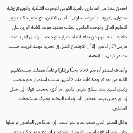
اجتمع عدد من العاملين بالمعهد القومي للبحوث الفلكية والجيوفيزيقية
بحلوان، المعروف بـ"مرصد حلوان"، أمس الاثنين، مع مدير مكتب وزير
التعليم العالي والبحث العلمي، لطلب تحديد موعد لمقابلة الوزير، على
خلفية استغاثتهم من تداعيات استمرار خلو منصب رئيس المعهد منذ
مارس/آذار الماضي، إلا أن الاجتماع فشل في تحديد موعد قريب، حسب
مصدر بالمعهد لـ
المنصة
.
وأضاف المصدر أن نحو 550 باحثًا وإداريًا وعاملًا تعطلت مستحقاتهم
المالية من حوافز ومكافآت منذ 3 أشهر، بسبب استمرار خلو منصب
رئيس المعهد منذ مطلع مارس الماضي، ما أدى، بحسب قوله، إلى شلل
إداري ومالي يهدد بتعطيل المشروعات البحثية وصرف مستحقات
العاملين.
وقال المصدر، الذي طلب عدم نشر اسمه، إن عددًا من العاملين تواصلوا
خلال اجتماع عُقد أمس الاثنين 1 يونيو/حزيران مع مدير مكتب وزير