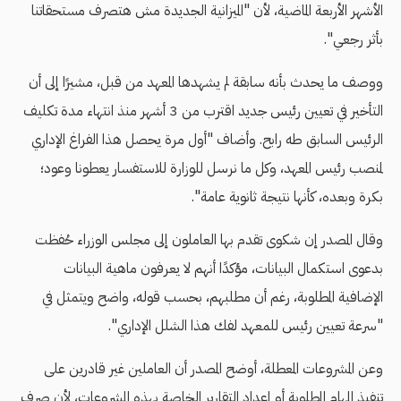
الأشهر الأربعة الماضية، لأن "الميزانية الجديدة مش هتصرف مستحقاتنا
بأثر رجعي".
ووصف ما يحدث بأنه سابقة لم يشهدها المعهد من قبل، مشيرًا إلى أن
التأخير في تعيين رئيس جديد اقترب من 3 أشهر منذ انتهاء مدة تكليف
الرئيس السابق طه رابح. وأضاف "أول مرة يحصل هذا الفراغ الإداري
لمنصب رئيس المعهد، وكل ما نرسل للوزارة للاستفسار يعطونا وعود؛
بكرة وبعده، كأنها نتيجة ثانوية عامة".
وقال المصدر إن شكوى تقدم بها العاملون إلى مجلس الوزراء حُفظت
بدعوى استكمال البيانات، مؤكدًا أنهم لا يعرفون ماهية البيانات
الإضافية المطلوبة، رغم أن مطلبهم، بحسب قوله، واضح ويتمثل في
"سرعة تعيين رئيس للمعهد لفك هذا الشلل الإداري".
وعن المشروعات المعطلة، أوضح المصدر أن العاملين غير قادرين على
تنفيذ المهام المطلوبة أو إعداد التقارير الخاصة بهذه المشروعات، لأن صرف