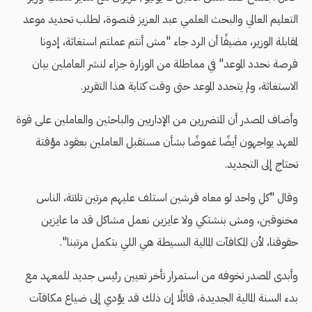
التعليم العالي والبحث العلمي عبد العزيز قنصوة، لطلب تحديد موعد
لمقابلة الوزير، مضيفًا أن الرد جاء "مش أنتم عملتم استغاثة، إدونا
فرصة نحدد الموعد" في مماطلة من الوزارة جزاء لنشر العاملين بيان
الاستغاثة، ولم يتحدد الموعد حتى وقت كتابة هذا التقرير.
وأضاف المصدر أن المتضررين من الإداريين والباحثين والعاملين على قوة
المعهد يواجهون أيضًا غموضًا بشأن مستقبل العاملين بعقود مؤقتة
تحتاج إلى التجديد.
وقال "كل واحد لو معاه قرشين استلف عليهم مرتين تلاتة، الناس
مخنوقين، ومش بنشتكي ولا عايزين نعمل مشاكل قد ما عايزين
حقوقنا، لأن المكافآت المالية البسيطة هي اللي بتكمل مرتبنا".
وأبدى المصدر تخوفه من استمرار تأخر تعيين رئيس جديد للمعهد مع
بدء السنة المالية الجديدة، قائلًا إن ذلك قد يؤدي إلى ضياع مكافآت