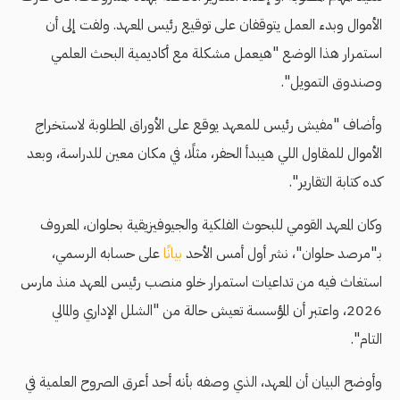
الأموال وبدء العمل يتوقفان على توقيع رئيس المعهد. ولفت إلى أن
استمرار هذا الوضع "هيعمل مشكلة مع أكاديمية البحث العلمي
وصندوق التمويل".
وأضاف "مفيش رئيس للمعهد يوقع على الأوراق المطلوبة لاستخراج
الأموال للمقاول اللي هيبدأ الحفر، مثلًا، في مكان معين للدراسة، وبعد
كده كتابة التقارير".
وكان المعهد القومي للبحوث الفلكية والجيوفيزيقية بحلوان، المعروف
بـ"مرصد حلوان"، نشر أول أمس الأحد
بيانًا
على حسابه الرسمي،
استغاث فيه من تداعيات استمرار خلو منصب رئيس المعهد منذ مارس
2026، واعتبر أن المؤسسة تعيش حالة من "الشلل الإداري والمالي
التام".
وأوضح البيان أن المعهد، الذي وصفه بأنه أحد أعرق الصروح العلمية في