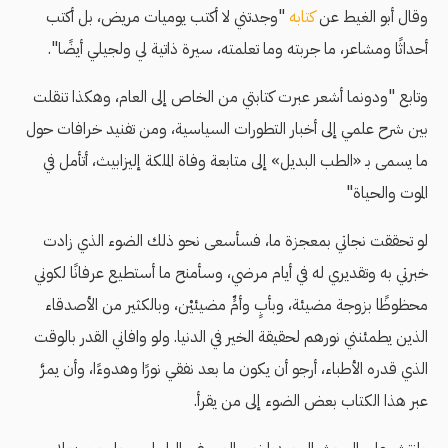
وقال أبو الغيط عن
كتابه
"وجدتني لا أكتب يوميات مريض، بل أكتب
أحداثًا ومشاعر، ما جربته وما تعلمته، سيرة ذاتية لي ولجيلي أيضًا".
وتابع "ودونما أشعر عبرت كتابتي من الخاص إلى العام، وهكذا تنقلت
بين شرح علمي إلى أخبار التطورات السياسية، ومن تفنيد خرافات حول
ما يسمى بـ «الطب البديل» إلى متابعة وفاة الملكة إليزابيث، أتأمل في
الموت والحياة"
لو تحققت نجاتي بمعجزة ما، فسأسعى نحو ذلك الضوء الذي زادت
خبرتي به وتقديري له في أيام مرضي، وسأمنح ما أستطيع عرفانًا لكوني
محظوظًا بزوجة مضيئة، وبأبٍ وأمٍّ مضيئيْن، وبالكثير من الأصدقاء
الذين يطمئنني نورهم لحقيقة الخير في الدنيا. ولو وافاني القدر بالوقت
الذي قدره الأطباء، أرجو أن يكون ما بعد نفقي نورًا وهدوءًا، وأن يمرَّ
عبر هذا الكتاب بعض الضوء إلى من يقرأ.