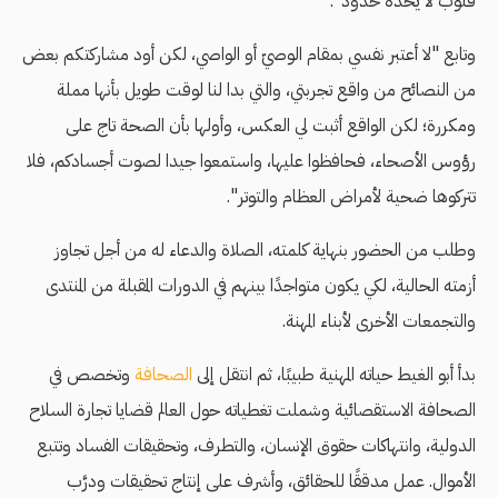
قلوب لا يحده حدود".
وتابع "لا أعتبر نفسي بمقام الوصيّ أو الواصي، لكن أود مشاركتكم بعض
من النصائح من واقع تجربتي، والتي بدا لنا لوقت طويل بأنها مملة
ومكررة؛ لكن الواقع أثبت لي العكس، وأولها بأن الصحة تاج على
رؤوس الأصحاء، فحافظوا عليها، واستمعوا جيدا لصوت أجسادكم، فلا
تتركوها ضحية لأمراض العظام والتوتر".
وطلب من الحضور بنهاية كلمته، الصلاة والدعاء له من أجل تجاوز
أزمته الحالية، لكي يكون متواجدًا بينهم في الدورات المقبلة من المنتدى
والتجمعات الأخرى لأبناء المهنة.
بدأ أبو الغيط حياته المهنية طبيبًا، ثم انتقل إلى
الصحافة
وتخصص في
الصحافة الاستقصائية وشملت تغطياته حول العالم قضايا تجارة السلاح
الدولية، وانتهاكات حقوق الإنسان، والتطرف، وتحقيقات الفساد وتتبع
الأموال. عمل مدققًا للحقائق، وأشرف على إنتاج تحقيقات ودرَّب