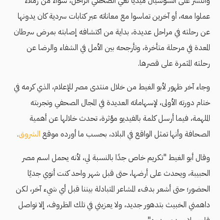
وانتشر على السوشيال ميديا نعي الصحفي الراحل، سواء من زملاء
عملوا معه، أو آخرين تماسوا مع معاناته عبر كتابات سردية كان يدونها
عن رحلته في مراحل عديدة، بداية من اكتشافه إصابته بمرض سرطان
المعدة في مرحلة متأخرة، وتأرجحه بين الأمل في الشفاء والرضا عن
رحلته المثمرة على قصرها.
وجاء آخر ظهور لأبو الغيط من خلال منتدى مصر للإعلام، الذي كرمه في
ختام دورته الأولى، لإسهاماته العديدة في المجال الصحفي وتجربته
الملهمة، فيما أرسل كلمة بالفيديو مؤثرة، تحدث خلالها عن أهمية
الصحافة وأنها تمثل الواقع في البلاد، بحسب ما أورده موقع
الشروق
.
وقال أبو الغيط "تكريم خاص جدًا بالنسبة لي، لأنه يحمل اسم مصر
الحبيبة، ويحدث على أرضها، حتى قبل شهر واحد كنت أنوي جديًا
الحضور؛ حتى أشعر بدفء المشاعر المتبادلة بيننا قبل أي شيء آخر، لكن
داهمني الخبيث بتدهور جديد، ولا يعزيني في تلك الظروف، إلا تواصل