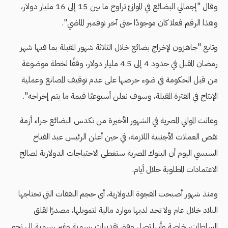
وقال "إجمالي البضائع في الموانئ تراوح ما بين 15 إلى 16 مليار دولار،
وهذا الرقم فعلا كان موجودًا حتى آخر نوفمبر الماضي".
وتابع "جاهزون لإخراج بضائع خلال الثلاثة شهور المقبلة بما فيها شهر
رمضان المقبل في حدود 4 إلى 4.5 مليار دولار، وفقًا لخطة موضوعة
من قبل الحكومة في ضوء حرصها على عدم توقيف المصانع وعملية
الإنتاج في الفترة المقبلة، وسوف نعلن أسبوعيًا قيمة ما يتم إخراجه".
وعانت المواني المصرية في الشهور اﻷخيرة من تكدس البضائع جراء أزمة
نقص العملات الأجنبية اللازمة، في حين أعلن الرئيس عبد الفتاح
السيسي اليوم أن البنوك المصرية ستغطي الاحتياجات الدولارية لصالح
الاعتمادات المطلوبة خلال أيام.
ومنذ شهور أصبحت الفجوة الدولارية، أي حجم النفقات التي تحتاجها
البلاد خلال عام ولا تجد لديها موارد مالية لتمويلها، مصدرًا لقلق
السلطات، خاصة وأنها تصل وفق تقديرات رسمية وغير رسمية إلى نحو