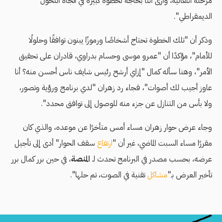
مرحلة انتقالية، وأرى أننا بحاجة لخطوة كبيرة في اتجاه التحول
الديمقراطي".
وذكر أن "تلك الخطوة تحتاج أشخاصًا ورموزًا يبنون توافقًا وحلولًا
للأمام"، مؤكدًا أن "عمرو موسى وحسام بدراوي، قادران على تحقيق
الأمر"، وهنا سأله كمال "إزاي أرشح رئيس شايف ناس أحسن منه؟ أنا
عاوز أجيب لك أصوات"، فجاء رد زهران "لدي برنامج ورؤية وتصور،
ولا بأس من التنازل عن جزء منه للوصول إلى توافق محدد".
وجاء عرض حوار زهران مساء أمس متأخرًا عن موعده، والذي كان
مقررًا مساء السبت الماضي، غير أن "
ارتفاع
سقف الحوار" أدى إلى تأجيل
عرضه، بحسب مصدر في البرنامج تحدث لـ
المنصة
، في حين برر كمال برر
تأخير العرض بـ"
مشاكل
تقنية في الصوت، تم حلها".