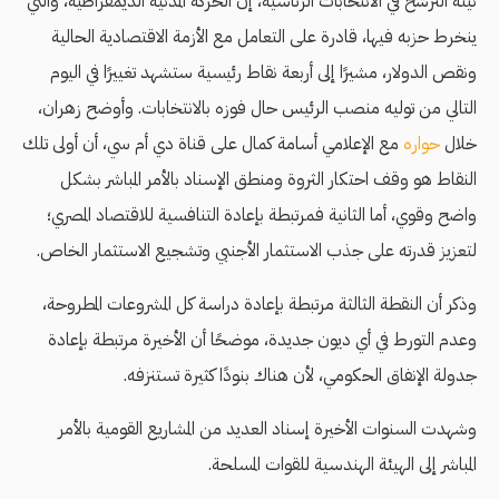
نيته الترشح في الانتخابات الرئاسية، إن الحركة المدنية الديمقراطية، والتي
ينخرط حزبه فيها، قادرة على التعامل مع الأزمة الاقتصادية الحالية
ونقص الدولار، مشيرًا إلى أربعة نقاط رئيسية ستشهد تغييرًا في اليوم
التالي من توليه منصب الرئيس حال فوزه بالانتخابات. وأوضح زهران،
خلال
حواره
مع الإعلامي أسامة كمال على قناة دي أم سي، أن أولى تلك
النقاط هو وقف احتكار الثروة ومنطق الإسناد بالأمر المباشر بشكل
واضح وقوي، أما الثانية فمرتبطة بإعادة التنافسية للاقتصاد المصري؛
لتعزيز قدرته على جذب الاستثمار الأجنبي وتشجيع الاستثمار الخاص.
وذكر أن النقطة الثالثة مرتبطة بإعادة دراسة كل المشروعات المطروحة،
وعدم التورط في أي ديون جديدة، موضحًا أن الأخيرة مرتبطة بإعادة
جدولة الإنفاق الحكومي، لأن هناك بنودًا كثيرة تستنزفه.
وشهدت السنوات الأخيرة إسناد العديد من المشاريع القومية بالأمر
المباشر إلى الهيئة الهندسية للقوات المسلحة.