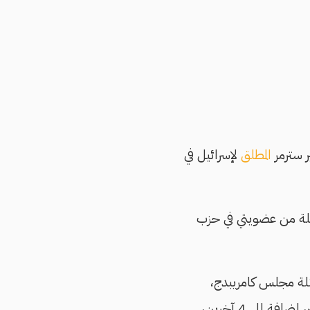
ر سترمر
المطلق
لإسرائيل في
يلة من عضويتي في حزب
لة مجلس كامريبدج،
وعثمان بهايميا ممثل مجلس غلوسيستر، وآمنة عبد اللطيف من مجلس مدينة مانشستر، إضافة إلى 4 آخرين،