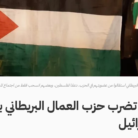
اني استقالوا من عضويتهم في الحزب، دعمًا لفلسطين، وبعضهم انسحب فقط من اجتماع للحزب في 19 أكتوب
 تضرب حزب العمال البريطاني 
ائيل