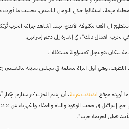
ية مهمة، استقالوا خلال اليومين الماضيين، بحسب ما أورده 
تطيع أن أقف مكتوفة الأيدي، بينما أشاهد جرائم الحرب تُرتك
نبغي لحزب العمال ذلك"، في إشارة إلى دعم إسرائيل.
مة سكان هوليويل كمسؤولة مستقلة".
 اللطيف، وهي أول امرأة مسلمة في مجلس مدينة مانشستر، زعي
ا أورده موقع
اندبندت عربية
، أن زعيم الحزب كير ستارمر وكبار أ
بتع
أييد فعلي لجريمة حرب".