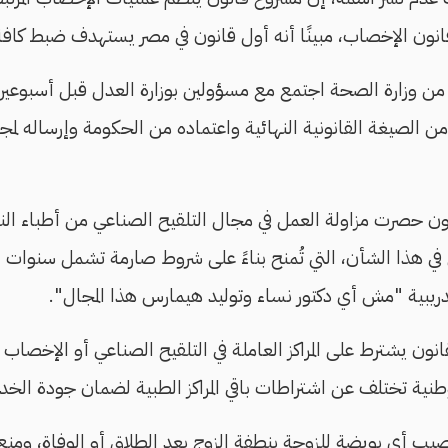
نون الإخصاب، مبينًا أنه أول قانون في مصر يستهدف ضبط كاف
 من وزارة الصحة اجتمع مع مسؤولين بوزارة العدل قبل أسبوعين
اء من الصيغة القانونية النهائية واعتماده من الحكومة وإرساله ل
نون حصرت مزاولة العمل في مجال التلقيح الصناعي من أطباء الن
ي هذا الشأن، التي تُمنح بناءً على شروط صارمة تشمل سنوات ا
ريبية "مش أي دكتور نساء وتوليد هيمارس هذا المجال".
نون يشترط على المراكز العاملة في التلقيح الصناعي أو الإخصاب
نية تختلف عن اشتراطات باقي المراكز الطبية لضمان جودة الخدم
صيب أي بويضة للزوجة بنطفة الزوج بعد الطلاق أو الوفاة، وم