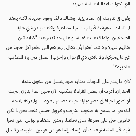
التي تحولت لفعاليات شبه شهرية.
يقول في تدوينته إن العدد يزيد، وهناك دائمًا وجوه جديدة. لكنه ينتقد
المنظمات الحقوقية لأنها لم تنضم للمظاهرة واكتفت بندوة في نقابة
الصحفيين. وكذلك غابت كفاية، أو على حد تعبير علاء "كفاية فين
بقالهم شهر؟ ولا هما اكتفوا بأن يتقال إنهم هم اللي نظموا كل حاجة من
غير ما يتحركوا، ولا بلاش دي الإخوان و[حزب] العمل فين ولا التعذيب
عاجبهم؟".
كان ما يُنشر على المدونات بمثابة ضوء يتسلل من شقوق عتمة
الجدران. أعرف أن بعض القراء لا يمكنهم الآن تخيل العالم بدون إنترنت،
أو تصور الحياة في مصر مبارك حيث مصادر المعلومات والمعرفة المتاحة
لك هي ما يسمح به صفوت الشريف وفاروق حسني فقط. نحن لم نكن
قادرين حتى على معرفة مدى تخلفنا، ومدى الشقاء والبؤس الذي نحيا
فيه، لأن العتمة توهمك أن بؤسك إنما هو من قوانين الطبيعة، ولا أمل