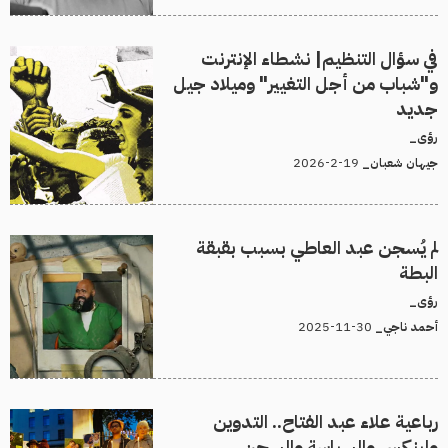
في سؤال التنظيم| نشطاء الإنترنت
و"شباب من أجل التغيير" وميلاد جيل
جديد
رؤى_
19-2-2026
جيهان شعبان_
لم يُسجن عبد العاطي بسبب بقبقة
البطة
رؤى_
30-11-2025
أحمد ناجي_
رباعية علاء عبد الفتاح.. التدوين
ولينكس والسياسة والسجن