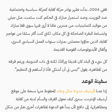
ففي 2004، بدأت تظهر بوادر حركة كفاية كحركة سياسية واجتماعية
ضد التوريث، وضد استمرار مبارك في الحكم. كنت سئمت، مثل جيلي
من مواليد الثمانينيات، من عشرين عامًا لا أرى فيها سوى قفا مبارك
وابتسامة البقرة الضاحكة في كل مكان. لكني كنت أكثر سئمًا من عواجيز
كفاية، الذين جاؤوا محملين بميراث سنوات العمل السياسي السري،
وأثقال الأيديولوجيات القومية القديمة.
كل شيء في البلد كان قديمًا وراكدًا، لكنه في ذات التدوينة، ورغم قرفه
من المظاهرة، يقول "ليس لي أن أشتكي فأنا لم أساهم في التنظيم".
سفينة الوعد
إذا عدنا
لأرشيف مدونة منال وعلاء
المحفوظ منها نسخة على موقع
أرشيف الإنترنت، سنرى كيف تحول القرف والسأم لديه من كفاية
ومظاهراتها، إلى دافع لأن يبدأ هو الدعوة لمظاهرات أخرى تغيِّر من شكل