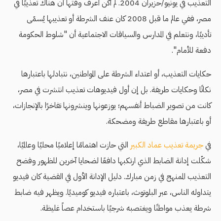
التعذيب في يونيو/حزيران 2004. لم أكن أعرف وقتها أن هناك تعذيبًا في
مصر، ففي عالم ما قبل 2008 كان عنف الشرطة أو تعذيبها يُسمّى
تأديبًا، ونتعلم في المدارس والسياقات الاجتماعية أن "شلوط الحكومة
دفعة للأمام".
حكايات التعذيب، أو اعتداء الشرطة على المواطنين، نتبادلها باعتبارها
نكاتًا وحكايات طريفة. بل إن أول فيديوهات تعذيب انتشرت في مصر،
كانت من تصوير الضباط أنفسهم؛ يوزعونها وينشرونها تفاخرًا بالإنجازات،
أو باعتبارها مقاطع طريفة ومضحكة.
في
جريمة تعذيب عماد الكبير
التي حازت اهتمامًا إعلاميًا محليًا وعالميًا،
شكّلت إدانة الضابط الذي ارتكبها دافعًا لضحايا آخرين للظهور وفضح
التعذيب الممنهج في زمن مبارك. دليل الإدانة الأول في القضية كان فيديو
يتداوله الناس، عبر البلوتوث، باعتباره فيديو كوميديًا. ويظهر فيه ضابط
شرطة يعذب مواطنًا ويغتصبه شرجيًا باستخدام عصاً غليظة.