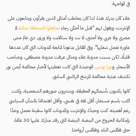
في المواجهة.
علاء كان يدرك هذا، لذا كان يخاطب أمثالي الذين يقرأون ويتابعون على
الإنترنت، ويقول لهم "قبل ما أحكي رجاء
تجاهلوا الصحافة تمامًا
، لا
مصري ولا عربي ولا أجنبي، لا نت ولا ستالايت ولا ورق، دي عالم مش
عاوزة تعمل شغلها". وفي المقابل يدعونا لمتابعة المدونات التي كان عددها
قليلًا، لكن بسبب مدونة علاء ومنال عرفت مدونة مصطفى، وصاحب
الأشجار، و
نورا يونس
الوحيدة التي كانت تغطيتها لأخبار محاكمة أيمن نور
تكشف عبثية محاكمة المرشح الرئاسي السابق.
كانوا يكتبون بأسمائهم الحقيقة، وينشرون صورهم الشخصية، وكنت
اكتب باسم مستعار، أقل ثقة في نفسي، وأقل اهتمامًا بالشأن السياسي
رغم أهميته. كنت وحيدًا، والإنترنت والمدونات كانوا سفينة تحمل وعدًا
بإمكانية الخروج من البيضة. البيضة التي رقد مبارك عليها 30 عامًا،
حتى فطَّس البلد وفطَّس أرواحنا.