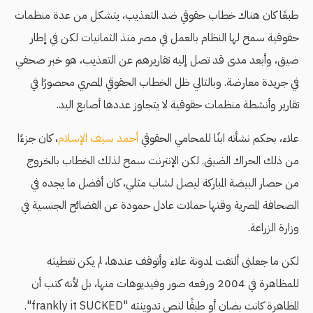
طبعًا كان هناك خطاب حقوقي ضد التعذيب، يتشكل من عدة منظمات
حقوقية سمح لها النظام بالعمل في مصر منذ الثمانيات لكن في إطار
ضيق، وأبعد مدى قد تصل إليه تقاريرهم عن التعذيب، هو خبر صحفي
في جريدة معارضة. وبالتالي ظل الخطاب الحقوقي المصري محصورًا في
تقارير وأنشطة منظمات حقوقية لا يتجاوز عددها أصابع اليد.
علاء، بحكم نشأته ابنًا للمحامي الحقوقي
أحمد سيف الإسلام
، كان جزءًا
من ذلك الحراك الضيق. لكن الإنترنت سمح لذلك الخطاب بالخروج
من حصار البيضة المباركة ليصل لشاب مثلي، كان أفضل ما يجده في
الصحافة المصرية وقتها حملات عادل حمودة عن الفضائح الجنسية في
وزارة الزراعة.
لكن ما جعلنى ألتفت لمدونة علاء وأتوقف عندها، لم يكن تغطيته
للمظاهرة في 2004 ورفعه صور وفيديوهات منها، بل لأنه كتب أن
المظاهرة كانت بضان أو طبقًا لنص تدوينته "frankly it SUCKED".