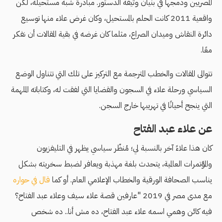
المصريين ودمجها في بنيان وثيقة الدستور. مبادرة شبه مستحيلة، لكن
واقعية 2011 كانت الحلم بالمستحيل، وكان غرض علاء منها توسيع
دائرة النقاش وميدان الصراع، مثلما كان غرضه في بقية المقالات أن نفكر
معًا.
تتوالى المقالات والخطب المترجمة مع التركيز على تلك التي تتناول الوضع
السياسي ورحلة علاء في السجون والقضايا التي لفقت له، وكتاباته الملهمة
التي ينجح أحيانًا في تهريبها خارج السجن.
عن علاء عبد الفتاح
كان هذا علاءً آخر بالنسبة لي؛ مُنظّر سياسي يظهر في التليفزيون
والمؤتمرات العالمية، يتحدث بلغة مهذبة ويعافر لضبط سخريته بشكل
يناسب الصحافة الورقية والخطاب الإعلامي العام. أو كما
قال في حواره
مع مدى مصر في 2019 "عارفين قصة علاء سيف وعلاء عبد الفتاح؟
فيه كائن وهمي اسمه علاء عبد الفتاح، ده مش أنا.. ده شخص