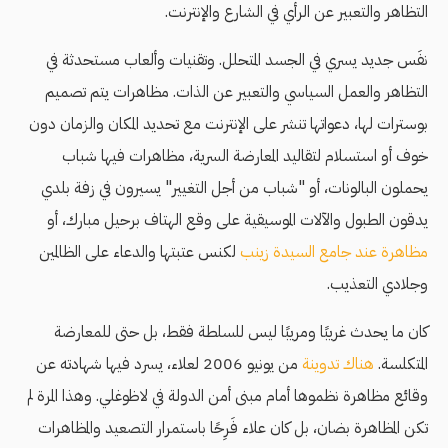
التظاهر والتعبير عن الرأي في الشارع والإنترنت.
نفَس جديد يسري في الجسد المتحلل. وتقنيات وألعاب مستحدثة في
التظاهر والعمل السياسي والتعبير عن الذات. مظاهرات يتم تصميم
بوسترات لها، دعواتها تنشر على الإنترنت مع تحديد المكان والزمان دون
خوف أو استسلام لتقاليد المعارضة السرية، مظاهرات فيها شباب
يحملون البالونات، أو "شباب من أجل التغيير" يسيرون في زفة بلدي
يدقون الطبول والآلات الموسيقية على وقع الهتاف برحيل مبارك، أو
مظاهرة عند جامع السيدة زينب
لكنس عتبتها والدعاء على الظالمين
وجلادي التعذيب.
كان ما يحدث غريبًا ومريبًا ليس للسلطة فقط، بل حتى للمعارضة
المتكلسة.
هناك تدوينة
من يونيو 2006 لعلاء، يسرد فيها شهادته عن
وقائع مظاهرة نظموها أمام مبنى أمن الدولة في لاظوغلي. وهذا المرة لم
تكن المظاهرة بضان، بل كان علاء فَرِحًا باستمرار التصعيد والمظاهرات