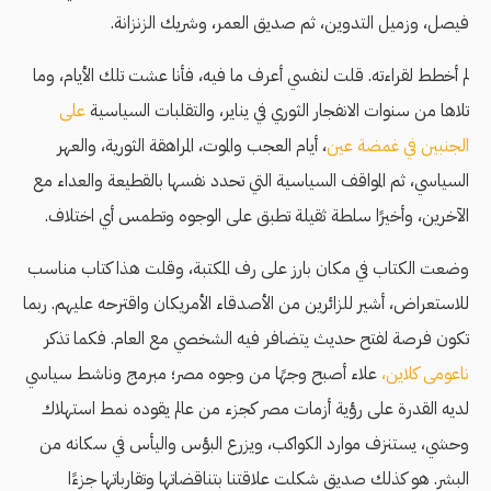
فيصل، وزميل التدوين، ثم صديق العمر، وشريك الزنزانة.
لم أخطط لقراءته. قلت لنفسي أعرف ما فيه، فأنا عشت تلك الأيام، وما
تلاها من سنوات الانفجار الثوري في يناير، والتقلبات السياسية
على
الجنبين في غمضة عين
، أيام العجب والموت، المراهقة الثورية، والعهر
السياسي، ثم المواقف السياسية التي تحدد نفسها بالقطيعة والعداء مع
الآخرين، وأخيرًا سلطة ثقيلة تطبق على الوجوه وتطمس أي اختلاف.
وضعت الكتاب في مكان بارز على رف المكتبة، وقلت هذا كتاب مناسب
للاستعراض، أشير للزائرين من الأصدقاء الأمريكان واقترحه عليهم. ربما
تكون فرصة لفتح حديث يتضافر فيه الشخصي مع العام. فكما تذكر
ناعومى كلاين،
علاء أصبح وجهًا من وجوه مصر؛ مبرمج وناشط سياسي
لديه القدرة على رؤية أزمات مصر كجزء من عالم يقوده نمط استهلاك
وحشي، يستنزف موارد الكواكب، ويزرع البؤس واليأس في سكانه من
البشر. هو كذلك صديق شكلت علاقتنا بتناقضاتها وتقارباتها جزءًا