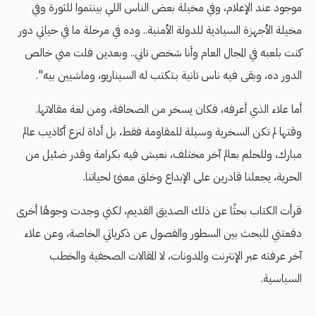
موجود عند اﻹعلام، وفي مخيلة بعض الناس اللي بينتموا للثورة وفي
مخيلة اﻷجهزة السيادية للدولة اﻷمنية.. وده في مرحلة ما في حياتي دور
كنت بلعبه في المجال العام وأنا شخص تاني.. وبعدين فلت مني خالص
الدور ده، وبقى فيه ناس تانية بـتكتب له السيناريو، وماشيين بيه".
أما علاء الذي أعرفه، فكان يسخر من الصحافة، ومن لغة مقالاتها.
وقتها لم تكن السخرية وسيلة للمقاومة فقط، بل أداة لنزع أكاذيب عالم
مبارك، وللحلم بعالم آخر مختلف، نعيش فيه بكرامة وقدر ضئيل من
الحرية، يجعلنا قادرين على الإبداع وخلق معنىً لحياتنا.
قرأت الكتاب بحثًا عن ذلك الصديق القديم، لكني وجدت وجوهًا أخرى
دفعتني للبحث بين السطور والفصول عن ذكرياتي الخاصة، وعن علاء
آخر عرفته عبر الإنترنت والمدونات، لا المقالات الصحفية والخطب
السياسية.