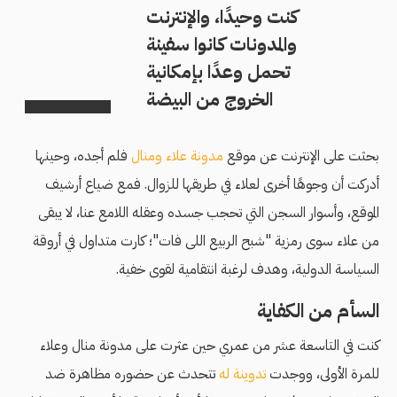
كنت وحيدًا، والإنترنت
والمدونات كانوا سفينة
تحمل وعدًا بإمكانية
الخروج من البيضة
بحثت على الإنترنت عن موقع
مدونة علاء ومنال
فلم أجده، وحينها
أدركت أن وجوهًا أخرى لعلاء في طريقها للزوال. فمع ضياع أرشيف
الموقع، وأسوار السجن التي تحجب جسده وعقله اللامع عنا، لا يبقى
من علاء سوى رمزية "شبح الربيع اللى فات"؛ كارت متداول في أروقة
السياسة الدولية، وهدف لرغبة انتقامية لقوى خفية.
السأم من الكفاية
كنت في التاسعة عشر من عمري حين عثرت على مدونة منال وعلاء
للمرة الأولى، ووجدت
تدوينة له
تتحدث عن حضوره مظاهرة ضد