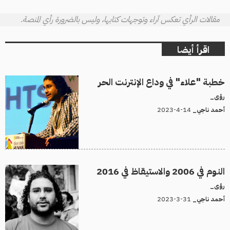
مقالات الرأي تعكس آراء وتوجهات كتابها، وليس بالضرورة رأي المنصة.
اقرأ أيضا
خطبة "علاء" في وداع الإنترنت الحر
رؤى_
14-4-2023
أحمد ناجي_
النوم في 2006 والاستيقاظ في 2016
رؤى_
31-3-2023
أحمد ناجي_