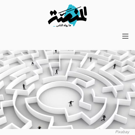
Main
navigation
Secondary
Navigation
Pixabay