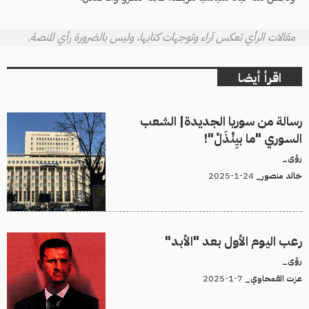
مقالات الرأي تعكس آراء وتوجهات كتابها، وليس بالضرورة رأي المنصة.
اقرأ أيضا
رسالة من سوريا الجديدة| الشعب
السوري "ما بيِنْذَلْ"!
رؤى_
24-1-2025
خالد منصور_
رعب اليوم الأول بعد "الأبد"
رؤى_
7-1-2025
عزت القمحاوي_