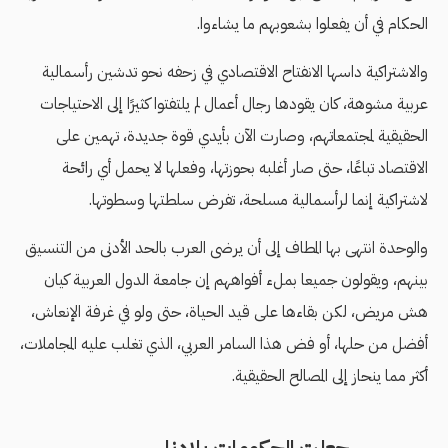
الحكام في أن يفعلوا بشعوبهم ما يشاءوا.
والاشتراكية داسها الانفتاح الاقتصادي في زحفه نحو تدشين رأسمالية
عربية مشوهة، كان يقودها رجال أعمال لم يلتفتوا كثيرًا إلى الاحتياجات
الحقيقية لمجتمعاتهم، وصارت الآن بأيدي قوة جديدة، تهمين على
الاقتصاد تباعًا، حتى صار أغلبه بحوزتها، وفعلها لا يحمل أي رائحة
لاشتراكية إنما لرأسمالية مسلحة، تفرض سلطتها وسطوتها.
والوحدة انتهى بها المطاف إلى أن يرضى العرب بالحد الأدنى من التنسيق
بينهم، ويقولون جميعا بملء أفواههم إن جامعة الدول العربية كيان
هش مريض، لكن بقاءها على قيد الحياة، حتى ولو في غرفة الإنعاش،
أفضل من حلها، أو فض هذا السامر العربي، الذي تغلب عليه المجاملات،
أكثر مما ينحاز إلى المصالح الحقيقية.