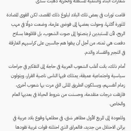
شعارات البناء والتنمية المستقلة والحرية ذهبت سدى.
قامت ثورات في بعض تلك البلاد لبلوغ ذلك المقصد، لكن القوى المضادة
للثورة أكلتها، وحولت بعضها إلى فوضى عارمة، وضعت دولًا في مهب
الريح، لأن المستبدين لم ينصتوا إلى صوت الشعوب، بل قاتلوها بسلاح
دفعت هي ثمنه، من أجل أن يبقوا هم جالسين على كراسيهم الغارقة
في التجبر والفساد والدم.
أمام ذلك، باتت أغلب الشعوب العربية في حاجة إلى التفكير في جراحات
سياسية واجتماعية عميقة، يمتلك فيها الناس ناصية القرار، ويتولون
زمام أنفسهم، ويسلكون الطريق المثلى التي مرت بها شعوب أخرى،
فارتقت درجات متقدمة، وحسنت من شروط الحياة في بعديها العام
والخاص.
وللعودة إلى المربع الأول مظاهر شتى، في مطلعها وقوع بلاد عربية في
براثن الاحتلال من جديد، فالعراق الذي احتلته قوات غربية تقودها