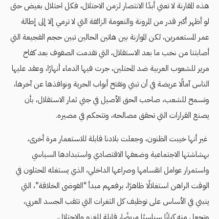
هذه المقارنة لا تعني أبدًا الانتصار لزمن الاحتلال، فكل احتلال بغيض حتى
لو أظهر أكبر قدر من المرونة والنعومة الزائفة التي لا ترمي إلا إلى إطالة
عمر المستعمرين، لكن الموازنة بين هاتين الحالين تبين حجم الفجيعة التي
أصابتنا من نخب ما بعد الاستقلال، التي تقدمت الصفوف بعد كفاح
مرير للشعوب العربية ضد المحتلين، جرت فيها الدماء أنهارًا، وعقد عليها
الناس آمالًا عريضة في أن تبني وتفتح أبواب الحرية ونوافذها عن آخرها،
وتسمح للشعب، صاحب الحق الأصيل في جني ثمار الاستقلال، بأن
يصنع القرارات التي تحقق مصالحه، وتتحكم في مصيره.
غير أنها خيبت الظنون، وجعلت بلادنا قابلة للاستعمار مرة أخرى،
بهشاشتها الاجتماعية وضعفها الاقتصادي واستبدادها السياسي
واستمرار عوامل انقسامها وصراعها الداخلي، الذي يستغله المحتلون في
الوقت الراهن استغلالًا ظاهرًا، برفعهم مبدأ "الفوضى الخلاقة"، التي
ينبني في الأساس على توظيف كل الثغرات التي تثقب الجسد العربي،
وتجعل منه كيانًا سياسيًا مريضًا، قابلة للغزو والاحتلال.