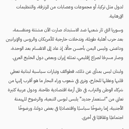
لدول مثل تركيا، أو مجموعات وعصابات من المرتزقة، والتنظيمات
الإرهابية.
وسوريا التي ثار شعبها ضد الاستبداد صارت الآن مشتتة ومنقسمة،
بعد حرب أهلية طويلة، وتدخلات خارجية للأمريكان والروس والإيرانيين
وداعش. وليس اليمن بأحسن حالًا، إذ عاد إلى الانقسام بعد الوحدة،
وصار مسرحًا لصراع إقليمي، تمثله إيران وبعض دول الخليج العربي.
ولبنان ليس بمنأى عن ذلك، فطوائف وتيارات سياسية لبنانية تعطي
قلبها وعقلها للخارج، وترى في شعوب وراء البحار ما هو أقرب إليها من
شركاء الوطن والتراب، في ظل أزمة اقتصادية طاحنة. ودول عربية كثيرة
تعاني من "استعمار جديد" يلبس لبوس التبعية، والرضوخ للهيمنة
الأجنبية، إما رضوخًا سياسيًا واقتصاديًا في بعض دولنا، ورضوخًا
اجتماعيًا وثقافيًا في أخرى.