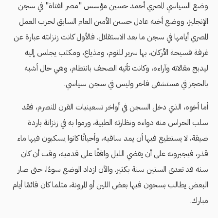
وضع السياسي المصري أحمد حسين مؤسس "مصر الفتاة" في سجن
الإنجليز، ووضع أخيه عادل حسين الأمين العام السابق لحزب العمل
المصري أيامها في سجن ما بعد الاستقلال. فالأول كانت زنزانته عبارة عن
غرفة فسيحة الأركان، بها سرير للنوم، ومذياع، ومكتب يجلس إليه
ليدبج مقالاته وآراءه، وكانت تأتيه الصحف بانتظام، وهي حال أشبه
بالحجز في مستشفى فاخر وليس في سجن سياسي.
أما أخوه، الذي دخل السجن في أواخر تسعينيات القرن المنصرم، فقد
سلب الحراس منه دواءه ونظارته الطبية، ورموا به في زنزانة باردة
ضيقة، لا يستطيع فيها أن يمد ساقيه، وأحيانًا كانوا يسكبون فيها ماء
قذر، فيجبرونه على أن يقضي الليل واقفًا على قدميه، وقت أن كان
سنه قد تعدى الستين سنة بكثير. والآن ازداد الوضع سوءًا، حتى صار
البعض يطالب بسجون فيها بعض اللين أو المرونة، مثلما كان قائمًا أيام
مبارك.