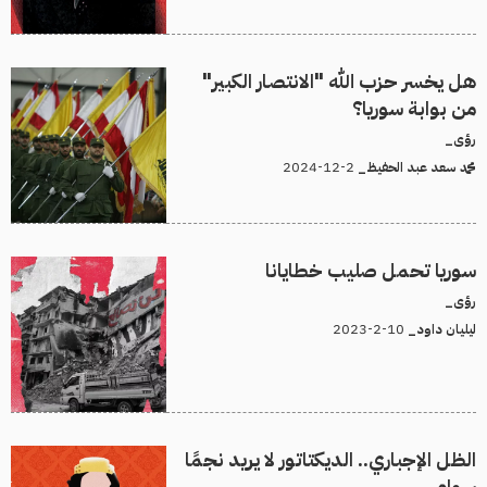
هل يخسر حزب الله "الانتصار الكبير"
من بوابة سوريا؟
رؤى_
2-12-2024
محمد سعد عبد الحفيظ_
سوريا تحمل صليب خطايانا
رؤى_
10-2-2023
ليليان داود_
الظل الإجباري.. الديكتاتور لا يريد نجمًا
سواه