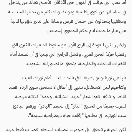
أما مصر، التي غرقت في الديون حتى الأذقان، فأصبح هناك من يتدخل
في سياساتها من قوى إقليمية ودولية، وبات كثير من نخبتها السياسية
ومثقفيها يتحدثون عن احتمال فرض وصاية على تدبير شؤونها المالية،
على غرار ما حدث أيام حكم الخديوي إسماعيل.
والمظهر الثاني للعودة إلى المربع الأول هو سقوط الشعارات الكبرى التي
رفعتها حركة التحرر العربي، وفشل البرامج التي تبنتها في أن تصمد أمام
التغيرات الداخلية والخارجية، وتحقق ما تصبو إليه الشعوب.
فها هي ثورة يوليو المصرية، التي فتحت الباب أمام ثورات العرب
وكفاحهم لنيل الاستقلال، تنتهي إلى أطلال لا تستحق سوى الرثاء. فعبد
الناصر ورفاقه رفعوا شعار "حرية ـ اشتراكية ـ وحدة" كلافتة عريضة
للعرب جميعًا من الخليج "الثائر" إلى المحيط "الهادر"، ورفعوا مبادئ
ست لثورتهم، في مطلعها "إقامة حياة ديمقراطية سليمة".
لكن الحرية لم تتحقق، بل صودرت لحساب السلطة، فصارت فقط حرية