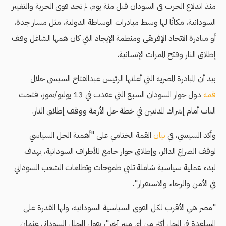
منذ اندلاع الحرب في السودان قبل مئة يوم، لم تجد قوى الحرية والتغيير
السودانية، مكانًا لها وسط مبادرات الوساطة الدولية، مثل مسار جدة،
أو مبادرة الاتحاد الإفريقي ومنظمة الإيجاد التي كان همها الشاغل وقف
إطلاق النار وفتح الممرات الإنسانية.
بيد أن المبادرة المصرية التي أعلنها الرئيس عبدالفتاح السيسي خلال
قمة
دول جوار السودان السبع التي عقدت في 13 يوليو/تموز، فتحت
الباب أمام إشراك المدنيين في خطة حل الأزمة ووقف إطلاق النار.
وأكد السيسي، في
بيان
القمة الختامي على "أهمية الحل السياسي
لوقف الصراع الدائر، وإطلاق حوار جامع للأطراف السودانية، يهدف
لبدء عملية سياسية شاملة تلبي طموحات وتطلعات الشعب السوداني
في الأمن والرخاء والاستقرار".
"مصر هي الأقرب لكل القوى السياسية السودانية، ولها القدرة على
المساعدة في الحل أكثر من أي منبر آخر"، يقول المحلل السوداني عثمان