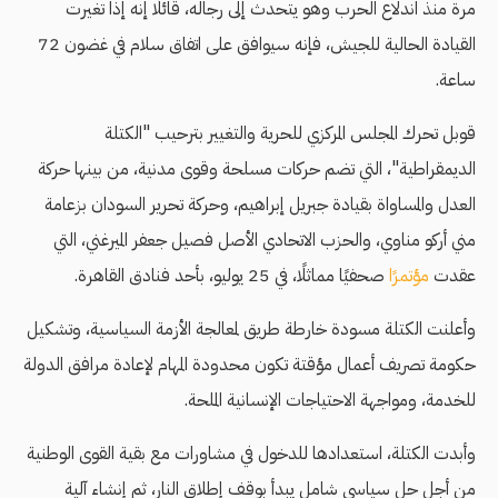
مرة منذ اندلاع الحرب وهو يتحدث إلى رجاله، قائلًا إنه إذا تغيرت
القيادة الحالية للجيش، فإنه سيوافق على اتفاق سلام في غضون 72
ساعة.
قوبل تحرك المجلس المركزي للحرية والتغيير بترحيب "الكتلة
الديمقراطية"، التي تضم حركات مسلحة وقوى مدنية، من بينها حركة
العدل والمساواة بقيادة جبريل إبراهيم، وحركة تحرير السودان بزعامة
مني أركو مناوي، والحزب الاتحادي الأصل فصيل جعفر الميرغني، التي
عقدت
مؤتمرًا
صحفيًا مماثلًا، في 25 يوليو، بأحد فنادق القاهرة.
وأعلنت الكتلة مسودة خارطة طريق لمعالجة الأزمة السياسية، وتشكيل
حكومة تصريف أعمال مؤقتة تكون محدودة المهام لإعادة مرافق الدولة
للخدمة، ومواجهة الاحتياجات الإنسانية الملحة.
وأبدت الكتلة، استعدادها للدخول في مشاورات مع بقية القوى الوطنية
من أجل حل سياسي شامل يبدأ بوقف إطلاق النار، ثم إنشاء آلية