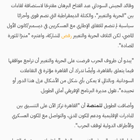
وقائد الجيش السوداني عبد الفتاح البرهان مقترحًا لاستضافة لقاءات
بين "الحرية والتغيير"، والكتلة الديمقراطية التي تضم قوى وأحزابًا
سياسية لم تنضم للاتفاق الإطاري مع العسكريين في ديسمبر/كانون الأول
الماضي، لكن ائتلاف الحرية والتغيير
رفض
المشاركة، واعتبره "منبرًا للثورة
المضادة".
"يبدو أن ظروف الحرب فرضت على الحرية والتغيير أن تراجع مواقفها
فيما يتعلق بالقاهرة، وأيضًا تدرك أن القاهرة مؤثرة في التفاعلات
السودانية. وبالتالي لا يمكن بأي شكل من الأشكال عزل هذا الدور أو
تحييده"، تقول مديرة البرنامج الإفريقي أماني الطويل.
وأضافت الطويل
للمنصة
أن "القاهرة تركز الآن على التنسيق بين
المبادرات الإقليمية ودعم المكون المدني، والتواصل مع المكون العسكري
والأطراف الدولية لوقف الحرب".