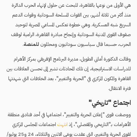
هي الأولى من نوعها بالقاهرة، للبحث عن حلول لإنهاء الحرب الدائرة
منذ أكثر من ثلاثة أشهر، بين القوات المسلحة السودانية وقوات الدعم
السريع شبه العسكرية. وهي خطوة تعكس المساعي المصرية لتوحيد
صفوف القوى المدنية السودانية وإنجاح مبادرة القاهرة، الرامية لوقف
الحرب، حسبما قال سياسيون سودانيون ومحللون
للمنصة
.
وقالت الدكتورة أماني الطويل، مديرة البرنامج الإفريقي بمركز الأهرام
للدراسات الاستراتيجية، إن تلك المحادثات تشير إلى تحسن العلاقات بين
القاهرة والمكون المركزي في "الحرية والتغيير"، بعد الخلافات التي شهدتها
فترة الانتقال.
اجتماع "تاريخي"
ووصفت قوى "إعلان الحرية والتغيير"، اجتماعها في أحد فنادق منطقة
الأهرامات بـ"التاريخي والمفصلي"، إذ
انتهت
اجتماعات المجلس المركزي
لقوى الحرية والتغيير، التي عقدت يومَي الاثنين والثلاثاء، 24 و25 يوليو/