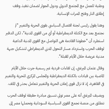
وطنية للعمل مع المجتمع الدولي ودول الجوار لضمان تنفيذ وقف
إطلاق النار وفتح الممرات الإنسانية.
وهنا يقول رئيس لجنة الاتصال السياسي بقوى الحرية والتغيير "لم
نجتمع بعد مع الكتلة الديمقراطية أو أي من القوى المدنية"، لكن الدقير
استطرد أن "خطوتنا القادمة هي التواصل مع القوى المدنية الداعية
لوقف الحرب واسترداد مسار التحول المدني الديمقراطي لتشكيل جبهة
مدنية عريضة خلال الأيام المقبلة".
وقال عثمان الميرغني، إن لقاءات فردية غير رسمية جرت خلال الأيام
الماضية بين قيادات بالكتلة الديمقراطية والمجلس المركزي للحرية والتغيير
في القاهرة، إذ لا تزال قوى إعلان الحرية والتغيير تتعامل بحذر في الملف.
ويضيف الميرغني أنه على مصر تولي تنسيق مبادرة حقيقة لوقف الحرب
تنطلق من منصة تجمع القوى السياسية السودانية وتحملها مصر إلى