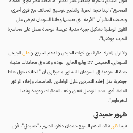
يقول القيادي بالحرية والتغيير عمر الدقير "ما تفعله مصر هو في الاتجاه
الصحيح"، لهذا تتجه الحرية والتغيير لتوسيع التحالف مع قوى أخرى،
ويضيف الدقير أن "الأزمة التي يعيشها وطننا السودان تفرض على
القوى الوطنية تشكيل جبهة مدنية عريضة موحدة تعمل على محاصرة
الحرب ووقفها".
ولا تزال المعارك دائرة بين قوات الجيش والدعم السريع. و
أعلن
الجيش
السوداني، الخميس 27 يوليو الجاري، عودة وفده في محادثات مدينة
جدة السعودية إلى السودان للتشاور، مشيرًا إلى أن "الخلاف حول نقاط
جوهرية مثل إخلاء المتمردين لمنازل المواطنين بالعاصمة، وإخلاء المرافق
العامة، أدى لعدم التوصل لاتفاق وقف العدائيات وعودة وفدنا
للخرطوم".
ظهور حميدتي
فيما
ظهر
قائد الدعم السريع حمدان دقلو، الشهير بـ"حميدتي"، لأول