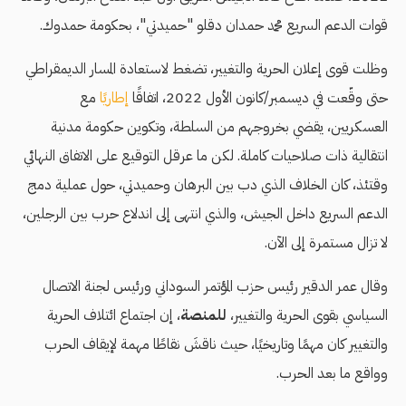
قوات الدعم السريع محمد حمدان دقلو "حميدتي"، بحكومة حمدوك.
وظلت قوى إعلان الحرية والتغيير، تضغط لاستعادة المسار الديمقراطي
حتى وقّعت في ديسمبر/كانون الأول 2022، اتفاقًا
إطاريًا
مع
العسكريين، يقضي بخروجهم من السلطة، وتكوين حكومة مدنية
انتقالية ذات صلاحيات كاملة. لكن ما عرقل التوقيع على الاتفاق النهائي
وقتئذ، كان الخلاف الذي دب بين البرهان وحميدتي، حول عملية دمج
الدعم السريع داخل الجيش، والذي انتهى إلى اندلاع حرب بين الرجلين،
لا تزال مستمرة إلى الآن.
وقال عمر الدقير رئيس حزب المؤتمر السوداني ورئيس لجنة الاتصال
السياسي بقوى الحرية والتغيير،
للمنصة
، إن اجتماع ائتلاف الحرية
والتغيير كان مهمًا وتاريخيًا، حيث ناقشَ نقاطًا مهمة لإيقاف الحرب
وواقع ما بعد الحرب.