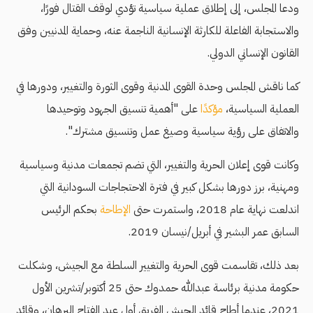
ودعا المجلس، إلى إطلاق عملية سياسية تؤدي لوقف القتال فورًا،
والاستجابة الفاعلة للكارثة الإنسانية الناجمة عنه، وحماية المدنيين وفق
القانون الإنساني الدولي.
كما ناقش المجلس وحدة القوى المدنية وقوى الثورة والتغيير، ودورها في
العملية السياسية،
مؤكدًا
على "أهمية تنسيق الجهود وتوحيدها
والاتفاق على رؤية سياسية وصيغ عمل وتنسيق مشترك".
وكانت قوى إعلان الحرية والتغيير، التي تضم تجمعات مدنية وسياسية
ومهنية، برز دورها بشكل كبير في فترة الاحتجاجات السودانية التي
اندلعت نهاية عام 2018، واستمرت حتى
الإطاحة
بحكم الرئيس
السابق عمر البشير في أبريل/نيسان 2019.
بعد ذلك، تقاسمت قوى الحرية والتغيير السلطة مع الجيش، وشكلت
حكومة مدنية برئاسة عبدالله حمدوك حتى 25 أكتوبر/تشرين الأول
2021، عندما أطاح قائد الجيش الفريق أول عبد الفتاح البرهان، وقائد