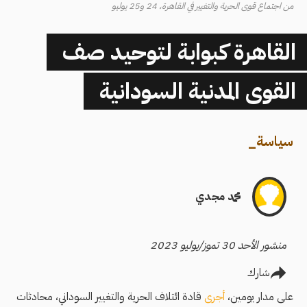
من اجتماع قوى الحرية والتغيير في القاهرة، 24 و25 يوليو
القاهرة كبوابة لتوحيد صف
القوى المدنية السودانية
سياسة
_
محمد مجدي
منشور الأحد 30 تموز/يوليو 2023
شارك
على مدار يومين،
أجرى
قادة ائتلاف الحرية والتغيير السوداني، محادثات