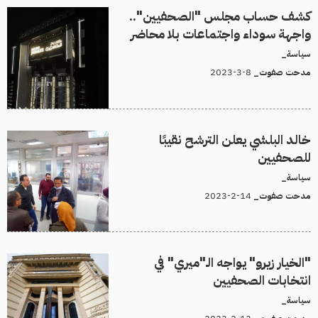
كشف حساب مجلس "الصحفيين"..
واجهة سوداء واجتماعات بلا محاضر
سياسة_
8-3-2023
مدحت صفوت_
خالد البلشي يعلن الترشح نقيبًا
للصحفيين
سياسة_
14-2-2023
مدحت صفوت_
"الخيار زيرو" يواجه الـ"ميري" في
انتخابات الصحفيين
سياسة_