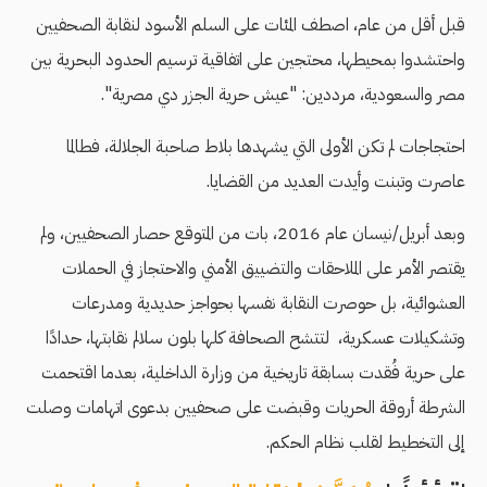
قبل أقل من عام، اصطف المئات على السلم اﻷسود لنقابة الصحفيين
واحتشدوا بمحيطها، محتجين على اتفاقية ترسيم الحدود البحرية بين
مصر والسعودية، مرددين: "عيش حرية الجزر دي مصرية".
احتجاجات لم تكن اﻷولى التي يشهدها بلاط صاحبة الجلالة، فطالما
عاصرت وتبنت وأيدت العديد من القضايا.
وبعد أبريل/نيسان عام 2016، بات من المتوقع حصار الصحفيين، ولم
يقتصر الأمر على الملاحقات والتضييق الأمني والاحتجاز في الحملات
العشوائية، بل حوصرت النقابة نفسها بحواجز حديدية ومدرعات
وتشكيلات عسكرية، لتتشح الصحافة كلها بلون سلالم نقابتها، حدادًا
على حرية فُقدت بسابقة تاريخية من وزارة الداخلية، بعدما اقتحمت
الشرطة أروقة الحريات وقبضت على صحفيين بدعوى اتهامات وصلت
إلى التخطيط لقلب نظام الحكم.