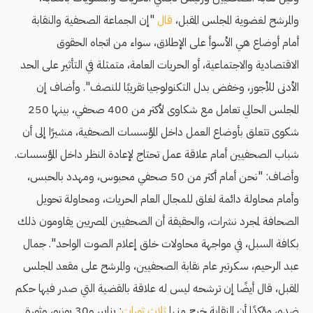
والمرشح لغضوية المجلس المقبل،
قال
"إن الجماعة الصحفية والنقابة
أمام أوضاع هي الأسوأ على الإطلاق، سواء من اتجاه الحقوق
الاقتصادية والاجتماعية، أو الحريات العامة، متمثلة في التأثير على الحد
الأدنى للأجور، وخفض بدل التكنولوجيا تقريبًا للنصف". وأضاف إن
المجلس الحالي تعامل مع شكاوى لأكثر من 400 صحفي، بينها 250
شكوى تتعلق بأوضاع العمل داخل المؤسسات الصحفية، مشيرًا إلى أن
شباب الصحفيين أمام علاقة عمل تحتاج لإعادة النظر داخل المؤسسات.
وأضاف: "نحن أمام أكثر من 50 صحفي محبوس، ومهدد بالحبس،
وأمام محاولة دائمة لغلق للمجال العام الحريات، ومحاولة تحويل
الصحافة لمجرد نشرات، والحقيقة أن الصحفيين المصريين يقاومون ذلك
بكافة السبل، في مواجهة محاولات خلق إعلام الصوت الواحد". جمال
عبد الرحيم، سكرتير عام نقابة الصحفيين، والمرشح على مقعد المجلس
المقبل، قال أيضًا إن ترشحه ليس له علاقة بالقضية التي صدر فيها حكم
ضده، مؤكدًا أن النقابة خرج منها
ثلاث ثورات
: يناير، و30 يونيو، وثورة