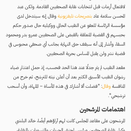
لافتعال أزمات قبل انتخابات نقابة الصحفيين القادمة. ولكن عبد
المحسن سلامة عاد
بتصريحات تليفزيونية
وقال إنه سيتدخل لدى
مؤسسة الرئاسة للعفو عن النقيب الحالي ووكيليه حال صدور حكم
بحبسهم في القضية المتعلقة بالقبض على الصحفيين عمرو بدر ومحمود
السقا، وأشار إلى أنه سيقف حتى النهاية بجانب أي صحفي محبوس في
قضية نشر ولن يقبل المساس بحرية الصحفيين.
مقعد النقيب لم يثر جدلًا عند هذا الحد فحسب، إذ حمل اعتذار ضياء
رشوان النقيب الأسبق الكثير بعد أن أعلن نيته للترشح، ثم خرج من
المنافسة
وقال
: "فضلت ألا أشارك في هذه المأساة – الملهاة، وأن أسحب
ترشيحي".
اهتمامات المرشحين
المرشحون على مقاعد المجلس كانت لهم آراؤهم أيضًا، خالد البلشي
وكيل نقابة الصحفيين ورئيس لجنتي الحريات والتسويات بالنقابة،