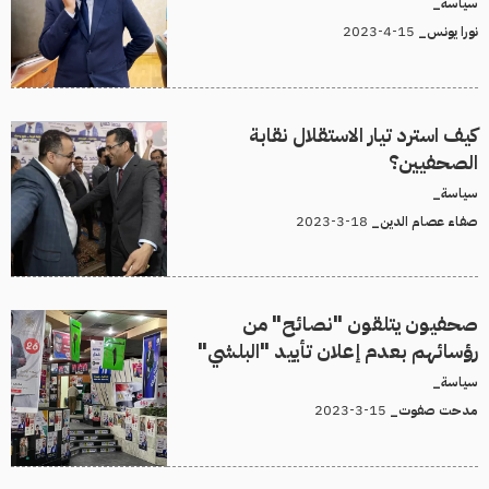
سياسة_
15-4-2023
نورا يونس_
كيف استرد تيار الاستقلال نقابة
الصحفيين؟
سياسة_
18-3-2023
صفاء عصام الدين_
صحفيون يتلقون "نصائح" من
رؤسائهم بعدم إعلان تأييد "البلشي"
سياسة_
15-3-2023
مدحت صفوت_