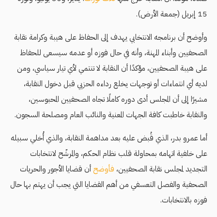
15 إبريل (جمعة الأرض).
وأوضح أن برنامجه الانتخابي يهدف إلى الحفاظ على هيبة وكرامة نقابة
الصحفيين وأبناء المهنة، وأنه في حال فوزه أو عدمه سيسعى للحفاظ
على هيبة الصحفيين، مؤكدًا أن النقابة لا تنتمي لأي تيار سياسي، ومن
لديه أي انتماءات أو توجهات يخلع رداءه الحزبي قبل دخول النقابة،
مشيرًا إلى أن المجلس أدى دوره كاملًا تجاه الصحفيين المحبوسين،
والنقابة خاطبت كافة الجهات المعنية والنائب العام ومصلحة السجون.
أما عمرو بدر، الذي قُبض عليه بعد مداهمة النقابة، والذي أُخلي سبيله
على خلفية اتهامه بمحاولة قلب نظام الحكم، والمرشّح لانتخابات
التجديد لمجلس نقابة الصحفيين،
فأوضح
أن قضايا الأجور والحريات
الصحفية والفصل التعسفي من أهم القضايا التي يجب أن يهتم بها حال
فوزه بالانتخابات.