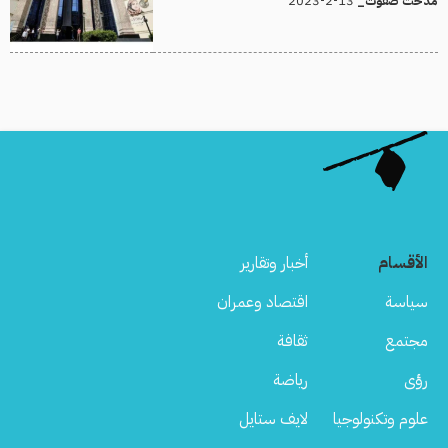
13-2-2023
مدحت صفوت_
الأقسام
أخبار وتقارير
سياسة
اقتصاد وعمران
مجتمع
ثقافة
رؤى
رياضة
علوم وتكنولوجيا
لايف ستايل