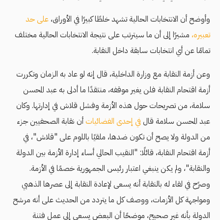
وأوضح أن الانتخابات الحالية تشهد خلطًا كبيرًا في الأوراق،
على حد
تعبيره،
مشيرًا إلى أن ما سيترتب على نتيجة الانتخابات الحالية مختلف
تمامًا عن أي انتخابات سابقة داخل النقابة.
وعن أزمة النقابة مع وزارة الداخلية، قال إنه لو عاد به الزمان وتكررت
أزمة اقتحام النقابة فلن يغير موقفه، منتقدًا ما أدلى به عبد المحسن
سلامة، من تصريحات حول هذه الأزمة وفشل قلاش في إدارتها. وكان
عبد المحسن سلامة قال
في إحدى الفضائيات
أن نقابة الصحفيين جزء
من الدولة ولا يصح أن تكون ضدها، ملقيًا باللوم على "قلاش"، في
أزمة اقتحام النقابة، قائلًا: "النقيب الحالي أساء إدارة الأزمة بين الدولة
والنقابة"، ولم يكن ينبغي اعتبار رئيس الجمهورية خصمًا في الأزمة.
‎وصرًح في لقاء له بالنقابة أنه يسعى لإعادة النقابة إلى عصرها الذهبي
ومواجهة كل الأزمات، ووصف كل ما يتردد من الحديث على أنه مرشح
الدولة بأنه غير صحيح، موضحًا أن البعض يسعى إلى عمل فتنة