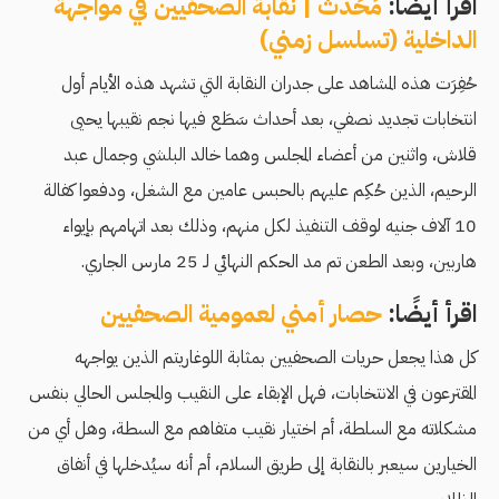
اقرأ أيضًا:
مُحَدَّث | نقابة الصحفيين في مواجهة
الداخلية (تسلسل زمني)
حُفِرَت هذه المشاهد على جدران النقابة التي تشهد هذه اﻷيام أول
انتخابات تجديد نصفي، بعد أحداث سَطَع فيها نجم نقيبها يحيى
قلاش، واثنين من أعضاء المجلس وهما خالد البلشي وجمال عبد
الرحيم، الذين حُكِم عليهم بالحبس عامين مع الشغل، ودفعوا كفالة
10 آلاف جنيه لوقف التنفيذ لكل منهم، وذلك بعد اتهامهم بإيواء
هاربين، وبعد الطعن تم مد الحكم النهائي لـ 25 مارس الجاري.
اقرأ أيضًا:
حصار أمني لعمومية الصحفيين
كل هذا يجعل حريات الصحفيين بمثابة اللوغاريتم الذين يواجهه
المقترعون في الانتخابات، فهل الإبقاء على النقيب والمجلس الحالي بنفس
مشكلاته مع السلطة، أم اختيار نقيب متفاهم مع السطة، وهل أي من
الخيارين سيعبر بالنقابة إلى طريق السلام، أم أنه سيُدخلها في أنفاق