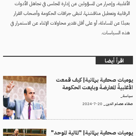
الأغلبية، وإصرار من المسؤولين عن إدارة المجلس في تجاهل الأدوات
الرقابية وتعطيل مناقشتها، لتبقى جرافات الحكومة وأصحاب القرار
بعيدًا عن المساءلة، أو على أقل تقدير محاولات الإثناء عن الاستمرار في
هذه السياسات.
اقرأ أيضا
يوميات صحفية برلمانية| كيف قمعت
الأغلبيةُ المعارضةَ وبايعت الحكومة
سياسة_
20-7-2024
صفاء عصام الدين_
يوميات صحفية برلمانية| "المالية الموحد"