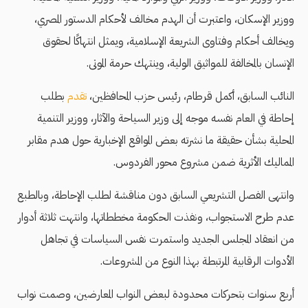
ووزير الإسكان، واعتبرت أن الهدم مخالف لأحكام الدستور المصري،
ويخالف أحكام وفتاوى الشريعة الإسلامية، ويمثل انتهاكًا لحقوق
الإنسان بالمخالفة للمواثيق الولية، وينتهك حرمة الموتى.
النائب السابق، أكمل قرطام، رئيس حزب المحافظين،
تقدم
بطلب
إحاطة في العام نفسه موجه إلى وزير السياحة والآثار، ووزير التنمية
المحلية بشأن حقيقة ما نشرته بعض المواقع الإخبارية حول هدم مقابر
المماليك الأثرية ضمن مشروع محور الفردوس.
وانتهى الفصل التشريعي السابق دون مناقشة لطلب الإحاطة، وبالطبع
عدم طرح الاستجواب، ونفذت الحكومة مخططاتها، وانتهت ثلاثة أدوار
من انعقاد المجلس الجديد واستمرت نفس السياسات في تجاهل
الأدوات الرقابية المرتبطة بهذا النوع من المشروعات.
أربع سنوات بتحركات محدودة لبعض النواب المعارضين، وصمت نواب