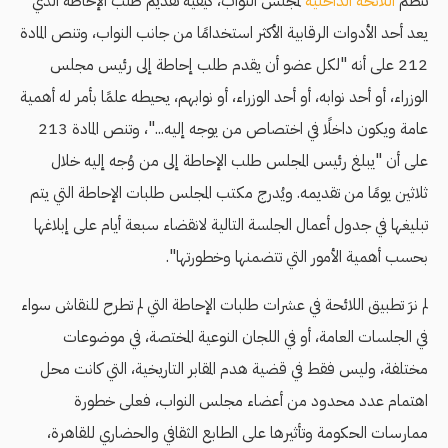
تنظم
اللائحة الداخلية
لمجلس النواب، كيفية تقديم طلب الإحاطة الذي
يعد أحد الأدوات الرقابية الأكثر استخدامًا من جانب النواب، وتنص المادة
212 على أنه "لكل عضو أن يقدم طلب إحاطة إلى رئيس مجلس
الوزراء، أو أحد نوابه، أو أحد الوزراء، أو نوابهم، يحيطه علمًا بأمر له أهمية
عامة ويكون داخلًا في اختصاص من يوجه إليه..."، وتنص المادة 213
على أن "يبلغ رئيس المجلس طلب الإحاطة إلى من وُجه إليه خلال
ثلاثين يومًا من تقديمه. ويُدرج مكتب المجلس طلبات الإحاطة التي يتم
تبليغها في جدول أعمال الجلسة التالية لانقضاء سبعة أيام على إبلاغها
بحسب أهمية الأمور التي تتضمنها وخطورتها".
لم نرَ تطبيق اللائحة في عشرات طلبات الإحاطة التي لم تطرح للنقاش سواء
في الجلسات العامة، أو في اللجان النوعية المختصة، في موضوعات
مختلفة، وليس فقط في قضية هدم المقابر التاريخية، التي كانت محل
اهتمام عدد محدود من أعضاء مجلس النواب، فعلى خطورة
ممارسات الحكومة وتأثيرها على الطابع الثقافي والحضاري للقاهرة،