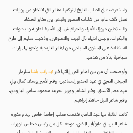
واستعرضت في الطلب التاريخ المتراكم للمقابر التي لا تخلو من روايات
تصل لألف عام، من تقلبات العصور والبشر، بين مقابر الخلفاء
والسلاطين مرورًا بالأمراء والحرافيش، إلى الأسرة العلوية والباشوات
والبكوات، وليس انتهاء بآل البيت والمتصوفين. وذهبت سليم إلى طرح
الاستفادة على المستوى السياحي من المقابر التاريخية وتحويلها لمزارات
سياحية بدلًا من هدمها.
وأوضحت أن من بين المقابر المقرر إزالتها قبر
محمد راتب باشا
ساردار
الجيش المصري في عهد الخديو إسماعيل، وقبر الأمير يوسف كمال ولي
عهد مصر الأسبق، وقبر الشاعر ووزير الحربية محمود سامي البارودي،
وقبر شاعر النيل حافظ إبراهيم.
كانت النائبة مها عبد الناصر، تقدمت بطلب إحاطة خاص بهدم مقبرة
شاعر النيل، في مايو/أيار الماضي، موجه لكل من رئيس مجلس الوزراء،