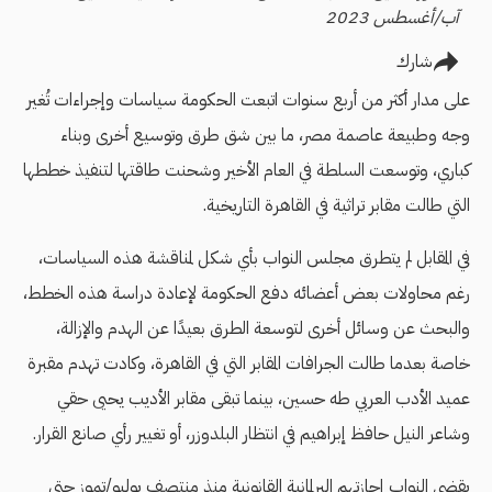
آب/أغسطس 2023
شارك
على مدار أكثر من أربع سنوات اتبعت الحكومة سياسات وإجراءات تُغير
وجه وطبيعة عاصمة مصر، ما بين شق طرق وتوسيع أخرى وبناء
كباري، وتوسعت السلطة في العام الأخير وشحنت طاقتها لتنفيذ خططها
التي طالت مقابر تراثية في القاهرة التاريخية.
في المقابل لم يتطرق مجلس النواب بأي شكل لمناقشة هذه السياسات،
رغم محاولات بعض أعضائه دفع الحكومة لإعادة دراسة هذه الخطط،
والبحث عن وسائل أخرى لتوسعة الطرق بعيدًا عن الهدم والإزالة،
خاصة بعدما طالت الجرافات المقابر التي في القاهرة، وكادت تهدم مقبرة
عميد الأدب العربي طه حسين، بينما تبقى مقابر الأديب يحيى حقي
وشاعر النيل حافظ إبراهيم في انتظار البلدوزر، أو تغيير رأي صانع القرار.
يقضي النواب إجازتهم البرلمانية القانونية منذ منتصف يوليو/تموز حتى