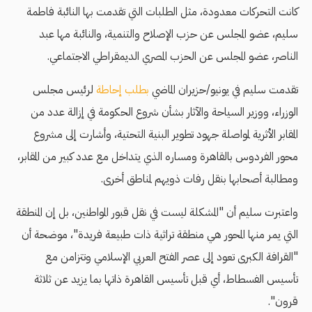
كانت التحركات معدودة، مثل الطلبات التي تقدمت بها النائبة فاطمة
سليم، عضو المجلس عن حزب الإصلاح والتنمية، والنائبة مها عبد
الناصر، عضو المجلس عن الحزب المصري الديمقراطي الاجتماعي.
تقدمت سليم في يونيو/حزيران الماضي
بطلب إحاطة
لرئيس مجلس
الوزراء، ووزير السياحة والآثار بشأن شروع الحكومة في إزالة عدد من
المقابر الأثرية لمواصلة جهود تطوير البنية التحتية، وأشارت إلى مشروع
محور الفردوس بالقاهرة ومساره الذي يتداخل مع عدد كبير من المقابر،
ومطالبة أصحابها بنقل رفات ذويهم لمناطق أخرى.
واعتبرت سليم أن "المشكلة ليست في نقل قبور المواطنين، بل إن المنطقة
التي يمر منها المحور هي منطقة تراثية ذات طبيعة فريدة"، موضحة أن
"القرافة الكبرى تعود إلى عصر الفتح العربي الإسلامي وتتزامن مع
تأسيس الفسطاط، أي قبل تأسيس القاهرة ذاتها بما يزيد عن ثلاثة
قرون".