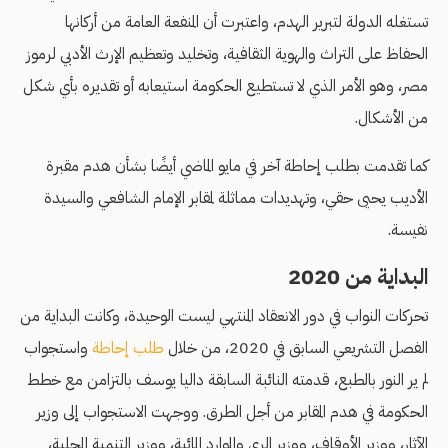
تستغله الدولة لتبرير الهدم، واعتبرت أن المنفعة العامة من أركانها
الحفاظ على التراث والهوية الثقافية، وتخليد وتعظيم الإرث الأدبي لرموز
مصر، وهو الأمر الذي لا تستطيع الحكومة استيعابه أو تقديره بأي شكل
من الأشكال.
كما تقدمت بطلب إحاطة آخر في مايو الماضي أيضًا بشأن هدم مقبرة
الأديب يحيى حقي، وتهديدات مماثلة لمقابر الإمام الشافعي والسيدة
نفيسة.
البداية من 2020
تحركات النواب في دور الانعقاد المنتهي ليست الوحيدة، وكانت البداية من
الفصل التشريعي السابق في 2020، من خلال
طلب إحاطة
واستجواب
لم ير النور بالطبع، قدمته النائبة السابقة داليا يوسف بالتزامن مع خطط
الحكومة في هدم المقابر من أجل الطرق. ووجهت الاستجواب إلى وزير
الآثار، ووزير الأوقاف، ووزير الري والموارد المائية، ووزير التنمية المحلية،