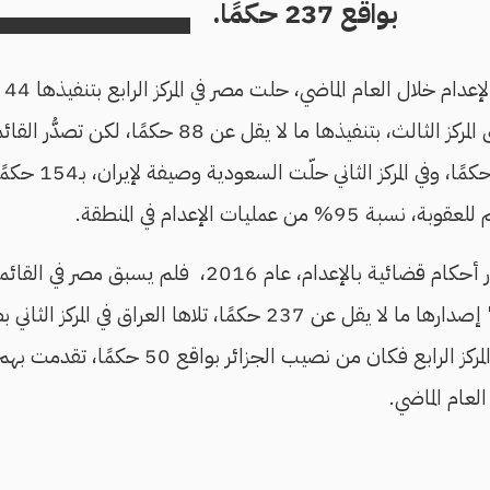
بواقع 237 حكمًا.
فعلى
وبالضِعف احتلت العراق المركز الثالث، بتنفيذها ما لا 
بتنفيذها أكثر من 567
من عمليات الإعدام في المنطقة.
وأما على مستوى إصدار أحكام قضائية بالإعدام، عام 2016، ف
لبنان بـ126 حكمًا، أما المركز الرابع فكان من نص