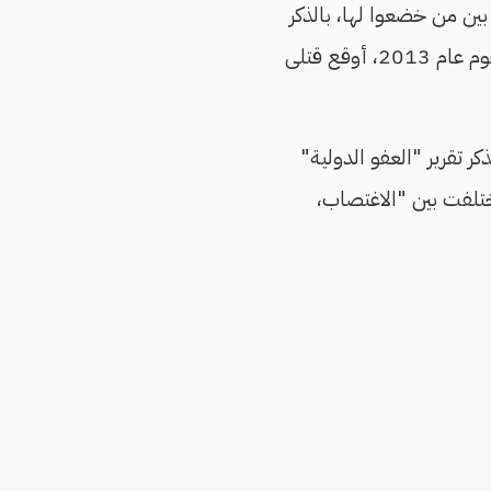
الدولية، بالذكر بين من خضعوا لها، بالذكر
، الذي أعدم في ديسمبر/ كانون الأول 2016، عقب إدانته بشن هجوم عام 2013، أوقع قتلى
فذكر تقرير "العفو الدولية"
صًا آخر أدينوا بجرائم اختلفت بين "الاغتصاب،