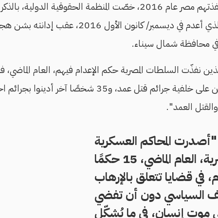
والإعدامات الـ44 التي نفذتهم مصر عام 2016، خصّت المنظمة الحقوقية 
ي محافظة شمال سيناء.
 الآخرين الذين نفذّت السلطات المصرية حكم الإعدام فيهم، العام الماضي، 
أن بينهم 8 نساء، أعدمن على خلفية جرائم قتل عمد، و35 شخ
والقتل العمد".
"أصدرت المحاكم العسكرية
المصرية، العام الماضي، 15 حكمًا
م، في قضايا تتعلق بالإرهاب
ف السياسي دون أن تفضي
ى موت إنسان، في ما يُشكّل