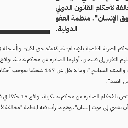
لفة لأحكام القانون الدولي
ق الإنسان". منظمة العفو
الدولية.
قضايا تتعلق بـ"الإرهاب، والعنف السياسي"، وما لا
ل العمد".
وأما ثاني القسمين، فاختص بالأحكا
 تفضي إلى موت إنسان"، وهو ما رأت فيه المنظمة "مخالفة لأحك