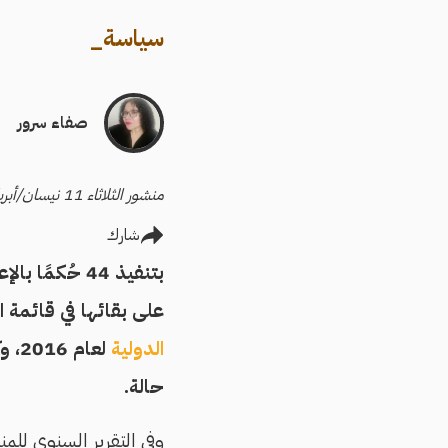
سياسة
_
صفاء سرور
منشور الثلاثاء 11 نيسان/أبريل 2017
شارك
على بقائها في قائمة 
الدولية
لعام 2016، وكانت فيه
حالة.
وفي التقرير السنوي للم