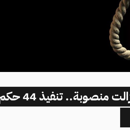
المشانق ما زال