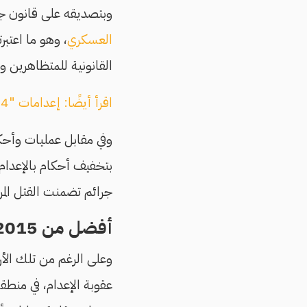
وبتصديقه على قانون جديد، في أكتوبر/ تش
العسكري
، وهو ما اعتب
القانونية للمتظاهرين 
اقرأ أيضًا: إعدامات "174 غرب العسكرية".. مدنيون يطاردهم كابوس "عرب شركس"
جرائم تضمنت القتل المر
أفضل من 2015