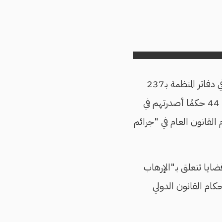
وعلى مستوى قرارات المحاكم المصرية القاضية بالإعدام- غير مُنفذة حتى الآن- والمُسجلة في دفاتر المنظمة بـ237
حكمًا عام 2016، ففصلهم التقرير إلى قسمين، أولهما الصادرة عن محاكم عادية، بواقع 44 حكمًا أصدرتهم في
 يقل عن 167 شخصًا بموجب أحكام القانون العام في "جرائم
م الصادرة عن محاكم عسكرية، بواقع 15 حكمًا في قضايا تتعلق بـ"الإرهاب
ام القانون الدولي