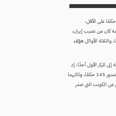
 مستوى عمليات الإعدام خلال العام الماضي، حلت مصر في المركز الرابع بتنفيذها 44 حكمًا على الأقل،
يقل عن 88 حكمًا، لكن تصدُّر القائمة كان من نصيب إيران،
 حكمًا، وفي المركز الثاني حلّت السعودية وصيفة لإيران، بـ154 حكمًا، والثلاثة الأوائل هؤلاء
لم يسبق مصر في القائمة إلى المركز الأول أحدًا، إذ
سجلت "العفو الدولية" إصدارها ما لا يقل عن 237 حكمًا، تلاها العراق في المركز الثاني بصدور 145 حكمًا، وثالثهما
يب الجزائر بواقع 50 حكمًا، تقدمت بهم عن الكويت التي صدر