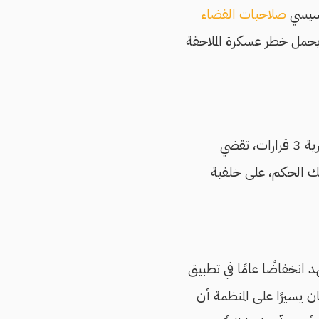
صلاحيات القضاء
يحمل خطر عسكرة الملاحقة
وفي مقابل عمليات وأحكام الإعدام، سجّلت "العفو الدولية"، إصدار محكمة النقض المصرية 3 قرارات، تقضي
حُكم على أصحابها بذلك الحكم، على خلفية
مة الحقوقية الدولية العام 2016، باعتباره "شهد انخفاضًا عامًا في تطبيق
لأوسط وشمال إفريقيا مقارنة بالعام 2015، وهو ما كان يسيرًا على المنظمة أن