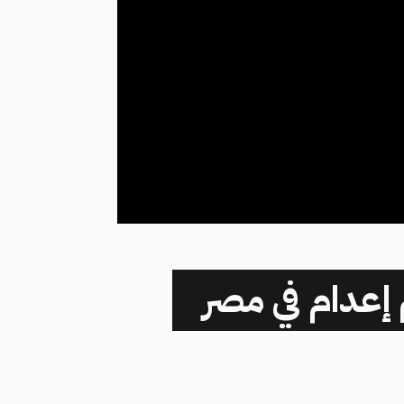
ت منصوبة.. تنفيذ 44 حكم إعدام في مصر