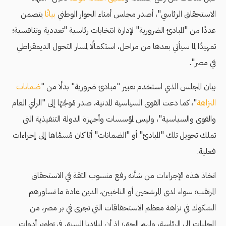
الاستحقاق الرئاسي"، أصدر مجلس أمناء الحوار الوطني
بيانًا
يتضمن
عددًا من "المبادئ الضرورية" لإدارة انتخابات رئاسية "تعددية وتنافسية؛
تمهيدًا لما سيأتي بعدها من مراحل، استكمالًا لمسار التحول الديمقراطي
في مصر".
بيان المجلس الذي استخدم تعبير "مبادئ ضرورية" بدلًا من "
ضمانات
النزاهة
"، كما دعت القوى السياسية المدنية، صدر مُوجَّهًا إلى "الرأي العام
والقوى والسياسية"، وليس لمؤسسات وأجهزة الدولة التنفيذية التي
تملك تحويل تلك "المبادئ" أو "الضمانات" أيًا كان مُسمَّاها إلى إجراءات
فعلية.
اتخاذ هذه الإجراءات من شأنه رفع منسوب الثقة في الاستحقاق
المرتقب؛ سواء لدى المرشحين أو الناخبين، الذين عادة ما تساورهم
الشكوك في نزاهة معظم الاستحقاقات التي تجرى في بر مصر، من
المحليات إلى الرئاسة، ولهم الحق؛ إذ أن لبلادنا السبق في تطوير أدوات