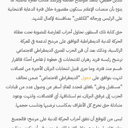
كبديل حقيقي؛ ينتقد الأوضاع القائمة ويرصد مثالب الفترة الماضية. ما
ينبئ بأن منصات الإعلام ستكون مقصورة خلال فترة الدعاية الانتخابية
على الرئيس ورجاله "المكلفين" بمنافسته لإكمال المشهد.
حتى كتابة تلك السطور، تحاول أحزاب المعارضة المنضوية تحت مظلة
الحركة المدنية الديمقراطية التوافق على مرشح لدعمه في المعركة
الرئاسية، وذلك بعد أن قرر الحزب المصري الديمقراطي الاجتماعي
ترشيح رئيسه فريد زهران للانتخابات في خطوة لم تفاجئ أحدًا؛ فالقرار
حُسم منذ فترة، وما جرى قبيل انتخابات البرلمان الأخيرة من اتصالات
انتهت بتوافق على
دخول
"الديمقراطي الاجتماعي" ضمن تحالف
"مستقبل وطن" باتفاق مُحدد المعالم؛ أسفر عن وصول عدد من قيادات
الحزب إلى غرفتي البرلمان، تم استئنافها، أي الاتصالات، وانتهت بوعود
متبادلة حتى تخرج كل الأطراف بمكاسب ترضيها وتناسب حجمها.
ليس من المتوقع أن تتفق أحزاب الحركة المدنية على مرشح؛ فالجميع