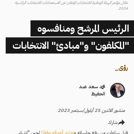
خلال مؤتمر الهيئة الوطنية للانتخابات للإعلان عن الاستعدادات للانتخابات الرئاسية
2024.
الرئيس المرشح ومنافسوه
"المكلفون" و"مبادئ" الانتخابات
رؤى
_
محمد سعد عبد
الحفيظ
منشور الاثنين 25 أيلول/سبتمبر 2023
شارك
قبل ساعات من رفع جلساته و
تعليق أعماله مؤقتًا
لحين "انتهاء