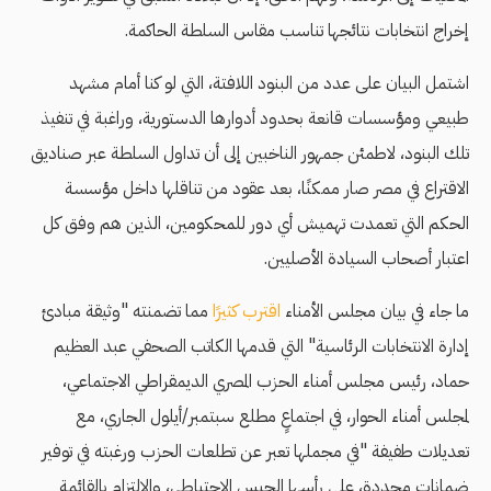
إخراج انتخابات نتائجها تناسب مقاس السلطة الحاكمة.
اشتمل البيان على عدد من البنود اللافتة، التي لو كنا أمام مشهد
طبيعي ومؤسسات قانعة بحدود أدوارها الدستورية، وراغبة في تنفيذ
تلك البنود، لاطمئن جمهور الناخبين إلى أن تداول السلطة عبر صناديق
الاقتراع في مصر صار ممكنًا، بعد عقود من تناقلها داخل مؤسسة
الحكم التي تعمدت تهميش أي دور للمحكومين، الذين هم وفق كل
اعتبار أصحاب السيادة الأصليين.
ما جاء في بيان مجلس الأمناء
اقترب كثيرًا
مما تضمنته "وثيقة مبادئ
إدارة الانتخابات الرئاسية" التي قدمها الكاتب الصحفي عبد العظيم
حماد، رئيس مجلس أمناء الحزب المصري الديمقراطي الاجتماعي،
لمجلس أمناء الحوار، في اجتماعٍ مطلع سبتمبر/أيلول الجاري، مع
تعديلات طفيفة "في مجملها تعبر عن تطلعات الحزب ورغبته في توفير
ضمانات محددة، على رأسها الحبس الاحتياطي، والالتزام بالقائمة