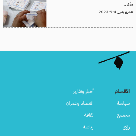
رؤى_
4-9-2023
عمرو بدر_
الأقسام
أخبار وتقارير
سياسة
اقتصاد وعمران
مجتمع
ثقافة
رؤى
رياضة