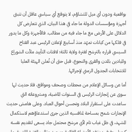
بواقعية ودون أي ميل للتشاؤم، لا يتوقع أي سياسي عاقل أن تتبنى
أجهزة ومؤسسات الدولة ما جاء في هذا البيان، الذي تتعارض كل
الدلائل على الأرض مع ما جاء فيه من مطالب. فالأجهزة وكل ما يدور
في فلكها من كيانات تمهّد منذ أسابيع لإعلان الرئيس عبد الفتاح
السيسي قراره بالترشح لفترة ولاية ثالثة؛ لافتات التأييد ملأت الشوراع
والميادين بالمدن والقرى والنجوع، قبل حتى أن تُعلن الهيئة العليا
للانتخابات الجدول الزمني لإجرائها.
أما عن وسائل الإعلام من محطات وصحف ومواقع، فلا حديث لها
سوى عن إنجازات الرئيس في السنوات الماضية، ومشروعاته التي
ساعدت على استقرار البلاد وتحسن أحوال العباد. وعلى هامش حديث
الإنجازات سُمح بمساحة لمنافسيه الذين جرى استدعاؤهم لاستكمال
المشهد، في ظل غياب تام لأي مرشح محتمل جاد يسعى لتقديم نفسه