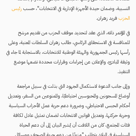
النسبية، وضمان حيدة الأجهزة الإدارية في الانتخابات"، حسب
رئيس
الحزب
فريد زهران.
في المؤتمر ذاته، الذي عقد لتحديد موقف الحزب من تقديم مرشح
للمنافسة في الاستحقاق الرئاسي، طالب زهران السلطات المعنية، وعلى
رأسها رئيس الجمهورية والهيئة الوطنية للانتخابات، بالاستجابة لما جاء في
وثيقة المبادئ، والإعلان عن إجراءات وقرارات محددة تضعها موضع
التنفيذ.
وإلى جانب الدعوة لاستكمال الجهود التي بذلت في سبيل مراجعة
أوضاع المسجونين والمحبوسين احتياطيًا، والممنوعين من السفر، وتعديل
أحكام الحبس الاحتياطي، وضرورة دعم حرية عمل الأحزاب السياسية
وحرية حركتها، وتعديل قوانين الانتخابات لضمان تمثيل عادل لكافة
فئات المجتمع، كان من اللافت أن يُشير البيان إلى أن دعم الحياة
السياسية في البلاد يتطلب "مزيدًا من دعم حرية الصحف ووسائل