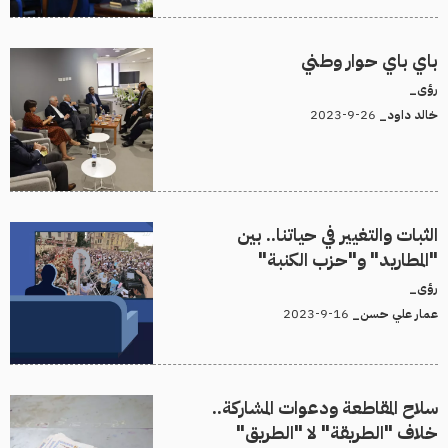
باي باي حوار وطني
رؤى_
26-9-2023
خالد داود_
الثبات والتغيير في حياتنا.. بين
"المطاريد" و"حزب الكنبة"
رؤى_
16-9-2023
عمار علي حسن_
سلاح المقاطعة ودعوات المشاركة..
خلاف "الطريقة" لا "الطريق"