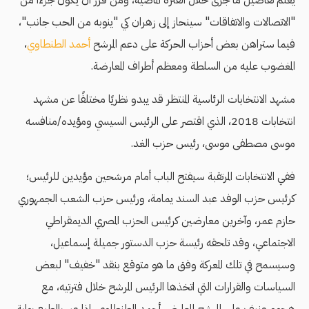
يعلم تفاصيل ما جرى خلال الفترة الماضية، ومن قرر أن يكون جزءًا من
"الاتصالات والاتفاقات" سينحاز إلى زهران كي "ينوبه من الحب جانب"،
فيما ستراهن بعض أحزاب الحركة على دعم المرشح
أحمد الطنطاوي
،
المغضوب عليه من السلطة ومعظم أطراف المعارضة.
مشهد الانتخابات الرئاسية المنتظر قد يبدو نظريًا مختلفًا عن مشهد
انتخابات 2018، الذي اقتصر على الرئيس السيسي ومؤيده/منافسه
موسى مصطفى موسى، رئيس حزب الغد.
ففي الانتخابات المرتقبة سيفتح الباب أمام مرشحين مؤيدين للرئيس؛
كرئيس حزب الوفد عبد السند يمامة، ورئيس حزب الشعب الجمهوري
حازم عمر، وآخرين معارضين كرئيس الحزب المصري الديمقراطي
الاجتماعي، وقد تلحقه رئيسة حزب الدستور جميلة إسماعيل،
وسيسمح في تلك المعركة وفق ما هو متوقع بنقد "خفيف" لبعض
السياسات والقرارات التي اتخذها الرئيس المرشح خلال فترتيه، مع