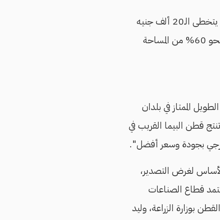
وتوقع المصدر، الذي فضل عدم ذكر اسمه، أن يرتفع السعر هذا العام لمستويات أكبر "وقد يتخطى الـ20 ألف جنيه
للقنطار الواحد، خاصة أننا لازلنا في بداية عملية تسويق القطن، حتى الآن لم يتم جني إلا نحو 60% من المساحة
طويل الممتاز في بلدان
نتج قطن البيما القريب في
ارجي بجودة وسعر أفضل".
الأساس لغرض التصدير،
عتمد قطاع الصناعات
طن بوزارة الزراعة، وليد