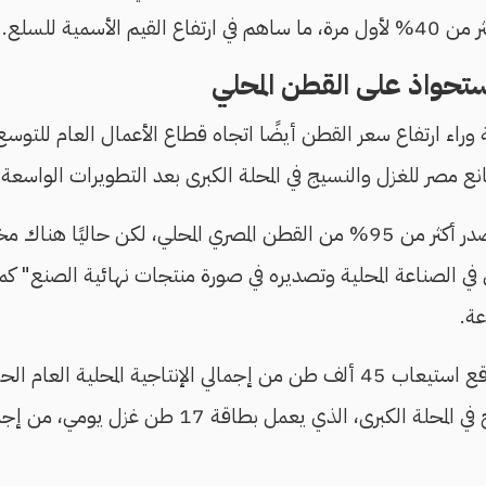
م الأسمية للسلع.
ستحواذ على القطن المحلي
راء ارتفاع سعر القطن أيضًا اتجاه قطاع الأعمال العام للتوس
صانع مصر للغزل والنسيج في المحلة الكبرى بعد التطويرات الواسع
"حتى وقت قريب كنا نصدر أكثر من 95% من القطن المصري المحلي، لكن حا
في الصناعة المحلية وتصديره في صورة منتجات نهائية الصنع" كما
اعة.
ويوضح الأخير "من المتوقع استيعاب 45 ألف طن من إجمالي الإنتاجية المحلي