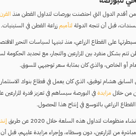
يخي للبورصة
 من أقدم الدول التي احتضنت بورصات لتداول القطن منذ
القرن
لسندات، قبل أن تتجه الدولة
لتأميم
زراعة القطن في الستينيات.
يطرتها على القطاع الزراعي، منذ تبنيها لسياسات التحرر الاقت
 تتم بشكل منفرد بين المزارعين والتجار، مع تحديد الحكومة لس
ام أو الخاص، والذي كان بمثابة سعر توجيهي للسوق.
 السابق هشام توفيق، الذي كان يعمل في قطاع بنوك الاستثمار 
ن من خلال
مزايدة
في البورصة سيساهم في تعزيز قدرة المزارعين ع
لقطاع الزراعي بالتوسع في إنتاج هذا المحصول.
منظومات لتداول هذه السلعة خلال 2020 عن طريق
إنش
اشرة من المزارعين، دون وسطاء، وإجراء مزايدة عليهم، قبل أن ت