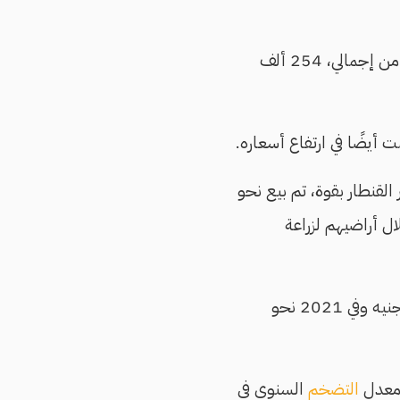
ويوضح يحيى أن المساحات المزروعة بالقطن قصير التيلة في مصر نحو 1000 فدان فقط، من إجمالي، 254 ألف
أيضًا في ارتفاع أسعاره.
، لكن مع تذبذب سعر القنطار بقوة، تم بيع نحو
ن على استغلال أراضيهم لزراعة
وتمثل الأسعار الحالية للقطن طفرة كبيرة مقارنة بأعلى سعر بلغه في 2022 عند 7800 جنيه وفي 2021 نحو
التضخم
السنوي في