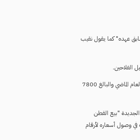
ابق عهده" كما يقول نقيب
ل الفلاحين.
وبلغ أعلى سعر لقنطار القطن هذا الشهر لنحو 18500 جنيه، مقابل أعلى سعر سجله العام الماضي والبالغ 7800
ل الجديدة "بيع القطن
ب في وصول أسعاره لأرقام