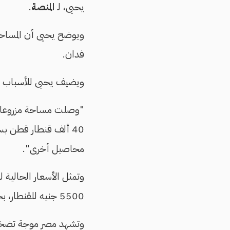
يحيى، لـ
المنصة
.
فدان.
ويضيف يحيى للأسباب الس
محاصيل أخرى".
5500 جنيه للقنطار، بحسب المصدر.
وتشهد مصر موجة تضخم قوية م