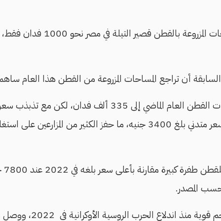
ابقة أن تراجع المساحات المزروعة من القطن هذا العام ساهمت 
"وصلت مساحة مزروعات القطن العام الماضي إلى 335 ألف فدان
40 ألف قنطار قطن بسعر متدني بلغ 3400 جنيه، ما حفز الكثير من المزارعي
نذ اندلاع الحرب الروسية الأوكرانية في 2022، ووصل معدل