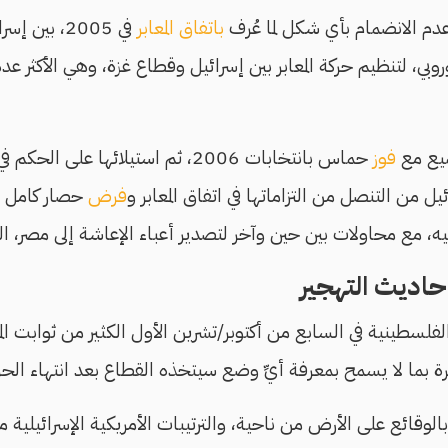
دم الانضمام بأي شكل لما عُرف
باتفاق المعابر
في 2005، بي
بي، لتنظيم حركة المعابر بين إسرائيل وقطاع غزة، وهي الأكثر عددً
ميع مع
فوز
حماس بانتخابات 2006، ثم استيلائها عل
يل من التنصل من التزاماتها في اتفاق المعابر و
فرض
حصار كامل وم
ع محاولات بين حين وآخر لتصدير أعباء الإعاشة إلى مصر، التي
اديث التهجير
لفلسطينية في السابع من أكتوبر/تشرين الأول الكثير من ثوابت المو
رة بما لا يسمح بمعرفة أيِّ وضع سيتخذه القطاع بعد انتهاء الح
وقائع على الأرض من ناحية، والترتيبات الأمريكية الإسرائيلية م