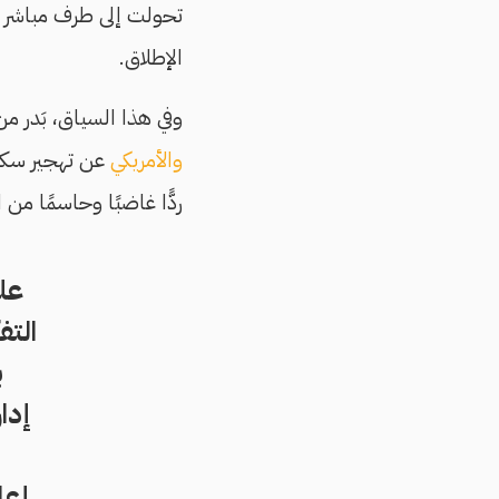
تحولت إلى طرف مباشر في
الإطلاق.
وفي هذا السياق، بَدر م
والأمريكي
عن تهجير سكان
ردًّا غاضبًا وحاسمًا م
عل
التف
ب
إدا
إعا