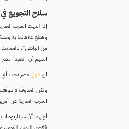
سلاح التجويع في 
إذا انتهت الحرب الجاري
وقطع علاقاتها به وبسكا
من الباطن"، بالحديث 
أملهم أن "تعود" مصر إل
لن
تتولى
مصر تحت أي ظر
ولكن المخاوف لا تتوقف
الحرب الجارية عن أمرين
أولهما أنَّ سيناريوهات
لأقصى اليمين القومي وا