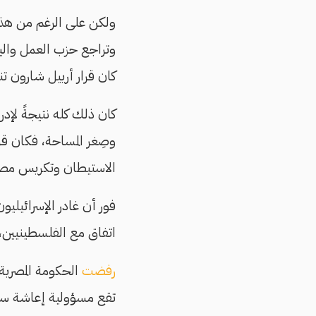
ولكن على الرغم من هذه 
وتراجع حزب العمل والي
كان قرار أرييل شارون ت
كان ذلك كله نتيجةً لإدرا
وصِغر المساحة، فكان قر
الاستيطان وتكريس مصاد
فور أن غادر الإسرائيليو
اتفاق مع الفلسطينيين، لما كان
رفضت
الحكومة المصرية
تقع مسؤولية إعاشة سكان