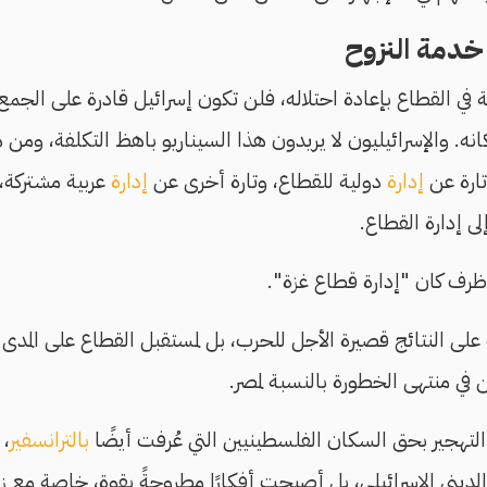
خدمة النزوح
ة في القطاع بإعادة احتلاله، فلن تكون إسرائيل قادرة على الجمع
نه. والإسرائيليون لا يريدون هذا السيناريو باهظ التكلفة، ومن 
تارة عن
إدارة
دولية للقطاع، وتارة أخرى عن
إدارة
عربية مشتركة، 
ى إدارة القطاع.
ف كان "إدارة قطاع غزة".
 على النتائج قصيرة الأجل للحرب، بل لمستقبل القطاع على الم
 في منتهى الخطورة بالنسبة لمصر.
 التهجير بحق السكان الفلسطينيين التي عُرفت أيضًا
بالترانسفير
، 
لديني الإسرائيلي، بل أصبحت أفكارًا مطروحةً بقوة، خاصة مع زيا