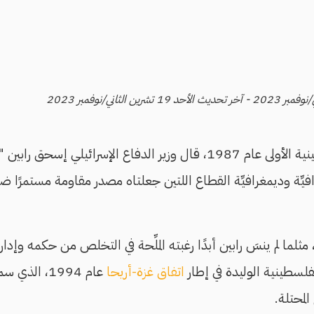
ر الدفاع الإسرائيلي إسحق رابين "
يِّة وديمغرافيِّة القطاع اللتين جعلتاه مصدر مقاومة مستمرًا ضد 
 مثلما لم ينسَ رابين أبدًا رغبته الملِّحة في التخلص من حكمه وإدا
لسطينية الوليدة في إطار
اتفاق غزة-أريحا
عام 1994، ال
لمحتلة.