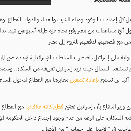
ل كلَّ إمدادات الوقود ومياه الشرب والغذاء والدواء للقطاع،
 أيَّ مساعدات من معبر رفح تجاه غزة طيلة أسبوعين فيما بد
من مع قصفهم، لدفعهم للنزوح إلى مصر.
ية على إسرائيل، اضطرت السلطات الإسرائيلية لإعادة ضخ المياه
 تستبعد الشمال حيث تريد إسرائيل تفريغه من السكان. وسمح
ا أنها لن تسمح
بإعادة تشغيل
معابرها مع القطاع لدخول المساعد
وزير الدفاع بأن إسرائيل تعتزم
قطع كافة علاقاتها
مع القطاع بع
اشة السكان، على الرغم من عدم وجود إجماع داخل الحكومة ال
جاحهم في "الإجهاز على حماس" من الأصل.