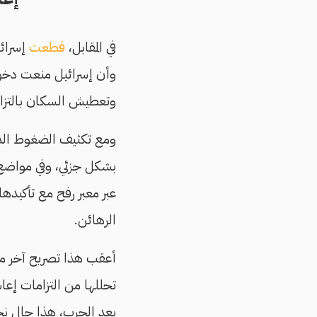
في المقابل،
قطعت
إسرائي
وأن إسرائيل منعت دخول
وتعطيش السكان بالتزا
ومع تكثيف الضغوط الدول
بشكل جزئي، وفي مواضع
عبر معبر رفح مع تأكيده
الرهائن.
أعقب هذا تصريح آخر من 
تحللها من التزامات إع
بعد الحرب، هذا حال ن