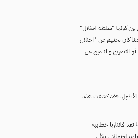
 بين كونها "سلطة احتلال"
هنا كان بحثهم عن "احتلال
أو التصريح والتلميح عن
دى الأطول. فقد كشفت هذه
لم تعد فانتازيا خطابية
دة احتمالات تقبُّل