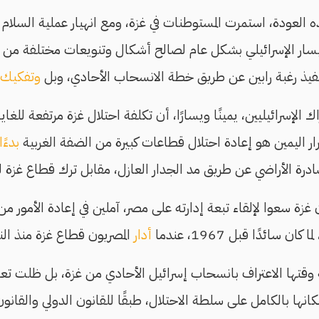
العودة، استمرت المستوطنات في غزة، ومع انهيار عملية السلام
سار الإسرائيلي بشكل عام لصالح أشكال وتنويعات مختلفة من ال
نفيذ رغبة رابين عن طريق خطة الانسحاب الأحادي، وبل
وتفكيك 
ك الإسرائيليين، يمينًا ويسارًا، أن تكلفة احتلال غزة مرتفعة للغا
ار اليمين هو إعادة احتلال قطاعات كبيرة من الضفة الغربية
بدءًا
رة الأراضي عن طريق مد الجدار العازل، مقابل ترك قطاع غزة ل
ن غزة سعوا لإلقاء تبعة إدارته على مصر، آملين في إعادة الأمور
 سائدًا قبل 1967، عندما
أدار
المصريون قطاع غزة منذ الن
 وقتها الاعتراف بانسحاب إسرائيل الأحادي من غزة، بل ظلت تعت
ها بالكامل على سلطة الاحتلال، طبقًا للقانون الدولي والقانون 