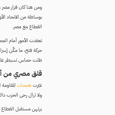
ومن هنا كان قرار مصر ع
بوساطة من الاتحاد الأورو
القطاع مع مصر.
تعقدت الأمور أمام الج
حركة فتح، ما مكَّن إسرائ
ظلت حماس تسيطر عليه، م
قلق مصري من أح
غيّرت
هجمات
المقاومة ا
ولا تزال رحى الحرب دائ
يرتهن مستقبل القطاع بال