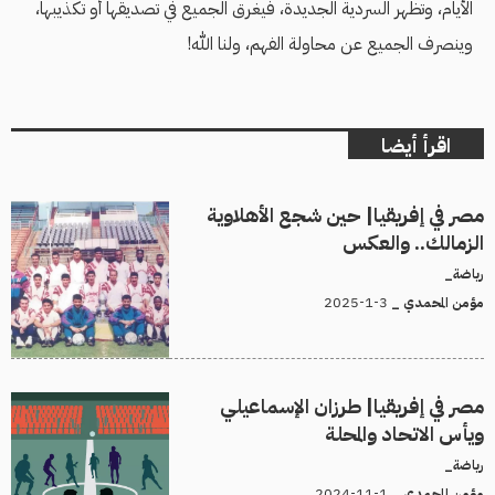
الأيام، وتظهر السردية الجديدة، فيغرق الجميع في تصديقها أو تكذيبها،
وينصرف الجميع عن محاولة الفهم، ولنا الله!
اقرأ أيضا
مصر في إفريقيا| حين شجع الأهلاوية
الزمالك.. والعكس
رياضة_
3-1-2025
مؤمن المحمدي _
مصر في إفريقيا| طرزان الإسماعيلي
ويأس الاتحاد والمحلة
رياضة_
1-11-2024
مؤمن المحمدي _