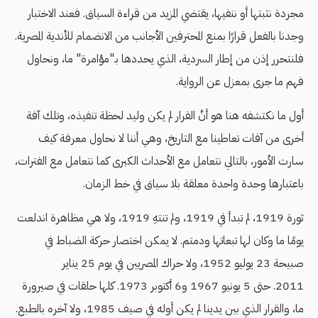
مجردة نثبتها أو ننفيها، يقتضي المزيد من قراءة السياق. فعند الاختبار
وجدنا بالفعل قرارًا بمنع المحترفين الأجانب من الانضمام للأندية المصرية.
فلنتحرر إذن من إطار السردية، الذي يحددها بـ"مؤامرة" ما، ونحاول
فهم ما جرى بمعزل عن الرواية.
أول ما نكتشفه هنا هو أنَّ القرار لم يكن وليد لحظة تنفيذه، وتلك آفة
أخرى من آفات تعاطينا مع التاريخ، وهي أننا لا نحاول معرفة كيف
سارت الأمور، بالتالي نتعامل مع الأحداث الكبرى كما نتعامل مع الفترات،
باعتبارها وحدة واحدة معلقة بلا سياق في خط الزمان.
ثورة 1919، لم تبدأ في 1919، ولم تنتهِ 1919، ولا هي مظاهرة اندلعت
يومًا ما وكان لها تبعاتها ودمتم. لا يمكن اختصار حركة الضباط في
صبيحة 23 يوليو 1952، ولا حراك المصريين في يوم 25 يناير
2011. حتى 5 يونيو 1967 و6 أكتوبر 1973. كلها حلقات في صيرورة
ما، والقرار الذي بين يدينا لم يكن أوله في صيف 1985، ولا آخره بالطبع.