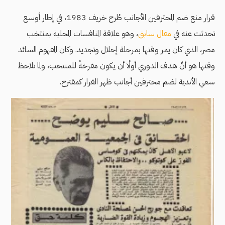
قرار منع ضم المحترفين الأجانب طُرح خريف 1983، في إطار أوسع
تحدثت عنه في
مقال سابق
، وهو علاقة المنافسات المحلية بمنتخب
مصر، الذي كان يمر وقتها بمرحلة إحلال وتجديد. وكان المفهوم السائد
وقتها هو أنَّ هدف الدوري أولًا أن يكون مفرخةً للمنتخب، ولما تلاحظ
سعي الأندية لضم محترفين أجانب ظهر القرار كمقترح.