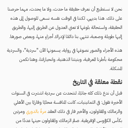
نحن لا نستطيع أن نعرف حقيقة ما حدث، ولا ما يحدث، مهما حرصنا
على ذلك. هذا بديهي. لكننا في الوقت نفسه نسعى للوصول إلى هذه
الحقيقة، واستحالة بلوغها لا تعني العدول عن الطريق إليها، والطريق
إليها طويلة وصعبة، تنتهي بنا دائمًا لإدراك أجزاءٍ منها، وبعض صورها.
هذه الأجزاء والصور نصوغها في رواية، يسمونها الآن "سردية"، والسردية
محكومة بأطرنا المعرفية، وبنيتنا الذهنية، وانحيازاتنا، وهنا تكمن
المشكلة.
نقطة معلقة في التاريخ
قبل أن ندع ذلك كله جانبًا، لنتحدث عن سردية انتشرت في السنوات
الأخيرة تقول: في الثمانينيات، كانت المنافسة محليًا وقاريًا بين الأهلي
والزمالك والمقاولون، والأخير فاز في ذلك العقد
مرةً بالدوري
ومرتين
بكأس الكؤوس الإفريقية. ضمَّ الزمالك والمقاولون حينها عددًا من