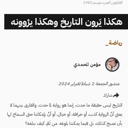
المقاولون العرب موسم 1983
هكذا يَرون التاريخ وهكذا يرْوونه
رياضة
_
مؤمن المحمدي
منشور الجمعة 2 شباط/فبراير 2024
شارك
التاريخ ليس حقيقة ما حدث، إنما هو رواية لما حدث. والفارق بينهما لا
يعني أنَّ الرواية كذب، أو خرافة، أو خيال، أو أنَّ بإمكاننا حتى السماح لها
بأن تصبح كذلك، بل فيما يمكننا بلوغه. من ثَمَّ، كيف نبلغه؟