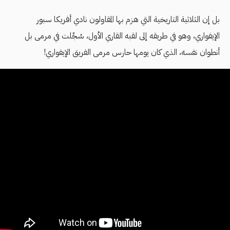
بل إن الثلاثية التاريخية التي هزم بها المقاولون نادي أفريكا سبور
الإيفواري، وهو في طريقه إلى لقبه القاري الأول، سُجِّلت في مرمى بل
أنطوان نفسه، الذي كان يومها حارس مرمى الفريق الإيفواري!