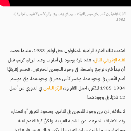
ثلاثية المقاولون العرب في مرمى أفريكا سبور، في إياب ربع نهائي كأس الكؤوس الإفريقية
1982
امتدت تلك الفترة الزاهية للمقاولون حتى أواخر 1983، عندما حصد
لقبه الإفريقي الثاني
، هذه المرة بوجود بل أنطوان وعبد الرزاق كريم، قبل
أن تبدأ فترة تراجع واضحة، في وجود النجمين المحترفين، فخسر إفريقيًّا
أمام الأهلي في وجودهما، وخسر كأس مصر في وجودهما، وفي موسم
1984-1985 المذكور، احتل المقاولون
المركز الثامن
في الدوري من أصل
12 ناديًا، في وجودهما!
لا علاقة إذن بين وجود اللاعبين في النادي، وصعود الفريق أو انحداره،
رغم الاعتراف بتميزهما من الناحية الفردية. ولكنَّ كرة القدم لعبة
جماعية، ومهما بلغت مهارة الفرد، ما لم يكن هناك فريق فلا فائدة