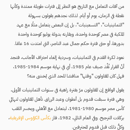
من آفات التعامل مع التاريخ هو النظر إلى فترات طويلة ممتدة وكأنها
نقطة في الزمان، يوم أو أيام. لذلك نجدهم يقولون بسهولة
"الثمانينيات"، "التسعينيات"، بل إن البعض يتعامل مثلًا مع عهد
الملكية في مصر كوحدة واحدة، ويقارنه بدولة يوليو كوحدة واحدة
بدورها، أو حتى فترة حكم جمال عبد الناصر، التي امتدت 16 عامًا.
نعود لكرة القدم في الثمانينيات، وسردية إلغاء احتراف الأجانب، فنجد
أنَّ القرار نُفَّذ صيف عام 1985، أي في نهاية موسم 1984-1985،
فهل كان المقاولون "وقتها" منافسًا للحد الذي يُخشى منه؟
يقول الواقع إن المقاولون مرّ بفترة زاهية في سنوات الثمانينيات الأولى،
وهي فترة سبقت قدوم بل أنطوان وعبد الرزاق. تأهل المقاولون لنهائي
كأس مصر موسم 1980-1981، ليتعادل مع الأهلي ويخسر اللقب
بركلات الترجيح. وفي العام التالي، 1982، فاز
بكأس الكؤوس الإفريقية
،
وكلُّ ذلك قبل قدوم المحترفين.