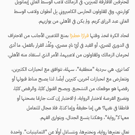
المحترفين الأفارقة المميزين، في الزمالك لاعب الوسط الغاني إيمانويل
كوارشي، وفي المقاولون الحارس الكاميروني بِل أنطوان ولاعب الوسط
الغاني عبد الرزاق كريم. ولم يكن في الأهلي من يوازيهم.
اتحاد الكرة اتخذ وقتها
قرارًا خطيرًا
بمنع اللاعبين الأجانب من الاحتراف
في الدوري المصري، أو القيد في أيِّ نادٍ مصري، ونُفِّذ القرار بالفعل، ما أدى
لحرمان الزمالك والمقاولون من لاعبيهما، الأمر الذي استفاد منه الأهلي.
كما ترى، هي سردية "منطقية"، سهلة، تتوافق مع انحيازات الكثيرين،
وتتعارض مع انحيازات آخرين، كثيرين أيضًا. لذا يصبح مناط قبولها أو
رفضها هو موقعك من التشجيع. ويصبح القبول كليًا، والرفض كليًا،
وتضيع الفرصة لاختبار الرواية، لمَ الاختبار إن كنت جازمًا بصحتها أو
قاطعًا في نفيها؟ هي إما حقيقةً وإما كذبًا، فلا مجال للتعامل
معها كـ"رواية"، وهكذا يتسع الجدال، ويتوارى الفهم.
تعال نعتبرها رواية، ونختبرها، ونتساءَل أولًا عن "الثمانينيات". واحدة