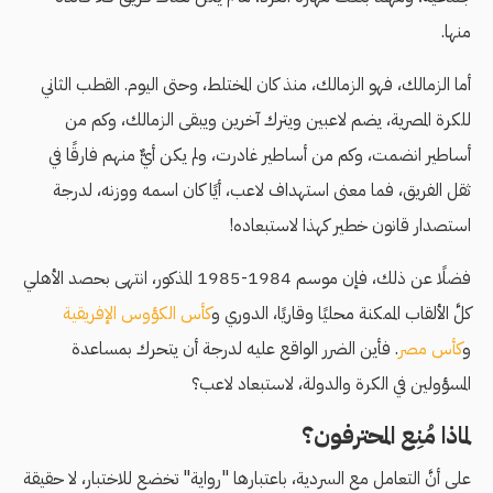
منها.
أما الزمالك، فهو الزمالك، منذ كان المختلط، وحتى اليوم. القطب الثاني
للكرة المصرية، يضم لاعبين ويترك آخرين ويبقى الزمالك، وكم من
أساطير انضمت، وكم من أساطير غادرت، ولم يكن أيٌّ منهم فارقًا في
ثقل الفريق، فما معنى استهداف لاعب، أيًا كان اسمه ووزنه، لدرجة
استصدار قانون خطير كهذا لاستبعاده!
فضلًا عن ذلك، فإن موسم 1984-1985 المذكور، انتهى بحصد الأهلي
كلَّ الألقاب الممكنة محليًا وقاريًا، الدوري و
كأس الكؤوس الإفريقية
و
كأس مصر
. فأين الضرر الواقع عليه لدرجة أن يتحرك بمساعدة
المسؤولين في الكرة والدولة، لاستبعاد لاعب؟
لماذا مُنِع المحترفون؟
على أنَّ التعامل مع السردية، باعتبارها "رواية" تخضع للاختبار، لا حقيقة