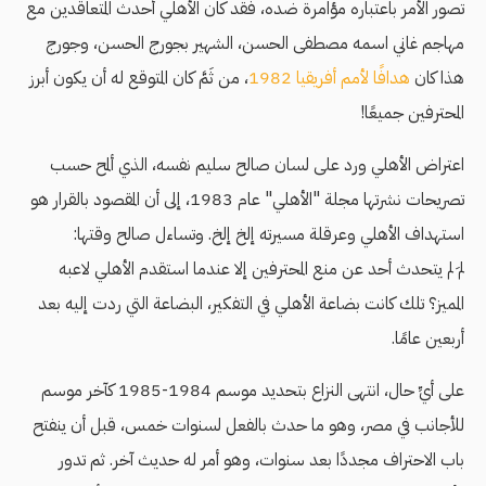
تصور الأمر باعتباره مؤامرة ضده، فقد كان الأهلي أحدث المتعاقدين مع
مهاجم غاني اسمه مصطفى الحسن، الشهير بجورج الحسن، وجورج
هذا كان
هدافًا لأمم أفريقيا 1982
، من ثَمَّ كان المتوقع له أن يكون أبرز
المحترفين جميعًا!
اعتراض الأهلي ورد على لسان صالح سليم نفسه، الذي ألمح حسب
تصريحات نشرتها مجلة "الأهلي" عام 1983، إلى أن المقصود بالقرار هو
استهداف الأهلي وعرقلة مسيرته إلخ إلخ. وتساءل صالح وقتها:
لمَ لم يتحدث أحد عن منع المحترفين إلا عندما استقدم الأهلي لاعبه
المميز؟ تلك كانت بضاعة الأهلي في التفكير، البضاعة التي ردت إليه بعد
أربعين عامًا.
على أيِّ حال، انتهى النزاع بتحديد موسم 1984-1985 كآخر موسم
للأجانب في مصر، وهو ما حدث بالفعل لسنوات خمس، قبل أن ينفتح
باب الاحتراف مجددًا بعد سنوات، وهو أمر له حديث آخر. ثم تدور