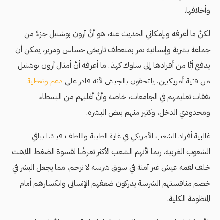
وأخلاقها.
لكنَّ ما أعرفه وبإمكاني الحديث عنه، هو أنَّ آرون بوشنيل جزءٌ من
جماعة بشرية وإنسانية تمر بمنعطف تاريخي حساس ومرير، يمكن أن
يدفع أيًّا من أفرادها إلى سلوك كهذا. ما أعرفه أنَّ أمثال آرون بوشنيل
من فتية أمريكيين، يلتحقون بالجيش لأنه قادر على
دعم وتغطية
نفقات تعليمهم في الجامعات، خاصة وأنَّ أغلبهم من البسطاء
ومحدودي الدخل، وكثير منهم بيض البشرة.
غالبية أفراد الشعب الأمريكي في غاية الطيبة واللطف قياسًا بباقي
الشعوب الغربية، ربما لأنهم الشعب الأكثر تعرضًا لقسوة الضغط اللاهث
خلف لقمة عيش غير آمنة في سوق شرسة لا ترحم، مما يجعل البشر في
خضم منافستهم الشرسة يدركون ضعفهم الإنساني وانكسارهم أمام
المنظومة الكلية.