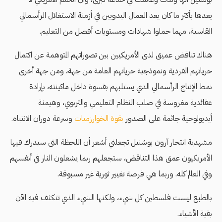
يعدها بأكثر ما كان يعد العمال اليدويين في أزمنة الاستغلال الرأسمالي
القاسية، مهما حملوا شهادات ومستويات أفضل من التعليم.
هناك تناقض عميق لدى الأمريكيين بين تصوراتهم المتوهمة عن اكتمال
حرياتهم الفردية ونموذجية حرياتهم العامة من جهة، ومن جهة أخرى
نمط الإنتاج الرأسمالي الذي يستلبهم بقسوة داخل ماكينته، بإرادة
عقائدية مغروسة في صلب النظام التعليمي والتربوي، وهيمنة
أيديولوجية جاثمة على الصدور
بقوة الخوارزميات
وسرعة دوران الانتباه.
مشهدية انتحار آرون بوشنيل تجعلني أشعر أن اللحظة التى سيدرك فيها
الأمريكيون عمق هذا التناقض، ستجعلهم ربما يشعلون النار في أنفسهم
وفي العالم كله. وربما هي فرصة تغيير ثورية غير مسبوقة.
بالطبع ليست فلسطين كل شيء، ولكنها الشيء الذي تتكثف فيه الآن
بقية الأشياء.