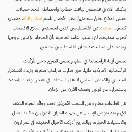
يتكثف الآن في فلسطين تهافت خطابها وانحطاطه، لنجد جميلات
جيش الدفاع يعلنَّ سعادتهنَّ بقتل الأطفال باسم
تمكين المرأة
، وهيلاري
كلينتون
تتحدث
عن الفلسطينيين الذين استخدموا سلاح الاغتصاب
كحرب ممنهجة، لترد عليها القاعة الغاضبة بأنَّ الضحايا المؤكدين لزوجها
وحده أعلى مما تدعيه بشأن الفلسطينيين أجمعين.
تتعمق أزمة الرأسمالية في العالم، ويتعمق الصراع داخل المُركَّبات
الرأسمالية الأمريكية ذاتها، حتى صارت صراعاتها صفرية وتهدد الاستقرار
السياسي والضمان السلمي لانتقال السلطة التي تفتخر الولايات المتحدة
باستمراره عبر قرنين ونصف القرن من الزمان.
تئن قطاعات معتبرة من الشعب الأمريكي تحت وطأة الحياة اللاهثة
التي لم تعد تعوض الإنسان عن جهده الخرافي المبذول في ماكينة العمل
والاستهلاك الجبارة، وبالتدريج أدركت الأجيال الجديدة في عمر آرون
بوشنيل أنها ولدت وعاشت في خدعة كبرى، وأنَّ الحلم الأمريكي لا