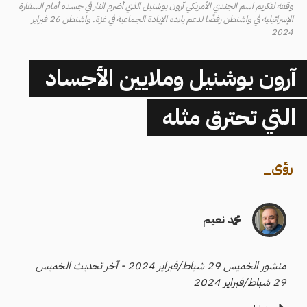
وقفة لتكريم اسم الجندي الأمريكي آرون بوشنيل الذي أضرم النار في جسده أمام السفارة
الإسرائيلية في واشنطن رفضًا لدعم بلاده الإبادة الجماعية في غزة. واشنطن 26 فبراير
2024
آرون بوشنيل وملايين الأجساد
التي تحترق مثله
رؤى
_
محمد نعيم
منشور الخميس 29 شباط/فبراير 2024 - آخر تحديث الخميس
29 شباط/فبراير 2024