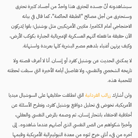
سيشاهدونه أنَّ جسده المحترق هذا واحدٌ من أجساد كثيرة تحترق
وستحترق من أجل مصالح "الطبقة الحاكمة"، كما قال في بيانه
الاحتجاجي أمام الكاميرا. ملايين الأمريكيين مثل بوشنيل؛ باتوا يُدركون
الآن حقيقة ما تفعله آلتهم العسكرية الإمبريالية الجبارة بكوكب الأرض،
وكيف يرتهن أغنياء بلدهم مصير البشرية كلها بعربدة واستهانة.
لا يمكنني الحديث عن بوشنيل كفرد أو إنسان. أنا لا أعرف قصته ولا
تاريخه الشخصي والنفسي، ولا تفاصيل أيامه الأخيرة التي سبقت لحظته
الملحمية هذه.
ولن أشارك
زرائب الفردانية
التي انطلقت حلاليفها على السوشيال ميديا
الأمريكية، تخوض في تحليل دوافع بوشنيل كفرد، وتطرح الأسئلة عن
أخلاقية الاحتفاء بانتحار إنسان، ثم وصمه بالمرض النفسي والعقلي،
وأخيرًا شكواهم من الضرر النفسي الذي أصابهم عندما شاهدوه.. إلى
آخره من قيء أناني خرج لتوه من معدة النيوليبرالية الأمريكية وقيمها