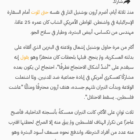
شارك
منذ ثلاثة أيام، أضرم آرون بوشنيل النار في نفسه
حتى الموت
أمام السفارة
الإسرائيلية في واشنطن. المواطن الأمريكي الشاب كان عمره 25 عامًا،
مهندس من تكساس، أبيض البشرة، وطيار في سلاح الجو.
أكثر من مرة حاول بوشنيل إشعال ولاعته في البنزين الذي ألقاه على
بدلته العسكرية، ولم ينجح. قبلها بلحظات كان متحفزًا وهو
يقول
إنه
سيقدم على "أشدِّ أشكال الاحتجاج تطرفًا"، احتجاج لن يكون بعده
مشاركًا كعسكري أمريكي في إبادة جماعية ضد المدنيين. ولما اشتعلت
الولاعة وبدأت النيران تلتهم جسده، هتف آرون محترقًا ومتألمًا "عاشت
فلسطين.. يسقط الاحتلال".
ثلاث ثوانٍ على الأكثر، كانت النيران ممسكةً بأنسجته الداخلية، فأصبح
عاجزًا عن تكرار الهتاف لفلسطين ولم يبقَ منه إلا الصراخ. لحظتها اقترب
منه عدد من أفراد الشرطة، واندفع نحوه مسعف أسود البشرة وهو