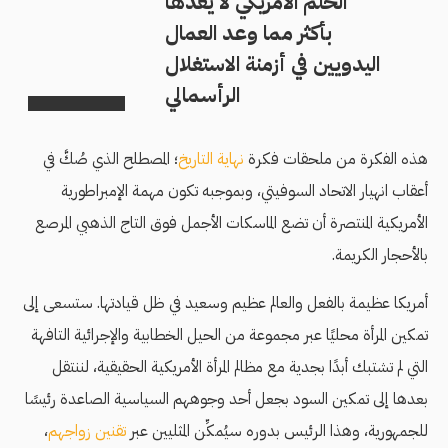
الحلم الأمريكي لا يعدها
بأكثر مما وعد العمال
اليدويين في أزمنة الاستغلال
الرأسمالي
هذه الفكرة من ملحقات فكرة
نهاية التاريخ
؛ المصطلح الذي صُكَّ في
أعقاب انهيار الاتحاد السوفيتي، وبموجبه تكون مهمة الإمبراطورية
الأمريكية المنتصرة أن تضع الماسكات الأجمل فوق التاج الذهبي المرصع
بالأحجار الكريمة.
أمريكا عظيمة بالفعل والعالم عظيم وسعيد في ظل قيادتها. ستسعى إلى
تمكين المرأة محليًا عبر مجموعة من الحيل الخطابية والإجرائية التافهة
التي لم تشتبك أبدًا بجدية مع مظالم المرأة الأمريكية الحقيقية، لننتقل
بعدها إلى تمكين السود بجعل أحد وجوههم السياسية الصاعدة رئيسًا
للجمهورية، وهذا الرئيس بدوره سيُمكِّن المثليين عبر
تقنين زواجهم
،