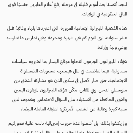
لنجد أنفسنا بعد أعوام قليلة في مرحلة رفع أعلام العابرين جنسيًا فوق
المباني الحكومية في الولايات.
هذه الذهنية الليبرالية الإتمامية المغرورة، التي اعتبرناها بلهاء وغائيّة قبل
عشر سنوات، نرى اليوم كم هي شريرة ومجرمة وهي تمارس ما تمارسه
بوعي ونية وإرادة.
هؤلاء الليبراليون المجرمون انتحلوا موقع اليسار بما اعتبروه سياسات
مساواتية، فيما تعاظمت في ظل هيمنتهم مستويات اللامساواة
الاجتماعية، حتى صار الأصل في سكنى المدن هو مشاركة الشقق بين
متوسطي الدخل. وفي المقابل، مكَّن هؤلاء الليبراليون المزيفون اليمين
والقوى المحافظة من الاستيلاء على السؤال الاجتماعي وهمومه لدى
نسبة كبيرة وغالبة من الشعب الأمريكي؛ الطبقة العاملة البيضاء.
ولم يكتفوا بذلك، بل أشعلوا عدة حروب إمبريالية باسم عالمية تصوراتهم
الليبرالية التي لم يجعلوها، ولو للحظة، محل سؤال أو تشكيك، بينما