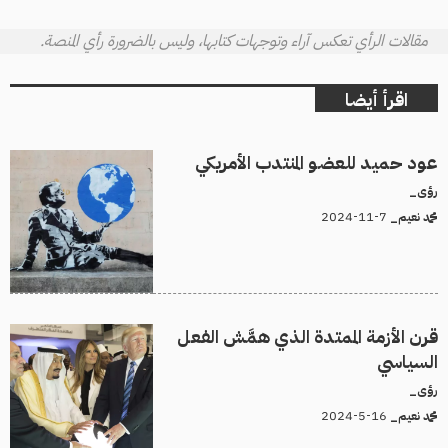
مقالات الرأي تعكس آراء وتوجهات كتابها، وليس بالضرورة رأي المنصة.
اقرأ أيضا
عود حميد للعضو المنتدب الأمريكي
رؤى_
7-11-2024
محمد نعيم_
قرن الأزمة الممتدة الذي همَّش الفعل
السياسي
رؤى_
16-5-2024
محمد نعيم_