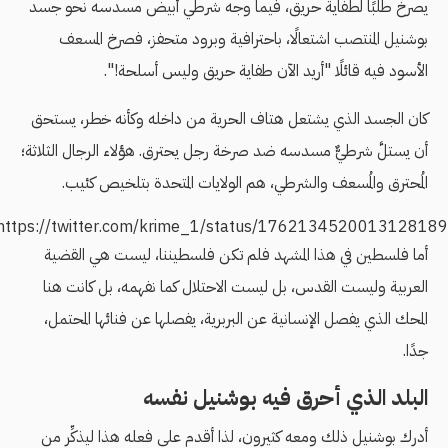
يصرخ طلبًا لطفاية حريق، فيما وجه شرطي أبيض مسدسه نحو جسد
بوشنيل المنتصب اشتعالًا، باحترافية وبرود متحفز، فصرخ المسعف
الأسود فيه قائلًا "أريد الآن طفاية حريق وليس أسلحة!".
كان الجسد الذي يشتعل هتاف الحرية من داخله وكأنه خطر، يستحق
أن يستلَّ شرطيٌّ مسدسه ضد صرخة رجل يحترق. هؤلاء الرجال الثلاثة؛
المُحترق والمُسعف والشرطي، هم الولايات المتحدة بتلخيص كئيب.
https://twitter.com/krime_1/status/1762134520013128189
أما فلسطين في هذا المشهد فلم تكن فلسطيننا، ليست هي القضية
العربية وليست القدس، بل ليست الاحتلال كما نفهمه، بل كانت هنا
المحك الذي يفصل الإنسانية عن البربرية، يفصلها عن فنائها المحتمل،
جدًا.
البلد الذي أحرق فيه بوشنيل نفسه
أدرك بوشنيل ذلك ومعه كثيرون، لذا أقدم على فعله هذا ليذكِّر من