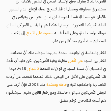
فأمريكا بلد لا يعترف بحق الإنسان العامل في الشعور بالأمان، بل
يستثمر في مخاوفه ويجعلها دافعًا لتسريع عجلة الإنتاج. عدم الشعور
بالأمان هو سمة المنافسة الشرسة التي تخلق مفترسين وفرائس في
الغابة الأمريكية الفخورة بشراستها. هكذا يفهم الرئيس الأمريكي السابق
دونالد ترامب العالم، وعلى المبدأ نفسه
سيعود على الأرجح
إلى المكتب
البيضاوى مرة أخرى بعد أقل من عام.
الفقر والتعاسة في الولايات المتحدة بشرتهما سوداء، ذلك أنَّ معدلات
الفقر بين السود
هي الأعلى
مقارنة ببقية الأمريكيين. لكن علينا أن نأخذ
في الحسبان أنَّ نسبة السود في الولايات المتحدة
لا تتجاوز
15%، فيما
ثلثا الأمريكيين على الأقل من البيض. لذلك فعندما نتحدث عن أزمات
اقتصادية واجتماعية كلية و
خانقة وممتدة
منذ 2008، فإنَّ أثرها على
البيض الأمريكيين سيكون حاسمًا. ومع إفقار الملايين منهم، سيشكّلون
هم أغلبية الكادحين كرقم مطلق.