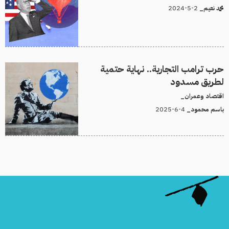
2-5-2024
محمد نعيم_
حرب ترامب التجارية.. نهاية حتمية
لطريق مسدود
اقتصاد وعمران_
4-6-2025
باسم محمود_