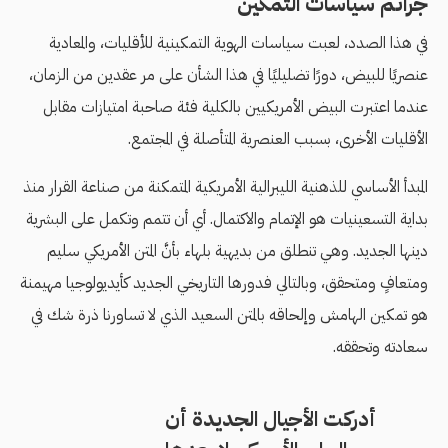
جرائم سياسات التمكين
في هذا الصدد، لعبت سياسات الهوية التمكينية للأقليات، والمعادية
عنصريًا للبيض، دورًا تضليليًا في هذا الشأن على مر عقدين من الزمان،
عندما اعتبرت البيض الأمريكيين بالكلية فئة صاحبة امتيازات مقابل
الأقليات الأخرى، بسبب العنصرية المتأصلة في المجتمع.
المبدأ الأساسي للذهنية الليبرالية الأمريكية المتمكنة من صناعة القرار منذ
بداية التسعينيات هو الإتمام والاكتمال. أي أن تتمم وتكمل على البشرية
دينها الجديد. وهي تنطلق من بديهية بلهاء بأنَّ المتن الأمريكي سليم
ومتعافٍ ومتحقق، وبالتالي فدورها التاريخي الجديد كأيديولوجيا مهيمنة
هو تمكين الهامش وإلحاقه بالمتن السعيد الذي لا تساورنا ذرة شك في
سعادته وتحققه.
أدركت الأجيال الجديدة أن