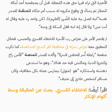
الأخيرة التي تراه فيها حتى هذه اللحظة، قبل أن يصطحبه أحد أبنائه
للمطار ثم يشكّ في وقوع مكروه له بسبب أمر حكاه
للمنصّة
المصدر
نفسه"ابنه اتصل بيه عليه الضُهر (الظهيرة)، لكن واحد رد عليه وقال له
أنت مين؟ ولما قال إنه ابنه قفل السكة في وشه".
لم يقتصر الأمر على تعرّض رب الأسرة للاختفاء القسري والحبس، فخلال
التحقيق معه
تعرّض منزله في محافظة كفر الشيخ للمداهمة
، كما ذكرت
صفحة "رابطة أُسر المختفين قسريًا" وأكده المصدر
للمنصة
"اﻷمن راح
وكسّروا الدنيا، وماكنش فيه حد هناك"، وهو ما استدعى
دهشته واستنكاره "هو (متولي) بيمارس عمله بكل شفافية، وكان
مسافر كشخص عادي إلى جنيف".
اقرأ أيضًا:
الاختفاء القسري.. بحث عن الحقيقة وسط
أكوام الإنكار