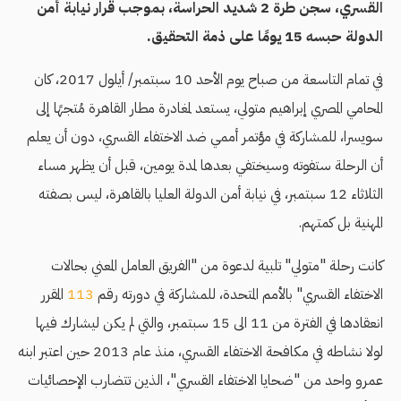
القسري، سجن طرة 2 شديد الحراسة، بموجب قرار نيابة أمن
الدولة حبسه 15 يومًا على ذمة التحقيق.
في تمام التاسعة من صباح يوم الأحد 10 سبتمبر/ أيلول 2017، كان
المحامي المصري إبراهيم متولي، يستعد لمغادرة مطار القاهرة مُتجهًا إلى
سويسرا، للمشاركة في مؤتمر أممي ضد الاختفاء القسري، دون أن يعلم
أن الرحلة ستفوته وسيختفي بعدها لمدة يومين، قبل أن يظهر مساء
الثلاثاء 12 سبتمبر، في نيابة أمن الدولة العليا بالقاهرة، ليس بصفته
المهنية بل كمتهم.
كانت رحلة "متولي" تلبية لدعوة من "الفريق العامل المعني بحالات
الاختفاء القسري" بالأمم المتحدة، للمشاركة في دورته رقم
113
المقرر
انعقادها في الفترة من 11 الى 15 سبتمبر، والتي لم يكن ليشارك فيها
لولا نشاطه في مكافحة الاختفاء القسري، منذ عام 2013 حين اعتبر ابنه
عمرو واحد من "ضحايا الاختفاء القسري"، الذين تتضارب الإحصائيات