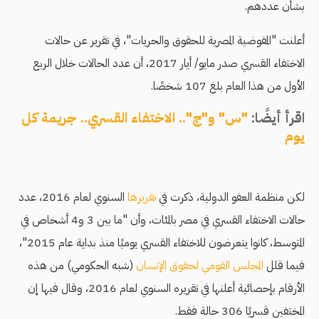
بشأن عددهم.
أعلنت "المفوضية المصرية للحقوق والحريات"، في تقرير عن حالات
الاختفاء القسري صدر مايو/ أيار 2017، أن عدد الحالات خلال الربع
الأول من هذا العام بلغ 107 شخصًا.
اقرأ أيضًا:
"س" و"ج".. الاختفاء القسري.. جريمة كل
يوم
لكن منظمة العفو الدولية، ذكرت في
تقريرها
السنوي لعام 2016، عدد
حالات الاختفاء القسري في مصر بالمئات، وأن "ما بين 3 و4 أشخاص في
المتوسط، كانوا يتعرضون للاختفاء القسري يوميًا منذ بداية عام 2015"،
فيما قلل
المجلس القومي لحقوق الإنسان
(شبه الحكومي) من هذه
الأرقام بإحصائية أعلنها في تقريره السنوي لعام 2016، وقال فيها إن
المختفين قسريًا 306 حالة فقط.