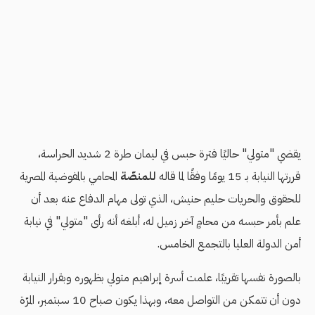
يقضي "متولي" حاليًا فترة حبس في ليمان طرة 2 شديد الحراسة،
قررتها النيابة بـ 15 يومًا وفقًا لما قاله
للمنصّة
المحامي بالمفوضية المصرية
للحقوق والحريات حليم حنيش، الذي تولى مهام الدفاع عنه بعد أن
علم بأمر حبسه من محامٍ آخر زميل له، أبلغه أنه رأى "متولي" في نيابة
أمن الدولة العليا بالتجمع الخامس.
بالصورة نفسها تقريبًا، علمت أسرة إبراهيم متولي بظهوره وبقرار النيابة
دون أن تتمكن من التواصل معه، وبهذا يكون صباح 10 سبتمبر، المرّة