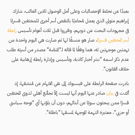
بعيدًا عن تخبّط الإحصائيات وعلى أمل الوصول للابن الغائب، شارك
إبراهيم متولي الذي يعمل مُحاميًا بالنقض أسر أخرى للمختفين قسريًا
في مجهودات البحث عن ذويهم، وقرروا قبل ثلاث أعوام تأسيس
رابطة
أسر المختفين قسريًا
، صار هو منسقًا لها ثم صارت هي اليوم واحدة من
تهمتين موجهتين له، هما وفقًا لما قاله لـ"المنصّة" مصدر من أسرته طلب
عدم ذكر اسمه "نشر أخبار كاذبة، وتأسيس وإدارة رابطة إرهابية على
خلاف القانون".
بادرت صفحة الرابطة على فيسبوك إلى نفي الاتهام عن مُنسّقها، إذ
أكدت في
بيان
صادر عنها اليوم أنها ليست إلاّ تجمُّع أهلي لذوي المختفين
قسرًا ممن يبحثون سويًا عن أبنائهم، دون أن يلوّنها أي "توجه سياسي
أو حزبي"، معتبرة التهمة الموجهة لمنسقها "باطلة".