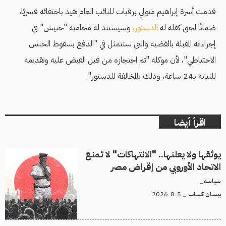
قدمت أسرة إبراهيم متولي برقيات للنائب العام تفيد باختفائه قسريًا،
ضمانًا لحق كفله له
الدستور،
وسيستند له محاميه "حنيش" في
إجراءاته المقبلة بالقضية والتي ستتمثل في "الدفع بسقوط الحبس
الاحتياطي"، لأن موكله "تم احتجازه من قبل القبض عليه وتقديمه
للنيابة بـ24 ساعة، وذلك بالمخالفة للدستور".
اقرأ أيضا
يوثقها ولا يعلنها.. "الانتهاكات" لا تمنع
الاتحاد الأوروبي من إقراض مصر
سياسة_
5-8-2026
بيسان كساب _