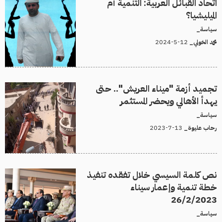
اتحاد القبائل العربية: التنمية أم
الميليشيا؟
سياسة_
12-5-2024
محمد الخولي_
تجميد أزمة "ميناء العريش".. حتى
يهدأ الأهالي ويحضر المستثمر
سياسة_
13-7-2023
رحاب عليوة_
نص كلمة السيسي خلال تفقده تنفيذ
خطة تنمية وإعمار سيناء
26/2/2023
سياسة_