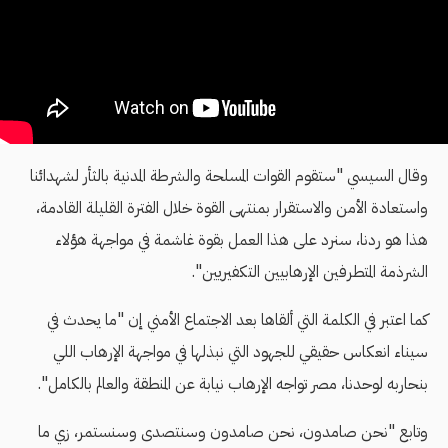
وقال السيسي "ستقوم القوات المسلحة والشرطة المدنية بالثأر لشهدائنا
واستعادة الأمن والاستقرار بمنتهى القوة خلال الفترة القليلة القادمة،
هذا هو ردنا، سنرد على هذا العمل بقوة غاشمة في مواجهة هؤلاء
الشرذمة المتطرفين الإرهابيين التكفيريين".
كما اعتبر في الكلمة التي ألقاها بعد الاجتماع الأمني إن "ما يحدث في
سيناء انعكاس حقيقي للجهود التي نبذلها في مواجهة الإرهاب اللي
بنحاربه لوحدنا، مصر تواجه الإرهاب نيابة عن المنطقة والعالم بالكامل".
وتابع "نحن صامدون، نحن صامدون وسنتصدى وسنستمر، زي ما