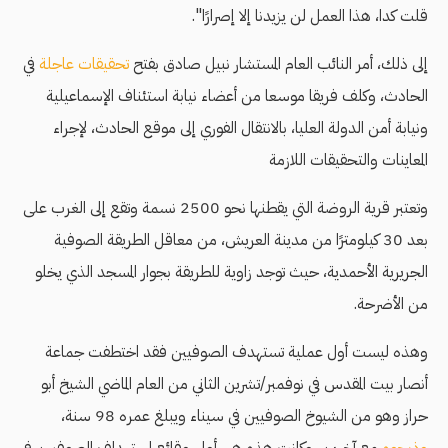
قلت كدا، هذا العمل لن يزيدنا إلا إصرارًا".
إلى ذلك، أمر النائب العام المستشار نبيل صادق بفتح
تحقيقات عاجلة
في
الحادث، وكلف فريقا موسعا من أعضاء نيابة استئناف الإسماعيلية
ونيابة أمن الدولة العليا، بالانتقال الفوري إلى موقع الحادث، لإجراء
المعاينات والتحقيقات اللازمة
وتعتبر قرية الروضة التي يقطنها نحو 2500 نسمة وتقع إلى الغرب على
بعد 30 كيلومترًا من مدينة العريش، من معاقل الطريقة الصوفية
الجريرية الأحمدية، حيث توجد زاوية للطريقة بجوار المسجد الذي يخلو
من الأضرحة.
وهذه ليست أول عملية تستهدف الصوفيين فقد اختطفت جماعة
أنصار بيت المقدس في نوفمبر/تشرين الثاني من العام الماضي الشيخ أبو
حراز وهو من الشيوخ الصوفيين في سيناء ويبلغ عمره 98 سنة،