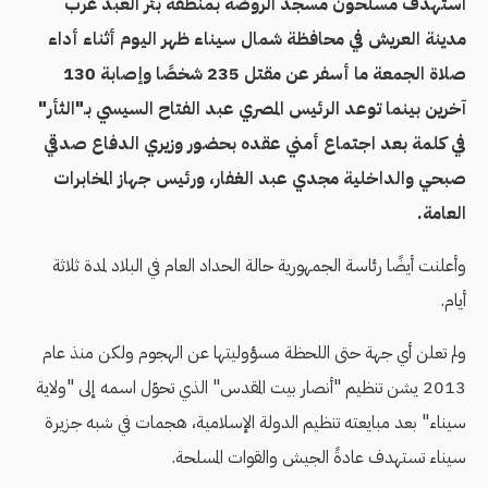
استهدف مسلحون مسجد الروضة بمنطقة بئر العبد غرب
مدينة العريش في محافظة شمال سيناء ظهر اليوم أثناء أداء
صلاة الجمعة ما أسفر عن مقتل 235 شخصًا وإصابة 130
آخرين بينما توعد الرئيس المصري عبد الفتاح السيسي بـ"الثأر"
في كلمة بعد اجتماع أمني عقده بحضور وزيري الدفاع صدقي
صبحي والداخلية مجدي عبد الغفار، ورئيس جهاز المخابرات
العامة.
وأعلنت أيضًا رئاسة الجمهورية حالة الحداد العام في البلاد لمدة ثلاثة
أيام.
ولم تعلن أي جهة حتى اللحظة مسؤوليتها عن الهجوم ولكن منذ عام
2013 يشن تنظيم "أنصار بيت المقدس" الذي تحوّل اسمه إلى "ولاية
سيناء" بعد مبايعته تنظيم الدولة الإسلامية، هجمات في شبه جزيرة
سيناء تستهدف عادةً الجيش والقوات المسلحة.