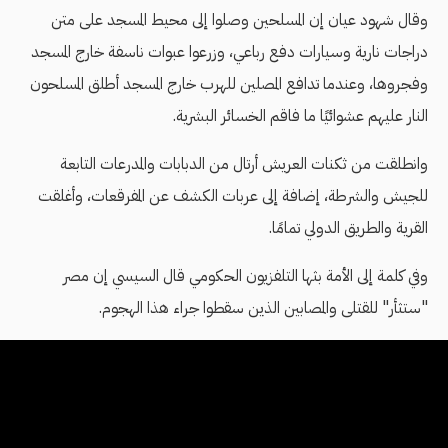
وقال شهود عيان إن المسلحين وصلوا إلى محيط المسجد على متن
دراجات نارية وسيارات دفع رباعي، وزرعوا عبوات ناسفة خارج المسجد
وفجروها، وعندما تدافع المصلين للهرب خارج المسجد أطلق المسلحون
النار عليهم عشوائيًا ما فاقم الخسائر البشرية.
وانطلقت من ثكنات العريش أرتال من الدبابات والمدرعات التابعة
للجيش والشرطة، إضافة إلى عربات الكشف عن المفرقعات، وأغلقت
القرية والطريق الدولي تمامًا.
وفي كلمة إلى الأمة بثها التلفزيون الحكومي قال السيسي إن مصر
"ستثأر" للقتلى والمصابين الذين سقطوا جراء هذا الهجوم.