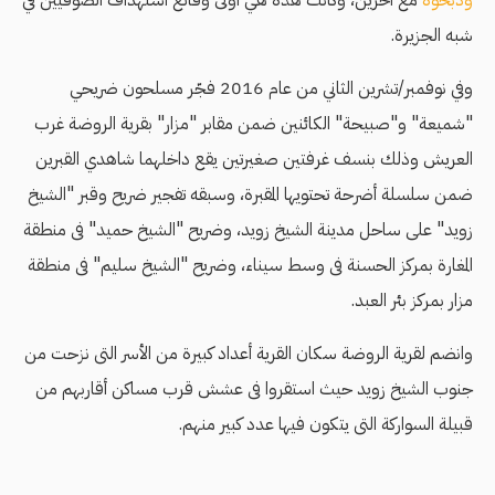
وذبحوه
مع آخرين، وكانت هذه هي أولى وقائع استهداف الصوفيين في
شبه الجزيرة.
وفي نوفمبر/تشرين الثاني من عام 2016 فجّر مسلحون ضريحي
"شميعة" و"صبيحة" الكائنين ضمن مقابر "مزار" بقرية الروضة غرب
العريش وذلك بنسف غرفتين صغيرتين يقع داخلهما شاهدي القبرين
ضمن سلسلة أضرحة تحتويها المقبرة، وسبقه تفجير ضريح وقبر "الشيخ
زويد" على ساحل مدينة الشيخ زويد، وضريح "الشيخ حميد" فى منطقة
المغارة بمركز الحسنة فى وسط سيناء، وضريح "الشيخ سليم" فى منطقة
مزار بمركز بئر العبد.
وانضم لقرية الروضة سكان القرية أعداد كبيرة من الأسر التى نزحت من
جنوب الشيخ زويد حيث استقروا فى عشش قرب مساكن أقاربهم من
قبيلة السواركة التى يتكون فيها عدد كبير منهم.