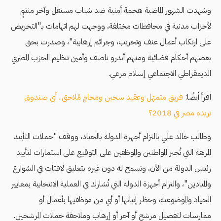
وشهدت الشهور الماضية هجمة أمنية ضد شباب مستقل وآخر منتمٍٍ
ﻷحزاب مدنية في محافظات مختلفة، ووجهت لهم اتهامات بـ"التحريض
على ارتكاب أعمال عنف وتخريب، وجرائم إرهابية"، وصدرت بحق
بعضهم أحكام قضائية ومنهم أندرو ناصف وأمين تنظيم الحزب المصري
الديمقراطي الاجتماعي إسلام مرعي.
اقرأ أيضًا:
فريق متمهّل وعقيد سجين ومحامٍ مُلاحق.. أي صندوق
تريده مصر في 2018؟
وطالب خالد علي بالتزام أجهزة الدولة بالحياد، ووقف "حملات التأييد
المزيفة التي تُجبر المواطنين والموظفين على التوقيع على استمارات لتأييد
رئيس الدولة من الآن، وتسمح له دون غيره بتعليق لافتات في الشوارع
والميادين"، والتزام أجهزة الدولة التي تُشارك في العملية الانتخابية بمعايير
الحياد والموضوعية، وحظر إتيانها أو أي من موظفيها بأعمال أو
ممارسات لتفضيل مرشح أو آخر أو إرهاب وملاحقة حملات المرشحين.