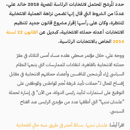
حدد المُرشح المحتمل لانتخابات الرئاسة المصرية 2018 خالد علي،
عددًا من الشروط التي قال إنها تضمن نزاهة العملية الانتخابية
المنتظرة، وكان على رأسها إقرار مشروع قانون جديد لتنظيم
الانتخابات أعدته حملته الانتخابية، كبديل عن
القانون 22 لسنة
2014
الخاص بالانتخابات الرئاسية.
ووجه علي، خلال مؤتمر صحفي عقده مساء أمس الثلاثاء في مقرّ
حملته الانتخابية بالقاهرة، انتقادات للممارسات التي يتبعها النظام
السياسي إزاء المُرشحين المنافسين وأعضاء حملاتهم الانتخابية في مقابل
إفساح المجال لـ"حملات تأييد مُزيفة تُجبر المواطنين والموظفين على
التوقيع على استمارات لتأييد رئيس الدولة، من الآن" في إشارة لحملة
"علشان تبنيها" التي أطلقها عدد من مؤيدي الرئيس عبد الفتاح
السيسي.
اقرأ أيضًا:
علشان تبنيها.. بساطُ أحمر في طريق شبه خالٍ للاتحادية