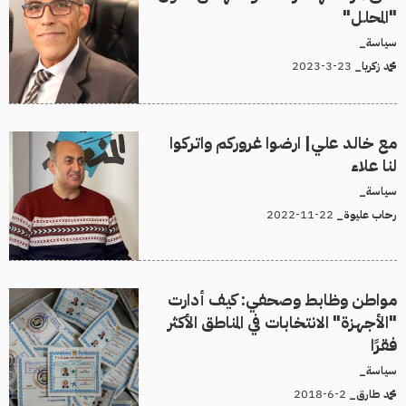
"المحلل"
سياسة_
23-3-2023
محمد زكريا_
مع خالد علي| ارضوا غروركم واتركوا
لنا علاء
سياسة_
22-11-2022
رحاب عليوة_
مواطن وظابط وصحفي: كيف أدارت
"الأجهزة" الانتخابات في المناطق الأكثر
فقرًا
سياسة_
2-6-2018
محمد طارق_