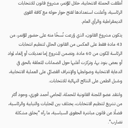
أطلقت الحملة الانتخابية، خلال المؤتمر، مشروع قانون للانتخابات
الرئاسية، وأعلنت استعدادها لفتح حوار حوله مع كافة القوى
الديمقراطية والرأي العام.
يتكون مشروع القانون، الذي وُزعت نُسخًا منه على حضور المؤتمر، من
43 مادة فقط على العكس من القانون الحالي لتنظيم انتخابات
الرئاسة المكون من 60 مادة. وتضمن المشروع إما تعديلات أو إلغاء لمواد
أو بعض بنود بها، وتركزت أغلبها حول الضمانات المتعلقة بالحق في
الدعاية الانتخابية وضوابطها والإشراف القضائي على العملية الانتخابية،
وسُبل الطعن على النتائج النهائية للانتخابات.
وانتقد عضو اللجنة القانونية للحملة، المحامي أحمد فوزي، وجود أكثر
من تشريع لتنظيم الانتخابات، يختلف بين المحليات والنيابية والرئاسية،
فضلًا عن قانون مباشرة الحقوق السياسية، ما رآه "يخلق مشكلة
تضارب".