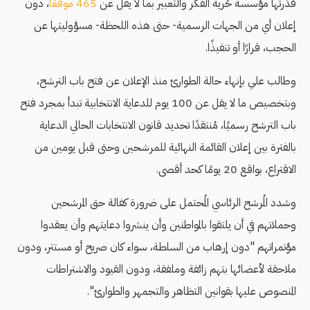
قدّرتها مؤسسة حُرية الفكر والتعبير بما لا يقل عن
465 موقعًا
، دون
إعلان أي من الجهات الرسمية- حتى هذه اللحظة- مسؤوليتها عن
الحجب، قرارًا أو تنفيذًا.
وطالب علي بإنهاء حالة الطوارئ منذ الإعلان عن فتح باب الترشح،
وبتخصيص ما لا يقل عن 100 يوم للدعاية الانتخابية تبدأ بمجرد فتح
باب الترشح رسميًا، مُنتقدًا تحديد قانون الانتخابات الحالي الدعاية
بالفترة بين إعلان القائمة النهائية للمرشحين وحتى قبل يومين من
الاقتراع، بواقع 20 يومًا كحد أقصى.
وشدد المُرشح الرئاسي المُحتمل على ضرورة كفالة حق المرشحين
وحملاتهم في أن يلتقوا بالمواطنين وأن ينشروا دعايتهم وأن يعقدوا
مؤتمراتهم "دون إرهاب من السلطة، سواء كان صريح أو مستتر، ودون
ملاحقة لأعضائها بتهم زائفة وملفقة، ودون القيود والاشتراطات
المنصوص عليها بقوانين التظاهر والتجمهر والطوارئ".