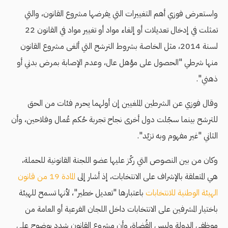
واستعرض فوزي أهم التغييرات التي يفرضها مشروع القانون، والتي
تمثلت في إدخال تعديلات أو إلغاء مواد أو تغيير مواد في القانون 22
لسنة 2014، مثل الخاصة بشروط الترشح التي ألغى مشروع القانون
منها شرطي "الحصول على مؤهل عال، وعدم الإصابة بمرض بدني أو
ذهني".
وقال فوزي عن الشرطين الملغيين إن أولهما يحرم فئات من الحق
للترشح بينما سجّلت دول أخرى نجاح تجربة حُكم عُمال وفلاحين، وأن
الثاني "غير مفهوم وبه تزيّد".
وكان من بين النصوص التي ركّز عليها عضو اللجنة القانونية للحملة،
هي المتعلقة بالإشراف على الانتخابات، إذ أشار إلى
المادة 19 من قانون
الهيئة الوطنية للانتخابات
باعتبارها "تعديل خطير"، ﻷنها تسمح للهيئة
باختيار المشرفين على الانتخابات داخل اللجان الفرعية أو العامة من
موظفي الدولة وليس القُضاة، وأن مشروع القانون شدد بوضوح على