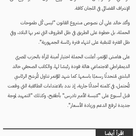
الإشراف القضائي في اللجان كافة.
وأكد خالد علي أن نصوص مشروع القانون "ليس كُل طموحات
الحملة، بل خطوة على الطريق في ظل الظروف التي تمر بها البلاد، وفي
ظل الفترة المتبقية على انتهاء فترة رئاسة الجمهورية".
على هامش المؤتمر، أعلنت الحملة اختيار أمينة المرأة بالحزب المصري
الديمقراطي الاجتماعي هالة فودة رئيسًا لها، والكاتب الصحفي خالد
البلشي مُتحدثًا رسميًا باسمها. كما شهد المؤتمر تناول المُرشح الرئاسي
المُحتمل، في كلمته أحداثًا جارية، إذ ندد بالاعتداءات الطائفية التي وقعت
قبل أسبوع على "كنيسة الأمير تادرس" بأطفيح، وكذلك "التمهيد لموجة
جديدة لرفع الدعم وزيادة الأسعار".
اقرأ أيضا