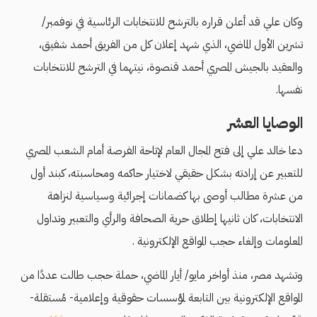
وكان علي قد أعلن قراره بالترشح للانتخابات الرئاسية في نوفمبر/
تشرين الأول الماضي، الذي شهد إعلان كل من الفريق أحمد شفيق،
والعقيد بالجيش المصري أحمد قنصوة، نيتهما في الترشح للانتخابات
نفسها.
الوصايا العشر
دعا خالد علي إلى فتح المجال العام لإتاحة الفرصة أمام الشعب المصري
للتعبير عن إرادته بشكل حقيقي لاختيار حاكمه ومحاسبته، كبند أول
من عشرة مطالب أوصى بها كضمانات إجرائية وسياسية لنزاهة
الانتخابات، كان ثانيها إطلاق حرية الصحافة والرأي والتعبير وتداول
المعلومات وإلغاء حجب المواقع الإلكترونية .
وتشهد مصر، منذ أواخر مايو/ أيار الماضي، حملة حجب طالت عددًا من
المواقع الإلكترونية بين التابعة لمؤسسات حقوقية وإعلامية- مُستقلة-