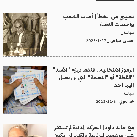
نصيبي من الخطأ| أصاب الشعب
وأخطأت النخبة
سياسة_
27-1-2025
حمدين صباحي _
الرموز الانتخابية.. عندما يهزم "الأسد"
"القطة" أو "النجمة" التي لن يصل
إليها أحد
سياسة_
6-11-2023
محمد الخولي_
مع خالد داود| الحركة المدنية لم تستقر
على مرشحها للرئاسة ولكنها لن تكون