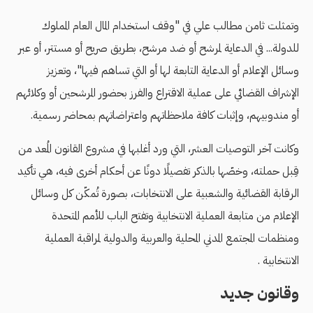
وتمثلت ثامن مطالب علي في "وقف استخدام المال العام المملوك
للدولة... في الدعاية لمرشح أو ضد مرشح، بطريق صريح أو مستتر، أو عبر
وسائل الإعلام أو الدعاية التابعة لها أو التي تساهم فيها"، وتعزيز
الإشراف القضائي على عملية الاقتراع والفرز بحضور المرشحين أو وكلائهم
أو مندوبيهم، وإثبات كافة ملاحظاتهم واعتراضاتهم بمحاضر رسمية.
وكانت آخر التوصيات العشر، التي ورد أغلبها في مشروع القانون المُعد من
قِبل حملته، وخصّها بالذكر تفصيلًا دونًا عن أحكام أخرى فيه، هي تأكيد
الرقابة القضائية والشعبية على الانتخابات، بصورة تُمكّن كل وسائل
الإعلام من متابعة العملية الانتخابية وتفتح الباب للأمم المتحدة
ومنظمات المجتمع المدني المحلية والعربية والدولية لمراقبة العملية
الانتخابية .
وقانون جديد