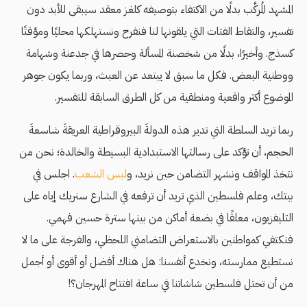
المشهد المُركَّب بدلًا من الاكتفاء بتوصيفه كلغز معقد سيبقى للأبد دون
تفسير، والتقاط الفتات التي يلقونها لنا فنفرح ونستهلكها محليًا ومؤقتًا
كسذج. وأخيرًا، بدلًا من شخصنة المسألة وحصرها في جدعنة وشهامة
ووطنية البعض. فكل ما سبق لا يبتعد عن العبث، وربما يكون جوهر
الموضوع أكثر واقعية ومنطقية من كل الطرق السابقة للتفسير.
ربما تريد السلطة التي تدير هذه الدولةَ البيروقراطية العريقةَ شاسعةَ
الحجم، أن تؤكد على رسالتها الاستبدادية البسيطة والخالدة؛ نحن من
نتخذ المواقف ونشهر التضامن حين نريد، و
ليس الشعب
. اجلس في
بيتك، وعلم فلسطين الذي تريد أن ترفعه في الشارع سنريك إياه على
التليفزيون، معلقًا في بضعة أماكن من بينها سترة حسين فهمي.
فنكتفي كمواطنين بالاستعراض التضامني اللحظي، والفرجة على ما لا
نستطيع ممارسته، ونخدع أنفسنا: هل هناك أفضل أو أقوى أو أجمل
من أن تحتل فلسطين شاشاتنا في ساعة افتتاح المهرجان؟!