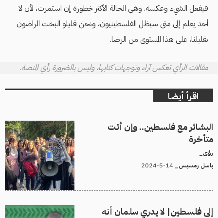
فيفعل الشيء وعكسه. وهي الحالة الأكثر خطورة إن استمرت، لأن لا
أحد يعلم إلى متى سيظل الفلسطينيون، ونحن قليلو البخت الراضون
بقليلنا، على هذا المستوى من الرضا.
مقالات الرأي تعكس آراء وتوجهات كتابها، وليس بالضرورة رأي المنصة.
اقرأ أيضا
البشائر مع فلسطين.. وإن أتت
متأخرة
رؤى_
14-5-2024
باسل رمسيس_
إلى فلسطين| لا يدري سلمان أنه