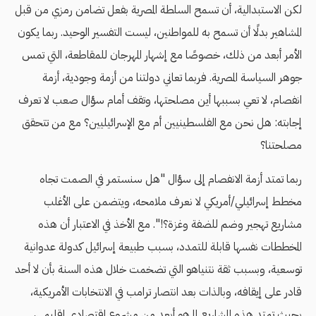
لكن الاستبدالية، أن تسمح السلطة المصرية بفعل تضامن رمزي من قبل
المشاهير بدلًا أن تسمح به للمواطنين، ليست التفسير الوحيد. ربما يكون
الأمر أبعد من ذلك، خصوصًا مع إشهار المهرجان للمقاطعة، التي تمس
جوهر السياسة المصرية. فربما تعاني دولتنا من أزمة وجودية، أزمة
انفصام، لا تعي بسببها أين مصلحتها، وتقف أمام سؤال صعب لا تعرف
إجابته: هل نحن مع الفلسطينيين أم مع الإسرائيليين؟ مع من تتحقق
مصلحتنا؟
ربما تمتد أزمة الانفصام إلى سؤال "هل سنستمر في الصمت تجاه
مخطط إسرائيلي/أمريكي لا نعرف ملامحه، ويتضمن على الأغلب
مشاريع تهجير وضم للضفة وغزة؟!". مع الأخذ في الاعتبار أن هذه
المخططات نفسها قابلة للتمدد، بسبب طبيعة إسرائيل كدولة عدوانية
توسعية، وبسبب ثقة نتنياهو التي تضخمت خلال هذه السنة بأن لا أحد
قادر على إيقافه، وبالذات بعد انتصار ترامب في الانتخابات الأمريكية،
بحيث تمتد هذه المشاريع لما هو أبعد من مشروع اقتصادي إقليمي،