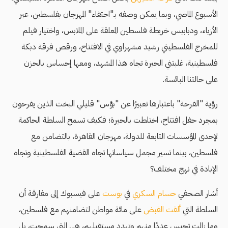
الأسبوع الماضي، وبما يمكن وصفه بـ"احتفاء" المهرجان بفلسطين، عبر
الأزياء، ودبابيس خريطة فلسطين المعلقة على الملابس، واختيار فيلم
للمخرج الفلسطيني رشيد مشهراوي في الافتتاح، ورقص فرقة دبكة
فلسطينية، غلبتني الحيرة تجاه هذا المشهد، ومعها إحساس بالحزن
على حالتنا البائسة.
رؤية "الفرحة" باعتبارها تعبيرًا عن "بؤس" قليلي البخت الذين يفرحون
بمجرد حفل افتتاح، اختلطت بالحيرة؛ فكيف تسمح السلطة الحاكمة
لإحدى المؤسسات التابعة للدولة، مهرجان القاهرة، بالتضامن مع
فلسطين، بينما تسير مجمل سياساتها تجاه القضية الفلسطينية وتجاه
الإبادة في نهج مختلف؟
أشار الصحفي
حسام السكري
في
بوست
على فيسبوك إلى مفارقة أن
السلطة التي
ألقت القبض
على مائة مواطن لتضامنهم مع فلسطين،
وما زالت تحبس عددًا منهم وتهدد مستقبلهم، هي التي سمحت، بل