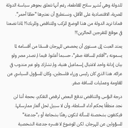
للدولة وهي تُشهر سلاح المقاطعة، رغم أنها تتعلق بجوهر سياسة الدولة
المصرية، الاقتصادية على الأقل، ونستطيع أن نعتبرها "خطًا أحمر".
فماذا تريد الدولة من هذا الوضع المركب والمتناقض والمربك؟! لماذا تضعنا
في موقع المتفرجين الحائرين؟!
يمتد العبث إلى مستوى أن يخصص المهرجان قسمًا من أقسامه لما
يسمونه بـ"أفلام المسافة صفر"، حسبما أعلنوا. فيما لم تصدر مصر ولو
بيان إدانة واحد لاغتيال إسماعيل هنية، ولم تشارك ولو عبر مندوب في
عزائه. هذا الذي كان رئيس وزراء فلسطين، وكان المسؤول السياسي عن
المقاومة وعمليات المسافة صفر.
درجة البؤس والتناقض تدفع البعض لرفض التفكير، بحجة أننا لن
نجد منطقًا يحكم أداء السلطة، وأن لا سبيل لحل ألغاز ممارساتها.
فيكتفون بشخصنة المسألة لتكون رهنًا بشجاعة أو بـ"جدعنة"
المسؤولين عن المهرجان. لكن الموضوع لا تفسره جدعنة الشخصية