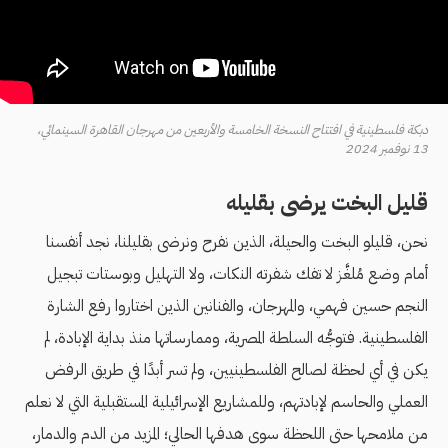
دبكة فلسطينية في افتتاح النسخة الخامسة والأربعين من مهرجان القاهرة السينمائي،
13 نوفمبر 2024
قليل البخت يرضى بقليله
نحن، قليلو البخت والحيلة، الذين نفرح ونرضى بقليلنا، نجد أنفسنا
أمام وضع مُلغَّز لا تفك شفرته النكات، ولا التهليل وبوستات تبجيل
النجم حسين فهمي، والمهرجان، والفنانين الذين اختاروا رفع الشارة
الفلسطينية. فتوجُّه السلطة المصرية، وممارساتها منذ بداية الإبادة، لم
يكن في أي لحظة لصالح الفلسطينيين، ولم تسر أبدًا في طريق الرفض
العملي والحاسم لإبادتهم، وللمشاريع الإسرائيلية المستقبلية التي لا نعلم
من ملامحها حتى اللحظة سوى هدفها الحالي؛ المزيد من الدم والدمار،