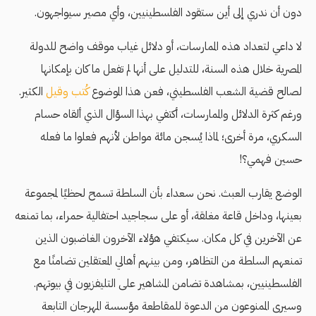
دون أن ندري إلى أين ستقود الفلسطينيين، وأي مصير سيواجهون.
لا داعي لتعداد هذه الممارسات، أو دلائل غياب موقف واضح للدولة
المصرية خلال هذه السنة، للتدليل على أنها لم تفعل ما كان بإمكانها
لصالح قضية الشعب الفلسطيني، فعن هذا الموضوع
كُتب وقيل
الكثير.
ورغم كثرة الدلائل والممارسات، أكتفي بهذا السؤال الذي ألقاه حسام
السكري، مرة أخرى؛ لماذا يُسجن مائة مواطن لأنهم فعلوا ما فعله
حسين فهمي؟!
الوضع يقارب العبث. نحن سعداء بأن السلطة تسمح لحظيًا لمجموعة
بعينها، وداخل قاعة مغلقة، أو على سجاجيد احتفالية حمراء، بما تمنعه
عن الآخرين في كل مكان. سيكتفي هؤلاء الآخرون الغاضبون الذين
تمنعهم السلطة من التظاهر، ومن بينهم أهالي المعتقلين تضامنًا مع
الفلسطينيين، بمشاهدة تضامن المشاهير على التليفزيون في بيوتهم.
وسيرى الممنوعون من الدعوة للمقاطعة مؤسسة المهرجان التابعة