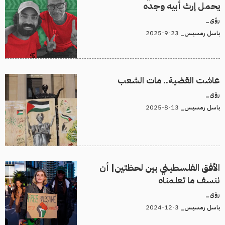
يحمل إرث أبيه وجده
رؤى_
23-9-2025
باسل رمسيس_
عاشت القضية.. مات الشعب
رؤى_
13-8-2025
باسل رمسيس_
الأفق الفلسطيني بين لحظتين| أن
ننسف ما تعلمناه
رؤى_
3-12-2024
باسل رمسيس_