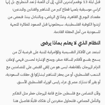
قبل ليلة 13 نوفمبر/تشرين الثاني، إلى أن اللعبة لم تعد الشطرنج. بل إنها
كراسٍ موسيقية يلعبها قطاع كبير من المشاهير والفنانين والمبدعين؛
مقعدك اليوم في القاهرة، وغدًا في الرياض، وبالتبادل بيننا. فبعض من
ارتدوا الكوفية الفلسطينية، سيخلعونها قبل الصعود للطائرة المتجهة
للسعودية من أجل الحفلة القادمة.
النظام الذي لا يعلم بماذا يرضى
لنبتعد عن الأفكار التقسيمية والمؤامراتية المبنية على فرضية أنَّ من
يسمح بقسمٍ لأفلام المسافة صفر، ويمنح الإشارة لحسين فهمي لإعلان
التزام المهرجان بالمقاطعة، ليس هو من يُلقي القبض على المتضامنين مع
الشعب الفلسطيني، أو من يحفز المشاهير ليشاركوا في حفلات السعودية،
أو يقرر ألا تشارك مصر في عزاء رئيس الوزراء الفلسطيني الأسبق.
ولأن التضامن مع فلسطين خارج قاعة المهرجان خطر مثل التفكير
والتأمل الجماعي، فلنحاول منفردين أن نفكك قليلًا تفاصيل هذا