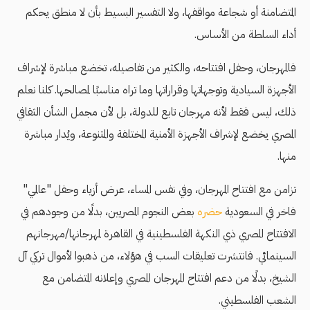
المتضامنة أو شجاعة مواقفها، ولا التفسير البسيط بأن لا منطق يحكم
أداء السلطة من الأساس.
فالمهرجان، وحفل افتتاحه، والكثير من تفاصيله، تخضع مباشرة لإشراف
الأجهزة السيادية وتوجهاتها وقراراتها وما تراه مناسبًا لمصالحها. كلنا نعلم
ذلك، ليس فقط لأنه مهرجان تابع للدولة، بل لأن مجمل الشأن الثقافي
المصري يخضع لإشراف الأجهزة الأمنية المختلفة والمتنوعة، ويُدار مباشرة
منها.
تزامن مع افتتاح المهرجان، وفي نفس المساء، عرض أزياء وحفل "عالمي"
فاخر في السعودية
حضره
بعض النجوم المصريين، بدلًا من وجودهم في
الافتتاح المصري ذي النكهة الفلسطينية في القاهرة لمهرجانها/مهرجانهم
السينمائي. فانتشرت تعليقات السب في هؤلاء، من ذهبوا لأموال تركي آل
الشيخ، بدلًا من دعم افتتاح المهرجان المصري وإعلانه المتضامن مع
الشعب الفلسطيني.