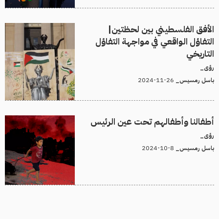
الأفق الفلسطيني بين لحظتين|
التفاؤل الواقعي في مواجهة التفاؤل
التاريخي
رؤى_
26-11-2024
باسل رمسيس_
أطفالنا وأطفالهم تحت عين الرئيس
رؤى_
8-10-2024
باسل رمسيس_