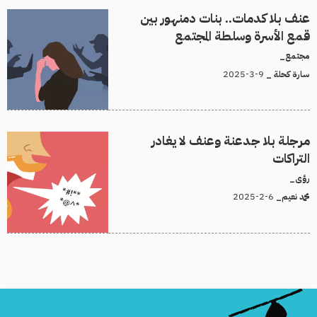
عنف بلا كدمات.. بنات دمنهور بين
قمع الأسرة وسلطة المجتمع
مجتمع_
9-3-2025
سارة كحلة _
مرجلة بلا جدعنة وعنف لا يغادر
التراكات
رؤى_
6-2-2025
محمد نعيم_