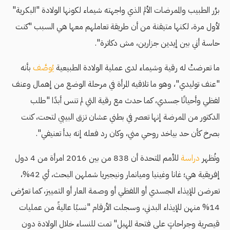
برَّر الطبيب والممرضات الألم الذي واجهته شيماء لكونها الولادة "البكرية"
لأول مرة، لكنها متيقنة من أن طريقة تعاملهم معها هي السبب "كنت
حاسة أني بين إيدين جزارين، مش دكاترة".
ما تعرضتْ له رقية وشيماء لدى عملية الولادة الطبيعية
يُوصَّف
بأنه
"عنف توليدي"، وهو ما تلاقيه المرأة في مرحلة الوضع من إهمال وعنف
لفظي وأحيانًا جسدي، كما حدث مع رقية التي لم تنس أبدًا "طلب
الدكتور من الممرضة إنها تعصر في بطني عشان تزق البيبي لتحت، كنت
بصرخ كأن حد بياخد روحي مني، وكان رد فعله إنه بدأ تعنيفي".
وتُظهر
دراسة
للأمم المتحدة أن 838 من بين 2016 امرأة من 4 دول
إفريقية هي؛ غانا وغينيا وميانمار ونيجيريا شملهن البحث، أي 42%،
تعرضن للإيذاء الجسدي أو اللفظي أو وصمة العار أو التمييز، كما تعرَّض
14% منهن للإيذاء البدني، وسجلت الأرقام "نسبًا عاليةً من عمليات
قيصرية وجراحاتٍ على فتحة المهبل" تمت للنساء خلال الولادة دون