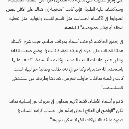
على إقرار مكتوب على تذكرته بأنه سيكون جزءًا من العملية التعليمية،
وسيكشف عليه الطلبة، فإنها كانت "متخيلة إن هناك على الأقل بعض
الضوابط في الأقسام الحساسة مثل قسم النساء والتوليد، مثل تغطية
الحالة أو توفير خصوصية" لـ
المنصة
.
في إحدى الحالات، فوجئت أسماء بموقف صادم، حيث شرح الأستاذ
عمليًا للطلاب على امرأة في غرفة الولادة كانت في وضع صعب للغاية،
وتظهر عليها علامات التعب الشديد، وكانت تتألم بشدة، "كشف عليها
باستخدم آلة حديدية، وكنا حوالي 60 طالب وطالبة حواليها، الست
كانت رافضة تمامًا. لما حاولت تعترض، هددها يطردها من المستشفى،
فاستسلمت".
لا تلوم أسماء الأطباء، فقط لأنهم يعملون في ظروف غير إنسانية تمامًا،
لكن "الواضح أن العلاج المجاني يُقدَّم على حساب كرامة النساء، في
صورة مليئة بالانتهاكات التي لا يمكن تبريرها".