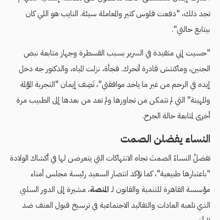
تجد ذلك، "دفعت فلوس كتير والمعاملة سيئة. النايب هو اللي كان
بيتابع حالتي".
"حسيت إني متقيدة في السرير بسبب القسطرة وجهاز متابعة نبض
الجنين، وماكنتش قادرة أتحرك. فجأة، نزلت المياه، والدكتور جه دخل
إيده في الرحم من غير ما ياخد موافقتي"، تَصِف إيمان "التجربة المؤلمة
والمهينة" التي لم تتمكن من تجاوزها ولم تعد من بعدها إلى الطبيب مرة
أخرى لمتابعة حالة الجرح.
النساء يفضلن الصمت
تفضلُ النساءُ الصمتَ تجاه الانتهاكات التي يتعرضن لها في أكشاك الولادة
"باعتبارها طبيعية"، كما تؤكد انتصار السعيد رئيسة مجلس أمناء
مؤسسة القاهرة للتنمية والقانون لـ
المنصة
، مشيرة إلى الدور السلبي
الذي تلعبه العادات والتقاليد الاجتماعية في ترسيخ قبول العنف ضد