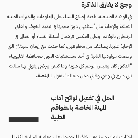
وجع لا يفارق الذاكرة
في الولادة الطبيعية، يلعبُ إطلاع النساء على المعلومات والخبرات الطبية
المتعلقة والإجابة على أسئلتهن دورًا محوريًا في تبديد الخوف والقلق
المرتبطين بالولادة، وعلى العكس فإهمال أسئلة النساء أو التعالي في
الإجابة عليها، يضاعف من مخاوفهن، كما حدث مع إيمان سيد
(*)
التي
وضعت مولودتها الثانية في أحد مستشفيات العبور بمحافظة القليوبية،
"الدكتور كان بيقيس الرحم كل شوية وما كنش بيرضى يقولي ولما سألت
تاني صرخ في وشي وقالي مش شغلك"، تقول لـ
المنصة.
الحل في تفعيل
لوائح آداب
المهنة
الخاصة بالطواقم
الطبية
اختارت إيمان مستشفى خاصًا للحصول على معاملة إنسانية لكنها لم