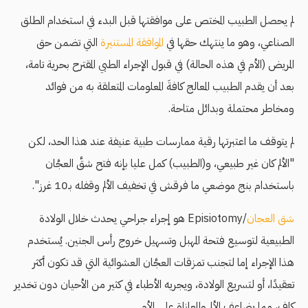
لم يحصل الطبيب المختص على موافقتها قبل البدء في استخدام الطلق
الصناعي، وهو ما ينتهك حقها في
الموافقة المستنيرة
التي تضمن حق
المريض (الأم في هذه الحالة) في قبول الإجراء الطبي المقترح بحرية تامة،
بعد أن يقدم الطبيب المعالج كافةَ المعلومات المتعلقة به من فوائد
ومخاطر محتملة وبدائل متاحة.
لم يتوقف ما اعتبرتها رقية ممارسات طبية عنيفة عند هذا الحد، لكن
"الألم كان غير طبيعي، و(الطبيب) كمل عليا بإنه فتح شقَّ العجَّان
باستخدام بنج موضعي ما فرقش في تخفيف الألم وقفله بـ10 غرز".
شق العجان
/Episiotomy هو إجراء جراحي يحدث خلال الولادة
الطبيعية لتوسيع فتحة المهبل وتسهيل خروج رأس الجنين. يُستخدم
هذا الإجراء إما لتجنب تمزقات العجَّان العشوائية التي قد تكون أكثر
تعقيدًا، أو لتسريع الولادة، ويجريه الأطباء في كثير من الأحيان دون تخدير
كافٍ، مما يضاعف الألم والمعاناة على الأم.