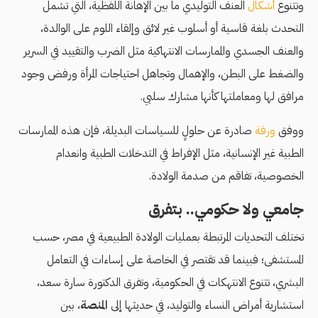
وتتنوع
أشكال
العنف التوليدي ما بين الإهانة اللفظية، التي تشمل
التحدث بلغة قاسية أو أسلوب غير لائق وإلقاء اللوم على الوالدة،
والعنف الجسدي والممارسات الانتهاكية مثل الضرب والتقييد في السرير
والضغط على البطن، والإهمال وتجاهل احتياجات المرأة ورفض وجود
مرافق لها ومعاملتها كأنها مشارك سلبي.
ووفق
ورقة
صادرة عن حلولٍ للسياسات البديلة، فإن هذه الممارسات
الطبية غير الإنسانية، مثل الإفراط في التدخلات الطبية وانعدام
الخصوصية، تفاقم من صدمة الولادة.
جامعي ولا حكومي.. بتفرق
تختلف التحديات المرتبطة بعمليات
الولادة الطبيعية
في مصر، حسب
المستشفى؛ فبينما قد تقتصر في الخاصة على إساءات في التعامل
البشري، تتنوع الانتهكات في الحكومية، وتفرق الدكتورة سارة سعد،
استشارية أمراض النساء والتوليد، في حديثها إلى
المنصة
، بين