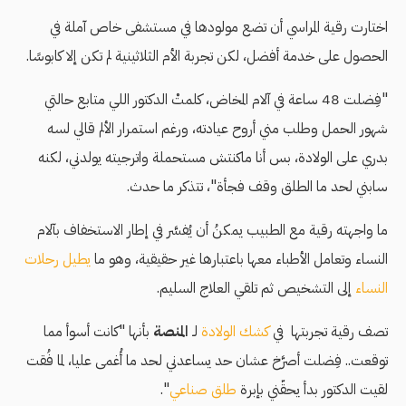
اختارت رقية المراسي أن تضع مولودها في مستشفى خاص آملة في
الحصول على خدمة أفضل، لكن تجربة الأم الثلاثينية لم تكن إلا كابوسًا.
"فِضلت 48 ساعة في آلام المخاض، كلمتْ الدكتور اللي متابع حالتي
شهور الحمل وطلب مني أروح عيادته، ورغم استمرار الألم قالي لسه
بدري على الولادة، بس أنا ماكنتش مستحملة واترجيته يولدني، لكنه
سابني لحد ما الطلق وقف فجأة"، تتذكر ما حدث.
ما واجهته رقية مع الطبيب يمكنُ أن يُفسَّر في إطار الاستخفاف بآلام
النساء وتعامل الأطباء معها باعتبارها غير حقيقية، وهو ما
يطيل رحلات
النساء
إلى التشخيص ثم تلقي العلاج السليم.
تصف رقية تجربتها في
كشك الولادة
لـ
المنصة
بأنها "كانت أسوأ مما
توقعت.. فِضلت أصرَّخ عشان حد يساعدني لحد ما أُغمى عليا، لما فُقت
لقيت الدكتور بدأ يحقّني بإبرة
طلق صناعي
".