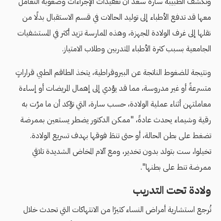
وتكشف الطبيبة سارة سعد أن تعقيدات الإجراءات وصعوبة التعامل
معها قد تدفع الأطباء إلى توليد الحالات في قسم الاستقبال بدلًا من
نقلها إلى غرف الولادة المجهزة، وهذه الممارسة تزيد أكثر في المستشفيات
الجامعية بسبب كثرة الأطباء المتدربين وطلاب الامتياز.
ونتيجة للضغوط الناتجة عن البيروقراطية، يتخذ الطاقم الطبي قراراتٍ
متسرعةً أو غير مدروسة، مما قد يؤدي إلى إهمال المريضات أو إساءة
معاملتهن أثناء عملية الولادة، حسب سارة، التي تؤكد أن ما مرَّت به
رقية وشيماء يحدث عادةً، "ممكن الدكتور يضطر يستعين بممرضة
تضغط على بطن الحالة، أو حتى تنطَ فوقها بهدف تسريع الولادة.
تخيلوا، ست بتولد بدون تخدير، ومع آلام المخاض الشديدة تلاقي
ممرضة تنط على بطنها".
ولادة تحت التدريب
تُرجع استشارية أمراض النساء كثيرًا من الانتهاكات التي تحدث خلال