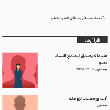
(*) اسم مستعار بناء على طلب المصدر.
اقرأ أيضا
عندما لا يصدق المجتمع النساء
مجتمع_
29-12-2024
ميار مكي_
أنت ورحمك.. لزوجك
مجتمع_