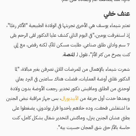
عنف خفي
تعتبر شيماء يوسف هي الأخرى تجربتها في الولادة الطبيعية "الأكثر رعبًا"،
إذ استغرقت يومين،"في اليوم التاني كشف عليا الدكتور لقى الرحم بقى
7 سم واداني طلق صناعي. طلبت مسكن للألم، لكنه رفض، مع إني
كنت بصرخ من كتر الألم"، تقول لـ
المنصة
.
شعرت شيماء بالإهمال من الممرضات اللاتي تصرفن بغير مبالاة، "لما
الدكتور نقلني أوضة العمليات، فضلت هناك ساعتين في البرد بعاني
لوحدي من الطلق ومافيش دكتور تخدير. رجعت الأوضة بدون ولادة
وبعدها خدت أول جرعة من
الأبيديورال
، بس جهاز مراقبة نبض الجنين
ما اشتغلش فخفت، وده خلاهم ياخدوا قرار يولدوني، يضغطوا على
بطني عشان الجنين ينزل، وماكنش التخدير شغال بشكل كامل، كنت
حاسة بالألم حتى شق العجان حسيت بيه".