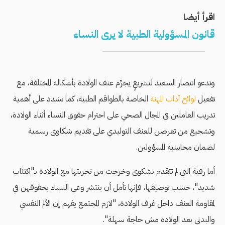
اقرأ أيضا
قانون المسؤولية الطبية لا يرى النساء
وتدعو انتصار السعيد لتشريعٍ يجرِّم عنف الولادة بأشكاله المختلفة، مع
تفعيل
لوائح آداب المهنة
الخاصة بالطواقم الطبية، كما تشدد على أهمية
تدريب العاملين في المجال الصحي على احترام حقوق النساء أثناء الولادة،
وتشجيع من تعرضن للعنف التوليدي على تقديم شكاوى رسمية
لضمان محاسبة المسؤولين.
أما رقية التي لم تتقدم بشكوى وخرجت من تجربتها مع الولادة بـ"اكتئاب
شديد"، حسب توصيفها، فإنها تأمل أن ينتشر وعي النساء بحقوقهن في
لمقاومة العنف داخل غرف الولادة، "لازم المجتمع يفهم إن الألم النفسي
والبدني بعد الولادة مش حاجة سهلة".