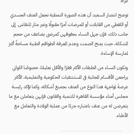
المرأة.
توضح انتصار السعيد أن هذه الصورة النمطية تجعل العنف الجسدي
أو اللفظي من القابلات أو الممرضات أمرًا مقبولًا وغير مثار للنقاش. إلى
جانب ذلك، فإن جهل النساء بحقوقهن كمرضى يضاعف من حجم
المشكلة، حيث يمنح الصمت وعدم المعرفة الطواقم الطبية مساحةً أكبرَ
لممارسة الإساءة.
وتكون النساء من الطبقات الأكثر فقرًا والأقل تعليمًا، خصوصًا اللواتي
يراجعن الأقسام المجانية في المستشفيات الحكومية والتعليمية، الأكثر
عرضةَ لمواجهة هذا النوع من العنف بجميع أشكاله، وكما تؤكد رئيسة
مجلس أمناء مؤسسة القاهرة للتنمية والقانون فإنهن يتعاملن مع ما
يتعرضن له من عنف باعتباره جزءًا من عملية الولادة والتعامل مع
الأطباء.