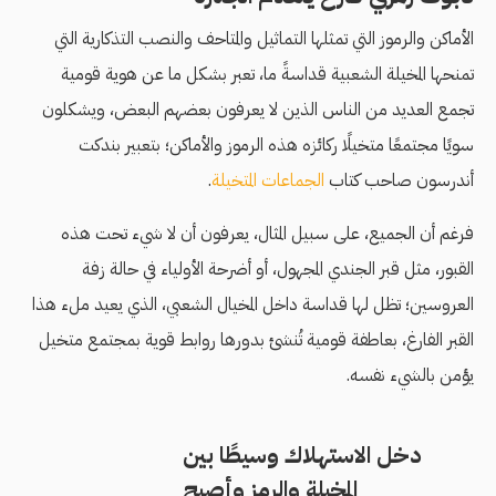
الأماكن والرموز التي تمثلها التماثيل والمتاحف والنصب التذكارية التي
تمنحها المخيلة الشعبية قداسةً ما، تعبر بشكل ما عن هوية قومية
تجمع العديد من الناس الذين لا يعرفون بعضهم البعض، ويشكلون
سويًا مجتمعًا متخيلًا ركائزه هذه الرموز والأماكن؛ بتعبير بندكت
أندرسون صاحب كتاب
الجماعات المتخيلة
.
فرغم أن الجميع، على سبيل المثال، يعرفون أن لا شيء تحت هذه
القبور، مثل قبر الجندي المجهول، أو أضرحة الأولياء في حالة زفة
العروسين؛ تظل لها قداسة داخل المخيال الشعبي، الذي يعيد ملء هذا
القبر الفارغ، بعاطفة قومية تُنشئ بدورها روابط قوية بمجتمع متخيل
يؤمن بالشيء نفسه.
دخل الاستهلاك وسيطًا بين
المخيلة والرمز وأصبح