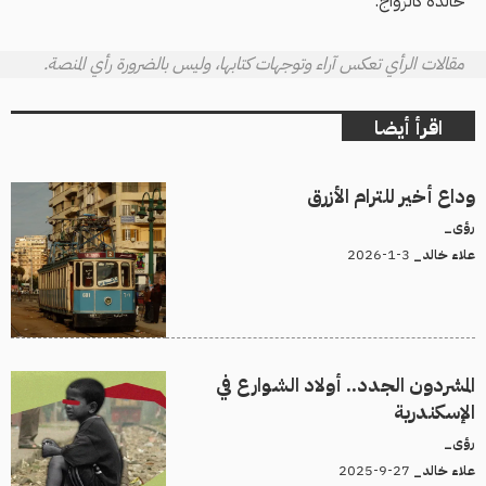
خالدة كالزواج.
مقالات الرأي تعكس آراء وتوجهات كتابها، وليس بالضرورة رأي المنصة.
اقرأ أيضا
وداع أخير للترام الأزرق
رؤى_
3-1-2026
علاء خالد_
المشردون الجدد.. أولاد الشوارع في
الإسكندرية
رؤى_
27-9-2025
علاء خالد_