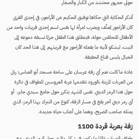
حولي جمهور محتشد من الكبار والصغار.
أتذكر الحكاية التي حكاها توفيق الحكيم عن الأراجوز، في إحدى القرى
كان الأراجوز يُعنِّف ويضرب امرأة لها نفس اسم إحدى قريبات واحد من
الأطفال المتحلقين حوله، فينطلق هذا الطفل جريًا تسبقه دموعه إلى
البيت، ليشكو لأبيه ما يفعله الأراجوز مع قريبتهم. إلى هذا الحد كان
الخيال يلبس قناع الحقيقة.
عادة ما كانت تعبر أي زفة عرسان على ساحة مسجد أبو العباس؛ رتل
من العربات المزينة بالورود تتقدمها عربة العروسين للطواف في دائرة
حول هذا الرمز الديني. نفس المشهد يتكرر حول جامع سيدي جابر، أو
أي رمز ديني آخر يقع في مسار الزفة، كنوع من التبرك بهذا الرمز، الذي
يمثله صاحب الضريح، وهما على أعتاب حياة جديدة.
زفة بعربة قردة 1100
طواف العربات غالبًا ما يكون في شكل دائري حول الرمز الديني، مع