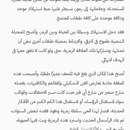
المستحدثة، وعلاماتها، إلى رموز، يسيطر عليها نمط استهلاك موحد
وذائقة موحدة على كافة طبقات المجتمع.
فقد دخل الاستهلاك وسيطًا بين المخيلة وبين الرمز، وأصبح للمخيلة
الشعبية طموح في الترقي، والارتباط بمخيلة طبقات أخرى تبغي أن
تتمثلها، وتشاركها تلك العلاقة الرمزية، حتى ولو كانت لا تتفق معها في
الهدف النهائي.
أصبح هذا المكان الذي يقع فيه المتحف مميزًا طبقيًا، وأصبحت هذه
المنطقة جاذبة لمعارض الفن التشكيلي والمطاعم والكافيهات، يفصله
شارع صغير عن شارع أبي قير حيث كانت تسير الاحتفالات، والمواكب
سواء لاستقبال الرؤساء، أو لاستقبال هذا الكم الكبير من الأفكار
الحديثة، فصار لهذا الحي سلطة رمزية ونفوذ فقده لبعض السنوات،
ثم عاد الرأسمال الحديث واسترد هذه الرمزية وبث فيها الحيوية،
وأصبح الحي مكانًا للتمثيل الطبقي.