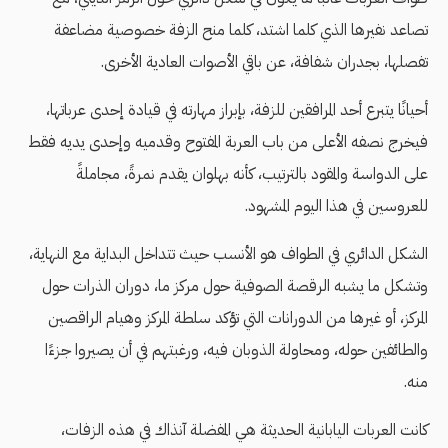
تصاعد نفيرها الذي كلما اشتد، كلما منح الزفة خصوصية مضاعفة
تفصلها، بجدران شفافة، عن باقي الأصوات العادية الأخرى.
أحيانًا يتبرع أحد المرافقين للزفة، بإبراز مهارته في قيادة إحدى عرباتها،
فيخرج نصفه الأعلى من باب العربة المفتوح وقدميه وإحدى يديه فقط
على الدواسة والمقود بالترتيب، كأنه بهلوان يقدم نمرةً، مجاملةً
للعروسين في هذا اليوم المشهود.
الشكل الدائري في الطواف هو الأنسب حيث تتداخل البداية مع النهاية،
وتشكل ما يشبه الرقصة الصوفية حول مركز ما، دوران الذرات حول
المركز، أو غيرها من الدورانات التي تؤكد سلطة المركز وهيام الراقصين
والطائفين حوله، ومحاولة الذوبان فيه، ورغبتهم في أن يصيروا جزءًا
منه.
كانت العربات اليابانية الحديثة هي المفضلة آنذاك في هذه الزفات،