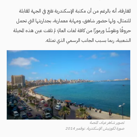
المفارقة، أنه بالرغم من أن مكتبة الإسكندرية تقع في الجهة المقابلة
للتمثال، ولها حضور شاهق، ومهابة معمارية، بجداريتها التي تحمل
حروفًا ونقوشًا ورموزًا من كافة لغات العالم؛ لم تلفت عين هذه المخيلة
الشعبية، ربما بسبب الجانب الرسمي الذي تمثله.
تصوير شاهر عياد، المنصة
صورة لكورنيش الإسكندرية. نوفمبر 2014