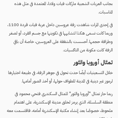
بجانب العربات الشعبية ماركات فيات ولادا، المعتمدة في مثل هذه
المناسبات.
في إحدى المرات شاهدت زفة عروسين داخل عربة فيات قردة 1100،
وربما كانت تسمى هكذا لتشابهها في تكوينها مع جسم القرد، أو لصغر
وطرافة حجمها. أحسست بالشفقة على العروسين، خاصة أن باقي
الزفة كانت مكونة من التاكسيات.
تمثال أوروبا والثور
خلال التسعينيات أيضًا حدث تحول في جوهر الزفة، في طبيعة اختيارها
لرموز غير دينية في المدينة للطواف حولها، أو أخذ الصور أمامها.
ربما حاز تمثال "أوروبا والثور" للمثال السكندري فتحي محمود في
منطقة السلسلة، الذي يرمز لخلق مدينة الإسكندرية، على اهتمام
ملحوظ، خصوصًا بعد إنشاء مكتبة الإسكندرية أمامه، فاقتسمت معه