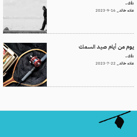
رؤى_
16-9-2023
علاء خالد_
يوم من أيام صيد السمك
رؤى_
22-7-2023
علاء خالد_