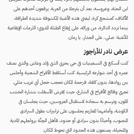
ابن الحتة، وعروسه، بعد أن يترجلا من العربة. يرفعون أحدهم على
الأكتاف، كمشجع كرة، ليغني هذه الأغنية المكشوفة شديدة الطرافة،
بينما تردد الدائرة، من ورائه، على إيقاع الطبلة المدوي؛ اللزمات الإيقاعية
للأغنية: صلي.. على الجدار.. يا رمان.
عرض نادر للأراجوز
كنت أتسكع في التسعينيات في حي بحري الذي وُلد وعاش والدي نصف
عمره في أحد شوارعه الرئيسية. كنت أستلقط الأفراح الشعبية وأجلس
بين روادها، بدون كلفة، فزحمة المكان تحجب خجل أي غريب مثلي.
تجري وقائع الأفراح في الشارع، حيث يُفرش الأسفلت بنشارة الخشب
الملون، وترسم به سجادة لاستقبال العروسين، حيث يجلسان في
الكوشة، وأمامهما المعازيم يجلسون على ترابيزات بطول السرادق
المنصوب، وأحيانًا بدون سرادق أو حدود، فأهل الحِتَّة بروابطهم المادية
والمتخيلة، يصنعون هذه الحدود التي تحوط المكان.