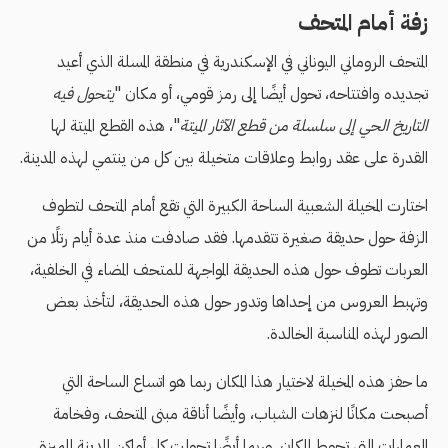
زفة أمام المتحف
المتحف الروماني اليوناني في الإسكندرية في منطقة المسلة الذي أعيد
تجديده وافتتاحه، تحول أيضًا إلى رمز قومي، أو مكان "
يتحول فيه
التاريخ الحي إلى سلسلة من قطع الآثار الميتة
"، هذه القطع الميتة لها
القدرة على عقد روابط وعلاقات متخيلة بين كل من ينتمي لهذه المدينة.
اختارت المخيلة الشعبية الساحة الكبيرة التي تقع أمام المتحف لتطوف
الزفة حول حديقة صغيرة تتقدمها. فقد صادفت منذ عدة أيام رتلًا من
العربات تطوف حول هذه الحديقة المواجهة للمتحف المضاء في الخلفية،
وتهبط العروس من إحداها وتدور حول هذه الحديقة، لتأخذ بعض
الصور لهذه المناسبة الخالدة.
ما حفز هذه المخيلة لاختيار هذا المكان ربما هو اتساع الساحة التي
أصبحت مكانًا لنزهات الشباب، وأيضًا أناقة مبنى المتحف، وفخامة
العمارات التي تحوط المكان. وربما أيضًا تحولت كل أماكن المدينة المميزة