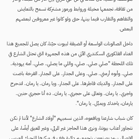
من ثقافة، تجمعها مخيلة وروابط ورموز مشتركة تسمح بالتعايش
والتفاهم والتقارب فيما بينها، حتى ولو كانوا غير معروفين لبعضهم
البعض.
داخل الصالونات الواسعة أو الضيقة لبيوت حيّنا، كان يصل للجميع هذا
الغناء الفلكوري السكندري الآتي من هذه الجمهرة التي تحتل الشارع في
تلك اللحظة "صلي صلي.. صلي، واللي ما يصلي.. صلي.. أمه يهودية..
صلي.. وأبوه أرمني.. صلي.. وعلى الجدار.. على الجدار.. الفرخة باضت
على الجدار.. والديك قاطرها.. على الجدار.. ويا رمان.. يا رمان.. اتدحرج
واجري.. يا رمان.. وتعالى على حجري.. يا رمان.. ده أنا حجري حنين..
يارمان، ياخدك ويميِّل.. يا رمان".
كان شباب شارعنا ويافعوه، الذين نسميهم "أولاد الشارع" لأننا لم نكن
نتجاوز أعتاب بيوتنا، ونرى هذا الحاجز غير المرئي، وغير المعيق أيضًا، على
الاتصال بهم؛ يصنعون بتجمعهم دائرة يقف في مركزها المتحرك العريس