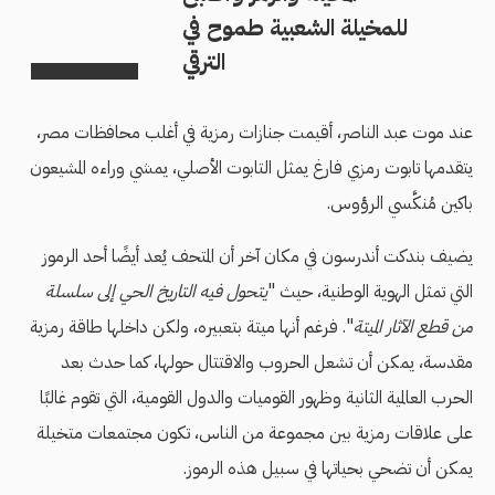
للمخيلة الشعبية طموح في
الترقي
عند موت عبد الناصر، أقيمت جنازات رمزية في أغلب محافظات مصر،
يتقدمها تابوت رمزي فارغ يمثل التابوت الأصلي، يمشي وراءه المشيعون
باكين مُنكَّسي الرؤوس.
يضيف بندكت أندرسون في مكان آخر أن المتحف يُعد أيضًا أحد الرموز
التي تمثل الهوية الوطنية، حيث "
يتحول فيه التاريخ الحي إلى سلسلة
من قطع الآثار الميتة
". فرغم أنها ميتة بتعبيره، ولكن داخلها طاقة رمزية
مقدسة، يمكن أن تشعل الحروب والاقتتال حولها، كما حدث بعد
الحرب العالمية الثانية وظهور القوميات والدول القومية، التي تقوم غالبًا
على علاقات رمزية بين مجموعة من الناس، تكون مجتمعات متخيلة
يمكن أن تضحي بحياتها في سبيل هذه الرموز.