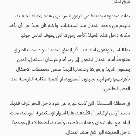
تاريخ المكان.
بدأت مجموعة جديدة من الرموز تتسرب إلى هذه المخيلة الشعبية،
بالرغم من وجود التمثال منذ الستينيات، ولكنه كان بعيدًا عن أن يأخذ
مكانه داخل هذه المخيلة، كأحد رموزها التي يطوف الناس حولها.
بدأ الناس يتوقفون أمام هذا الأثر المديني الحديث، وأصبحت الطريق
مفتوحةً أمام التمثال ليتحول إلى رمز أمام عرسان المستقبل، الذين
يضعون المدينة ورموزها وعلاماتها المهمة ضمن مخططات الاحتفال
بأفراحهم؛ رغم أنهم يجهلون أسطورته، أو أهمية مكانته التاريخية منذ
العصر البطلمي.
في منطقة السلسلة، التي كانت عبارة عن نتوء داخل البحر عُرف قديمًا
باسم "رأس لوكياس"، اكتُشفت بقايا أسوار الإسكندرية اليونانية، تحت
المياه، مع بقايا تيجان وعملات فضية، وأعمدة، أحدها لا يزال موجودًا
داخل الحديقة التي تقع خلف التمثال.