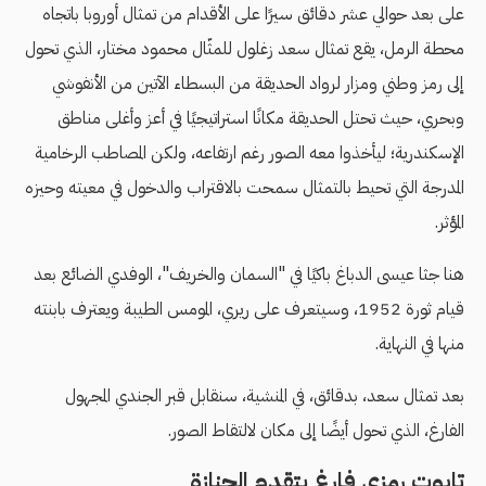
على بعد حوالي عشر دقائق سيرًا على الأقدام من تمثال أوروبا باتجاه
محطة الرمل، يقع تمثال سعد زغلول للمثّال محمود مختار، الذي تحول
إلى رمز وطني ومزار لرواد الحديقة من البسطاء الآتين من الأنفوشي
وبحري، حيث تحتل الحديقة مكانًا استراتيجيًا في أعز وأغلى مناطق
الإسكندرية؛ ليأخذوا معه الصور رغم ارتفاعه، ولكن المصاطب الرخامية
المدرجة التي تحيط بالتمثال سمحت بالاقتراب والدخول في معيته وحيزه
المؤثر.
هنا جثا عيسى الدباغ باكيًا في "السمان والخريف"، الوفدي الضائع بعد
قيام ثورة 1952، وسيتعرف على ريري، المومس الطيبة ويعترف بابنته
منها في النهاية.
بعد تمثال سعد، بدقائق، في المنشية، سنقابل قبر الجندي المجهول
الفارغ، الذي تحول أيضًا إلى مكان لالتقاط الصور.
تابوت رمزي فارغ يتقدم الجنازة