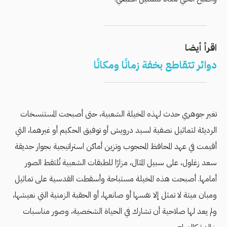
اقرأ أيضا
دوائر تتقاطع بخفة زمانًا ومكانًا
تغير جوهري حدث لهذه المخيلة الشعبية، حتى أصبحت المستنسخات
الرديئة لتماثيل نصفية لسيد درويش أو توفيق الحكيم أو غيرهما، التي
أقيمت في عهد المحافظ المحجوب وتزين أماكن استراتيجية بجوار حديقة
سعد زغلول، على سبيل المثال، مزارًا للطبقات الشعبية تُلتقط الصور
أمامها. أصبحت هذه المخيلة مستباحة وأسقطت القدسية على تماثيل
ومبان ميتة لا تمثل إلا نفسها أو صانعها، أو الحقبة الزمنية التي نعيشها،
ولم يعد لها صلاحية أن تشارك في الحياة الشخصية، وصور مناسبات