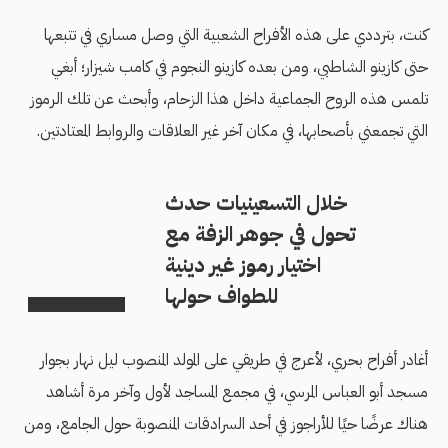
كنت، بترددي على هذه الأفراح الشعبية التي وصل مساري في تتبعها
حتى كازينو الشاطبي، ومن بعده كازينو النجوم في كامب شيزار؛ أبغي
تلمس هذه الروح الجماعية داخل هذا الزحام، وأبحث عن تلك الرموز
التي تجمعني بأصحابها، في مكان آخر غير العلاقات والروابط المعتادتين.
خلال التسعينيات حدث
تحول في جوهر الزفة مع
اختيار رموز غير دينية
للطواف حولها
أغادر أفراح بحري، لأعرج في طريقي على المولد المنصوب ليل نهار بجوار
مسجد أبو العباس المرسي، في مجمع المساجد لأول وآخر مرة أشاهد
هناك عرضًا حيًا للأراجوز في أحد السرادقات المنصوبة حول الجامع، ومن