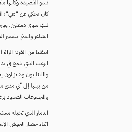
تبدو القصيدة وكأنها م
كان يحكي عن "هي"؛ الأم
تبكِ سوى دمعتين، ووردة،
الشاعر والمغني بضمير ا
انتقلنا من الفرد؛ المرأ
الرعب الذي يلمع في يدي
واللبنانيون ولا يزالون 
من بينها إلى أي مدى من
والمجموعات الصمود برغم
أثناء حصار الجيش الإسرا