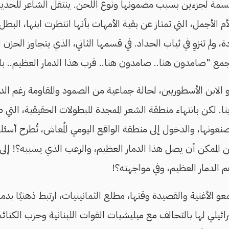
قسمة لجزءين بسبب مضمونها ونوع اللحن. ينتقل الشاعر للحدي
 الأجمل، التي تمتاز عن بقية الأمهات بأنها انتظرت ابنها، البط
 ولم تنزوِ في ثياب الحداد. في قسمها الثاني، الذي يتجاوز الحز
لجمع "صامدون هنا.. صامدون هنا.. قرب هذا الدمار العظيم.. باتج
ة أو الابن الأسطوريين، لحالة جماعية من الصمود والمقاومة رغم ال
نا. لكن بانتهاء منطقة الشعر الممجدة للبطولات الحقيقية، التي
يصنعونها، والدخول إلى منطقة الواقع اليومي المُعاش، تُطرح أسئ
 الممكن أن يصل هذا الدمار العظيم، والرعب الذي يسببه؟! إلى
 الدمار العظيم، وفي مواجهته؟!
ئيلي لها بالتحالف مع ميليشيات القوات اللبنانية وحزب الكتائب. 