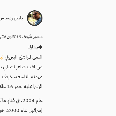
باسل رمسيس
منشور الأربعاء 15 كانون الثاني/يناير 2025
شارك
انتمى المراهق البيروتي
نب
من لقب شاعر تشيلي بابل
الإسرائيلية بعمر 16 عامًا.
عام 2004، في 
إسرائ