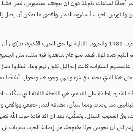
 أحيانًا لساعات طويلة دون أن يتوقف. متصورين، ليس فقط ال
ن والثوريين العرب، أنه ذروة الدمار، وأقصى ما يمكن أن يصل إلي
اللبنانيون ممن عاشوا حرب 1982 والحروب التالية لها حتى الحرب الأخيرة، ي
كبير هذه المرة. فبعد نحو عام شاهدوا فيه مثلنا، مثل الجميع، د
عاصمتهم المسيّرات، كانت إسرائيل تقول لهم ولنا، انتظروا دمارًا ع
ثل هذا الذي يحدث في غزة وينهي وجودها، ويحولها أنقاضًا تحته
؛ القدرة المطلقة على التدمير، هي اللقطة الثابتة التي شكَّلت ال
لبنانيين مما يحدث ومما سيأتي، مضافة لدمار حقيقي وواقعي وع
 وفي الجنوب اللبناني. وتمكُّنها، بعد أن أكد قادة حزب الله ثقتهم
 إسرائيل أن تخوض حربًا مفتوحة، من إصابة الحزب بضربات لن يت