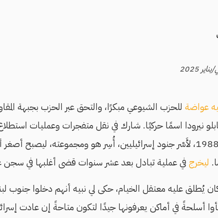
يه عواضة
للحزب الشيوعي مبكرًا، والتحق عبر الحزب بجبهة المقاوم
و نيرودا اسمًا حركيًا. شارك في نقل متفجرات وعمليات استطلاع 
مهمته التاسعة، خريف 1988، لأَسْر جنود إسرائيليين، أُسِر هو ومجموعته، ليصبح
ليخرج
في عملية تبادل بعد عشر سنوات قضى أغلبها في سجن 
فناءٍ ما كان يُطلق عليه معتقل الخيام، حكى لي نبيه أنهم دخلوا جنوب ل
يل عام 2000. خبأوا أسلحةً في أماكن يعرفونها جيدًا لتكون متاحةً إن عادت 