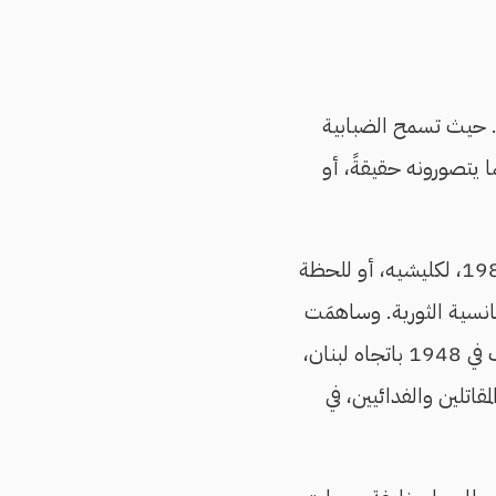
ا. حيث تسمح الضبابية
ا يتصورونه حقيقةً، أو
تحولت لحظة خروج مقاتلي وكوادر وقيادات الثورة الفلسطينية من بيروت بالبواخر في 1982، لكليشيه، أو للحظة
انسية الثورية. وساهمَت
ككليشيه رمزيةُ أن يُرى الفلسطينيون كشعب مُطارَد، يخرج من بلاده بالقوارب في 1948 باتجاه لبنان،
تلين والفدائيين، في