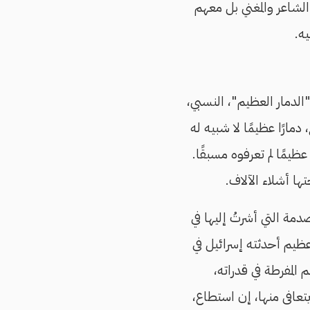
شاعر والمغني بل معهم
ه.
دركون أن "الدمار العظيم"، النسبي،
مارًا عظيمًا لا شبيه له
ظيمًا لم تعرفوه مسبقًا.
ا أشلاء الآلاف.
صدمة التي أشرتُ إليها في
ظيم أحدثته إسرائيل في
 المفرطة في قدراته،
عافى منها، إن استطاع،