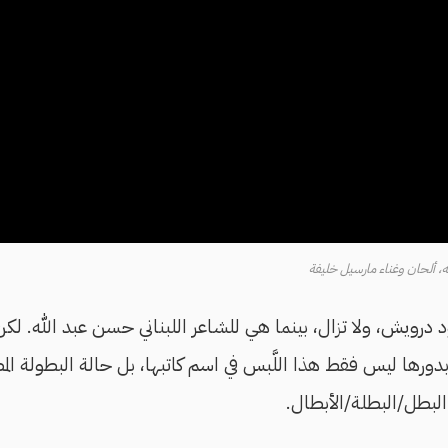
، ألحان وغناء مارسيل خليفة
درويش، ولا تزال، بينما هي للشاعر اللبناني حسن عبد الله. لكن
 بدورها ليس فقط هذا اللَّبس في اسم كاتبها، بل حالة البطولة المطل
 البطل/البطلة/الأبطال.