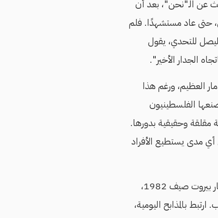
ث عن الـ"نحن"، بعد أن
ل، حتى عاد مستشهدًا. فلم
ن ليصل للتحدي، يقول
اه الجدار الأخير".
دمار العظيم، ورغم هذا
 صنعها الفلسطينيون
لة مقلقة وحقيقية بدورها.
 أي مدى يستطيع الأفراد
الدمار الذي تخيله مستمعو الأغنية والقصيدة وقتها، مطلع الثمانينيات، ارتبط ذهنيًا بدمار بيروت صيف 1982،
ارتبط بالمذابح اليومية،