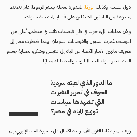
دول المصب، وكذلك
الورقة
المنشورة بمجلة نيتشر
المرموقة عام 2020
لمجموعة من الباحثين المشتغلين على قضايا المياه منذ سنوات.
ولأن عمليات الملء جرت في ظل فيضانات كانت في معظمها أعلى من
المتوسط؛ غمرت السيول والفيضانات السودان، بينما اضطرت مصر إلى
تصريف ملايين الأمتار المكعبة من المياه إلى مفيض توشكى، لحماية جسم
السد بعد وصوله للحد المطلوب والمخطط له محليًا.
ما الدور الذي لعبته سردية
الخوف في تمرير التغيرات
التي تشهدها سياسات
توزيع المياه في مصر؟
ورغم أن بإمكاننا القول الآن، وبعد اكتمال ملء بحيرة السد الإثيوبي، إن