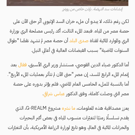
إنشاءات سد النهضة. بإذن خاص من رويترز
لكن رغم ذلك، لا يبدو أن ملء خزان السد الإثيوبي أثّر حتى الآن على
حصة مصر من المياه. فبعد الملء الثالث، أكد رئيس مصلحة الري بوزارة
الري والموارد المائية لقناة
صدى البلد
أن حصة مصر لم تشهد نقصًا "طوال
السنوات الماضية" بسبب الفيضانات العالية في أعالي النيل.
أما الدكتور ضياء الدين القوصي، مستشار وزير الري الأسبق،
فقال
بعد
إتمام الملء الرابع للسد، إن مصر "حتى الآن لم تتأثر بعمليات الملء الأربع".
أما بالنسبة للملء الخامس العام الماضي، فلم يؤثر بدوره على حصة
مصر التي وصلت كاملة، وفق الدكتور
عباس شراقي
.
يعزز مصداقية هذه المعلومات،
ما نشره
مشروع G-REALM، الذي
يقدم تسلسلًا زمنيًا لتغيّرات منسوب المياه في بعض أكبر البحيرات
والخزانات المائية في العالم، وهو تابع لوزارة الزراعة الأمريكية، بأن التغيّرات