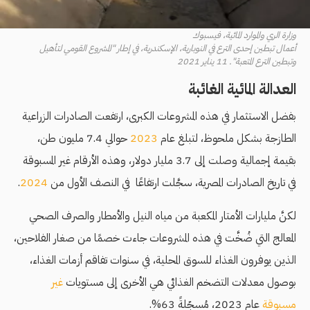
وزارة الري والموارد المائية، فيسبوك
أعمال تبطين إحدى الترع في النوبارية، الإسكندرية، في إطار "المشروع القومي لتأهيل
وتبطين الترع المتعبة". 11 يناير 2021
العدالة المائية الغائبة
بفضل الاستثمار في هذه المشروعات الكبرى، ارتفعت الصادرات الزراعية
الطازجة بشكل ملحوظ، لتبلغ عام
2023
حوالي 7.4 مليون طن،
بقيمة إجمالية وصلت إلى 3.7 مليار دولار، وهذه الأرقام غير المسبوقة
في تاريخ الصادرات المصرية، سجَّلت ارتفاعًا في النصف الأول من
2024
.
لكنَّ مليارات الأمتار المكعبة من مياه النيل والأمطار والصرف الصحي
المعالج التي ضُخَّت في هذه المشروعات جاءت خصمًا من صغار الفلاحين،
الذين يوفرون الغذاء للسوق المحلية، في سنوات تفاقم أزمات الغذاء،
بوصول معدلات التضخم الغذائي هي الأخرى إلى مستويات
غير
مسبوقة
عام 2023، مُسجّلةً 63%.