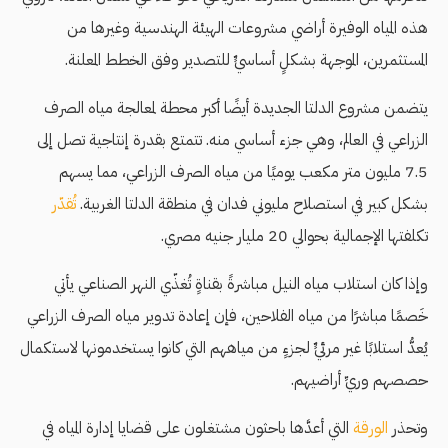
هذه المياه الوفيرة أراضي مشروعات الهيئة الهندسية وغيرها من
المستثمرين، الموجهة بشكلٍ أساسيٍّ للتصدير وفق الخطط المعلنة.
يتضمن مشروع الدلتا الجديدة أيضًا أكبر محطة لمعالجة مياه الصرف
الزراعي في العالم، وهي جزء أساسي منه. تتمتع بقدرة إنتاجية تصل إلى
7.5 مليون متر مكعب يوميًا من مياه الصرف الزراعي، مما يسهم
بشكل كبير في استصلاح مليوني فدان في منطقة الدلتا الغربية.
تُقدّر
تكلفتها الإجمالية بحوالي 20 مليار جنيه مصري.
وإذا كان استلاب مياه النيل مباشرةً بقناةٍ تُغذّي النهر الصناعي يأتي
خَصمًا مباشرًا من مياه الفلاحين، فإن إعادة تدوير مياه الصرف الزراعي
يُعدُّ استلابًا غير مرئيٍّ لجزءٍ من مياههم التي كانوا يستخدمونها لاستكمال
حصصهم وريِّ أراضيهم.
وتحذر
الورقة
التي أعدَّها باحثون مشتغلون على قضايا إدارة المياه في