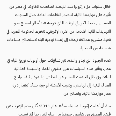
خلال سنوات ملء إثيوبيا سد النهضة، تصاعدت المخاوف في مصر من
تأثيره على مواردها المائية، لتتصدر النقاشات العامة خلال السنوات
الخمس الماضية. لكن في الوقت الذي تتوجه فيه أنظار الجميع نحو
التهديدات المائية القادمة من القرن الإفريقي، تنخرط الحكومة المصرية في
تنفيذ مشاريع عملاقة تهدف إلى إعادة توجيه المياه لاستصلاح مساحات
شاسعة من الصحراء.
هذه الجهود التي تبدو واعدة، تثير تساؤلات حول أولويات توزيع المياه في
مصر، وتأثير هذه السياسات على منتجي الغذاء والسيادة الغذائية
للبلاد. وفي ظل الحديث المستمر عن العطش والندرة المائية، تتراجع
العدالة المائية إلى الهامش، وتغيب الأسئلة الواجبة بشأن كيفية إدارة
مصر مواردها المائية، ولصالح من.
منذ أن أعلنت إثيوبيا بدء بناء سدِّها عام 2011؛ تُكرر مصر الإعراب عن
قلقها العميق من تقليص حصتها من مياه النيل بما قد يُسبب