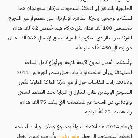
الخليجية بالتدفق إلى المنطقة. استحوذت شركتان سعوديتان هما
المملكة والراجحي، وشركة الظاهرة الإماراتية، على معظم أراضي المشروع،
بتخصيص 100 ألف فدان لكل شركة، فيما خُصص 62 ألف فدان
لشركة جنوب الوادي الحكومية المصرية ليصبح الإجمالي 362 ألف فدان
من إجمالي 450 ألفًا مستهدفة.
لم تُستكمل أعمال الفروع الأربعة للترعة، ولم تُوزّع كامل المساحة
المستهدفة إلى أن اندلعت ثورة يناير. خلال سنتي الثورة بين 2011
و2013، زادت النقاشات حول أراضي شركة المملكة المملوكة للأمير
السعودي الوليد بن طلال، لتتنازل في النهاية تحت الضغط الشعبي
والإعلامي عن المساحة غير المستصلحة التي بلغت 75 ألف فدان،
واحتفظت بـ25 ألفًا الباقية.
في عام 2014، عاد اهتمام الدولة بمشروع توشكى، وزادت المساحة
المخطط استصلاحها إلى حوالي
مليون فدان
وأُدرجت ضمن الخطة