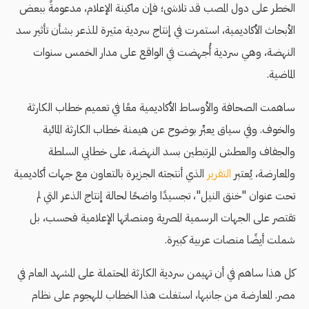
الخطر على دول المصب قد تلاشى؛ فإن ماكينة الإعلام، مدعومةً ببعض
الأبحاث الأكاديمية، استمرت في إنتاج سردية مثيرة للذعر بشأن تأثير سد
النهضة، وهي سردية أُجهضت في الواقع على مدار الخمس سنوات
الماضية.
ساهمت الصحافة والأوساط الأكاديمية معًا في تعميم خطاب الكارثة
والخوف. وفي سياق يعبِّر بوضوح عن هيمنة خطاب الكارثة المائية
والجفاف والعطش المرتبطين بسد النهضة، على خطابي السلطة
والمعارضة، يُعتبر
التقرير
الذي أنتجته الجزيرة بالتعاون مع جهات أكاديمية
تحت عنوان "خنق النيل"، تجسيدًا واضحًا لحالة إنتاج الذعر التي لم
تقتصر على الجهات الرسمية المصرية ومنصاتها الإعلامية فحسب، بل
شملت أيضًا منصات عربية كبيرة.
كل هذا ساهم في أن تهيمن سردية الكارثة المحتملة على المشهد العام في
مصر. المعارضة من جانبها، استغلت هذا الخطاب للهجوم على نظام