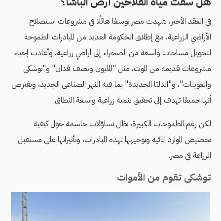
هل سقت مياه الفلاحين أرض الباشا؟
في العقد الأخير، شهدت مصر توسعًا هائلًا في مشروعات استصلاح
الأراضي الزراعية، مع إطلاق الحكومة العديد من المبادرات الطموحة
لتحويل مساحات واسعة من الصحراء إلى أراضٍ زراعية، وأعادت إحياء
مشروعات قديمة من الموت، مثل "المليون ونصف فدان" و"توشكى
والعوينات"، و"الدلتا الجديدة" بما فيه النهر الصناعي الجديد، ويفترض
أنها جميعًا تهدف إلى تحقيق تنمية زراعية واسعة النطاق.
لكن رغم الطموحات الكبيرة، تظل تساؤلات حاسمة حول كيفية
تخصيص الموارد المائية وتوجيهها لهذه المبادرات، وتأثيراتها على مستقبل
الزراعة في مصر.
توشكى تقوم من الأموات