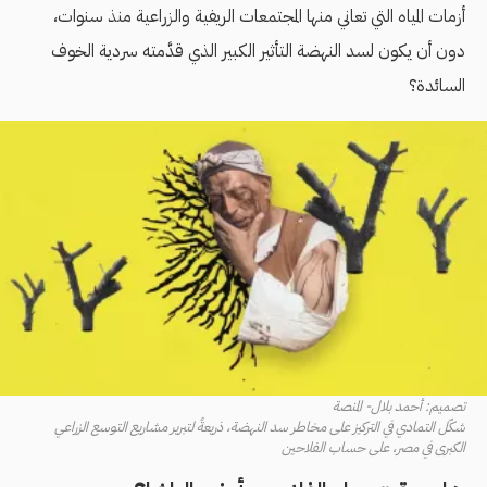
أزمات المياه التي تعاني منها المجتمعات الريفية والزراعية منذ سنوات،
دون أن يكون لسد النهضة التأثير الكبير الذي قدَّمته سردية الخوف
السائدة؟
تصميم: أحمد بلال- المنصة
شكّل التمادي في التركيز على مخاطر سد النهضة، ذريعةً لتبرير مشاريع التوسع الزراعي
الكبرى في مصر، على حساب الفلاحين