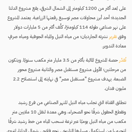
على بُعد أكثر من 1200 كيلومتر إلى الشمال الشرقي، يقع مشروع الدلتا
الجديدة؛ أحد أبرز محاولات مصر توسيع رقعتها الزراعية. يعتمد المشروع
على نهر صناعي طوله 114 كيلومترًا، كلَّف أكثر من 5 مليارات دولار
وفق
تقرير
نشرته الجارديان؛ من مياه النيل والمياه الجوفية ومياه صرفٍ
معادة التدوير.
تُقدّر
حصة المشروع المائية بأكثر من 3.5 مليار متر مكعب سنويًا. ويتكون
من مرحلتين؛ الأولى مشروع مستقبل مصر والثانية مشروع محور
الضبعة. يهدف مشروع "مستقبل مصر" في نهايته إلى استصلاح 2.2
مليون فدان.
تنطلق القناة التي تجلب مياه النيل للنهر الصناعي من فرع رشيد
وتقطع الحقول شرقًا نحو الصحراء، وهي معدة لنقل 10 ملايين متر
مكعب من مياه النيل يوميًا عبر ترعة تسحب المياه من خط رشيد شرقًا
لتحرمها من استكمال مسارها التاريخي نحو فلاحي شمال الدلتا، لتروي