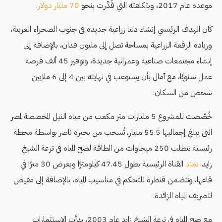
موعده عام 2017، وبتكلفته التي قُدِّرت بنحو
70 مليار دولار
.
كان الهدف الرئيسي إنشاء دلتا زراعية جديدة في جنوب الصحراء الغربية،
وزيادة الرقعة الزراعية بمساحة تصل إلى مليون فدان، بالإضافة إلى
إنشاء مجتمعات صناعية وعمرانية جديدة، وتوفير 45 ألف فرصة
عمل سنويًا، مع آمال بأن يستوعب في نهايته بين 4 إلى 6 ملايين
شخص من السكان.
خُصّصت للمشروع 5 مليارات متر مكعب من مياه النيل المخصصة لمصر
التي يبلغ إجماليها 55.5 مليار، تُسحب من بحيرة ناصر بواسطة محطة
رئيسية تتطلب 250 ميجاوات من الطاقة لضخ المياه في ترعة الشيخ
زايد.
تمتد
القناة الرئيسية بطول 47.45 كيلومترًا وبعرض 30 مترًا في
قاعها، وتتضمن قنطرة للتحكم في مناسيب المياه، بالإضافة إلى مفيض
لتصريف المياه الزائدة.
مع ضخ المياه في ترعة الشيخ زايد عام 2003، بدأت الاستثمارات