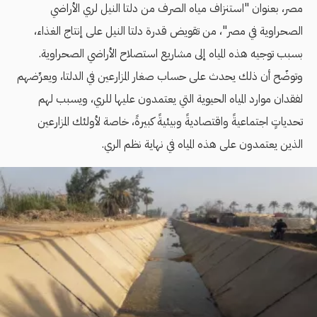
مصر، بعنوان "استنزاف مياه الصرف من دلتا النيل لري الأراضي
الصحراوية في مصر"، من تقويض قدرة دلتا النيل على إنتاج الغذاء،
بسبب توجيه هذه المياه إلى مشاريع استصلاح الأراضي الصحراوية.
وتوضّح أن ذلك يحدث على حساب صغار المزارعين في الدلتا، ويعرِّضهم
لفقدان موارد المياه الحيوية التي يعتمدون عليها للري، ويسبب لهم
تحدياتٍ اجتماعيةً واقتصاديةً وبيئيةً كبيرةً، خاصة لأولئك المزارعين
الذين يعتمدون على هذه المياه في نهاية نظم الري.