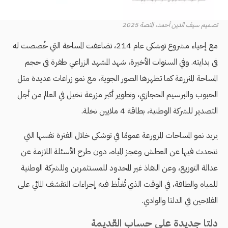
تصميم سيف الدين أحمد، المنصة 2025
مع إحياء مشروع توشكى عام 214، تضاعفت المساحة التي خُصصت له
في بدايته. وفي السنوات الأخيرة، شهد المشهد الزراعي طفرة في حجم
المساحة المنزرعة كما تـظهرها الصور الجوية، مع نمو زراعات عديدة مثل
الحبوب والبرسيم الحجازي، وتطوير أكبر مزرعة نخيل في العالم من أجل
التصدير للشركة الوطنية، بطاقة 4 ملايين نخلة.
يزيد نمو المساحات المزورعة عمومًا في توشكى خلال الفترة نفسها التي
نتحدث فيها عن العطش وعجز المياه، دون طرح الأسئلة اللازمة عن
عدالة التوزيع، وعن النفاذ غير المحدود للمستثمرين وللشركة الوطنية
للمياه والطاقة، في الوقت الذي تُغلَّظ فيه إجراءات التقشف المائي على
الفلاحين في الدلتا والوادي.
دلتا جديدة على حساب القديمة