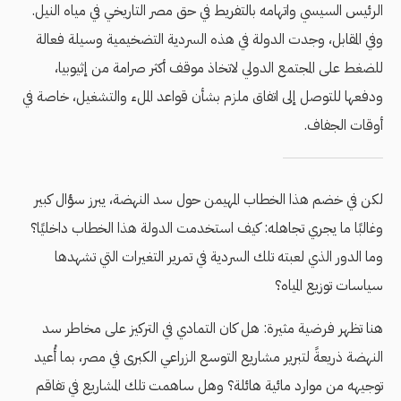
الرئيس السيسي واتهامه بالتفريط في حق مصر التاريخي في مياه النيل.
وفي المقابل، وجدت الدولة في هذه السردية التضخيمية وسيلة فعالة
للضغط على المجتمع الدولي لاتخاذ موقف أكثر صرامة من إثيوبيا،
ودفعها للتوصل إلى اتفاق ملزم بشأن قواعد الملء والتشغيل، خاصة في
أوقات الجفاف.
لكن في خضم هذا الخطاب المهيمن حول سد النهضة، يبرز سؤال كبير
وغالبًا ما يجري تجاهله: كيف استخدمت الدولة هذا الخطاب داخليًا؟
وما الدور الذي لعبته تلك السردية في تمرير التغيرات التي تشهدها
سياسات توزيع المياه؟
هنا تظهر فرضية مثيرة: هل كان التمادي في التركيز على مخاطر سد
النهضة ذريعةً لتبرير مشاريع التوسع الزراعي الكبرى في مصر، بما أُعيد
توجيهه من موارد مائية هائلة؟ وهل ساهمت تلك المشاريع في تفاقم