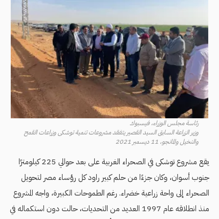
رئاسة مجلس الوزراء، فيسبوك
وزير الزراعة السابق السيد القصير يتفقد مشروعات تنمية توشكى وزراعات القمح
والنخيل والمانجو، 11 ديسمبر 2021
يقع مشروع توشكى في الصحراء الغربية على بعد حوالي 225 كيلومترًا
جنوب أسوان، وكان جزءًا من حلم كبير راود كل رؤساء مصر لتحويل
الصحراء إلى واحة زراعية خضراء. رغم الطموحات الكبيرة، واجه المشروع
منذ انطلاقه عام 1997 العديد من التحديات، حالت دون استكماله في