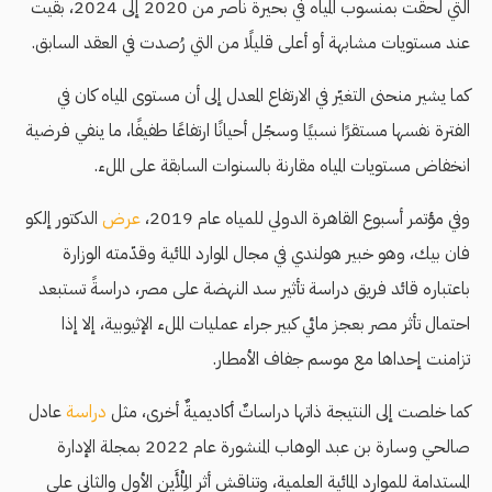
التي لحقت بمنسوب المياه في بحيرة ناصر من 2020 إلى 2024، بقيت
عند مستويات مشابهة أو أعلى قليلًا من التي رُصدت في العقد السابق.
كما يشير منحنى التغيّر في الارتفاع المعدل إلى أن مستوى المياه كان في
الفترة نفسها مستقرًا نسبيًا وسجّل أحيانًا ارتفاعًا طفيفًا، ما ينفي فرضية
انخفاض مستويات المياه مقارنة بالسنوات السابقة على الملء.
وفي مؤتمر أسبوع القاهرة الدولي للمياه عام 2019،
عرض
الدكتور إلكو
فان بيك، وهو خبير هولندي في مجال الموارد المائية وقدّمته الوزارة
باعتباره قائد فريق دراسة تأثير سد النهضة على مصر، دراسةً تستبعد
احتمال تأثر مصر بعجز مائي كبير جراء عمليات الملء الإثيوبية، إلا إذا
تزامنت إحداها مع موسم جفاف الأمطار.
كما خلصت إلى النتيجة ذاتها دراساتٌ أكاديميةٌ أخرى، مثل
دراسة
عادل
صالحي وسارة بن عبد الوهاب المنشورة عام 2022 بمجلة الإدارة
المستدامة للموارد المائية العلمية، وتناقش أثر المِلْأَين الأول والثاني على