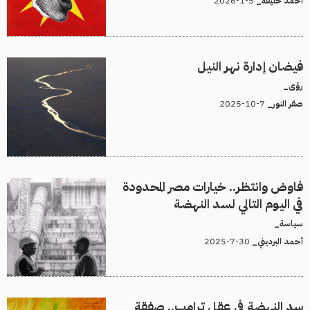
5-1-2026
أحمد خليفة_
فيضان إدارة نهر النيل
رؤى_
7-10-2025
صقر النور_
فاوض وانتظر.. خيارات مصر المحدودة
في اليوم التالي لسد النهضة
سياسة_
30-7-2025
أحمد البرديني_
سد النهضة في عقل ترامب.. صفقة