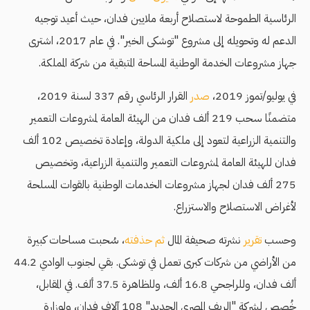
الرئاسية الطموحة لاستصلاح أربعة ملايين فدان، حيث أعيد توجيه
الدعم له وتحويله إلى مشروع "توشكى الخير". في عام 2017، اشترى
جهاز مشروعات الخدمة الوطنية المساحة المتبقية من شركة المملكة.
في يوليو/تموز 2019،
صدر
القرار الرئاسي رقم 337 لسنة 2019،
متضمنًا سحب 219 ألف فدان من الهيئة العامة لمشروعات التعمير
والتنمية الزراعية لتعود إلى ملكية الدولة، وإعادة تخصيص 102 ألف
فدان للهيئة العامة لمشروعات التعمير والتنمية الزراعية، وتخصيص
275 ألف فدان لجهاز مشروعات الخدمات الوطنية بالقوات المسلحة
لأغراض الاستصلاح والاستزراع.
وحسب
تقرير
نشرته صحيفة المال
ثم حذفته
، سُحبت مساحات كبيرة
من الأراضي من شركات كبرى تعمل في توشكى. بقي لجنوب الوادي 44.2
ألف فدان، وللراجحي 16.8 ألف، وللظاهرة 37.5 ألف. في المقابل،
خُصص لشركة "الريف المصري الجديد" 108 آلاف فدان، ولوزارة