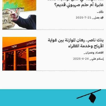
عابرة أم حلم صهيوني قديم؟
رؤى_
21-7-2025
محمد بصل_
بنك ناصر.. رهان الموازنة بين غواية
الأرباح وخدمة الفقراء
اقتصاد وعمران_
24-4-2025
إسلام علي_