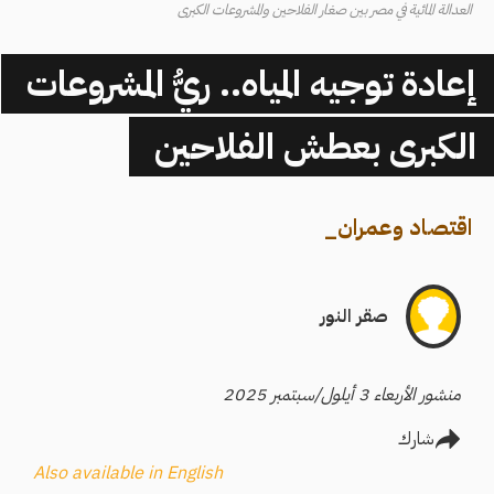
العدالة المائية في مصر بين صغار الفلاحين والمشروعات الكبرى
إعادة توجيه المياه.. ريُّ المشروعات
الكبرى بعطش الفلاحين
اقتصاد وعمران
_
صقر النور
منشور الأربعاء 3 أيلول/سبتمبر 2025
شارك
Also available in English