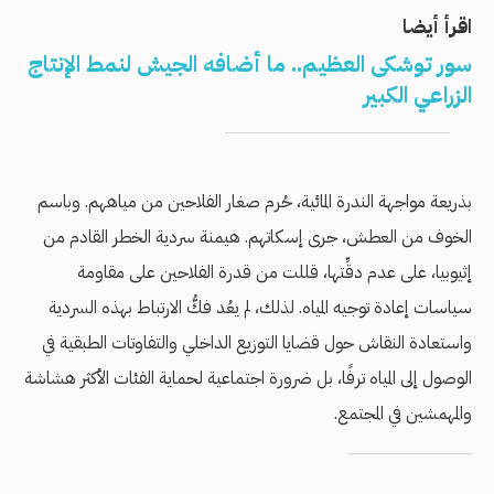
اقرأ أيضا
سور توشكى العظيم.. ما أضافه الجيش لنمط الإنتاج
الزراعي الكبير
بذريعة مواجهة الندرة المائية، حُرم صغار الفلاحين من مياههم. وباسم
الخوف من العطش، جرى إسكاتهم. هيمنة سردية الخطر القادم من
إثيوبيا، على عدم دقِّتها، قللت من قدرة الفلاحين على مقاومة
سياسات إعادة توجيه المياه. لذلك، لم يعُد فكُّ الارتباط بهذه السردية
واستعادة النقاش حول قضايا التوزيع الداخلي والتفاوتات الطبقية في
الوصول إلى المياه ترفًا، بل ضرورة اجتماعية لحماية الفئات الأكثر هشاشة
والمهمشين في المجتمع.