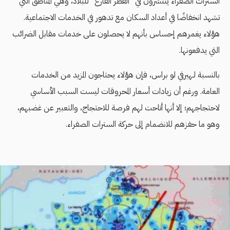
السترات الصفراء ينتشرون في "القُطْر الفارغ" للبلاد، وهي المناطق التي
تشهد انخفاضًا في أعداد السكان مع تدهور في الخدمات الاجتماعية.
هؤلاء يغمرهم إحساس بأنهم لا يحصلون على خدمات مقابل الضرائب
التي يدفعونها.
بالنسبة لـهيرفي لو براس، فإن هؤلاء يحتاجون المزيد من الخدمات
العامة. ورغم أن زيادات أسعار المحروقات ليست السبب الأساسي
لاحتجاجهم؛ إلا أنها أتاحت لهم فرصة للاحتجاج، والتعبير عن غضبهم،
وهو ما حفزهم للانضمام إلى حركة السترات الصفراء.