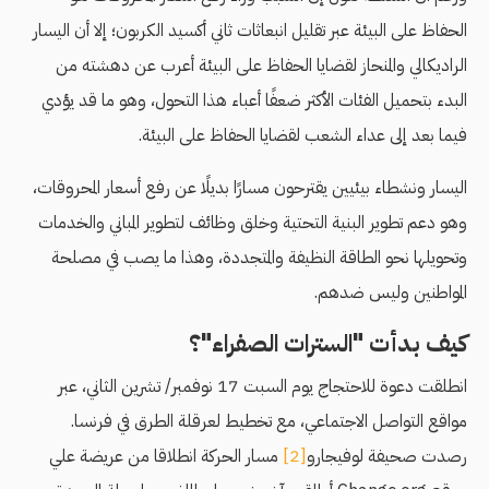
الحفاظ على البيئة عبر تقليل انبعاثات ثاني أكسيد الكربون؛ إلا أن اليسار
الراديكالي والمنحاز لقضايا الحفاظ على البيئة أعرب عن دهشته من
البدء بتحميل الفئات الأكثر ضعفًا أعباء هذا التحول، وهو ما قد يؤدي
فيما بعد إلى عداء الشعب لقضايا الحفاظ على البيئة.
اليسار ونشطاء بيئيين يقترحون مسارًا بديلًا عن رفع أسعار المحروقات،
وهو دعم تطوير البنية التحتية وخلق وظائف لتطوير المباني والخدمات
وتحويلها نحو الطاقة النظيفة والمتجددة، وهذا ما يصب في مصلحة
المواطنين وليس ضدهم.
كيف بدأت "السترات الصفراء"؟
انطلقت دعوة للاحتجاج يوم السبت 17 نوفمبر/ تشرين الثاني، عبر
مواقع التواصل الاجتماعي، مع تخطيط لعرقلة الطرق في فرنسا.
رصدت صحيفة لوفيجارو
[2]
مسار الحركة انطلاقا من عريضة علي