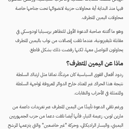
فيها منذ البداية أية محاولات حزبية لانضوائها تحت جناحها خاصة
محاولات اليمين المتطرف.
وهو ما أكدته صاحبة الدعوة الأولى للتظاهر بريسيليا لودوسكي في
مقابلة تليفيزيونية، عندما تلقت إتصالات من نواب باليمين المتطرف
يحاولون التواصل معها، لكنها رفضت ذلك بشكل قاطع.
ماذا عن اليمين المتطرف؟
ردود أفعال القوى السياسية كان مرتبكًا، تمامًا مثل ارتباك السلطة
نتيجة هذا الحراك غير المعتاد خارج الدوائر المعروفة لمواجهة السلطة
والمتمثلة في الأحزاب والنقابات.
ورغم تلقي الدعوة تأييدًا من اليمين المتطرف عبر تغريدات داعمة من
مارين لوبن، زعيمة التيار، فأنها أيضا تلقت دعما من حزب الجمهوريين
اليميني، واليسار الراديكالي، وحركة "غير خاضعين" والتي يتزعمها المرشح