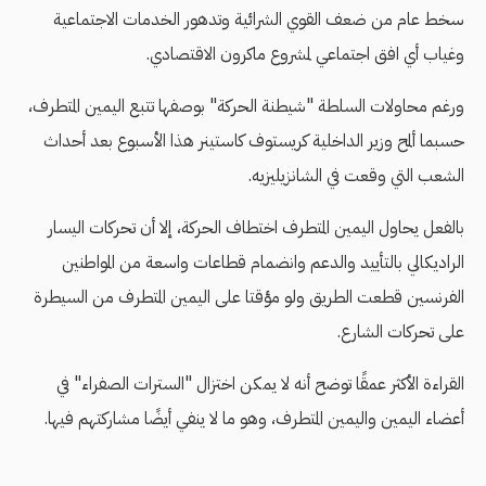
سخط عام من ضعف القوي الشرائية وتدهور الخدمات الاجتماعية
وغياب أي افق اجتماعي لمشروع ماكرون الاقتصادي.
ورغم محاولات السلطة "شيطنة الحركة" بوصفها تتبع اليمين المتطرف،
حسبما ألمح وزير الداخلية كريستوف كاستينر هذا الأسبوع بعد أحداث
الشعب التي وقعت في الشانزيليزيه.
بالفعل يحاول اليمين المتطرف اختطاف الحركة، إلا أن تحركات اليسار
الراديكالي بالتأييد والدعم وانضمام قطاعات واسعة من المواطنين
الفرنسين قطعت الطريق ولو مؤقتا على اليمين المتطرف من السيطرة
على تحركات الشارع.
القراءة الأكثر عمقًا توضح أنه لا يمكن اختزال "السترات الصفراء" في
أعضاء اليمين واليمين المتطرف، وهو ما لا ينفي أيضًا مشاركتهم فيها.