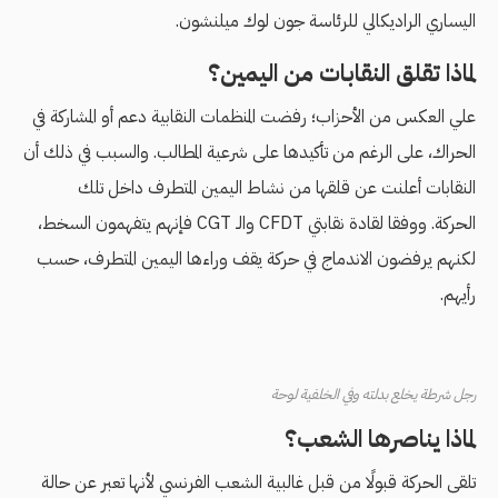
اليساري الراديكالي للرئاسة جون لوك ميلنشون.
لماذا تقلق النقابات من اليمين؟
علي العكس من الأحزاب؛ رفضت المنظمات النقابية دعم أو المشاركة في
الحراك، على الرغم من تأكيدها على شرعية المطالب. والسبب في ذلك أن
النقابات أعلنت عن قلقها من نشاط اليمين المتطرف داخل تلك
الحركة. ووفقا لقادة نقابتي CFDT والـ CGT فإنهم يتفهمون السخط،
لكنهم يرفضون الاندماج في حركة يقف وراءها اليمين المتطرف، حسب
رأيهم.
رجل شرطة يخلع بدلته وفي الخلفية لوحة
لماذا يناصرها الشعب؟
تلقى الحركة قبولًا من قبل غالبية الشعب الفرنسي لأنها تعبر عن حالة