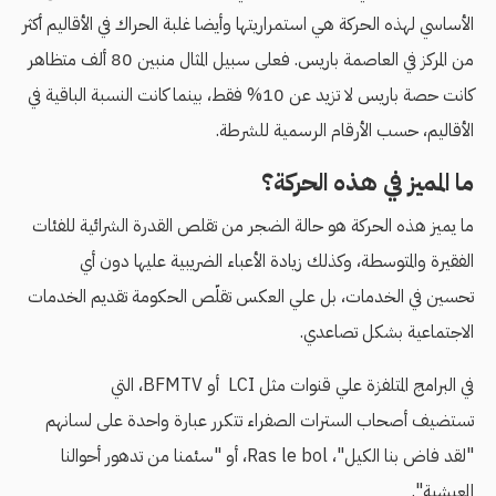
الأساسي لهذه الحركة هي استمراريتها وأيضا غلبة الحراك في الأقاليم أكثر
من المركز في العاصمة باريس. فعلى سبيل المثال منبين 80 ألف متظاهر
كانت حصة باريس لا تزيد عن 10% فقط، بينما كانت النسبة الباقية في
الأقاليم، حسب الأرقام الرسمية للشرطة.
ما المميز في هذه الحركة؟
ما يميز هذه الحركة هو حالة الضجر من تقلص القدرة الشرائية للفئات
الفقيرة والمتوسطة، وكذلك زيادة الأعباء الضريبية عليها دون أي
تحسين في الخدمات، بل علي العكس تقلّص الحكومة تقديم الخدمات
الاجتماعية بشكل تصاعدي.
في البرامج المتلفزة علي قنوات مثل LCI أو BFMTV، التي
تستضيف أصحاب السترات الصفراء تتكرر عبارة واحدة على لسانهم
"لقد فاض بنا الكيل"، Ras le bol، أو "سئمنا من تدهور أحوالنا
المعيشية".