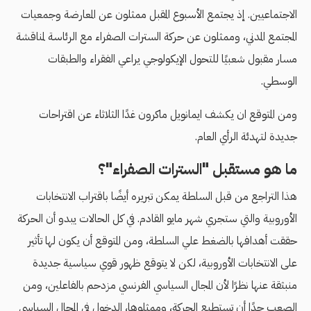
الاجتماعيين. إذ يجتمع الأسبوع المقبل ممثلون عن المعارضة وجمعيات
المجتمع المدني، وممثلون عن حركة السترات الصفراء مع الرئاسة لمناقشة
مسار مقبول شعبيًا للتحول الإيكولوجي يراعي الفقراء والطبقات
الوسطي.
ومن المتوقع ان يكشف ايمانويل ماكرون غدًا الثلاثاء عن اقتراحات
جديدة لتهدئة الرأي العام.
ما هو مستقبل "السترات الصفراء"؟
هذا التراجع من قبل السلطة يمكن تبريره أيضًا باقتراب الانتخابات
الأوروبية والتي ستجري شهر مايو القادم. في كل الحالات يبدو أن الحركة
حققت أهدافها بالضغط علي السلطة، ومن المتوقع أن يكون لها تأثير
على الانتخابات الأوروبية، لكن لا يتوقع ظهور قوي سياسية جديدة
منبثقة عنها نظرًا لأن المجال السياسي الفرنسي مزدحم بالفاعلين، ومن
الصعب جدًا أن تستطيع الحركة، وممثلوها، الدخول في المجال السياسي