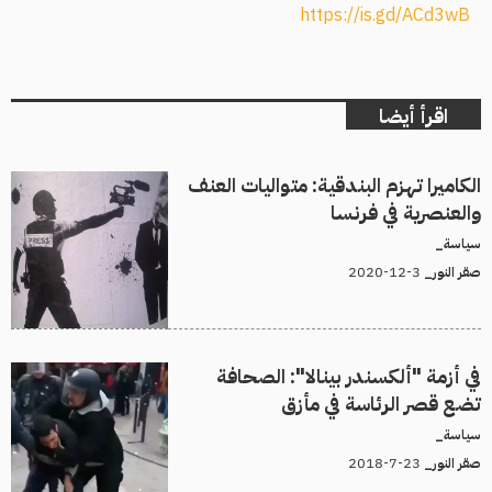
https://is.gd/ACd3wB
اقرأ أيضا
الكاميرا تهزم البندقية: متواليات العنف
والعنصرية في فرنسا
سياسة_
3-12-2020
صقر النور_
في أزمة "ألكسندر بينالا": الصحافة
تضع قصر الرئاسة في مأزق
سياسة_
23-7-2018
صقر النور_