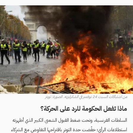
من اشتباكات السبت 24 نوفمبر في الشانزليزيه. الصورة: تويتر
ماذا تفعل الحكومة للرد على الحركة؟
السلطات الفرنسية، وتحت ضغط القبول الشعبي الكبير الذي أظهرته
استطلاعات الرأي؛ خفّضت حدة التوتر باقتراحها التفاوض مع الشركاء