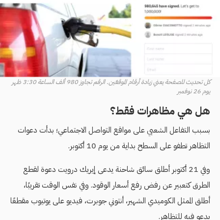
كل تحديث للصفحة يعني زيادة أرقام الموقعّين. الرقم تجاوز 980 ألف الساعة 3:30 ظهر
يوم 26 نوفمبر
هل هي مظاهرات فقط؟
بسبب التفاعل الشعبي على مواقع التواصل الاجتماعي؛ بدأت دعوات
التظاهر تطفو على السطح بداية من يوم 10 أكتوبر.
وفي 21 أكتوبر أطلق سائق شاحنة يدعى إيريك درويت دعوة لقطع
الطرق كتعبير عن رفض رفع أسعار الوقود. وفي نفس الوقت تقريبًا،
أطلق الممثل الكوميدي الشهير، أنتوني جوبرت، فيديو على يوتيوب مقطعًا
يدعو فيه للتظاهر.