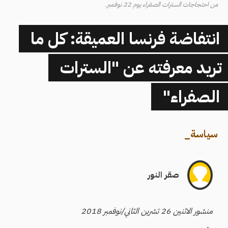
من احتجاجات السترات الصفراء يوم 22 نوفمبر.
انتفاضة فرنسا العميقة: كل ما
تريد معرفته عن "السترات
الصفراء"
سياسة
_
صقر النور
منشور الاثنين 26 تشرين الثاني/نوفمبر 2018