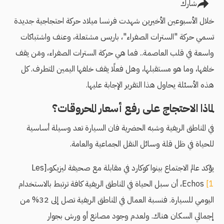
شارك
خلال الأسبوعين الأخيرين شهدت فرنسا ميلاد حركة احتجاجية جديدة
تسمي حركة "السترات الصفراء"، باريس مشتعلة، وعنف واشتباكات
واسعة في قلب العاصمة.. فما هي حركة السترات الصفراء، ومَن يقف
خلفها، وما هو مستقبلها، وهل فعلًا يقف خلفها اليمين المتطرف. كل
هذه الأسئلة يحاول هذا التقرير الإجابة عليها.
لماذا الاحتجاج على رفع أسعار المحروقات؟
في المناطق الريفية وشبه الحضرية فان السيارة تعد وسيلة أساسية
للحياة في ظل قلة وسائل النقل الجماعية والعامة.
يؤكد عالم الاجتماع بينوا كوكارد في مقابلة مع صحيفة ليزيكو،[Les
[1
Echos
، أن سبل الحياة في المناطق الريفية كافة ترتبط بالاستخدام
اليومي للسيارة. فنسبة العمال في المناطق الريفية تصل إلى 32% من
إجمالي السكان هناك. ولعدم وجود مصانع أو ورش بجوار