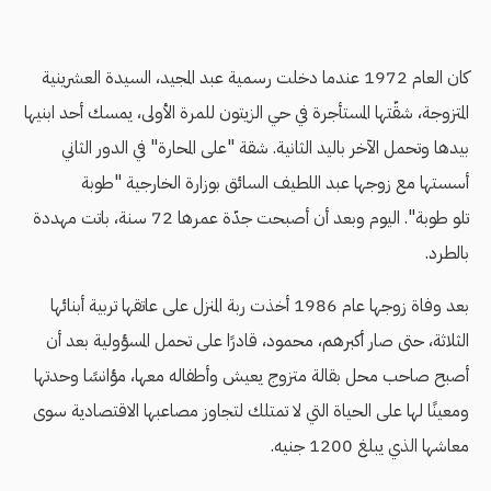
كان العام 1972 عندما دخلت رسمية عبد المجيد، السيدة العشرينية
المتزوجة، شقّتها المستأجرة في حي الزيتون للمرة الأولى، يمسك أحد ابنيها
بيدها وتحمل الآخر باليد الثانية. شقة "على المحارة" في الدور الثاني
أسستها مع زوجها عبد اللطيف السائق بوزارة الخارجية "طوبة
تلو طوبة". اليوم وبعد أن أصبحت جدّة عمرها 72 سنة، باتت مهددة
بالطرد.
بعد وفاة زوجها عام 1986 أخذت ربة المنزل على عاتقها تربية أبنائها
الثلاثة، حتى صار أكبرهم، محمود، قادرًا على تحمل المسؤولية بعد أن
أصبح صاحب محل بقالة متزوج يعيش وأطفاله معها، مؤانسًا وحدتها
ومعينًا لها على الحياة التي لا تمتلك لتجاوز مصاعبها الاقتصادية سوى
معاشها الذي يبلغ 1200 جنيه.