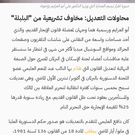
صورة لقرار ترميم العمارة التي ورثها الدكتور علي أبو العزايم وإخوته
محاولات التعديل: مخاوف تشريعية من "البلبلة"
أبو العزايم ورسمية هما وجهان لمعضلة قانون الإيجار القديم، والذي
أخذ مساحات واسعة من النقاش على شاشات التلفزيون وصفحات
الجرائد ومواقع السوشيال ميديا لأكثر من شهر، في انتظار ما ستستقر
عليه مناقشات أعضاء لجنة الإسكان في البرلمان المصري حول الصيغة
النهائية لتعديل القانون التي
تقدّم
بها النائب عبد المنعم العليمي عضو
اللجنة الدستورية بالبرلمان في أكتوبر/ تشرين الأول الماضي. وهي تعديلات
تسمح بخمس سنوات كفترة انتقالية لتحرير العلاقة بين المالك
والمستأجرين بعقود تحت ظل القانون القديم، مع زيادة سنوية قدرها
25% للقيمة الإيجارية حتى التحرير التام.
كان دافع العليمي للتقدم بالتعديلات هو صدور حكم الدستورية العليا
في مايو/ أيار الماضي
ببطلان
المادة 18 من القانون 136 لسنة 1981،