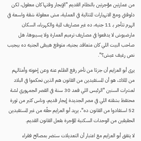
من عمارتين مؤجرتين بالنظام القديم "الإيجار وقتها كان معقول، لكن
دلوقتي ومع الانهيارات المتتالية في العملية، مش معقولة شقة واسعة في
الهرم تتأجر بـ 11 جنيه، ده غير مصاريف المية والكهرباء، السكان
مارضيوش لا يدفعوا في مصاريف ترميم العمارة ولا يسيبوها، هل
صاحب البيت اللي كان متعاقد بجنيه، متوقع هيبقى الجنيه ده بيجيب
نص رغيف عيش؟".
يرى أبو العزايم أن جزءًا من تأخر رفع الظلم عنه وعن إخوته وأمثالهم
من الملاك، هو أن المستفيدين من القانون هم الذين تحكموا في البلاد
لعشرات السنين "الرئيس اللي قعد 30 سنة في القصر الجمهوري لسّة
محتفظ بشقته اللي في مصر الجديدة إيجار قديم، وناس كثير من ثورة
52 استفادوا من القانون ده"، يريد أبو العزايم حقّه من غير المستفيدين
الحقيقين من الوحدات السكنية المؤجرة بفعل القانون القديم.
لا يتفق أبو العزايم مع اعتبار أن التعديلات ستضر بمصالح فقراء