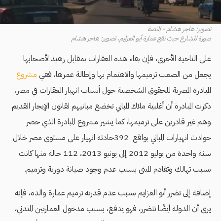
تصوير: هاجر هشام - المنصة
صورة للشارع حيث تقع عمارة أبو العزايم، تصوير: هاجر هشام
على الناحية الأخرى، فإن بقاء هذه العقارات بمقابل زهيد لأصحابها
يجعل من الصعب ترميمها والاهتمام بها وإطالة عمرها، ففي
مشروع
المبادرة المصرية للحقوق الشخصية حول أسباب انهيار العقارات في مصر،
ذكرت المبادرة أن أغلبية ملاك المباني تخضع مبانيهم لقانون الإيجار القديم
وهم غير قادرين على ترميمها، كما يشير مشروع المبادرة الذي حصر
حوادث انهيارات المباني بواقع 392حادثة انهيار على مستوى مصر خلال
سنة واحدة من يوليو 2012 إلى يونيو 2013، 112 حالة منها كانت
بسبب تهالك وتقادم المبنى بسبب عدم وجود صيانة دورية وترميم.
إضافة إلى تضرر أبو العزايم بسبب عدم قدرته ترميم عمارة والده، فإنه
يرى أن الدولة أيضًا تتضرر، فهو يدفع، بسبب مدخول العمارتين المتدني،