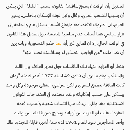
التعديل بأن الوقت لايسمح لمناقشة القانون، بسبب "البلبلة" التي يمكن
أن يسببها للشعب المصري، وقال وكيل لجنة الإسكان بالمجلس، يسري
المغازي، أن الظروف الاقتصادية وارتفاع الأسعار بشكل عام والحاجة إلى
قرار سياسي هما أسباب عدم مناسبة المناقشة حول تعديل هذا القانون
في الوقت الحالي. إلا ان المغازي غيّر رأيه
بعد
حكم الدستورية وبات يرى
أن هذا ملف "من الواجب التصدّي له ومناقشته تحت القبّة".
ينتظر أبو العزايم انتهاء تلك المناقشات حول تحرير العلاقة بين المالك
والمستأجر، وهو ما يرى أن قانون 49 لسنة 1977 أهدر قيمته "زمان
كانت العلاقة تخضع للسوق والكل متراضي، الشقق موجودة وكل واحد
بيسكن على حسب إمكانياته والمدة محددة في العقد، جات القوانين
الاستثنائية ديه، واللي الهدف منها اكتساب شعبية وأهدرت قيمة
العقود"، يقلّب أبو العزايم بين أوراقه ويخرج صورة لعقد بين والده
وأحد المستأجرين تعود للعام 1961 لمدة ستة أشهر، قابلة للتجديد طالما