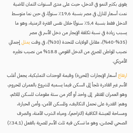
يفوق بكثير النمو في الدخل، حيث على مدى السنوات الثمان الماضية
نمت أسعار المنازل في مصر بنسبة 19,6٪ سنويًّا، في حين نما متوسط
الدخل فقط بنسبة 5,4٪ سنويًّا خلال نفس الفترة الزمنية، وهو ما
يسبب زيادة في نسبة تكلفة الإيجار من دخل الأسر في مصر
(35%-40%)، مقابل الولايات المتحدة (30%)، في وقت
يمثل
إجمالي
نصيب المواطن المصري من الدخل القومي 18.8% من نصيب نظيره
الأمريكي.
ارتفاع
أسعار الإيجارات (المحررة) وقيمة الوحدات التمليكية، يجعل أغلب
الأسر غير القادرة تلجأ إلى السكن فيما يسميه المشروع بالعمران المحروم،
وهو العمران المفتقر إلى واحد أو أكثر من ستة مقومات للسكن الملائم،
وهم: القدرة على تحمل التكاليف، والمسكن الآمن، وأمن الحيازة،
ومساحة المعيشة الكافية (التزاحم)، ومياه الشرب الآمنة، والصرف
الصحي المحسَّن، وهو ما تسكن فيه ثلث الأسر المصرية بالفعل (34,1٪)
.