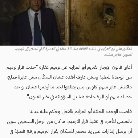
الدكتور علي أبو العزايم في شقته المغلقة منذ 13 عامًا في العمارة التي تحتاج إلى ترميم،
تصوير: هاجر هشام
أعاق قانون الإيجار القديم أبو العزايم عن ترميم عقاره "خدت قرار ترميم
من الوحدة المحلية ومش عارف أنفده عشان السكّان مش عايزة تطلع،
ماكنتش عايز منهم فلوس بس يطلعوا لحد ما أرممها عشان لو حد
حصله منهم أو المارة حاجة هشيل المسؤوليّة في نظر القانون".
قاضت الوحدة المحليّة أبو العزايم بالفعل وحكم عليه غيابيًا
بالحبس
لتأخره في تنفيذ قرار الترميم، ما كان من الرجل السبعيني سوى
أن يرسل إنذارات على يد محضر للسكان بقرار الترميم ورفع قضيّة في