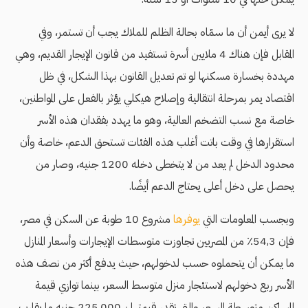
لا يرى أيمن أن ما سمّاه بحالة الظلم للملاك يجب أن تستمر، وفي
المقابل فإن هناك 4 ملايين أسرة تستفيد من قانون الإيجار القديم، وهي
مهددة بخسارة مسكنها لو تم تعديل القانون بهذا الشكل، في ظل
اقتصاد يمر بمرحلة انتقالية وإصلاح هيكلي يؤثر بالفعل على المواطنين،
خاصة مع نسب التضخم العالية، وهو ما يهدد بفقدان هذه الأسر
استقرارها في وقت باتت أغلب هذه الفئات تستحق الدعم، خاصة وأن
محدود الدخل لم يعد من لا يتخطى دخله 1200 جنيه، وصار من
يحصل على دخل أعلى يحتاج الدعم أيضًا.
وبجسب المعلومات التي
يوفرها
مشروع 10 طوبة عن السكن في مصر،
فإن 54,3٪ من المصريين تجاوزت متوسطات الإيجارات وأسعار المنازل
ما يمكن أن يتحملوه حسب لدخولهم، حيث يدفع أكثر من نصف هذه
الأسر ربع دخولهم لاستئجار منزل متوسط السعر، بينما توازي قيمة
المساكن متوسطة السعر والتي تقدر قيمتها بـ 225,000 جنيه ما يقارب