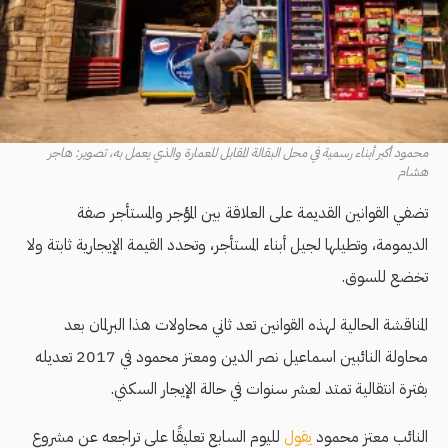
محمود أكبر أبناء رسمية في محل البقالة المقابل للعمارة والذي يعمل به، تصوير: هاجر
هشام
تضفي القوانين القديمة على العلاقة بين المؤجر والمستأجر صفة
الديمومة، وتطيلها لجيل أبناء المستأجر، وتحدد القيمة الإيجارية ثابتة ولا
تخضع للسوق.
المناقشة الحالية لهذه القوانين تعد ثاني محاولات هذا البرلمان بعد
محاولة النائبين اسماعيل نصر الدين ومعتز محمود في 2017 تعديله
بفترة انتقالية تمتد لعشر سنوات في حالة الإيجار السكني.
النائب معتز محمود
يقول
لليوم السابع تعليقًا على تراجعه عن مشروع