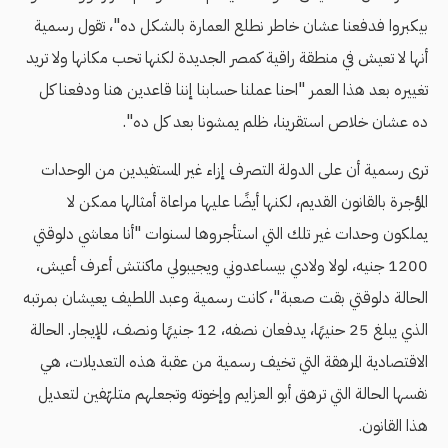
بيكبروا فدفعنا عشان خاطر نطلع العمارة بالشكل ده"، تقول رسمية
أنها لا تعيش في منطقة راقية كمصر الجديدة لكنها تحب مكانها ولا تريد
تغييره بعد هذا العمر "احنا عملنا حسابنا إننا قاعدين هنا ودفعنا كل
ده عشان خلاص استقرينا، ظلم يمشونا بعد كل ده".
ترى رسمية أن على الدولة التصرف إزاء غير المستفيدين من الوحدات
المؤجرة بالقانون القديم، لكنها أيضًا عليها مراعاة أمثالها ممكن لا
يملكون وحدات غير تلك التي استأجروها لسنوات "أنا معاشي دلوقتي
1200 جنيه، لولا ولادي بيساعدوني ويجيبولي ماكنتش أعرف أعيش،
الحالة دلوقتي بقت صعبة"، كانت رسمية وعبد اللطيف يعيشان بمرتبه
الذي يبلغ 25 حنيهًا، يدفعان نصفه، 12 جنيهًا ونصف، للإيجار. الحالة
الاقتصادية المرهقة التي تخيف رسمية من عقبة هذه التعديلات، هي
نفسها الحالة التي ترهق أبو العزايم وإخوته وتجعلهم متلهّفين لتعديل
هذا القانون.