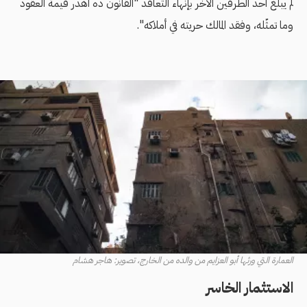
لم يبلغ أحد الطرفين الآخر بإنهاء التعاقد "القانون ده أهدر قيمة العقود
وما تمثّله، وفقد المالك حريته في أملاكه".
العمارة التي ورثها أبو العزايم من والده من الخارج، تصوير: هاجر هشام
الاستثمار الخاسر