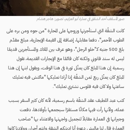
صور لأسقف أحد الشقق في عمارة أبو العزايم، تصوير: هاجر هشام
كانت الشقّة التي استأجرتها وزوجها على المحارة "من جوه ومن بره على
الطوب الأحمر"، دفعا مقابلها، إضافة إلى القيمة الإيجارية، مبلغ مقدّم
بلغ 500 جنيه كـ"خلو الرجل"، وهو عرف بين الملاك والمستأجرين قديمًا
ليس له سند قانوني ولكنه كان قائمًا مع الإيجارات القديمة، تقول
رسمية إن هذا المبلغ كان يمثّل ثورة في هذا الوقت، ويقول ابنها إن هذا
المبلغ كان يمثّل ربع ثمن الشقّة إذا أرادا تمليكها "ماكنش فيه تمليك
ساعتها ولا كان فيه فلوس نشتري تمليك".
كتب عبد اللطيف عقد الشقّة باسم رسمية، لأنه كان كثير السفر بسبب
عمله، ولأنها رأت فيها مكانًا مستقرًا سيجمعها بأولادها، دفعت
وجيرانها في العمارة مقابلاً لتجميل واجهتها والاعتناء بها "صاحب
العمارة قال لنا ماليش دعوة أنا اديتكم الشقة وانتم أحرار، وولادنا كانوا