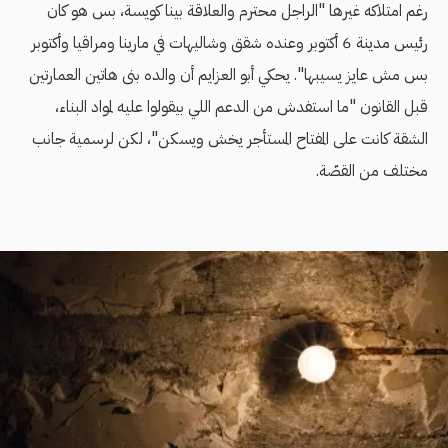
رغم امتلاكه غيرها "الراجل محترم والعلاقة بينا كويسة، بس هو كان
رئيس مدينة 6 أكتوبر وعنده شقق وشاليهات في مارينا ومراقيا وأكتوبر
بس مش عايز يسيبها". يحكي أبو العزايم أن والده بنى هاتين العمارتين
قبل القانون "ما استفدش من الدعم اللي بيقولوا عليه لمواد البناء،
الشقة كانت على المفتاح المستأجر يخش ويسكن"، لكن لرسمية جانب
مختلف من القصّة.