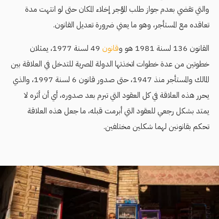
والتي تقضي بعدم جواز طلب المؤجر إخلاء المكان حتى لو انتهت مدة
تعاقده مع المستأجر، وهو ما يعني ضرورة تعديل القانون.
القانون 136 لسنة 1981 هو و
قانون
49 لسنة 1977، يمثلان
خطوتين من عدة خطوات اتخذتها الدولة المصرية للتدخل في العلاقة بين
المالك والمستأجر منذ 1947، حتى صدور قانون 6 لسنة 1997، والذي
يحرر هذه العلاقة في كل العقود التي تبرم بعد صدوره، أي أن أثره لا
يمتد بشكل رجعي للعقود التي أبرمت قبله، ما جعل هذه العلاقة
تحكم بقانونين لهما شكلين مختلفين.