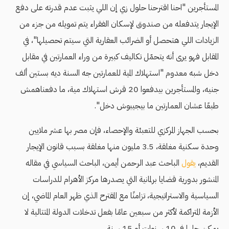
المستأجرين "احنا اقترحنا حلول زي إن اللي يثبت عدم قدرته على دفع
الإيجار يتدفعله من صندوق لإسكان الفقراء يتم تمويله من جزء من
الزيادات اللي هتحصل أو الضرائب العقارية التي سيتم تحصيلها"، في
المقابل فهو يرى أنه يتحمّل تكاليف كبيرة من وراء العمارتين في مقابل
دخل شبه معدوم "استهلاك المية للعمارتين جه السنة ديه بستين ألف
جنيه، والمستأجرين بيدفعوا 20 قرش استهلاك مية، ما دفعناهمش
طبعًا عشان العمارتين ما بيجيبوش دخل".
بحسب الجهاز المركزي للتعبئة والإحصاء، فإن مصر بها عشر ملايين
وحدة سكنية مغلقة، 3.5 مليون منها مغلقة بسبب قانون الإيجار
القديم،
يقول
الباحث عبد الرحمن أيمن، الباحث السياسي في مقاله
المنشور بدورية قضايا برلمانية التي يصدرها مركز الأهرام للدراسات
السياسية والاستراتيجية، تزامنًا مع المقترح الذي ظهر العام الماضي، إن
الأزمة المتراكمة لأكثر من سبعين عامًا بفعل تدخلات الدولة المتتالية لا
يمكن حلها في 10 سنوات أو 15 سنة.