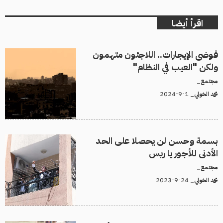
اقرأ أيضا
فوضى الإيجارات.. اللاجئون متهمون
ولكن "العيب في النظام"
مجتمع_
1-9-2024
محمد الخولي_
بسمة وحسن لن يحصلا على الحد
الأدنى للأجور يا ريس
مجتمع_
24-9-2023
محمد الخولي_