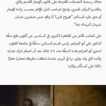
تخاف رسمية التعديلات المقترحة على قانون الإيجار القديم والتي
يناقشها البرلمان المصري، وتتيح لصاحب المنزل المؤجّر بحسب زيادة الإيجار
أو حتى طرد المستأجر "هروح فين؟ أنا ومحمد مش صغيرين عشان
نتبهدل البهدلة ديه".
على الجانب الآخر من القاهرة الكبرى، في السادس من أكتوبر، تقع شقّة
الدكتور علي أبو العزايم، رئيس قسم البساتين سابقًا في جامعة الفيّوم.
اشترى أبو العزايم هذه الشقّة منذ 13 عامًا، بعد أن اضطر لترك عمارة
والده التي ولد وترّبى بها في الهرم، عندما تشققت بطريقة تجعلها خطرًا
دائمًا على السكّان والمارة.