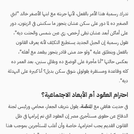
تدرك رسمية هذا الأمر بالفعل، لأنها جربته مع ابنها الأصغر خالد "ابني
الصغير ده لما دور على سكن عشان يتجوز ما سكنش في الزيتون، دور
على أماكن أبعد عشان تبقى أرخص، زي عين شمس والحتت ديه"،
تقول رسمية إن الجيل الجديد يستطيع التكيّف لأنه يعرف القانون
بالفعل وينطبّق عليه "ولو حد مش قادر يتجوز بيقعد مع أهله"،
بعكس حالتها "أنا مأجرة على الوضع ده وبقالي سنين، بعد العمر ده
كله وقاعدة ومستقرة يقولولي شوفي سكن بديل؟ أنا كبيرة على البهدلة
ديه".
احترام العقود أم الأبعاد الاجتماعية؟
في حديث هاتفي مع
المنصّة
، يقول شريف الجعار، محامي ورئيس لجنة
الدفاع عن حقوق مستأجري مصر إن العقود التي تم إبرامها في ظل
القانون القديم يجب احترامها، خاصة وأن أغلب المستأجرين بموجب هذا