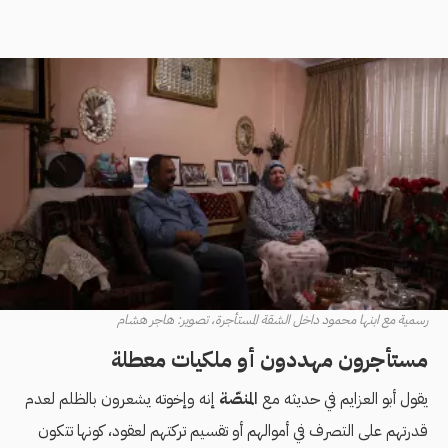
رسمية مع ابنها محمود داخل الشقة المستأجرة، تصوير: هاجر هشام
مستأجرون مهددون أو ملكيات معطلة
يقول أبو العزايم في حديثه مع
المنصّة
إنه وإخوته يشعرون بالظلم لعدم
قدرتهم على التصرف في أموالهم أو تقسيم تركتهم لعقود، كونها تتكون