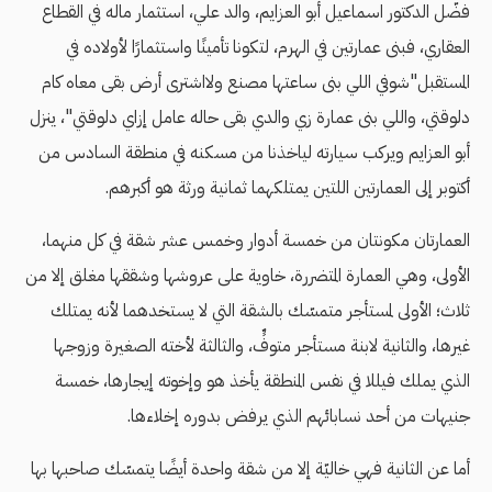
فضّل الدكتور اسماعيل أبو العزايم، والد علي، استثمار ماله في القطاع
العقاري، فبنى عمارتين في الهرم، لتكونا تأمينًا واستثمارًا لأولاده في
المستقبل"شوفي اللي بنى ساعتها مصنع ولااشترى أرض بقى معاه كام
دلوقتي، واللي بنى عمارة زي والدي بقى حاله عامل إزاي دلوقتي"، ينزل
أبو العزايم ويركب سيارته لياخذنا من مسكنه في منطقة السادس من
أكتوبر إلى العمارتين اللتين يمتلكهما ثمانية ورثة هو أكبرهم.
العمارتان مكونتان من خمسة أدوار وخمس عشر شقة في كل منهما،
الأولى، وهي العمارة المتضررة، خاوية على عروشها وشققها مغلق إلا من
ثلاث؛ الأولى لمستأجر متمسّك بالشقة التي لا يستخدهما لأنه يمتلك
غيرها، والثانية لابنة مستأجر متوفٍّ، والثالثة لأخته الصغيرة وزوجها
الذي يملك فيللا في نفس المنطقة يأخذ هو وإخوته إيجارها، خمسة
جنيهات من أحد نسابائهم الذي يرفض بدوره إخلاءها.
أما عن الثانية فهي خاليّة إلا من شقة واحدة أيضًا يتمسّك صاحبها بها