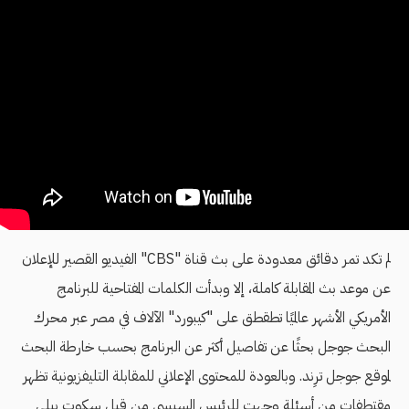
لم تكد تمر دقائق معدودة على بث قناة "CBS" الفيديو القصير للإعلان
عن موعد بث المقابلة كاملة، إلا وبدأت الكلمات المفتاحية للبرنامج
الأمريكي الأشهر عالميًا تطقطق على "كيبورد" الآلاف في مصر عبر محرك
البحث جوجل بحثًا عن تفاصيل أكثر عن البرنامج بحسب خارطة البحث
لموقع جوجل ترِند. وبالعودة للمحتوى الإعلاني للمقابلة التليفزيونية تظهر
مقتطفات من أسئلة وجهت للرئيس السيسي من قبل سكوت بيلي