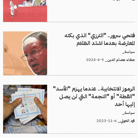
فتحي سرور.. "الترزي" الذي بكته
المعارضة بعدما اشتد الظلام
سياسة_
9-4-2024
صفاء عصام الدين_
الرموز الانتخابية.. عندما يهزم "الأسد"
"القطة" أو "النجمة" التي لن يصل
إليها أحد
سياسة_
6-11-2023
محمد الخولي_