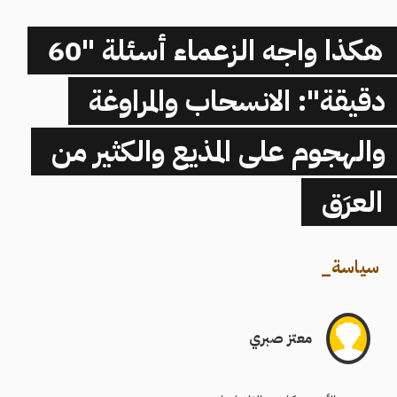
هكذا واجه الزعماء أسئلة "60
دقيقة": الانسحاب والمراوغة
والهجوم على المذيع والكثير من
العرَق
سياسة
_
معتز صبري