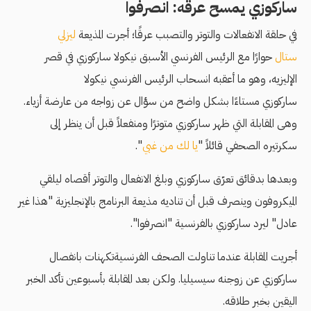
ساركوزي يمسح عرقه: انصرفوا
في حلقة الانفعالات والتوتر والتصبب عرقًا؛ أجرت المذيعة
ليزلي
ستال
حوارًا مع الرئيس الفرنسي الأسبق نيكولا ساركوزي في قصر
الإليزيه، وهو ما أعقبه انسحاب الرئيس الفرنسي نيكولا
ساركوزي مستاءًا بشكل واضح من سؤال عن زواجه من عارضة أزياء.
وهى المقابلة التي ظهر ساركوزي متوترًا ومنفعلاً قبل أن ينظر إلى
سكرتيره الصحفي قائلاً "
يا لك من غبي
".
وبعدها بدقائق تعرّق ساركوزي وبلغ الانفعال والتوتر أقصاه ليلقي
الميكروفون وينصرف قبل أن تناديه مذيعة البرنامج بالإنجليزية "هذا غير
عادل" ليرد ساركوزي بالفرنسية "انصرفوا".
أجريت المقابلة عندما تناولت الصحف الفرنسيةتكهنات بانفصال
ساركوزي عن زوجنه سيسيليا. ولكن بعد المقابلة بأسبوعين تأكد الخبر
اليقين بخبر طلاقه.