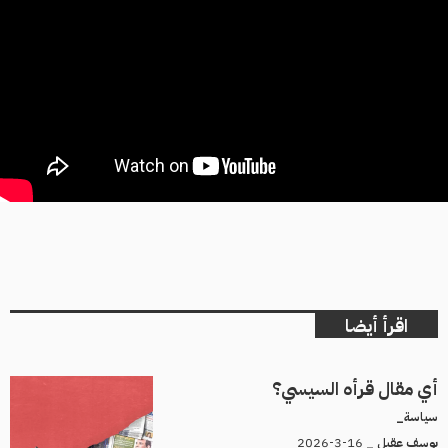
اقرأ أيضا
أي مقال قرأه السيسي؟
سياسة_
16-3-2026
يوسف عقيل _