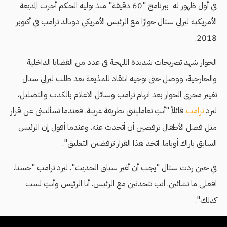
في أول ظهور له ببرنامج "60 دقيقة" منذ توليه الحكم أجرت المذيعة
الأمريكية ليزلي ستال حوارًا مع الرئيس الأمريكي دونالد ترامب في أكتوبر
2018.
الحوار شهد تصريحات شديدة اللهجة في عدد من القضايا الداخلية
والخارجية، ووصل حتى توجيه انتقاد للمذيعة بعد طلب ليزلي ستال
تغيير مجرى الحوار بعد اتهام ترامب وسائل الاعلام بالكذب والتضليل،
ليرد
ترامب
قائلاً "أنتِ تعامليننى بطريقة غريبة. فعندما تسأليننى عن قرار
مثل فصل الأطفال ترفضين أن أتحدث عنه. وعندما أقول إن الرئيس
السابق باراك أوباما. اتخذ هذا القرار ترفضين التعليق".
في حين ردت ستال "يجب أن أغير سياق الحديث". ليرد ترامب "حسنا.
افعلى ما تشائين. أنتِ تتحدثين مع الرئيس. أنا الرئيس وأنتِ لست
كذلك".