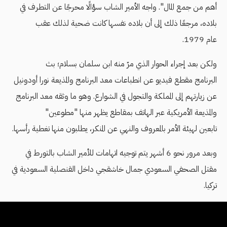
أهم من جمع المال". واجه الأمير الشاب سؤالًا محرجًا عن التطرف في
بلاده، مرجعًا ذلك إلى أن بلاده نفسها كانت ضحية لذلك عقب
عام 1979.
ولكن بعد إجراء الحوار الذي مرّ منه ابن سلمان بسلام؛ بث
البرنامج مقطع فيديو عن انطباعات معد البرنامج والمذيعة نورا أودونيل
عن زيارتهم إلى المملكة والتجول في الشوارع. وهو ما وثقه معد البرنامج
والمذيعة الأمريكية عبر الهاتف بمقاطع يظهر منها "مطوعين"
تابعين لهيئة الأمر بالمعروف والنهي عن المنكر، يطلبون منها تغطية رأسها.
وبعد مرور نحو 6 أشهر يتم توجيه اتهامات للأمير الشاب بالتورط في
مقتل الصحفي السعودي جمال خاشقجي داخل القنصلية السعودية في
تركيا.