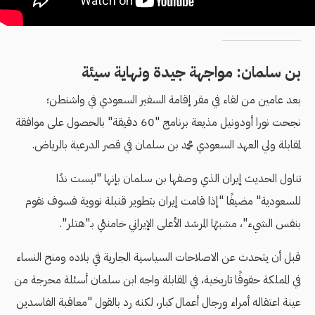
بن سلمان: مواجهة جيدة ونهاية سيئة
بعد عامين من لقاء في مقر إقامة السفير السعودي في واشنطن؛
نجحت نورا أودونيل مذيعة برنامج "60 دقيقة" بالحصول على موافقة
لمقابلة ولي العهد السعودي محمد بن سلمان في قصر الدرعية بالرياض.
تناول الحديث إيران الذي وصفها بن سلمان بإنها "ليست ندًا
للسعودية" مضيفًا "إذا قامت إيران بتطوير قنبلة نووية فسوف نقوم
بنفس الشيء"، مشبهًا المرشد الأعلى الإيراني خامنئي بـ"هتلر".
قبل أن يتحدث عن الاصلاحات السياسية الجارية في بلاده ومنح النساء
في المملكة حقوقًا تاريخية، في المقابلة واجه ابن سلمان أسئلة محرجة من
عينة اعتقاله أمراء ورجال أعمال كبار، لكنه رد بالقول "معاقبة الفاسدين