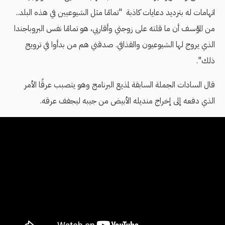
اتهامات له بترديد دعايات كاذبة "تمامًا مثل الشيوعيين في هذه البلد..
من المؤسف أن ما قلته على زوجتي وأقاربي، هو تمامًا نفس البروباجندا
الذي يروج لها الشيوعيون والقذافي. صدقني هم من بدأوا في ترويج
ذلك".
قال السادات الجملة السابقة لمذيع البرنامج وهو يتصبب عرقًا الأمر
الذي دفعه إلى إخراج منديله الأبيض من جيبه ليجفف عرقه.