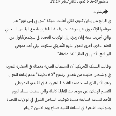
منشور الأحد 6 كانون الثاني/يناير 2019
شارك
في الرابع من يناير/ كانون الثاني أعلنت شبكة "سي بي إس نيوز" عبر
موقعها الإلكتروني عن موعد بث المقابلة التليفزيونية مع الرئيس السيسي
والتي أجريت معه إبان زيارته إلى الولايات المتحدة في سبتمبر/أيلول من
العام الماضي. أجرى الحوار المذيع اﻷمريكي سكوت بيلي أحد مذيعي
البرنامج الأشهر في العالم "60 دقيقة".
وقالت الشبكة الأمريكية أن السلطات المصرية متمثلة في السفارة المصرية
في واشنطن طلبت من مُعدي برنامج "60 دقيقة" عدم إذاعة الحوار.
وهو الأمر الذي استخدمته القناة التليفزيونية في الفيديو التشويقي
القصير للإعلان عن موعد بث المقابلة كاملة والتي ستبث مساء اليوم
الأحد الساعة السابعة مساءً بتوقيت الساحل الشرقي في الولايات المتحدة،
وبتوقيت القاهرة في الساعة الثانية صباح يوم الاثنين 7 يناير.