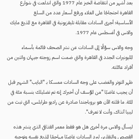
بعد أشهر من انتفاضة الخبز عام 1977 والتي اندلعت في شوارع
القاهرة احتجاجًا على الغلاء ورفع أسعار عدد من السلع
الأساسية؛ أجرى السادات مقابلة تليفزيونية في القاهرة مع المذيع مايك
والاس في أغسطس عام 1977.
وجه والاس سؤالًا إلى السادات عن نشر الصحف قائمة بأسماء
المليونيرات الجدد في القاهرة والتي ضمت اسم زوجته جيهان واثنين من
أفراد عائلته.
ظهر التوتر والغضب على وجه السادات ممسكا بـ "البايب" الشهير قبل
أن يجيب غاضبًا "من المؤسف أن أخبرك إنه تم تضليلك بنسبة مئة في
المئة. ما قلته الآن هو بروباجندا صادرة عن راديو طرابلس، التي تبث من
ليبيا آنذاك، وأنت لا تعرف".
ليسأل والاس مرة أخرى هل هو فقط معمر القذافي الذي ينشر هذه
القصص والتقارير، ليرد السادات غاضبًا مهاجمًا المذيع نفسه وتوجيه