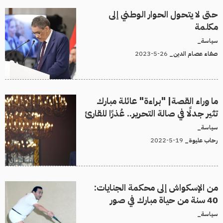
حتى لا يتحول الحوار الوطني إلى
مكلمة
سياسة_
26-5-2023
صفاء عصام الدين_
ما وراء القصة| "براءة" عائلة مبارك
تثير جدلًا في صالة التحرير.. عُذرًا للقارئ
سياسة_
19-5-2022
رحاب عليوة_
من اﻹسكواش إلى محكمة الجنايات:
40 سنة من حياة مبارك في صور
سياسة_