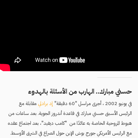
حسني مبارك.. الهارب من الأسئلة بالهدوء
في يونيو 2002 ، أجرى مراسل "60 دقيقة"
إد برادلي
مقابلة مع
الرئيس الأسبق حسني مبارك في قاعدة أندروز الجوية. بعد ساعات من
هبوط المروحية الخاصة به عائدًا من "كامب ديفيد"، بعد اجتماع عقده
مع الرئيس اﻷمريكي جورج بوش الإبن حول الصراع في الشرق الأوسط.