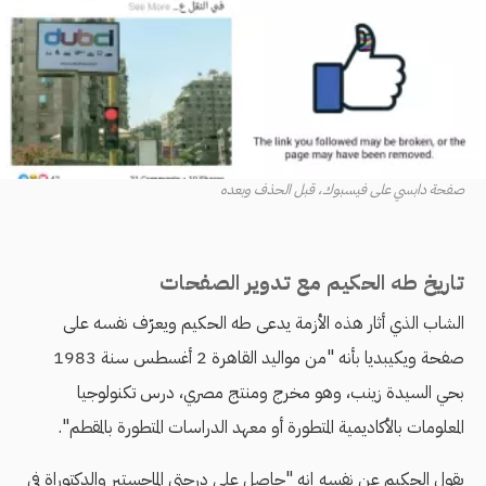
صفحة دابسي على فيسبوك، قبل الحذف وبعده
تاريخ طه الحكيم مع تدوير الصفحات
الشاب الذي أثار هذه الأزمة يدعى طه الحكيم ويعرّف نفسه على
صفحة ويكيبديا بأنه "من مواليد القاهرة 2 أغسطس سنة 1983
بحي السيدة زينب، وهو مخرج ومنتج مصري، درس تكنولوجيا
المعلومات بالأكاديمية المتطورة أو معهد الدراسات المتطورة بالمقطم".
يقول الحكيم عن نفسه إنه "حاصل على درجتي الماجستير والدكتوراة في