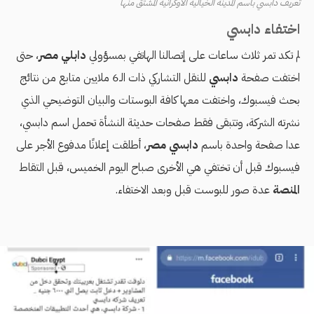
تعريف دابسي باسم المدينة الخيالية الأوكرانية المشتق منها
اختفاء دابسي
لم تكد تمر ثلاث ساعات على إتصالنا الهاتفي بمسؤولي
دابلي مصر
، حتى
اختفت صفحة
دابسي
للنقل التشاركي ذات الـ6 ملايين متابع من نتائج
بحث فيسبوك، واختفت معها كافة البوستات والبيان التوضيحي الذي
نشرته الشركة، وتتبقى فقط صفحات حديثة النشأة تحمل اسم دابسي،
عدا صفحة واحدة باسم
دابسي مصر
، أطلقت إعلانًا مدفوع الأجر على
فيسبوك قبل أن تختفي هي الأخرى صباح اليوم الخميس، قبل التقاط
المنصة
عدة صور للبوست قبل وبعد الاختفاء.