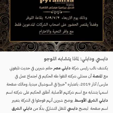
دابسي ودابلي: لماذا يتشابه اللوجو
يكشف نائب رئيس شركة
دابلي مصر
حاتم شيرين في حديث تليفوني
مع
المنصة
أن ممثلي شركته التقوا طه الحكيم في اجتماع عمل في
مارس/ آذار 2019، باعتباره "خبيرًا في السوشيال ميديا، ومالك صفحة
اسمها يتشابه مع اسم شركتهم الأصلية. أطلق الحكيم على شركته اسم
دابلي الشرق الأوسط
. يوضح شيرين أنهم فوجئوا في الشركة بتغيير
اسم صفحة ليصبح
دابسي
للنقل التشاركي بدلًا من
دابلي الشرق