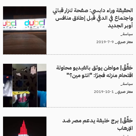
الحقيقة وراء دابسي: صفحة لنزار قباني
واجتماع في الدقي قبل إطلاق منافس
أوبر الجديد
سياسة_
9-7-2019
معتز صبري_
حَقِّقْ| مواطن يوثق بالفيديو محاولة
اقتحام منزله فجرًا: "انتو مين؟"
سياسة_
1-10-2019
معتز صبري_
حَقِّقْ| برج خليفة يدعم مصر ضد
الإرهاب