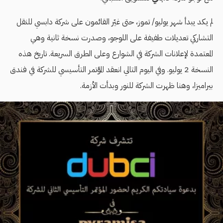
لم يكد يبدأ شهر يوليو/ تموز، حتى غيّر القائمون على شركة دابسي للنقل
التشاركي تعديلات طفيفة على اللوجو، وصدرت نسخة ثانية وهي
المعتمدة لإعلانات الشركة في الشوارع وعلى الطرق السريعة. تاريخ هذه
النسخة 2 يوليو. وفي اليوم التالي انعقد المؤتمر التأسيسي للشركة في فندق
بيراميزا، وهنا ظهرت الشركة للنور وبدأت الأزمة.