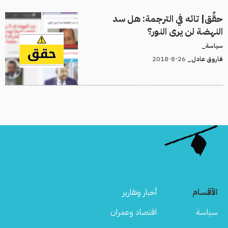
حقِّق| تائه في الترجمة: هل سد
النهضة لن يرى النور؟
سياسة_
26-8-2018
فاروق عادل_
الأقسام
أخبار وتقارير
سياسة
اقتصاد وعمران