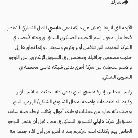
شارك
الأزمة التي أثارها الإعلان عن شركة تدعى
دابسي
للنقل التشاركي لم تقتصر
فقط على دخول اسم المتحدث العسكري السابق وزوجته كأعضاء في
الشركة الجديدة التي تنافس أوبر وكريم وسويفل، وإنما تجاوزها إلى
حديث مصممي جرافيك ومختصين في التسويق الإلكتروني عن اللوجو
والاسم المنتحلان من شركة أخرى تدعى
شبكة دابلي
مختصة في
التسويق الشبكي.
رئيس مجلس إدارة
دابسي
الذي يدعى طه الحكيم، منافس أوبر
وكريم، له اهتمامات واضحة بمجال التسويق الشبكي/ الهرمي، الذي
يوصف بأنه عبارة عن عمليات توظيف أموال، وكانت تربطه صلة سابقة
بمسؤولي شركة
دابلي
للتسويق الشبكي في مصر، قبل أن ينتحل اللوجو
الخاص بهم وكذلك اسم شركتهم بعد 3 أشهر من أول لقاء جمعه مع