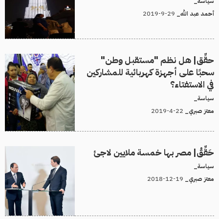
سياسة_
29-9-2019
أحمد عبد الله_
حقِّق| هل نظم "مستقبل وطن"
سحبًا على أجهزة كهربائية للمشاركين
في الاستفتاء؟
سياسة_
22-4-2019
معتز صبري_
حَقِّقْ| مصر بها خمسة ملايين لاجئ
سياسة_
19-12-2018
معتز صبري_