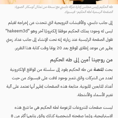
طه الحكيم رئيس مجلس إدارة شركة دابسي مع نسخة من تمثال أوسكار. الصورة:
الصفحة الرسمية لطه الحكيم- فيسبوك
إلى جانب دابسي، والأفيشات الترويجية التي تتحدث عن إخراجه لفيلم
ليس له وجود؛ يملك الحكيم موقعًا إلكترونيًا آخر وهو "hakeem3d"
تقول الصفحة الرئيسية عند زيارته إنه تحت الإنشاء إلى جانب عداد زمني
يظهر عن موعد إطلاق الموقع بعد 20 يومًا وقت كتابة هذا التقرير.
من روجينا أمين إلى طه الحكيم
بحث
المنصة
عن طه الحكيم يقود إلى سلسلة من المواقع الإلكترونية
لعدد من الشركات والتي تتميز بوجود لافت على فيسبوك من حيث
أعداد المتابعين المليونية. متابعة هذه الصفحات يُظهر أنها تعتمد على آلية
تغيير الأسماء والأنشطة.
ليست صفحات المشروعات المزعومة لطه الحكيم هي ما تتبع هذه
الاستراتيجية، وإنما صفحته الشخصية كذلك والتي يتابعها أكثر من 8