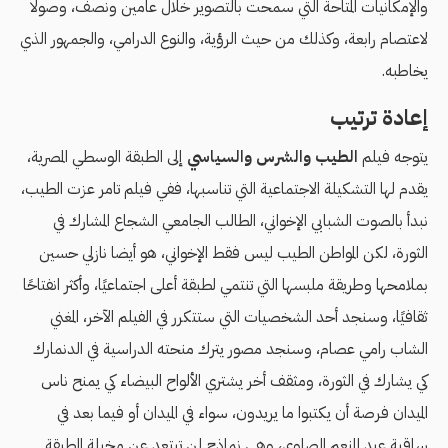
والإمكانيات المتاحة التي سمحت بالتصوير خلال عامين ونصف، وصولًا
لاعتصام رابعة، وكذلك من حيث الرؤية، والنوع الدرامي، والجمهور الذي
يخاطبه.
إعادة ترتيب
يتوجه فيلم
الطيب والشرس والسياسي
إلى الطبقة الوسطي المصرية،
يقدم لها التشكيلة الاجتماعية التي تناسبها، ففي فيلم تامر عزت الطيب،
نبدأ بالصوت الشبابي الإخواني، الطالب الجامعي الشجاع المشارك في
الثورة، لكن المواطن الطيب ليس فقط الإخواني، هو أيضا نازلي حسين
بملامحها وطريقة ملبسها التي تنتمي لطبقة أعلى اجتماعيًا، وأكثر انفتاحًا
ثقافيًا، وسنجد أحد الشخصيات التي ستتكرر في الفيلم الآخر، المغني
الشاب رامي عصام، وسنجد مصور يترك منحته الدراسية في الدنمارك
كي يشارك في الثورة، ومثقف أخر يشتري الألواح البيضاء كي يمنح ناس
الميدان فرصة أن يكتبوا ما يريدون، سواء في الميدان أو فيما بعد في
ساقية عبد المنعم الصاوي، وهي نماذج لن تبتعد عن مخيلة الطبقة