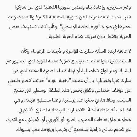
وغير مصريين، وإعادة بناء وتعديل صورتها الذهنية لدي من شاركوا
فيها، بحيث تبتعد تدريجيا عن صورها الحقيقية الكثيرة والمتعددة، ويتم
حصرها في صورة "ثورة الطبقة الوسطي"، وكأنها كانت تستهدف بعض
الحرية وفقط، دون تعريف هذه الحرية المطلوبة.
لا علاقة لهذه المسألة بنظريات المؤامرة والأجندات المزعومة، وكأن
السينمائيين تلقوا تعليمات بترسيخ صورة معينة للثورة لدي الجمهور غير
المشارك وغير الواع بتفاصيلها، أو لإعادة بناء الصورة الذهنية لدي من
شارك فيها وتعديلها. بل أن عملية "نخبنة الثورة" حدثت كتعبير طبيعي
عن موقف اجتماعي وثقافي يخص هذه الطبقة الوسطي التي تصنع
السينما، وتتلقاها، في بحثها عما يرضيها، وعما تستطيع فهمه، وهي
أيضا مسألة متعلقة أحيانًا بالاختيارات البرجماتية لصناع الأفلام في
محاولة خلق تعاطف الجمهور، المصري أو الأوروبي أو الأمريكي، مع الثورة،
عبر تقديم نماذج درامية يستطيع أن يفهمها ويتوحد معها بسهولة.