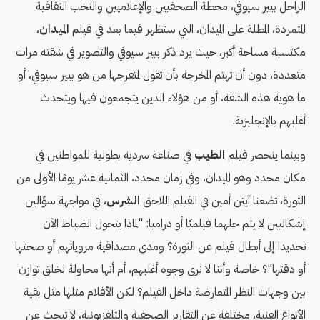
الراحل بيير سيوفي، محطة الصحفيين والإعلاميين والنخب الثقافية
المتمردة، المطلة على الميدان، التي ستظهر فيما بعد في فيلم
الميدان
،
مكتسبة مساحة أكبر، حيث يرد ذكر بيير سيوفي والتصوير في شقته مرات
متعددة، دون أن تهتم المخرجة بأن تقول لمتفرجها من هو بيير سيوفي، أو
ما هوية هذه الشقة، أو من هؤلاء الذين يتجمعون فيها ويتحدث
أغلبهم بالإنجليزية.
وبينما ينحصر فيلم
الطيب
في صناعة سردية بطولية للمواطنين في
مكان محدد وهو الميدان، وفي زمان محدد، الثمانية عشر يومًا الأولى من
الثورة، تضعنا آيتن أمين في الفيلم اللاحق
الشرس
، في مواجهة سؤالين
إشكاليين لا يتم حلهما فيلميًا أو دراميا: "لماذا يتحول الضباط الآن
تحديدا إلى أبطال فيلم عن الثورة؟ ومدى مصداقية مروياتهم أو صحتها
أو دقتها"؟ خاصة وأننا لا نرى وجوه أغلبهم، أم أنها محاولة لخلق توازن
بين وجهات النظر المتعارضة داخل الفيلم؟ لكن الأفلام مثلها مثل بقية
الأنواع الفنية، مختلفة عن التقارير الصحفية والتلفزيونية، لا تبحث عن