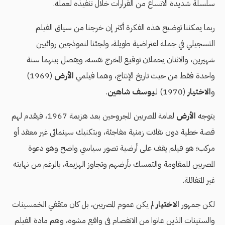
سلسلة شديدة الاتساع من القرارات خلال تنفيذه لعمله.
ربما يمكننا توضيح هذه الفكرة أكثر إن خرجنا من سياق الفيلم
التسجيلي في جملة اعتراضية طويلة، ولجئنا لنموذجين روائيين
شهيرين، والاثنان يحملان توقيع المخرج نفسه، ويفصل بينهما سنة
واحدة فقط من حيث تاريخ الإنتاج، وهما فيلمي
الأرض
(1969)
و
الاختيار
(1970) لـ
يوسف شاهين
.
يتوجه
الأرض
لعامة المصريين المجروحين بعد هزيمة 1967، فيقدم لهم
قصة خطية دون نقلات زمنية مفاجئة، وبتكنيك سينمائي غير معقد أو
مركب؛ هو فيلم يقف على أرضية تصور سياسي واضح وهو دعوة
المصريين للمقاومة والتمسك بأرضهم وتجاوز الهزيمة، بالرغم من نهايته
غير المتفائلة.
لكن جمهور
الاختيار
لم يكن عموم المصريين، بل كان مثقفي الخمسينات
والستينات الذين عانوا من الانفصام في واقع مشوه، وهم مادة الفيلم