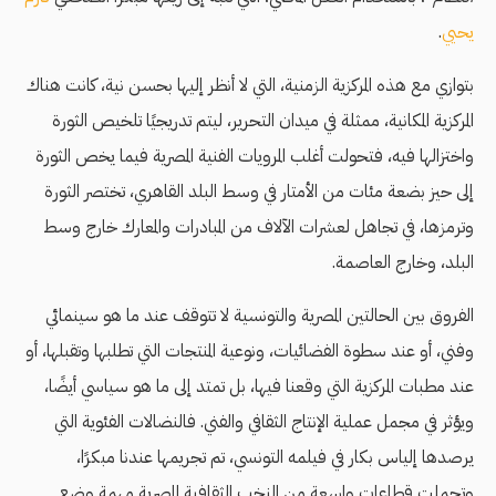
يحيي
.
بتوازي مع هذه المركزية الزمنية، التي لا أنظر إليها بحسن نية، كانت هناك
المركزية المكانية، ممثلة في ميدان التحرير، ليتم تدريجيًا تلخيص الثورة
واختزالها فيه، فتحولت أغلب المرويات الفنية المصرية فيما يخص الثورة
إلى حيز بضعة مئات من الأمتار في وسط البلد القاهري، تختصر الثورة
وترمزها، في تجاهل لعشرات الآلاف من المبادرات والمعارك خارج وسط
البلد، وخارج العاصمة.
الفروق بين الحالتين المصرية والتونسية لا تتوقف عند ما هو سينمائي
وفني، أو عند سطوة الفضائيات، ونوعية المنتجات التي تطلبها وتقبلها، أو
عند مطبات المركزية التي وقعنا فيها، بل تمتد إلى ما هو سياسي أيضًا،
ويؤثر في مجمل عملية الإنتاج الثقافي والفني. فالنضالات الفئوية التي
يرصدها إلياس بكار في فيلمه التونسي، تم تجريمها عندنا مبكرًا،
وتحملت قطاعات واسعة من النخب الثقافية المصرية مهمة وضع