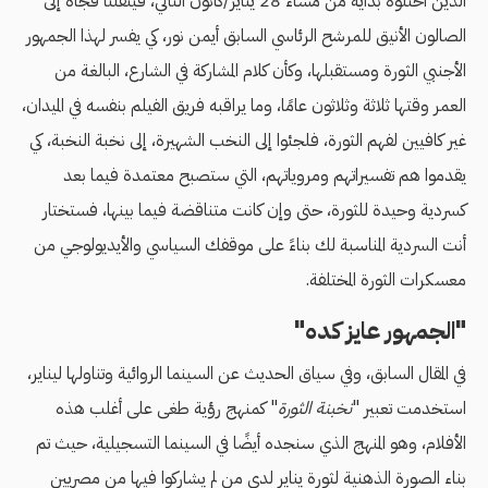
الذين احتلوه بداية من مساء 28 يناير/كانون الثاني، فينقلنا فجأة إلى
الصالون الأنيق للمرشح الرئاسي السابق أيمن نور، كي يفسر لهذا الجمهور
الأجنبي الثورة ومستقبلها، وكأن كلام المشاركة في الشارع، البالغة من
العمر وقتها ثلاثة وثلاثون عامًا، وما يراقبه فريق الفيلم بنفسه في الميدان،
غير كافيين لفهم الثورة، فلجئوا إلى النخب الشهيرة، إلى نخبة النخبة، كي
يقدموا هم تفسيراتهم ومروياتهم، التي ستصبح معتمدة فيما بعد
كسردية وحيدة للثورة، حتى وإن كانت متناقضة فيما بينها، فستختار
أنت السردية المناسبة لك بناءً على موقفك السياسي والأيديولوجي من
معسكرات الثورة المختلفة.
"الجمهور عايز كده"
في المقال السابق، وفي سياق الحديث عن السينما الروائية وتناولها ليناير،
استخدمت تعبير "
نخبنة الثورة
" كمنهج رؤية طغى على أغلب هذه
الأفلام، وهو المنهج الذي سنجده أيضًا في السينما التسجيلية، حيث تم
بناء الصورة الذهنية لثورة يناير لدى من لم يشاركوا فيها من مصريين