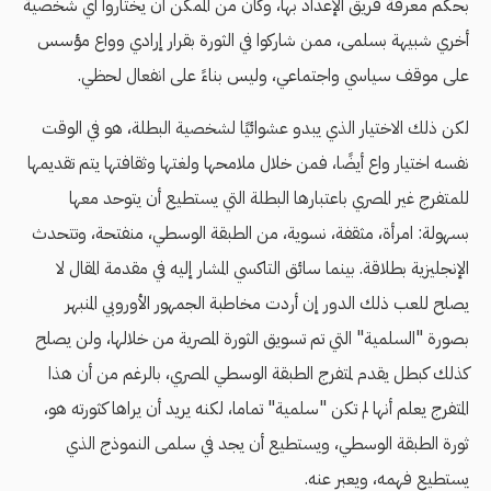
بحكم معرفة فريق الإعداد بها، وكان من الممكن أن يختاروا أي شخصية
أخري شبيهة بسلمى، ممن شاركوا في الثورة بقرار إرادي وواع مؤسس
على موقف سياسي واجتماعي، وليس بناءً على انفعال لحظي.
لكن ذلك الاختيار الذي يبدو عشوائيًا لشخصية البطلة، هو في الوقت
نفسه اختيار واع أيضًا، فمن خلال ملامحها ولغتها وثقافتها يتم تقديمها
للمتفرج غير المصري باعتبارها البطلة التي يستطيع أن يتوحد معها
بسهولة: امرأة، مثقفة، نسوية، من الطبقة الوسطي، منفتحة، وتتحدث
الإنجليزية بطلاقة. بينما سائق التاكسي المشار إليه في مقدمة المقال لا
يصلح للعب ذلك الدور إن أردت مخاطبة الجمهور الأوروبي المنبهر
بصورة "السلمية" التي تم تسويق الثورة المصرية من خلالها، ولن يصلح
كذلك كبطل يقدم لمتفرج الطبقة الوسطي المصري، بالرغم من أن هذا
المتفرج يعلم أنها لم تكن "سلمية" تماما، لكنه يريد أن يراها كثورته هو،
ثورة الطبقة الوسطي، ويستطيع أن يجد في سلمى النموذج الذي
يستطيع فهمه، ويعبر عنه.