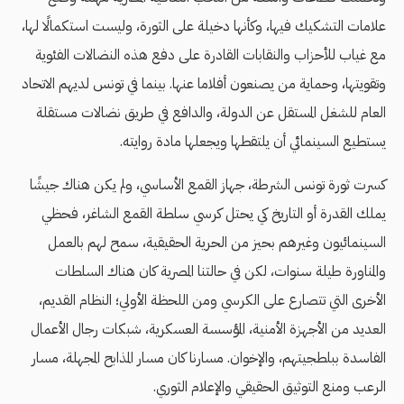
علامات التشكيك فيها، وكأنها دخيلة على الثورة، وليست استكمالًا لها،
مع غياب للأحزاب والنقابات القادرة على دفع هذه النضالات الفئوية
وتقويتها، وحماية من يصنعون أفلاما عنها. بينما في تونس لديهم الاتحاد
العام للشغل المستقل عن الدولة، والدافع في طريق نضالات مستقلة
يستطيع السينمائي أن يلتقطها ويجعلها مادة روايته.
كسرت ثورة تونس الشرطة، جهاز القمع الأساسي، ولم يكن هناك جيشًا
يملك القدرة أو التاريخ كي يحتل كرسي سلطة القمع الشاغر، فحظي
السينمائيون وغيرهم بحيز من الحرية الحقيقية، سمح لهم بالعمل
والمناورة طيلة سنوات، لكن في حالتنا المصرية كان هناك السلطات
الأخرى التي تتصارع على الكرسي ومن اللحظة الأولي؛ النظام القديم،
العديد من الأجهزة الأمنية، المؤسسة العسكرية، شبكات رجال الأعمال
الفاسدة ببلطجيتهم، والإخوان. مسارنا كان مسار المذابح المجهلة، مسار
الرعب ومنع التوثيق الحقيقي والإعلام الثوري.