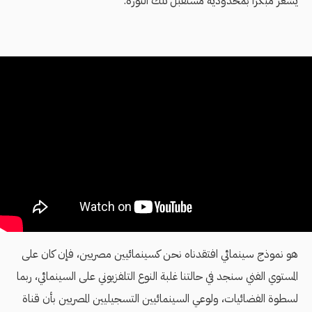
يشعر مبكرًا بمحدودية مستقبل تلك الثورة.
هو نموذج سينمائي افتقدناه نحن كسينمائيين مصريين، فإن كان على
المستوي الفني سنجد في حالتنا غلبة النوع التلفزيوني على السينمائي، ربما
لسطوة الفضائيات، ولوعي السينمائيين التسجيليين المصريين بأن قناة