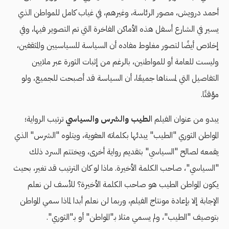
أحمد درويش، مصور الرئاسة، وغيرهم، في غياب كامل للمواطن الذي
يسير في الشارع أسفل هذه الأماكن الفاخرة التي تم التصوير فيها، وفي
إخلاص أيضًا لتصور مغلوط مفاده أن السياسة للسياسيين والمثقفين،
وليست للعامة أو للمواطنين، بالرغم من إثبات الثورة عبر ملايين
التفاصيل التي لمسناها جميعًا، أن السياسة قد أصبحت للجميع، ولو
مؤقتًا.
يبدو من عنوان الفيلم ا
لطيب والشرس والسياسي
ترتيب الرواية؛
المواطن الثوري "الطيب" يبدئها بكلماته العفوية، ويتلوه "الشرس" الذي
يقمعه لصالح "السياسي" بتقديم رواية أخرى، ويختتم السرد ذلك
"السياسي"، صاحب الكلمة الأخيرة. ماذا لو كان الترتيب قد تغير، بحيث
يكون المواطن الطيب هو صاحب الكلمة الأخيرة؟ للأسف لن نعلم
الإجابة إلا بإعادة مونتاج الفيلم، وربما لن نعلم أبدا لماذا سمي المواطن
بتوصيف "الطيب"، ولم يسمي مثلا بـ"المواطن" أو بـ"الثوري".