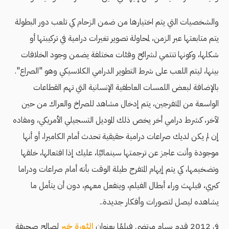
والشخصيات التي يتم اختيارها من ضمن الزحام كي تلعب دور البطولة
يتم متابعتها عبر الزمن، لمحاولة تصوير تغيرات درامية في تركيبتها أو
شكلها، وكونها تنتمي لشرائح وفئات مختلفة يضمن وجود الخلافات
بينها، ليتم اللعب على شرط التطوير الدرامي الكلاسيكي وهو "الصراع".
بالإضافة لبعض اللمسات العاطفية الإنسانية التي تهم القطاعات
الواسعة من المتفرجين، يتم إدخال مشاهد للصراخ والعراك من حين
لآخر، كشرط درامي أخر يخص ذلك الموديل التسجيلي الأمريكي، ومفاده
إن لم يكن لديك صراعات درامية حقيقية تحدث أمام الكاميرا، أو أنها
موجودة وأنت عاجز عن ترجمتها سينمائيًا، عليك إذا افتعالها، خلقها
وتضخيمها، كي يتم إيهام المتفرج طيلة الوقت بأنه أمام صراعات ودراما
كبري، فيلهث وراء أبطال الفيلم، وينفعل معهم، دون أن يتأمل ما
يشاهده ليصل لتصورات وأفكار جديدة..
في 2012 قدم بسام مرتضي فيلمُا بعنوان
الثورة خبر
لصالح صحيفة