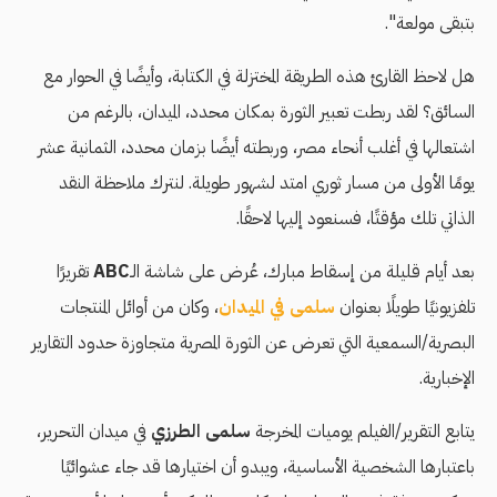
بتبقى مولعة".
هل لاحظ القارئ هذه الطريقة المختزلة في الكتابة، وأيضًا في الحوار مع
السائق؟ لقد ربطت تعبير الثورة بمكان محدد، الميدان، بالرغم من
اشتعالها في أغلب أنحاء مصر، وربطته أيضًا بزمان محدد، الثمانية عشر
يومًا الأولى من مسار ثوري امتد لشهور طويلة. لنترك ملاحظة النقد
الذاتي تلك مؤقتًا، فسنعود إليها لاحقًا.
بعد أيام قليلة من إسقاط مبارك، عُرض على شاشة الـ
ABC
تقريرًا
تلفزيونيًا طويلًا بعنوان
سلمى في الميدان
، وكان من أوائل المنتجات
البصرية/السمعية التي تعرض عن الثورة المصرية متجاوزة حدود التقارير
الإخبارية.
يتابع التقرير/الفيلم يوميات المخرجة
سلمى الطرزي
في ميدان التحرير،
باعتبارها الشخصية الأساسية، ويبدو أن اختيارها قد جاء عشوائيًا