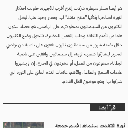
هو أيضا مسار سيطرة شركات إنتاج أقرب للأجهزة، حاولت احتكار
الثورة لصالحها وكأنها "منتج منفذ" لها، ومعبر وحيد عنها، ليظل
الكثيرون من السينمائيون بمحاولاتهم على الهامش، هو حصاد ستون
عاما من تأميم الثقافة وجلب المثقفين للحظيرة، فتحول وضع الكثيرون
خلال بضعة شهور من سينمائيون ثائرون يقفون على ناصية من نواصي
التحرير ليشاركوا شعبهم ثورته، إلى سينمائيين واقفين على ناصية
البطالة، ممنوعون من العمل، أو مشردون في الخارج، إن لم يشهروا
علامات السمع والطاعة، والأهم، علامات الندم العلني على الثورة التي
شاركوا بها، وهو موضوع المقال القادم.
اقرأ أيضا
ثورة افتقدت سينماها: فيلم جمعة