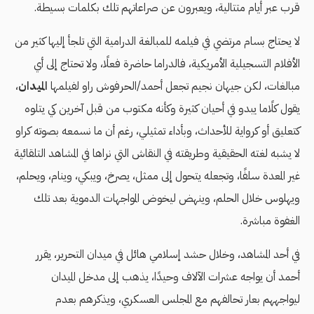
قرب عبر أيام متتالية، ويعبرون عن صراعاتهم تلك بكلمات بسيطة.
لا يحتاج بسام مرتضي في فيلمه للمبالغة الدرامية التي تلجأ إليها كثير من
الأفلام التسجيلية الأمريكية، فالدراما حاضرة فعلًا، ولا تحتاج إلى أي
مبالغات، لكن جيهان نجيم تجعل أحمد/الحرفوش راو لفيلمها
الميدان
،
يقول كلًاما يبدو في أحيان كثيرة وكأنه مكتوب من قبل آخرين كي يتلوه
كتعليق أو كرواية للأحداث، وبأداء تمثيلي، رغم أن ما نسمعه بصوته كراو
لا يشبه لغته الحقيقية وطريقته في النقاش التي نراها في المشاهد التلقائية
غير المعدة سلفًا، وتجعله يتحول إلى ممثل، يصرخ، ويبكي، وينام، ويحلم،
ويهلوس خلال الحلم، وينهض ليخوض المواجهات الدموية بعد تلك
الغفوة مباشرة.
في أحد المشاهد، وخلال حشد إسلامي هائل في ميدان التحرير، يقرر
أحمد أن يواجه عشرات الآلاف وحيدًا، يذهب إلى مدخل الميدان
ليواجههم بعار تحالفهم مع المجلس العسكري، ويذكرهم بعدم