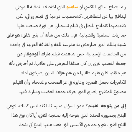
ربما يصلح سائق التاكسي أو
سامبو
الذي اختطف بندقية الشرطي
ليدافع بها عن المتظاهرين، كشخصيات درامية في فيلم روائي، لكن
بتقديمهما كنماذج للبطل في فيلم تسجيلي عن ثورة صنعت عنها
جداريات السلمية والشبابية، فإن ذلك من شأنه أن يثير القلق؛ هو قلق
شبيه بذلك الذي صارحتني به مدرسة للغة والثقافة العربية في واحدة
من الجامعات الإسبانية، حين شاهدت فيلم
مارك ألمودوفار
عن
جمعة الغضب لترى إن كان ملائمًا للعرض على طلابها، ثم أخبرتني بأنه
غير ملائم، فلن يفهم طلابها من هم هؤلاء الذين يصرخون أمام
الكاميرات بجمل قصيرة وعابرة في عز الصخب والمذبحة، وأن الفيلم
مصنوع للمتفرج المصري الذي يعرف جمعة الغضب وشارك فيها.
إلي من يتوجه الفيلم
؟ يبدو السؤال مدرسيًا، لكنه ليس كذلك، فوعي
المبدع بجمهوره المحدد الذي يتوجه إليه بمنتجه الفني، أيا كان نوع هذا
المنتج الفني، هو واحد من الأسس التي يقف عليها المبدع كي يتخذ