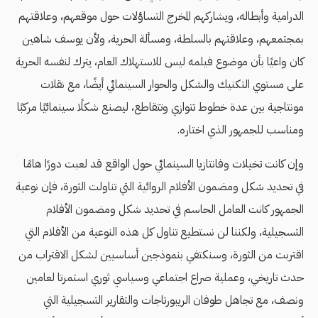
الدرامية وأبطاله، ويشاركهم المخرج التساؤلات حول موقعهم، وعلاقتهم
بمجتمعهم، وعلاقتهم بالسلطة، ومسألة الحرية، ولأن يوسف شاهين
كان واعيًا بأن موضوع فيلمه ليس للاستهلاك العام، يترك لنفسه الحرية
على مستوي التكنيك والشكل والحوار السينمائي أيضًا، مع نقلات
مونتاجية بين عدة خطوط تتوازي وتتقاطع، ليصنع شكلًا سينمائيًا مركبًا
ومناسب للجمهور الذي اختاره.
وإن كانت تخيلات وفانتازيا السينمائي حول الواقع قد لعبت دورًا هامًا
في تحديد شكل ومضمون الأفلام الروائية التي تناولت الثورة، فإن نوعية
الجمهور كانت العامل الحاسم في تحديد شكل ومضمون الأفلام
التسجيلية، ولكننا لن نستطيع تناول كل هذه النوعية من الأفلام التي
اقتربت من الثورة، وسنكتفي بنموذجين أساسيين لشكل الاقتراب من
حدث تاريخي، وعملية صراع اجتماعي وسياسي ثوري استمرتا لعامين
ونصف، مع تجاهل طوفان الريبورتاجات والتقارير التسجيلية التي