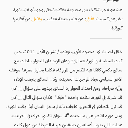
هذا هو الجزء الثالث من مجموعة مقالات تحلل وجود أو غياب ثورة
يناير عن السينما.
الأول
؛ عن فيلم جمعة الغضب،
والثاني
عن أفلامها
الروائية.
خلال أحداث محمد محمود الأولي، نوفمبر/ تشرين الأول 2011، حين
كانت السياسة والثورة هما الموضوعان الوحيدان للحوار، تبادلت مع
سائق تاكسي كلامًا فيه الكثير من المراوغة، فكلانا يحاول معرفة موقف
الآخر السياسي تجاه المواجهات الجديدة، وكان السائق يتجنب الإدلاء
برأيه صراحة، ومع احتداد الحوار رد السائق بهدوء على سؤالي إن كان
قد شارك في الثورة، بكلمة واحدة "طبعًا"، فكان سؤالي التالي إن كان
قد نزل للتظاهر في التحرير، فأجاب بأنه لم يدخل الميدان أبدًا وقت الثورة،
وبأن دوره اقتصر على ما يجيده "أنا سواق تاكسي بعرف في العربيات،
عملت اللي بعرف أعمله، في دقيقتين عربية الشرطة من دول كانت