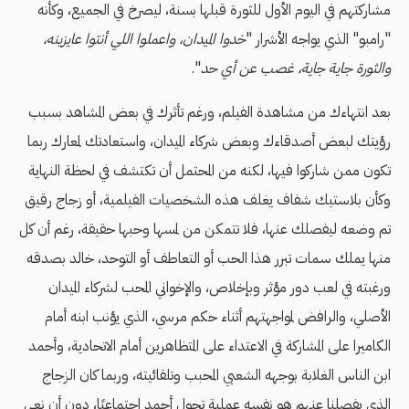
مشاركتهم في اليوم الأول للثورة قبلها بسنة، ليصرخ في الجميع، وكأنه
"رامبو" الذي يواجه الأشرار "
خدوا الميدان، واعملوا اللي أنتوا عايزينه،
والثورة جاية جاية، غصب عن أي حد
".
بعد انتهاءك من مشاهدة الفيلم، ورغم تأثرك في بعض المشاهد بسبب
رؤيتك لبعض أصدقاءك وبعض شركاء الميدان، واستعادتك لمعارك ربما
تكون ممن شاركوا فيها، لكنه من المحتمل أن تكتشف في لحظة النهاية
وكأن بلاستيك شفاف يغلف هذه الشخصيات الفيلمية، أو زجاج رقيق
تم وضعه ليفصلك عنها، فلا تتمكن من لمسها وحبها حقيقة، رغم أن كل
منها يملك سمات تبرر هذا الحب أو التعاطف أو التوحد، خالد بصدقه
ورغبته في لعب دور مؤثر وبإخلاص، والإخواني المحب لشركاء الميدان
الأصلي، والرافض لمواجهتهم أثناء حكم مرسي، الذي يؤنب ابنه أمام
الكاميرا على المشاركة في الاعتداء على المتظاهرين أمام الاتحادية، وأحمد
ابن الناس الغلابة بوجهه الشعبي المحبب وتلقائيته، وربما كان الزجاج
الذي يفصلنا عنهم هو نفسه عملية تحول أحمد اجتماعيًا، دون أن نعي