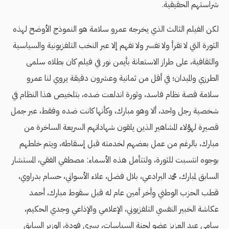
شراستهم الحقيقية.
لكن الفيلم الثالث الذي يخرجه عمرو سلامة هو النموذج الأوضح لهذه
الثورة التي لا تقرأ ولا تفسر ولا تفهم إلا عبر النخب التلفزيونية والسياسية
والثقافية، على طراز الاستعانة بأيمن نور في فيلم كان بطلاه سلمى
الطرزي والميدان؛ في أقل من ثمانية وعشرون دقيقة يروي لنا عمرو
سلامة قصة نظام فاسد، وثورة اندلعت ضده، بتلخيص هذا النظام في
شخصية رجل واحد، ألا وهو مبارك، وكأنها كانت ضده وفقط، عبر جمل
قصيرة لهؤلاء المشاهير الذين يلقون شهاداتهم السريعة الساخرة من
مبارك، بالرغم من عمل بعضهم لخدمته قبل إسقاطه، ويتم خلطهم
بوجوه انتسبت للثورة، ولتتأمل هذه الأسماء: مصطفي الفقي، المستشار
السابق لمبارك، محمد البرادعي، بلال فضل، علاء الأسواني، حسام بدراوي،
قطب الحزب الوطني وأخر أمين عام له قبل سقوط مبارك، أحمد
عكاشة الخبير النفسي التلفزيوني، الإعلامي والإذاعي وجدي الحكيم،
سامي عبد العزيز عضو لجنة السياسات، يسري فودة، الوزير السابق