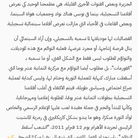
الجزيرة وبعض القنوات الأخرى القليلة، هي مطمحنا الوحيد كي نعرض
أفلامنا التسجيلية، بينما في تونس هناك نواد وجمعيات هواة السينما،
وبعض القاعات في الأحياء التي مازالت تعرض أفلاما سينمائية تسجيلية.
الفضائيات لها موديلاتها لما تسميه بالتسجيلي، وإن أراد السينمائي أن
ينال فرصة إنتاجها، أو مجرد عرضها، فعليه التوائم مع هذه الموديلات.
والتواؤم المطلوب ليس فقط مع الشكل الفني، أو ما نسميه بـ
"الفورمات"، بل مطلوب أيضا التواؤم مع مركزية الثمانية عشر يوما التي
أسقطت مبارك، كنهاية للعملية الثورية وختام لها، وليس كبداية لعملية
صراع اجتماعي وسياسي طويلة، فيتم الاكتفاء في أغلب أفلامنا
التسجيلية ببطولات الثمانية عشر يومًا، المطلوبة إعلاميا ومهرجاناتيا،
وكأنها المبتدأ والخبر في جملة مفيدة لعب عليها الإعلام الرسمي والخاص
لوأد الثورة مبكرًا، وهو ما يبدو بشكل كاريكاتيري في رمزية المانشيت
الرئيسي لجريدة الأهرام يوم 12 فبراير 2011، "
الشعب أسقط
النظام
"، باستخدام الفعل الماضي، التي تنبه إلى زيفها مبكرًا الصحفي
كارم