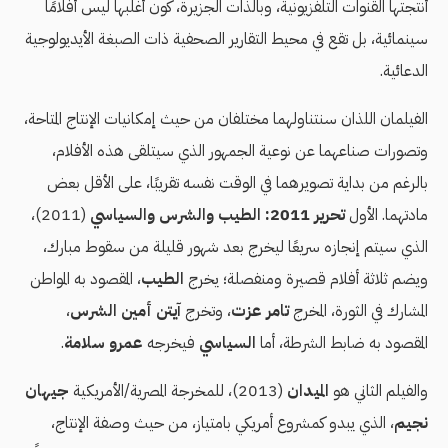
أنتجتها القنوات التلفزيونية، وبالذات الجزيرة، كون أغلبها ليس أفلامًا
سينمائية، بل تقع في محيط التقارير الصحفية ذات الصبغة الأيديولوجية
الدعائية.
الفيلمان اللذان سنتناولهما مختلفان من حيث إمكانيات الإنتاج المتاحة،
وتصورات صناعهما عن نوعية الجمهور الذي سيتلقى هذه الأفلام،
بالرغم من بداية تصويرهما في الوقت نفسه تقريبًا، على الأقل بعض
مادتهما. الأول
تحرير 2011: الطيب والشرس والسياسي
(2011)،
الذي سيتم إنجازه سريعًا ليخرج بعد شهور قليلة من سقوط مبارك،
ويضم ثلاثة أفلام قصيرة ومنفصلة؛ يخرج
الطيب
، المقصود به المواطن
المشارك في الثورة، المخرج
تامر عزت
، وتخرج
آيتن أمين
الشرس
،
المقصود به ضابط الشرطة، أما
السياسي
فيخرجه
عمرو سلامة
.
والفيلم الثاني هو
الميدان
(2013)، للمخرجة المصرية/الأمريكية
جيهان
نجيم
، الذي يبدو كمشروع أمريكي بامتياز، من حيث وصفة الإنتاج،