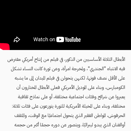
الأبطال الثلاثة الأساسيين من الذكور، في فيلم من إنتاج أمريكي مفترض
فيه الانتباه "الجندري"، ولمخرجة امرأة، وعن ثورة كانت النساء تشكل
على الأقل نصف قوتها، لكنهن يتحولن في فيلم الميدان إلى ما يشبه
الكومبارس، وبناء على الموديل الأمريكي فعلى الأبطال المختارون أن
يعبروا عن شرائح وفئات اجتماعية مختلفة، أو على نماذج ثقافية
مختلفة، وبناء على المخيلة الأمريكية للثورة يتوزعون على فئات ثلاثة:
الحرفوش، المواطن الفقير الذي يتحول اجتماعيًا مع الوقت، والمثقف
أوالفنان الذي يبدو ليبراليًا، ويتصور عن دوره حجمًا أكبر من حجمه