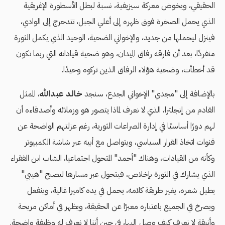
الحقيقي، ويخوض معركة سيزيفية، نسبة لبطل الأسطورة الإغريقية
الذي يحمل الصخرة فوق ظهره إلى أعلي الجبل، تتدحرج إلى الوادي،
فينزل ليحملها من جديد، والإخواني الضحية، الوحيد الذي يكمل الثورة
منفردًا، بعد أن فارقه رفاق الميدان، وهو ضحية قياداته التي ربما تكون
قد أخطأت، وضحية هؤلاء الرفاق الذين تركوه وحيدًا.
بالإضافة إلى "مجدي" الإخواني الجدع، سنجد
خالد عبدالله
، الممثل
القادم من إنجلترا، الذي لا نعرف لماذا يتصور هو وزملائه وأصدقاءه أن
لهم دورًا أساسيًا في إدارة الصراعات الثورية، رغم عزلتهم الواضحة عن
قنوات اتخاذ القرار السياسي، ويتواصل مع أبيه عبر شاشة الكمبيوتر
وكأنه من القيادات، وهناك "أحمد" المتحول اجتماعيا، الشاب ابن الفقراء
الذي يشارك في الثورة بإخلاص، فيتحول عبر مسارها ليصبح "هيبي"
يطيل شعره، يغير طريقة كلامه، يحمل في يده كاميرا غالية، وينفعل
ويصرخ في الجميع باعتباره معبرًا عن الحقيقة، ويظهر في أماكن مريحة
وأنيقة لا نعرف كيف وصل إليها، في حين أننا لا نعرف له وظيفة واضحة.