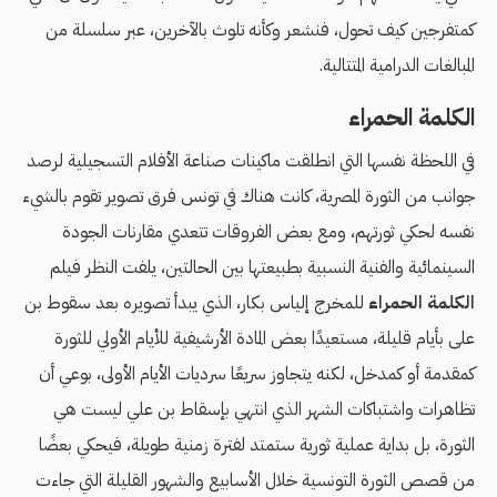
كمتفرجين كيف تحول، فنشعر وكأنه تلوث بالآخرين، عبر سلسلة من
المبالغات الدرامية المتتالية.
الكلمة الحمراء
في اللحظة نفسها التي انطلقت ماكينات صناعة الأفلام التسجيلية لرصد
جوانب من الثورة المصرية، كانت هناك في تونس فرق تصوير تقوم بالشيء
نفسه لحكي ثورتهم، ومع بعض الفروقات تتعدي مقارنات الجودة
السينمائية والفنية النسبية بطبيعتها بين الحالتين، يلفت النظر فيلم
الكلمة الحمراء
للمخرج إلياس بكار، الذي يبدأ تصويره بعد سقوط بن
على بأيام قليلة، مستعيدًا بعض المادة الأرشيفية للأيام الأولي للثورة
كمقدمة أو كمدخل، لكنه يتجاوز سريعًا سرديات الأيام الأولى، بوعي أن
تظاهرات واشتباكات الشهر الذي انتهي بإسقاط بن علي ليست هي
الثورة، بل بداية عملية ثورية ستمتد لفترة زمنية طويلة، فيحكي بعضًا
من قصص الثورة التونسية خلال الأسابيع والشهور القليلة التي جاءت