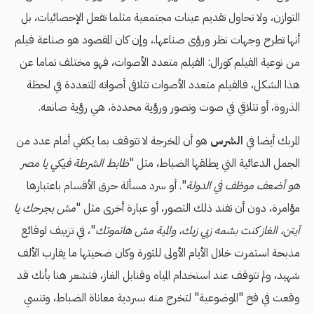
التوازن، ولا تحاول تقديم عينات مجتمعية مثلما تفعل الإحصائيات، بل
أنها تطرح وجهات نظر ورؤى صناعها.، وإن كان المقصود هو صناعة فيلم
من نوعية الفيلم كورال: الفيلم متعدد الأصوات، فهو مختلف تماما عن
هذا الشكل، فالفيلم متعدد الأصوات تتلاقى أصواته المتعددة في لحظة
الذروة، أو تتلاقي في صوت وتصور ورؤية محددة، هي رؤية صانعه.
المربك أيضا في
الشرس
هو أن المخرجة لا تتوقف بما يكفي أمام عدد من
الجمل الدعائية التي يطلقها الضباط، مثل "
ظابط الشرطة فيكي يا مصر
هو أضعف موظف في الدولة
". أو سرد مسألة حرق الأقسام باعتبارها
مؤامرة، دون أن تفند ذلك التصور، أو عبارة أخرى مثل "
مش بجرحك يا
آيتن، الغاز كنت بشمه زيي زيك، والمية مش هاتموتك
"، في تزييف لوقائع
مذبحة استمرت خلال الأيام الأولى للثورة وكان ضحيتها ما يقارب الألف
شهيد، ولم تتوقف عند استخدام المياه وقنابل الغاز، فتشعر هنا بأنك قد
وقعت في فخ "الموضوعية" لتخرج منه بسردية معاناة الضباط، وتنسي