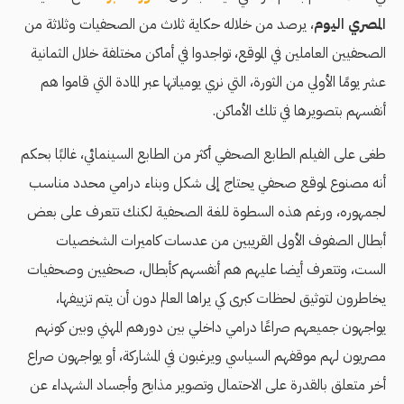
المصري اليوم
، يرصد من خلاله حكاية ثلاث من الصحفيات وثلاثة من
الصحفيين العاملين في الموقع، تواجدوا في أماكن مختلفة خلال الثمانية
عشر يومًا الأولي من الثورة، التي نري يومياتها عبر المادة التي قاموا هم
أنفسهم بتصويرها في تلك الأماكن.
طغى على الفيلم الطابع الصحفي أكثر من الطابع السينمائي، غالبًا بحكم
أنه مصنوع لموقع صحفي يحتاج إلى شكل وبناء درامي محدد مناسب
لجمهوره، ورغم هذه السطوة للغة الصحفية لكنك تتعرف على بعض
أبطال الصفوف الأولى القريبين من عدسات كاميرات الشخصيات
الست، وتتعرف أيضا عليهم هم أنفسهم كأبطال، صحفيين وصحفيات
يخاطرون لتوثيق لحظات كبرى كي يراها العالم دون أن يتم تزييفها،
يواجهون جميعهم صراعًا درامي داخلي بين دورهم المهني وبين كونهم
مصريون لهم موقفهم السياسي ويرغبون في المشاركة، أو يواجهون صراع
أخر متعلق بالقدرة على الاحتمال وتصوير مذابح وأجساد الشهداء عن