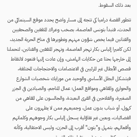
بعد ذلك السقوط.
تتطور القصة دراميا كي تتجه إلى مسار واضح يحدد موقع السينمائي من
الحدث، فنبدأ بتونس العاصمة، بصخب وعراك المثقفين والصحفيين
والفنانين فيما يخص شؤون مهنهم وتطويرها في مناخ الحرية الجديد،
لكن كاميرا إلياس بكار تهجر العاصمة، وتهجر المثقفين والفنانين، لتحملنا
إلى خارجها بحثا عن حكايات الهامش، وإن عادت إليها فتعود لالتقاط
قصص الأبطال غير المرئيين في الاعتصامات والاحتجاجات المختلفة،
فيتشكل البطل الأساسي والوحيد من موزايك شخصيات الشوارع
والحواري والمقاهي ومواقع العمل؛ عمال المناجم، والصيادين في الجزر
الصغيرة، والفلاحين في القرى البعيدة، والجالسون على المقاهي من
كهول، أو شباب بدون عمل، وجميعهم ممن لا يظهرون على
الفضائيات، وبعين غير تفاؤلية يسجل إلياس بكار وجوههم وكلماتهم
وأفعالهم، بتمهل و"بتون" أقرب إلى الحزن، وليس الاحتفالية، وكأنه