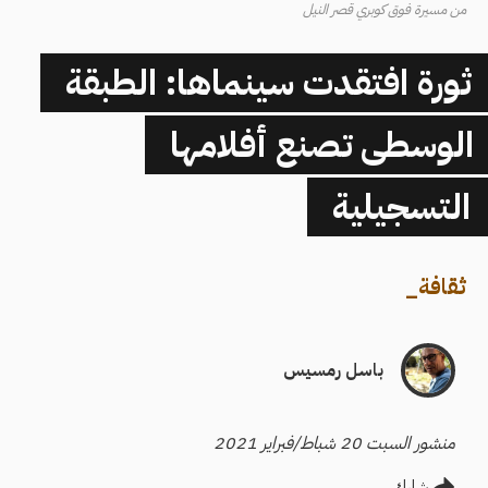
من مسيرة فوق كوبري قصر النيل
ثورة افتقدت سينماها: الطبقة
الوسطى تصنع أفلامها
التسجيلية
ثقافة
_
باسل رمسيس
منشور السبت 20 شباط/فبراير 2021
شارك