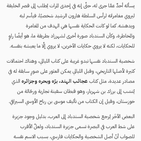
يسأله أحدٌ عمَّا جرى له، حتَّى إنه في إحدى المرات يُطلب إلى قصر الخليفة
ليروي مغامراته لرأس السلطة هارون الرشيد شخصيًا، فيأسر لبه
ويدهشه. كما لو كانت الحكاية نفسها هي الهدف من المغامرة
والمخاطرة، وكأن السندباد صورة أخرى لشهرزاد بطريقة ما، هو أيضًا راوٍ
للحكايات، لكنه لا يروي حكايات الآخرين، لا يروي إلَّا ما يعيشه بنفسه.
شخصية السندباد نفسها تبدو غريبة على كتاب الليالي، وهناك احتمالات
كثيرة لأصلها التاريخي، وقبل الليالي يمكن العثور على صورٍ سابقة له في
مصادر عديدة، مثل كتاب
عجائب الهند، برّه وبحره وجزائره
الذي
يُنسَب إلى برزك بن شهريار، وهو قبطان سفينة تجارية ورحّالة من
خوزستان، وقيل إن الكتاب من تأليف موسى بن رباح الأوسي السيرافي.
البعض الآخَر يُرجع شخصية السندباد إلى العرب، بدليل وجود جزيرة
على شط العرب في البصرة تسمى جزيرة السندباد، ولعلَّ الأقرب
للصواب أنّ أصل الشخصية والحكايات فارسي، بسبب الاسم نفسه