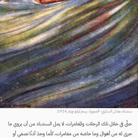
سندباد يعدل الساري- الصورة: رسم لميلو وينتر 1914
حتَّى في خلال تلك الرحلات والمغامرات، لا يمل السندباد من أن يروي ما
جرى له من أهوال وما خاضه من مغامرات، كلّما وجدَ أذنًا تصغي أو