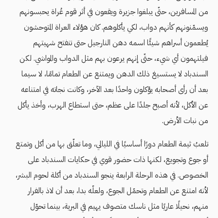
من المسافرين، حتّى يبلغوا جزيرة ويقعون في أثر قوم عُراة يحبسونهم
ويسمّنونهم كأنهم دواب، لكي يأكلوهم. كان هؤلاء العراة المتوحشون
يُطعمون أسراهم شيئًا اسمه دهن النارجيل حتى تنفتح شهيتهم
فيلتهمون أي شيء، حتّى إنهم يرعون بهم مثل الدواب والمواشي. لكن
السندباد لا يستسيغ ذلك الدهن ويمتنع عن الطعام تمامًا، لا سيما
بعد أن رأى أصحابه يؤكلون واحدًا بعد الآخر، وكانت نجاته في امتناعه
عن الأكل، لأنه أصبح جلدًا على عظم، حتى استطاع الهرب، وأخذ يأكل
من نبات الأرض.
تلعبُ ثيمة الطعام دورًا أساسيًا في الليالي، وما تعلّق بها من أكل وتمتع
أو جوع وتجويع، لكنها ذات حضور قوي في حكايات السندباد على
الخصوص. في هذه الرحلة الرابعة ينجو السندباد من أكلة لحوم البشر،
لأنه امتنع عن الطعام وتحمّل الجوع، ولعلّه بدا، بعد أن لاذ بالفرار
منهم، نحيلًا عاريًا مثل ناسك متصوف يهيم في البرية، بينما تحوّل