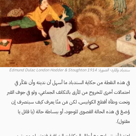
سندباد والمارد- الصورة: Edmund Dulac London Hodder & Stoughton 1914
في هذه النقطة من حكاية السندباد ما أسهل أن ندينه وأن نفكّر في
احتمالات أخرى للخروج من المأزق بالتكاتف الجماعي، ولو في جوف القبر
وتحت وطأة أفظع الكوابيس، لكن مَن منّا يعرف كيف سيتصرف إن
وُضعَ في هذه الحالة القصوى للوجود، أو ببساطة حالة (يا قاتل يا
مقتول).
اعتدنا أن نتسامح مع أبطال الحكايات الخرافية فنعتبر لصوصيتهم