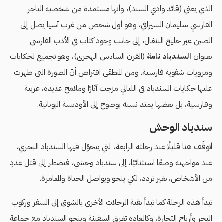
الذي يعني (قائد وادي السند)، وأنها مستمدة من شخصية التاجر
الفارسي سليمان السيرافي، وهو أول شخص من غرب آسيا يصل إلى
الصين عبر خليج البنغال، إلى جانب وجود كتاب في الأدب الفارسي
بعنوان
السندباد نامة
(القرن السادس الهجري)، وهو تجميع لحكايات
ومرويات شفوية فارسية. ومن المنطقي افتراض أنّ الصورة التي ظهرت
عليها حكايات السندباد في الليالي مزجت آثارًا وملامح عديدة، عربية
وفارسية، بل بعضها يمتد نسبه بوضوح إلى الأوديسة اليونانية.
سندباد الوحش
أتوقّف هنا قليلًا عند رحلته الرابعة، التي يتحوّل فيها السندباد البحري،
عند مواجهته وضعًا استثنائيًا، إلى سندباد وحشي، فيضطر إلى قتل عددٍ
من الأشخاص، بغير تردد، لكي ينجو ويواصل الحياة والمغامرة.
تبدأ هذه الرحلة كما تبدأ بقية الرحلات الأخرى بالشوق إلى السفر وركوب
البحر وأرباح التجارة، وكالعادة تغرق السفينة وينجو السندباد مع جماعة