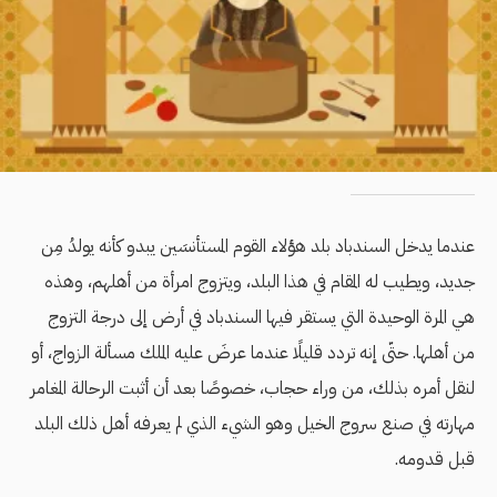
عندما يدخل السندباد بلد هؤلاء القوم المستأنسَين يبدو كأنه يولدُ مِن
جديد، ويطيب له المقام في هذا البلد، ويتزوج امرأة من أهلهم، وهذه
هي المرة الوحيدة التي يستقر فيها السندباد في أرض إلى درجة التزوج
من أهلها. حتّى إنه تردد قليلًا عندما عرضَ عليه الملك مسألة الزواج، أو
لنقل أمره بذلك، من وراء حجاب، خصوصًا بعد أن أثبت الرحالة المغامر
مهارته في صنع سروج الخيل وهو الشيء الذي لم يعرفه أهل ذلك البلد
قبل قدومه.