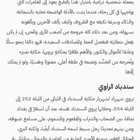
يجعله شخصية درامية بامتياز، هذا بالطبع يعود إلى المغامرات التي
يواجهها في كل رحلة، عندما يثبت بالأدلة الواضحة تحليه بالشجاعة
والذكاء وسرعة تكيفه مع الظروف وكيف يألف الآخرين ويألفونه
بسهولة، ومن بعد ذلك كله خروجه من أصعب المآزق والمحن، إن لم يكن
بفِعل شطارته فبفضل الحظ والمصادفات السعيدة، فهو دائمًا ينجو سالمًا
وغانمًا للأموال والكنوز، والأهم ظافرًا بحكايةٍ يرويها، حكاية تميزه
وتُخرجه من الحَشْد وتضعه في طبقة أعلى، معنويًا ونفسيًا، ولو لم يملك
إلّاها.
سندباد الراوي
تروي شهرزاد لشهريار حكاية السندباد في الليالي من الليلة 252 إلى
الليلة 554، وخلالها يروي السندباد نفسه، بعد أن استقرَّ في بغداد
تمامًا، بين الصحاب والشراب والمطعوم والمشموم، على مسامع ضيوفه،
ومن بينهم تحديدًا رجل بسيط اسمه السندباد أيضًا، ولكنه البري،
الحمَّال الفقير، صورته الأخرى العارية من المغامرة والترحال، وبالتالي بلا