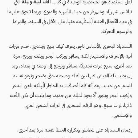
لعلَّ السندباد هو الشخصية الوحيدة في كتاب
ألف ليلة وليلة
التي
تنافس شهرزاد وشهريار من حيث الشُهرة والذيوع، وربما تتفوق عليهما
في عدد الأعمال الفنية المُستلَهمة منها، على الأقل في السينما والدراما
والرسوم المتحركة.
السندباد البحري بالأساس تاجِر، يعرف كيف يبيع ويشتري، خسر ميراث
أبيه بالإسراف والاستهتار لكنه يسافِر ويركب البحر ويغنم ويربح، مرة
بعد أخرى، سبع مرات تحديدًا، يسافر ويرجع إلى وطنه في بغداد، وما
إن يطيب له العيش فيها بين أهله وصحبه حتّى يضجر وتهفو نفسه
للسفر من جديد. رغم أنه كلما أحدقت به المخاطِر المُهلكة يلعن السَفر
وركوب البحر وينوي ألّا يعود لذلك من جديد، وما يلبث أن يكرر اللُعبة
ذاتها، لمرات سبع، وهو الرقم السحري في التراث الشعبي العربي
والإسلامي.
إدمان السندباد على المخاطر، وتكراره الخطأ نفسه مرة بعد أخرى،