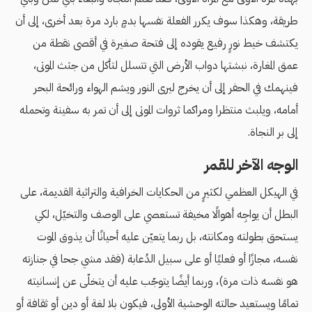
طريقة، وهكذا سوف يكرر الفعلة نفسها بدمٍ بارد مرة بعد أخرى، إلى أن
يكتشف خيط نورٍ رفيع يقوده إلى فتحة صغيرة في أقصى نقطة من
عمق المغارة، نبشتها دواب الأرض التي تتسلل لتأكل من جثث الموتى،
فينهمك في الحفر إلى أن يخرج ليرى النور ويشم الهواء ورائحة البحر
أمامه، ويلبث منتظرا ومراكما ثروات الموتى إلى أن تمر به سفينة وتحمله
إلى بر النجاة.
الوجه الآخر للقمر
في الهيكل العظمي لكثيرٍ من الحكايات الخرافية والتراثية القديمة، على
البطل أن يواجِه أهوالًا مخيفة تستعصي على الوصف والتخيّل، لكي
يستحق بطولته ومكانته، بل ربما يتعيّن عليه أحيانًا أن يذوق الموت
نفسه، مجازًا أو فعليًا أو على سبيل الدُعابة (فقد مشي جحا في جنازته
هو نفسه ذات مرة)، وربما أيضًا يتوجّب عليه أن يتخلّى عن إنسانيته
تمامًا ويستعيد حالته الوحشية الأولى، فيكون بلا لغة أو دين أو ثقافة أو