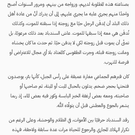
بصناعته هذه المطلوبة لديهم، وزواجه من بينهم، ومرور السنوات أصبح
واحدًا منهم يجري عليه ما يجري عليهم، إلى أن يدرك أنَّ من عادة أهل
ذلك البلد أن يُدفَن الرجل حيًا مع زوجته إذا سبقته للموت، وكذلك
تُدفَن هي معه إذا سبقها للموت. عاش السندباد بعد ذلك مرعوبًا، بل
تمنّى أن يموت قبل زوجته لكي لا يدفن حيًا. ثم حدث ما كان يخشاه
وماتت زوجته قبله، وجرت الطقوس كالمعتاد بلا أي مجال للاعتراض أو
فرصة للتهرب.
كان قبرهم الجماعي مغارة عميقة على رأس الجبل، كأنها بئر، يوصدون
فتحتها بحجر ضخم. يدلون بالحبال الميت أو الميتة، ثم صاحبها أو
صاحبته، ومعه بعض أرغفة الخبز اليابسة وكوز فيه بعض الماء، إذ ربما
يشعر بالجوع والعطش قبل أن يتولّاه الله.
رقد السندباد حرفيًا بين الأموات، في الظلام والوحشة، وعلى الرغم من
تكرار الهلاك المجازي والرجوع للحياة مرات عدة سابقة ولاحقة، فهذه