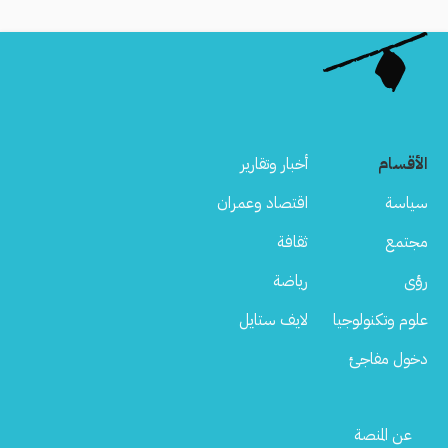
الأقسام
أخبار وتقارير
سياسة
اقتصاد وعمران
مجتمع
ثقافة
رؤى
رياضة
علوم وتكنولوجيا
لايف ستايل
دخول مفاجئ
Footer
عن المنصة