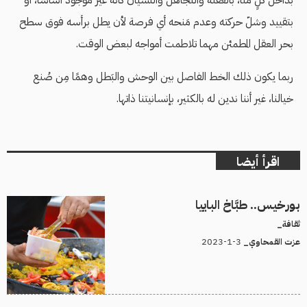
بتقييد وشلّ حركته وعدم مَنحه أي فرصة لأن يطل برأسه فوق سطح
بحر العقل المطمئن مهما تلاطمت أمواجه لبعض الوقت.
ربما يكون ذلك الخط الفاصل بين الوحش والبَطل وهمًا مِن صُنع
خيالنا، غير أننا ندين له بالكثير، بإنسانيتنا ذاتها.
اقرأ أيضا
بورخيس.. طبَّاخ الباييا
ثقافة_
3-1-2023
عزت القمحاوي_