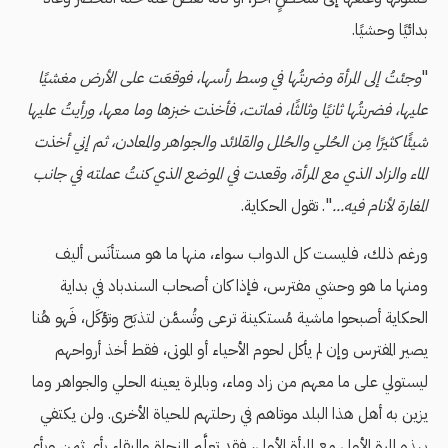
بدائيًا وحشيًا.
"
وجئتُ إلى المرأة وضربتُها في وسط رأسها، فوقعَت على الأرض مغشيًا
عليها، فضربتُها ثانيًا وثالثًا، فماتت، فأخذت خبزها وما معها، ورأيتُ عليها
شيئًا كثيرًا مِن الحُلي والحُلل والقلائد والجواهر والمعادن، ثم إني أخذت
الماء والزاد الذي مع المرأة، وقعدت في الموضع الذي كنتُ عملته في جانب
المغارة لأنام فيه...
". تقول الحكاية.
ورغم ذلك، فليست كل الدواب سواء، منها ما هو مستأنَس أليف
ومنها ما هو وحشي مفترس، فإذا كان أصحاب السندباد في بداية
الحكاية أصبحوا ماشية مُستكينة ترعى وتُسمَّن لتذبَح وتؤكَل، فَهو هُنا
يصير المفترس وإن لم يأكل لحوم الأحياء أو الموتى، فقط أخذ أرواحهم
ليستولي على ما معهم من زاد وماء، وبالمرة يعينه الحلي والجواهر وما
يزين به أهل هذا البلد موتاهم في رحلتهم للحياة الأخرى. ولن يكتفي
بهذه المرة الأولى مع المرأة الأولى، فقد تعلَّم النجاة والبقاء بأي ثمن وبأي