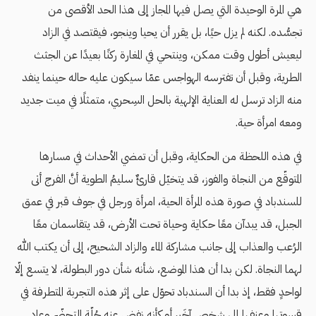
هي المرة الوحيدة التي يصل فيها المجاز إلى هذا الحد الأقصى من
تجسُّده. لكنه لم يزل حيًا، بل يقرر أن يحيا وينجو، فيقتصد في الزاد
ليعيش أطول وقت ممكن، وينتحي في المغارة ركنًا بعيدًا عن الجثث
الطرية، وقبل أن تفترسه الهواجس عمّا سيكون عليه حاله حينما ينفد
منه الزاد ترسل له العناية الإلهية بالحل السِحري، متمثلًا في ميت جديد
ومعه امرأة حية.
في هذه اللحظة من الحكاية، وقبل أن تمضي الأحداث في مسارها
المتوقّع من النجاة والفوز، قد يتخيّل قارئٌ سليمُ الطوية أنَّ الفرج أتى
للسندباد في صورة هذه المرأة الحية، امرأة ورجل في جوف قبر في عمق
الجبل، قد يبدآن معًا حكاية وحياة تحت الأرض، قد يتقاسمان معًا
الرُعب والعذاب إلى جانب مشاركة الماء والزاد الشحيح، إلى أن يكتب الله
لهما النجاة. لكن بدا أن هذا الموضع، شأنه شأن دور البطولة، لا يتسع إلّا
لواحدٍ فقط، إذ بدا أن السندباد تحوّل على إثر هذه التجربة المتطرفة في
قسوتها وعنفها إلى شخصٍ آخَر، أو كأنه نفض عنه حُلّة التحضّر وعاد