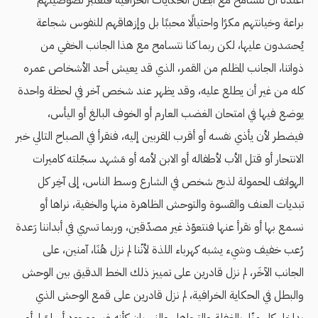
براعة وخيانتهم مكرًا واحتيالًا محببًا بل وإزهاقهم للنفوس شجاعة
يُحسَدون عليها، لكن ربما كنا نتسامح مع هذا الجانب الخفي من
ذواتنا، الجانب المظلم من القمر، الذي قد يعيش أحد الأشخاص عمره
كله من غير أن يطلع عليه، وقد يظهر عند شخص آخر في لحظة واحدة
يوضع فيها في امتحان الغضب العارم أو الخوف البالغ أو اليأس،
فيضطر لأن يأذي نفسه أو أقرب المقربين إليه، فنقرأ في الصباح التالي خبر
الانتحار أو قتل الأب لأطفاله أو الابن لأمه أو مَشهد سجّلته كاميرات
الهواتف المحمولة لذبح شخص في الشارع وسط الناس، إلى آخِر كل
تبديات العنف والقسوة والتوحش الظاهرة منها والخفية، نراها أو
نسمع بها أو نقرأ عنها فنتعوّذ غير مصدّقين، وربما تسري في أبداننا رَعدة
رُعب خفيف وشيء يشبه كهرباء اللذة لأنّنا لم نزل هُنَا، آمنين، على
الجانب الآخَر، لم نزل قادرين على تمييز ذلك الخط الدقيق بين الوحش
والبطل في الحكاية الخرافية، لم نزل قادرين على قمع الوحش الذي
بداخل كلٍ منّا، بالغفلة والتجاهل والنسيان كأنه غير موجود أساسًا، أو