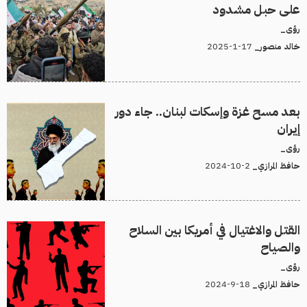
على حبل مشدود
رؤى_
17-1-2025
خالد منصور_
بعد مسح غزة وإسكات لبنان.. جاء دور
إيران
رؤى_
2-10-2024
حافظ المرازي_
القتل والاغتيال في أمريكا بين السلاح
والصياح
رؤى_
18-9-2024
حافظ المرازي_