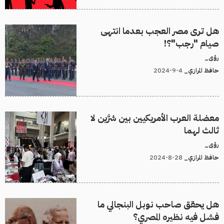
هل ترى مصر العجب بعدما انتهى
صيام "رجب"؟!
رؤى_
4-9-2024
حافظ المرازي_
معضلة العرب الأمريكيين بين شرَّين لا
ثالث لهما
رؤى_
28-8-2024
حافظ المرازي_
هل يحقق صاحب نوبل البنجالي ما
فشل فيه نظيره المصري؟