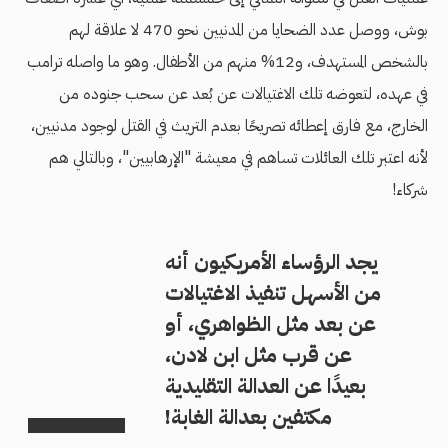
بوش، ووصل عدد الضحايا من المدنيين نحو 470 لا علاقة لهم
بالشخص المستهدف، و12% منهم من الأطفال. وهو ما واصله ترامب
في عهده، لتعوضه تلك الاغتيالات عن بُعد عن سحب جنوده من
الخارج، مع فارق إعطائه تصريحًا بعدم التريث في القتل لوجود مدنيين،
لأنه اعتبر تلك العائلات تساهم في معيشة "الإرهابيين"، وبالتالي هم
شركاء!
يجد الرؤساء الأمريكيون أنه
من الأسهل تنفيذ الاغتيالات
عن بعد مثل الظواهري، أو
عن قرب مثل ابن لادن،
بعيدًا عن العدالة التقليدية
مكتفين بعدالة الغابة!