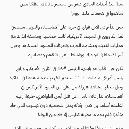
سنة منذ أحداث الحادي عشر من سبتمبر 2001، انتقامًا ممن
ساهموا في هجمات ذلك اليوم!
حين بدأ بوش الابن قولها في حربه على أفغانستان والعراق، مستعيرًا
لغة الكاوبوي في السينما الأمريكية، كانت حماسية ومتسقة آنذاك مع
عمليات التعبئة ومشاهد الحرب وتحركات الحشود العسكرية، وحزن
أسر الضحايا في نيويورك وواشنطن على قتلاهم ومصابيهم.
لكن حين قالها جو بايدن، الرئيس #46 في التاريخ الأمريكي، ورابع
رئيس أمريكي منذ أحداث 11 سبتمبر التي بهتت مشاهدها في الذاكرة
وحل محلها مشاهد هرولة من تبقى من الجنود الأمريكيين في
أفغانستان، بدا إعلان بايدن عن قتل أيمن الظواهري، خليفة زعيم
القاعدة أسامة بن لادن، وكأنه يمثل شخصية دون كيشوت الذي جاء
متأخرًا فلم يجد ما يحاربه كفارس إلا طواحين الهواء!
يبدو المشهد باهتًا وفاترًا لو جردناهما من ألقابهما، ومن صفتي القاتل