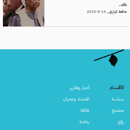
رؤى_
14-8-2024
حافظ المرازي_
الأقسام
أخبار وتقارير
سياسة
اقتصاد وعمران
مجتمع
ثقافة
رؤى
رياضة