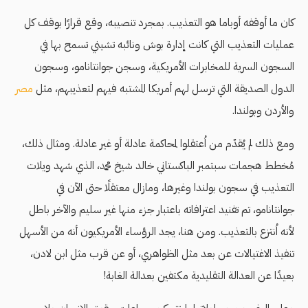
كان ما أوقفه أوباما هو التعذيب. بمجرد تنصيبه، وقع قرارًا بوقف كل
عمليات التعذيب التي كانت إدارة بوش ونائبه تشيني تسمح بها في
السجون السرية للمخابرات الأمريكية، وسجن جوانتانامو، وسجون
الدول الصديقة التي ترسل لهم أمريكا المشتبه فيهم لتعذيبهم، مثل
مصر
والأردن وبولندا.
ومع ذلك لم يُقدّم من اُعتقلوا لمحاكمة عادلة أو غير عادلة. ومثال ذلك،
مُخطط هجمات سبتمبر الباكستاني خالد شيخ محمد، الذي شهد ويلات
التعذيب في سجون بولندا وغيرها، ومازال معتقلًا حتى الآن في
جوانتانامو، تم تفنيد اعترافاته باعتبار جزء منها غير سليم والآخر باطل
لأنه اُنتزع بالتعذيب. ومن هنا، يجد الرؤساء الأمريكيون أنه من الأسهل
تنفيذ الاغتيالات عن بعد مثل الظواهري، أو عن قرب مثل ابن لادن،
بعيدًا عن العدالة التقليدية مكتفين بعدالة الغابة!