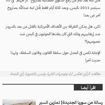
قُتل ابنه بعد عام من رفع الدعوى القضائية بصاروخ "نار جهنم" في 30
سبتمبر 2011 باليمن، وبعد ثلاثة أيام فقط قُتل ابنه عبدالله بصاروخ
آخر عن بعد!
لكن، هل يمكن التفرقة بين الأهداف الأمريكية بالقتل عن بعد بالدرونز
ضد إرهابييهم وتلك التي كان ينفذها الحوثيون في اليمن ضد
خصومهم؟!
الإجابة تكمن في الجدل حول سلطة القانون وقانون السلطة.. ولهذا
حديث آخر!
مقالات الرأي تعكس آراء وتوجهات كتابها، وليس بالضرورة رأي المنصة.
اقرأ أيضا
رسالة من سوريا الجديدة| تمارين السير