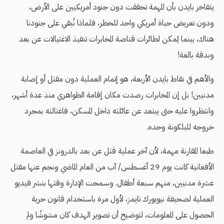
يتفاخر بايدن بأن المهمة تحققت دون جنود أمريكيين على الأرض،
ودون تعريض حياة أمريكي واحد للخطر، فلماذا نُبقي على جنودنا
هناك، بينما يُمكن لطائرات قناصة المخابرات تنفيذ الاغتيالات عن بعد
وبدقة بالغة!
والأهم في نقاط بايدن الأربعة، هو إتمام العملية دون مقتل أو إصابة
مدنيين! بل إن المخابرات رصدت مكان إقامة الظواهري منذ عدة أشهر،
وانتظروا عليه حتى يبتعد عن عائلته داخل المسكن، فاغتالته بمجرد
خروجه للبلكونة وحده.
طبعا المقارنة مهمة، لأن آخر عملية قتل عن بعد بالدرونز في العاصمة
الأفغانية كانت يوم 29 أغسطس/ آب من العام الماضي ونجم عنها مقتل
عشرة مدنيين، منهم سبعة أطفال. وسمحت الإدارة وقتها بنشر فيديو
العملية لصحيفة نيويورك تايمز، لأول مرة باستخدام قانون حرية
الحصول على المعلومات، لتوضيح أن تصوير الهدف كان مشوشًا ولم