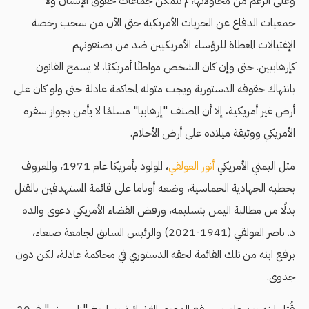
وعلى الرغم من محاولاتها، لم تتمكن جماعات حقوق الإنسان ولا
جمعيات الدفاع عن الحريات الأمريكية حتى الآن من سحب رخصة
الإغتيالات المعطاة للرؤساء الأمريكيين ضد من يصنفونهم
كإرهابيين. حتى وإن كان الشخص مواطنًا أمريكيًا، لا يسمح القانون
بانتهاك حقوقه الدستورية ويجب مثوله لمحاكمة عادلة حتى ولو كان على
أرض غير أمريكية، إلا أن المصنف "إرهابيا" مسلمًا لا يأمن بجواز سفره
الأمريكي ووثيقة ميلاده على أرض الأحلام.
مثل اليمني الأمريكي
أنور العولقي
، المولود بأمريكا عام 1971، والمعروف
بخطبه الجهادية الحماسية، وضعه أوباما على قائمة المستهدفين بالقتل
بدلًا من مطالبة اليمن بتسليمه، ورفض القضاء الأمريكي دعوى والده
د. ناصر العولقي (1941-2021) والرئيس السابق لجامعة صنعاء،
برفع ابنه من تلك القائمة لحقه الدستوري في محاكمة عادلة، لكن دون
جدوى.