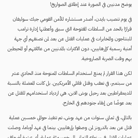
يوضح مدنيين في الصورة عند إطلاق الصواريخ!
في يوم تنصيب بايدن، أصدر مستشاره للأمن القومي جيك سوليفان
قرارًا بالحد من السلطات المفتوحة التي سبق وأعطتها إدارة ترامب
للبنتاجون والمخابرات في عمليات القتل عن بعد لمن تصنفهم أي جهة
أمنية رسمية كإرهابيين، دون الاكتراث بالمدنيين من عائلاتهم أو المحيطين
بهم وقت الضربة الصاروخية.
لكن هذا القرار لم يمنع استخدام السلطات الممنوحة منذ الحادي عشر
من سبتمبر، في تعقب وقتل قاتلي الأمريكيين. بل كانت المعضلة بالنسبة
للديمقراطيين بعد رحيل بوش الابن، هي ازدياد استخدامهم للقتل عن
بعد عوضًا عن إبقاء جنودهم في الخارج.
بالتالي، في ثماني سنوات من عهد بوش، تم تنفيذ حوالي خمسين عملية
قتل عن بعد بالدرونز لمن وصفوا بإرهابيين. بينما في عهد أوباما، وصلت
عمليات القتل في سنواته الثماني إلى خمسمئة عملية، أي عشرة أضعاف