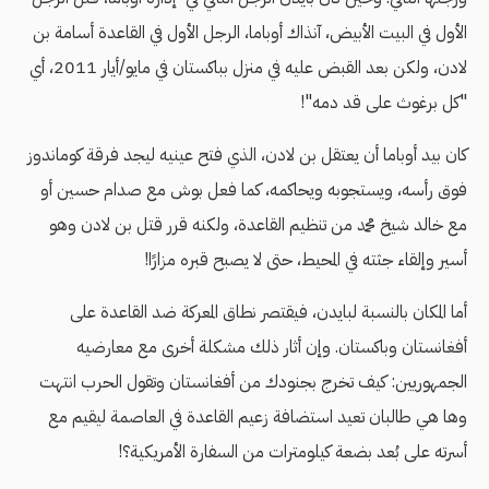
الأول في البيت الأبيض، آنذاك أوباما، الرجل الأول في القاعدة أسامة بن
لادن، ولكن بعد القبض عليه في منزل بباكستان في مايو/أيار 2011، أي
"كل برغوث على قد دمه"!
كان بيد أوباما أن يعتقل بن لادن، الذي فتح عينيه ليجد فرقة كوماندوز
فوق رأسه، ويستجوبه ويحاكمه، كما فعل بوش مع صدام حسين أو
مع خالد شيخ محمد من تنظيم القاعدة، ولكنه قرر قتل بن لادن وهو
أسير وإلقاء جثته في المحيط، حتى لا يصبح قبره مزارًا!
أما المكان بالنسبة لبايدن، فيقتصر نطاق المعركة ضد القاعدة على
أفغانستان وباكستان. وإن أثار ذلك مشكلة أخرى مع معارضيه
الجمهوريين: كيف تخرج بجنودك من أفغانستان وتقول الحرب انتهت
وها هي طالبان تعيد استضافة زعيم القاعدة في العاصمة ليقيم مع
أسرته على بُعد بضعة كيلومترات من السفارة الأمريكية؟!