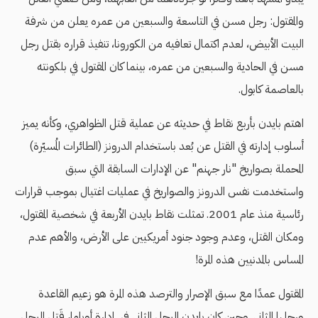
والمقتول: رجل مسن في التاسعة والسبعين من عمره يعلن من شرفة
البيت الأبيض، لعدم اكتمال تعافيه من الكورونا، تنفيذ قراره بقتل رجل
مسن في الحادية والسبعين من عمره، بينما كان المقتول في بلكونته
بالعاصمة كابول.
اهتم بايدن بأربع نقاط في حديثه عن عملية قتل الظواهري، وكأنه يميز
أسلوب إدارته في القتل عن بُعد باستخدام الدرونز (الطائرات المُسيّرة)
المحملة بصواريخ "نار جهنم" عن الإدارات السابقة التي سبق
واستخدمت نفس الدرونز والصواريخ في عمليات اغتيال بموجب قرارات
رئاسية منذ عام 2001. تمثلت نقاط بايدن الأربعة في شخصية المقتول،
ومكان القتل، وعدم وجود جنود أمريكيين على الأرض، والأهم عدم
المساس بالمدنيين هذه المرة!
المقتول عمدًا مع سبق الإصرار والترصد هذه المرة هو زعيم القاعدة
ورجلها الثاني. وحين كان بايدن الرجل الثاني في إدارة أوباما، قَتل الرجل