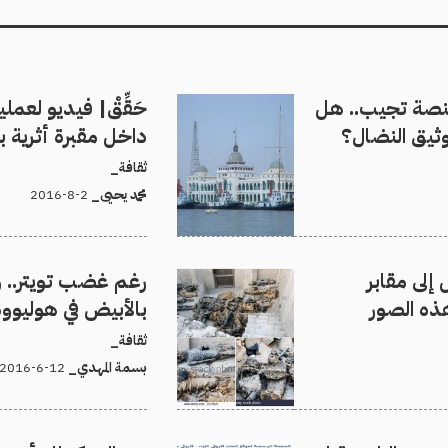
لمنصة تجيب.. هل
حَقِّقْ| فيديو لعمل
وثيق النضال؟
داخل مقبرة أثرية با
ثقافة_
محمد يحيى_
2-8-2016
إلى مقابر
رغم غضب تويتر.. 
هذه الصور
بالأبيض في هوليوود
ثقافة_
بسمة المهدي_
12-6-2016