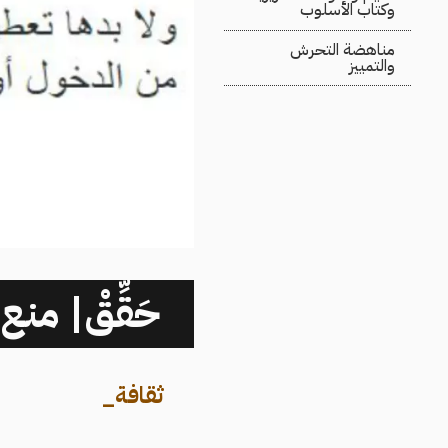
وكتاب الأسلوب
مناهضة التحرش
والتمييز
حَقِّقْ| من
ثقافة
_