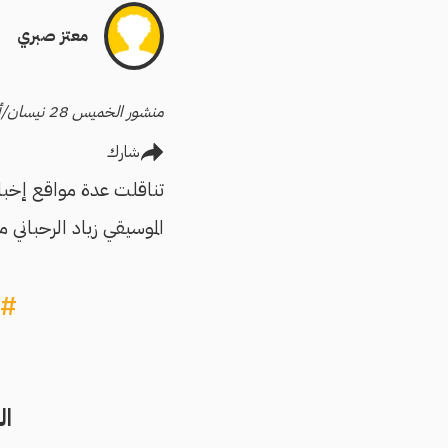
معتز صبري
منشور الخميس 28 نيسان/أبريل 2016
شارك
تناقلت عدة مواقع إخبار
الموسيقي زياد الرحباني م
#ا
ال