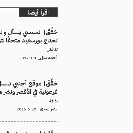
اقرأ أيضا
حَقِّقْ| السيسي يسأل وا
تحتاج بورسعيد متحفًا لت
ثقافة_
أحمد بلال_
1-1-2017
حَقِّقْ| موقع أجنبي تسلل 
فرعونية في الأقصر ونشر 
ثقافة_
معتز صبري_
20-6-2016