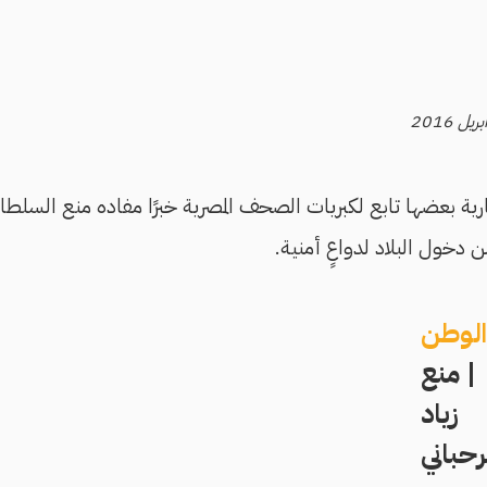
ية بعضها تابع لكبريات الصحف المصرية خبرًا مفاده منع السلطا
ن دخول البلاد لدواعٍ أمنية.
لوطن
| منع
زياد
رحباني