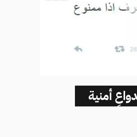
دواعٍ أمنية