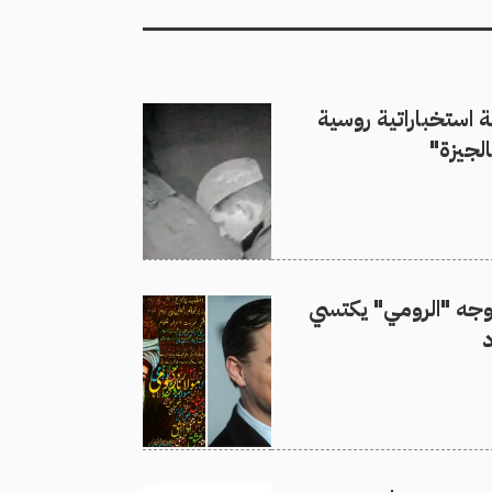
ية استخباراتية روسية
لجيزة"
وجه "الرومي" يكتسي