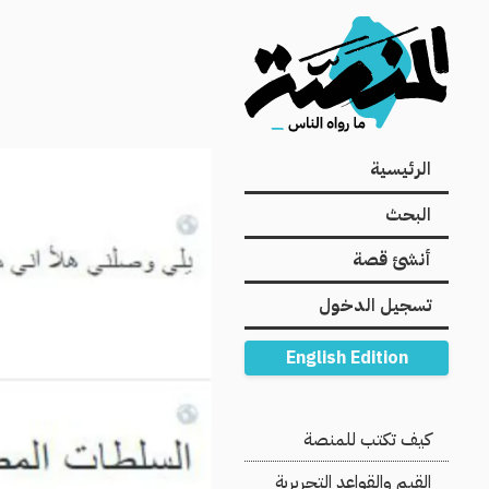
Main
الرئيسية
navigation
البحث
أنشئ قصة
تسجيل الدخول
English Edition
Secondary
كيف تكتب للمنصة
Navigation
القيم والقواعد التحريرية