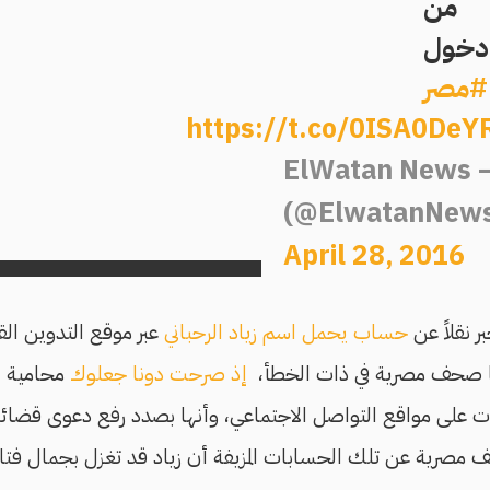
من
دخول
#مصر
https://t.co/0ISA0DeY
— ElWatan News
(@ElwatanNew
April 28, 2016
 نقلاً عن
حساب يحمل اسم زياد الرحباني
عبر موقع التدوين الق
فيها صحف مصرية في ذات الخطأ،
إذ صرحت دونا جعلوك
محامية ال
ات على مواقع التواصل الاجتماعي، وأنها بصدد رفع دعوى قضائي
صرية عن تلك الحسابات المزيفة أن زياد قد تغزل بجمال فتا