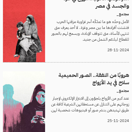
والجسد في مصر
مجتمع_
الأمل وحدُه هو ما تملكُه أسر غزاوية مزقتها الحرب
فتشتت أفرادها ما بين مصر وغزة.. لا أحد يعرف متى
تنتهي المأساة، متى تتوقف الإبادة، ويسمح لهم بالعبور
للقطاع ليلتئم الشمل من جديد.
28-11-2024
هروبًا من النفقة.. الصور الحميمية
سلاح في يد الأزواج
مجتمع_
عدد كبير من الأزواج يلجؤون إلى الابتزاز الإلكتروني لإجبار
زوجاتهم على التنازل عن مستحقاتهن الشرعية كافة عن
طريق تهديدهن بنشر صور أو فيديوهات شخصية لهن.
25-11-2024