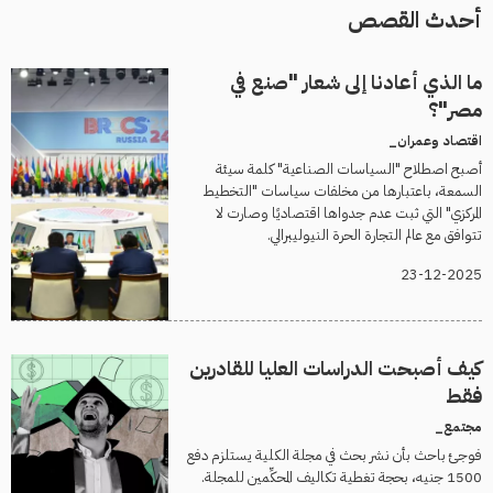
أحدث القصص
ما الذي أعادنا إلى شعار "صنع في
مصر"؟
اقتصاد وعمران_
أصبح اصطلاح "السياسات الصناعية" كلمة سيئة
السمعة، باعتبارها من مخلفات سياسات "التخطيط
المركزي" التي ثبت عدم جدواها اقتصاديًا وصارت لا
تتوافق مع عالم التجارة الحرة النيوليبرالي.
23-12-2025
كيف أصبحت الدراسات العليا للقادرين
فقط
مجتمع_
فوجئ باحث بأن نشر بحث في مجلة الكلية يستلزم دفع
1500 جنيه، بحجة تغطية تكاليف المحكِّمين للمجلة.