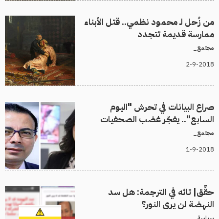
من زُحل لـ محمود نظمي.. قتل الأبناء
ممارسة قديمة تتجدد
مجتمع_
2-9-2018
صراع البيانات في تحرش "اليوم
السابع".. يفجّر غضب الصحفيات
مجتمع_
1-9-2018
حقِّق| تائه في الترجمة: هل سد
النهضة لن يرى النور؟
سياسة_