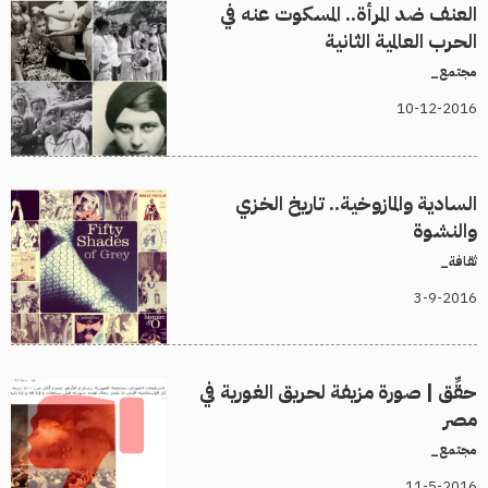
العنف ضد المرأة.. المسكوت عنه في
الحرب العالمية الثانية
مجتمع_
10-12-2016
السادية والمازوخية.. تاريخ الخزي
والنشوة
ثقافة_
3-9-2016
حقِّق | صورة مزيفة لحريق الغورية في
مصر
مجتمع_
11-5-2016