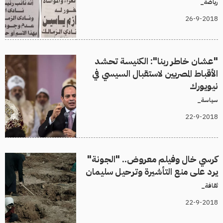
رياضة_
26-9-2018
"عشان خاطر ربنا": الكنيسة تحشد
الأقباط المصريين لاستقبال السيسي في
نيويورك
سياسة_
22-9-2018
كرسي خال وفيلم معروض.. "الجونة"
يرد على منع التأشيرة وترحيل سليمان
ثقافة_
22-9-2018