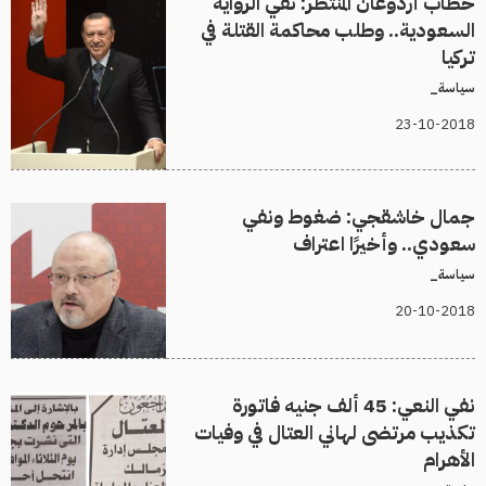
خطاب أردوغان المنتظر: نفي الرواية
السعودية.. وطلب محاكمة القتلة في
تركيا
سياسة_
23-10-2018
جمال خاشقجي: ضغوط ونفي
سعودي.. وأخيرًا اعتراف
سياسة_
20-10-2018
نفي النعي: 45 ألف جنيه فاتورة
تكذيب مرتضى لهاني العتال في وفيات
الأهرام