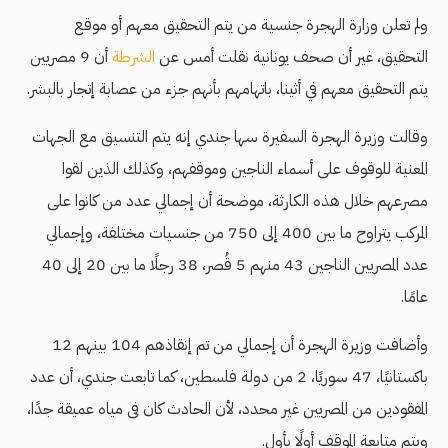
ولم تعلن وزارة الهجرة جنسية من يتم التحقيق معهم أو موقع
التحقيق، غير أن صحف يونانية نقلت أمس عن
الشرطة
أن 9 مصريين
يتم التحقيق معهم في أثينا، باتهامهم بأنهم جزء من عصابة إتجار بالبشر.
وقالت وزيرة الهجرة السفيرة سها جندي إنه يتم التنسيق مع الجهات
المعنية للوقوف على أسماء الناجين وموقفهم، وكذلك الذين لقوا
مصرعهم خلال هذه الكارثة، موضحة أن إجمالي عدد من كانوا على
المركب يتراوح ما بين 400 إلى 750 من جنسيات مختلفة، وإجمالي
عدد المصريين الناجين 43 منهم 5 قُصر، 38 رجلًا ما بين 20 إلى 40
عامًا.
وأضافت وزيرة الهجرة أن إجمالي من تم إنقاذهم 104 بينهم 12
باكستانيًا، 47 سوريًا، 2 من دولة فلسطين، كما تابعت جندي، أن عدد
المفقودين من المصريين غير محدد، لأن الحادث كان فى مياه عميقة جدًا،
ويتم متابعة الموقف أولًا بأول.