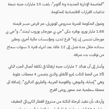
"العاصمة الإدارية الجديدة و6 أكتوبر"، بلغت 10 مليارات جنيه نتيجة
تداعيات القرارات الاقتصادية للحكومة.
وتمول الحكومة المصرية مشروعي المونوريل، عبر قرض ميسر قيمته
1.88 مليار يورو، يوفره بنكى "جي بي مورجان يوروب ليمتد"، و"جي بي
مورجان تشيس إن إيه" فرع لندن، ومؤسسات مالية أخرى، ومقرر
سداده خلال مدة تصل إلى 12 عامًا، بعد انتهاء فترة 5 سنوات سماح
من توقيت بدء صرفه.
وأشار إلى أن هناك 7 مليارات جنيه ارتفاعًا في تكلفة أعمال الجزء الثاني
3B من الخط الثالث لمترو الأنفاق والذي يتضمن 4 محطات علوية
وهي "إمبابة، والبوهي، والقومية العربية، والطريق الدائري"، إضافة الى
محطة سطحية عند محور روض الفرج.
وأردف بأن تنفيذ المرحلة الثالثة من مشروع القطار الكهربائي الخفيف