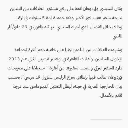
وكان السيسي وإردوغان اتفقا على رفع مستوى العلاقات بين البلدين
لدرجة سفير عقب فوز الأخير بولاية جديدة لمدة 5 سنوات في تركيا،
وذلك خلال الاتصال الذي أجراه السيسي لتهنئته بالفوز، في 29 مايو/أيار
الماضي.
وشهدت العلاقات بين البلدين توترا على خلفية دعم أنقرة لجماعة
الإخوان المسلمين. وأعلنت القاهرة في نوفمبر /تشرين الثاني عام 2013،
طرد السفير التركي وسحب سفيرها من أنقرة، "احتجاجًا على تصريحات
لإردوغان طالب فيها بإطلاق سراح الرئيس المعزول محمد مرسي"، بحسب
بيان للخارجية المصرية في حينه، ليظل التمثيل الدبلوماسي عند درجة
قائم بالأعمال.