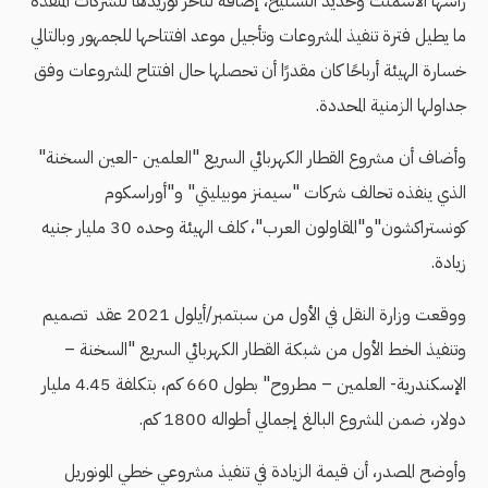
رأسها الأسمنت وحديد التسليح، إضافة لتأخر توريدها للشركات المنفذة
ما يطيل فترة تنفيذ المشروعات وتأجيل موعد افتتاحها للجمهور وبالتالي
خسارة الهيئة أرباحًا كان مقدرًا أن تحصلها حال افتتاح المشروعات وفق
جداولها الزمنية المحددة.
وأضاف أن مشروع القطار الكهربائي السريع "العلمين -العين السخنة"
الذي ينفذه تحالف شركات "سيمنز موبيليتي" و"أوراسكوم
كونستراكشون"و"المقاولون العرب"، كلف الهيئة وحده 30 مليار جنيه
زيادة.
ووقعت وزارة النقل في الأول من سبتمبر/أيلول 2021 عقد تصميم
وتنفيذ الخط الأول من شبكة القطار الكهربائي السريع "السخنة –
الإسكندرية- العلمين – مطروح" بطول 660 كم، بتكلفة 4.45 مليار
دولار، ضمن المشروع البالغ إجمالي أطواله 1800 كم.
وأوضح المصدر، أن قيمة الزيادة في تنفيذ مشروعي خطي المونوريل