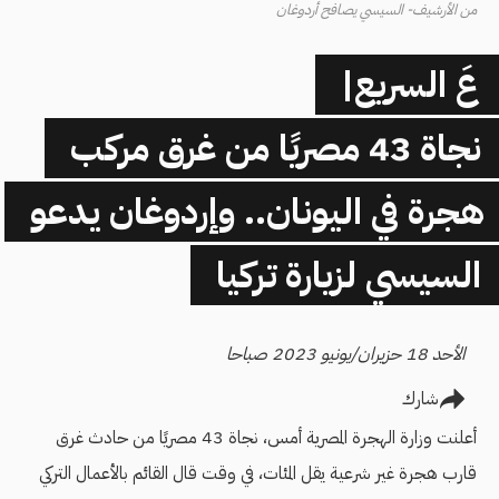
من الأرشيف- السيسي يصافح أردوغان
عَ السريع|
نجاة 43 مصريًا من غرق مركب
هجرة في اليونان.. وإردوغان يدعو
السيسي لزيارة تركيا
الأحد 18 حزيران/يونيو 2023 صباحا
شارك
أعلنت وزارة الهجرة المصرية أمس، نجاة 43 مصريًا من حادث غرق
قارب هجرة غير شرعية يقل المئات، في وقت قال القائم بالأعمال التركي