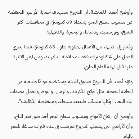
وأوضح أحمد،
للمنصة
، أن المشروع يستهدف حماية الأراضي المنخفضة
عن منسوب سطح البحر، بامتداد 69 كيلومترًا، في محافظات: كفر
الشيخ، وبورسعيد، ودمياط، والبحيرة، والدقهلية.
وأشار إلى الانتهاء من الأعمال المطلوبة بطول 65 كيلومترًا، فيما يجري
العمل على 4 كيلومترات فقط بمحافظة الدقهلية، ومن المقرر الانتهاء
منها قبل نهاية العام الجاري.
ونوّه أحمد بأن المشروع صديق للبيئة ويستخدم موادًا طبيعية من
المنطقة المحيطة، مثل نواتج التكريك، والرمال، والبوص؛ لعمل مصدات
لمياه البحر، "وكلها منشآت طبيعية بسيطة، ومنخفضة التكاليف".
وأوضح أن ارتفاع الأمواج ومنسوب سطح البحر أحد صور تغير المناخ،
وأن الأراضي التي يشملها المشروع تعرضت في عدة فترات سابقة للغمر
بالمياه.