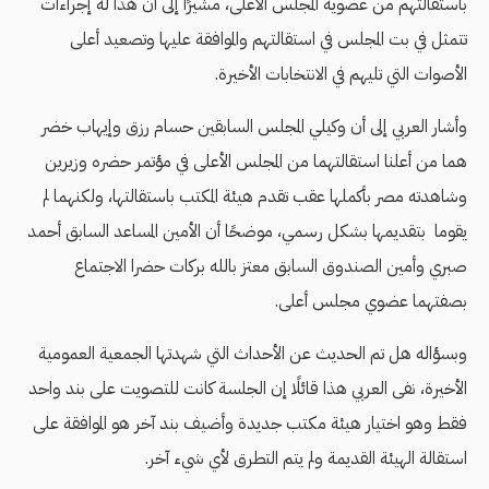
باستقالتهم من عضوية المجلس الأعلى، مشيرًا إلى أن هذا له إجراءات
تتمثل في بت المجلس في استقالتهم والموافقة عليها وتصعيد أعلى
الأصوات التي تليهم في الانتخابات الأخيرة.
وأشار العربي إلى أن وكيلي المجلس السابقين حسام رزق وإيهاب خضر
هما من أعلنا استقالتهما من المجلس الأعلى في مؤتمر حضره وزيرين
وشاهدته مصر بأكملها عقب تقدم هيئة المكتب باستقالتها، ولكنهما لم
يقوما بتقديمها بشكل رسمي، موضحًا أن الأمين المساعد السابق أحمد
صبري وأمين الصندوق السابق معتز بالله بركات حضرا الاجتماع
بصفتهما عضوي مجلس أعلى.
وبسؤاله هل تم الحديث عن الأحداث التي شهدتها الجمعية العمومية
الأخيرة، نفى العربي هذا قائلًا إن الجلسة كانت للتصويت على بند واحد
فقط وهو اختيار هيئة مكتب جديدة وأضيف بند آخر هو الموافقة على
استقالة الهيئة القديمة ولم يتم التطرق لأي شيء آخر.