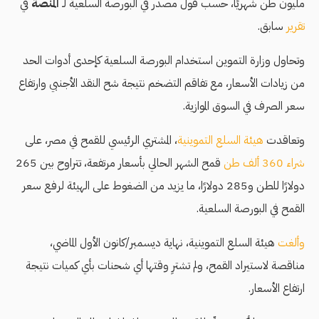
مليون طن شهريًا، حسب قول مصدر في البورصة السلعية لـ
المنصة
في
تقرير
سابق.
وتحاول وزارة التموين استخدام البورصة السلعية كإحدى أدوات الحد
من زيادات الأسعار، مع تفاقم التضخم نتيجة شح النقد الأجنبي وارتفاع
سعر الصرف في السوق الموازية.
وتعاقدت
هيئة السلع التموينية
، المشتري الرئيسي للقمح في مصر، على
شراء 360 ألف طن
قمح الشهر الحالي بأسعار مرتفعة، تتراوح بين 265
دولارًا للطن و285 دولارًا، ما يزيد من الضغوط على الهيئة لرفع سعر
القمح في البورصة السلعية.
وألغت
هيئة السلع التموينية، نهاية ديسمبر/كانون الأول الماضي،
مناقصة لاستيراد القمح، ولم تشترِ وقتها أي شحنات بأي كميات نتيجة
ارتفاع الأسعار.