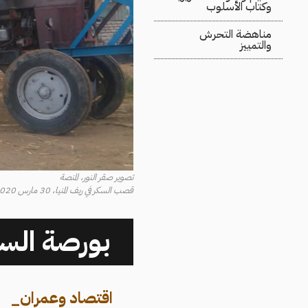
وكتاب الأسلوب
مناهضة التحرش
والتمييز
تصوير صقر النور، المنصة
قصب السكر في ريف المنيا، 30 مارس 2020
بورصة السل
اقتصاد وعمران
_