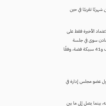
صفراء، حيث يبلغ الطلب المحلي في المتوسط 800 ألف طن شهريًا تقريبًا في حين
اعتماد الأخيرة فقط على
لمعادن سوى في جلسة
واحدة 14 نوفمبر الماضي، حيث طرحت الهيئة فيها 107 سبائك تشمل 66 سبيكة ذهب و41 سبيكة فضة، وفقًا
قول عضو مجلس إدارة في
ر يتراوح في البورصة السلعية بين 24 و24.3 ألف جنيه، بينما يصل إلى ما بين