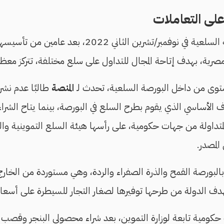
لى التعاملات
نوفمبر/تشرين الثاني 2022، بعد عامين من تأسيسها وفقًا
صرية، بهدف إتاحة المجال للتداول على سلع مختلفة، تتركز معظم
وى من داخل البورصة السلعية، تحدث لـ
المنصة
طالبًا عدم نش
ف الأساسي الذي يقوم بطرح السلع في البورصة، بينما يتاح الشرا
تداولة
من جهات حكومية، على رأسها هيئة السلع التموينية وال
المصدر.
البورصة القمح والذرة الصفراء والردة، وهي مستوردة من الخار
دف الدولة من طرحها توفيرها لصغار التجار للسيطرة على أسعار 
 حكومية تابعة لوزارة التموين، بعد شراء محصولي البنجر وقصب ال