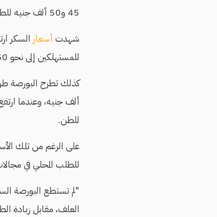
45 و50 ألف جنيه للطن في الأسواق.
شهدت
أسعار
السكر ارت
للمستهلكين إلى نحو 50 جنيهًا في أسواق القطاع الخاص.
للطن.
على الرغم من تلك الأسع
للطلب المحلي في مجالات
"لم تستطع البورصة السل
العلف، مقابل زيادة الط