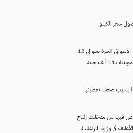
صول سعر الكيلو
كذلك تطرح البورصة طن القمح المستورد من روسيا بسعر 10 آلاف جنيه، في حين تتداوله الأسواق الحرة بحوالي 12
ألف جنيه، وعندما ارتفع بالأسواق مؤخرًا إلى 13 و14 ألف جنيه، عرضته هيئة السلع التموينية بـ11 ألف جنيه
ودًا بسبب ضعف تغطيتها
روض فيها من مدخلات إنتاج
ف في وزارة الزراعة، لـ