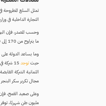
تمثل السلع المطروحة ف
التجارة الداخلية في وز
ما يتراوح من 170 إلى 180 ألف طن من السكر شهريًا.
وما يساعد الدولة على ط
حيث
توجد
15 شركة 
الثمانية الشركة القابضة
مجال تكرير سكر البنجر وا
مليون طن شهريًا، توفر السوق الحرة منهم حوا