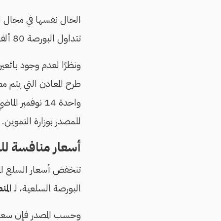
تتداول البورصة 80 ألف طن شهريًا بحد أقصى.
ونظرًا لعدم وجود بائعي
طرح المعادن التي يتم م
للمصدر بوزارة التموين.
أسعار منافسة لل
تنخفض أسعار السلع الم
البورصة السلعية، لـ
المن