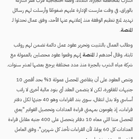
الشرب بمحافظة الجيزة، الثلاثاء، وقفة احتجاجية قرب مقر الشركة
بالوراق، في وقت مارست الإدارة عليهم ضغوطًا وأرسلت لهم رسائل
تهديد لمنع تنظيم الوقفة منذ إعلانهم عنها الأحد، وفق عمال تحدثوا لـ
المنصة
.
وطالب العمال بالتثبيت وتحرير عقود عمل دائمة تضمن لهم رواتب
ثابتة، وقال أحدهم لـ
المنصة
إنهم وقعوا عقود محصلين بالعمولة مع
شركة مياه الشرب بالجيزة منذ مدد مختلفة يرجع بعضها لعشر سنوات.
وتنص العقود على أن يتقاضى المحصل عمولة 3% بحد أقصى 10
جنيهات للفاتورة، لكن لا يتضمن العقد أي بنود مالية أخرى لا راتب
أساسي ولا بدل انتقال، سوى بند القراءات وهو 40 جنيهًا لكل دفتر
قراءات، إذ يقومون بمهمتي قراءة العدادات وتحصيل الفواتير "يعني
المحصل مننا اللي معاه 10 دفاتر يتحصل على 400 جنيه مقابل قراءة
العدادات كل 60 يومًا، لأن القراءات تأخذ كل شهرين"، وفق العامل