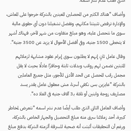
الذي طلب عدم نشر اسمه.
وأضاف "هناك الكثير من المحصلين المعينين بالشركة خرجوا على المعاش،
والإدارة ترفض تثبيتنا مكانهم، وتفضل تشغيلنا دون أي حقوق مالية
سوى ما نتحصل عليه، وهو مبلغ متفاوت من شهر لآخر، فهناك أشهر
لا يتخطى 1500 جنيه، وفي أفضل الأحوال لا يزيد عن 3500 جنيه".
وقال عامل ثانٍ إنهم لا يطلبون سوى إبرام عقود مشابهة لزملائهم
المثبتين تضمن لهم رواتب وبدلات ثابتة وحافزًا عادلًا بحيث لا يقل
مجمل راتب المحصل عن الحد الأدنى للأجور، مثل جميع العاملين
بالشركة "عايزين بس نكفي أسرنا، مش معقول عامل يقدر يسد
مصاريف زوجة وابنين أو تلاتة بـ3 آلاف جنيه في الغلا ده".
وأضاف العامل الثاني الذي طلب أيضًا عدم نشر اسمه "نتعرض لمخاطر
كبيرة، أحد زملائنا سرق منه مبلغ التحصيل والجهاز الخاص بالشركة،
ورغم أن التحقيقات أثبتت أنه ضحية للسرقة ألزمته الشركة بدفع مبلغ