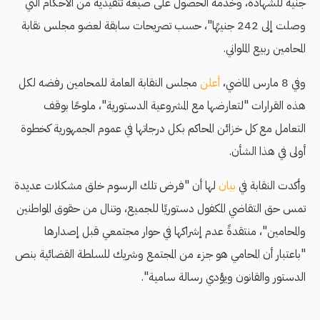
جنيه للشهادة، وخدمة الحصول على صيغة تنفيذية من الأحكام التي
وصلت إلى 242 جنيهًا"، حسب تصريحات سابقة لعضو مجلس نقابة
المحامين ربيع الملواني.
وفي 8 مارس الماضي،
أعلن
مجلس النقابة العامة للمحامين رفضه لكل
هذه القرارات "لتعارضها مع المشروعية الدستورية"، ملوحًا بوقف
التعامل مع كل خزائن المحاكم بكل درجاتها في عموم الجمهورية كخطوة
أولى في هذا الشأن.
وأكدت النقابة في
بيان
لها أن "فرض تلك الرسوم خلق مشكلات عديدة
تمس حق التقاضي المكفول دستوريًا للجميع، وتنال من حقوق المواطنين
والمحامين"، منتقدةً عدم إشراكها في حوار مجتمعي قبل إصدارها
"باعتبار أن المحامي هو جزء من المجتمع وشريك للسلطة القضائية بنص
الدستور والقانون ويؤدي رسالة سامية".