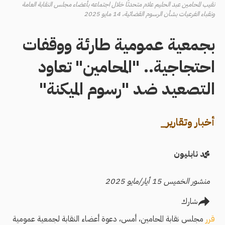
نقيب المحامين عبد الحليم علام متحدثًا خلال اجتماعه بأعضاء مجلس النقابة العامة
ونقباء الفرعيات بشأن الرسوم القضائية، 14 مايو 2025
بجمعية عمومية طارئة ووقفات
احتجاجية.. "المحامين" تعاود
التصعيد ضد "رسوم الميكنة"
أخبار وتقارير_
محمد نابليون
منشور الخميس 15 أيار/مايو 2025
شارك
قرر
مجلس نقابة المحامين، أمس، دعوة أعضاء النقابة لجمعية عمومية