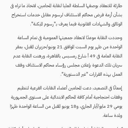
طارئة للانعقاد بوصفها السلطة العليا لنقابة المحامين، لاتخاذ ما تراه فى
بشأن أزمة فرض محاكم الاستئناف لرسوم مقابل خدمات استخراج
الوثائق والشهادات القانونية فيما يعرف بـ"رسوم الميكنة".
وحددت النقابة موعدًا لانعقاد جمعيتها العمومية في تمام الساعة
الواحدة من ظهر يوم السبت الموافق 21 يونيو/حزيران المقبل، بمقر
النقابة العامة في 49 أ شارع رمسيس بالقاهرة، ورهنت النقابة عدم
سريان تلك الدعوة بإعلان مجلس رؤساء محاكم الاستئناف وقف
العمل بهذه القرارات "غير الدستورية".
إمعانًا في التصعيد، دعت المحامين أعضاء النقابات الفرعية لتنظيم
وقفات احتجاجية أمام كافة المحاكم الابتدائية على مستوى الجمهورية
يومي 29 مايو/أيار الجاري، و18 يونيو المقبل من الساعة الواحدة ظهرًا
ولمدة ساعة.