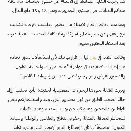
كما وجهت النقابة أعضاءها إلى الامتناع عن حضور الجلسات أمام كافة
محاكم الجنايات على مستوى الجمهورية يومي 18 و19 مايو الحالي.
وهددت المخالفين لقرار الامتناع عن حضور الجلسات بالإحالة للتأديب
مع وقفهم عن ممارسة المهنة، وكذا وقف كافة الخدمات النقابية عنهم
بعد استيفاء التحقيق معهم.
وقالت النقابة في
بيان
لها إن قراراتها تلك تأتي استكمالًا لما سبق اتخاذه
من إجراءات تصعيدية في مواجهة "هذه القرارات والمخالفة للقانون
والدستور بفرض رسوم جبرية على عدد من إجراءات التقاضي".
وبررت النقابة لجوءها للإجراءات التصعيدية الجديدة، بأنها اتخذتها "إزاء
حالة الصمت المطبق من قبل مصدري القرار، وعدم استشعارهم نبض
المواطنين والمحامين وعدد كبير من نواب الشعب، وعدم الاكتراث
للمخاطر المحدقة بالعدالة وحقوق الدفاع والتقاضي والمواطنة وسيادة
القانون"، مضيفةً أنها تأتي "إمعانًا في الدور الإيجابي الذي تباشره نقابة