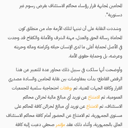
المحامين لمجابهة قرار رؤساء محاكم الاستئناف بفرض رسوم غير
دستورية".
وشددت النقابة على أن تبنيها لتلك الأزمة جاء من منطلق كون
المحاماة رسالة الحق والعدل، مهنة الشرف والأمانة والكفاح قد وجدت
في الأصل لحماية أغلى ما لدى الإنسان حياته وكرامته وماله وحريته
وعرضه، بل وحماية حقوق الأمة.
وأوضحت أنها سلكت في سبيل ذلك محاور عدة للتعبير عن هذا
الرفض القاطع؛ بدأت بمفاوضات بين نقابة المحامين والسادة مصدري
القرار وكافة الجهات المعنية، ثم
بوقفات
احتجاجية سلمية للجمعيات
العمومية، ثم
الامتناع
عن توريد أي مبالغ مالية لخزائن محاكم
الاستئناف، ثم
الامتناع
عن توريد أي مبالغ لخزائن كافة المحاكم على
مستوى الجمهورية، ثم الامتناع عن الحضور أمام كافة محاكم الاستئناف
العالي بالجمهورية، وأثناء ذلك عقد
مؤتمر
صحفي دعيت إليه كافة