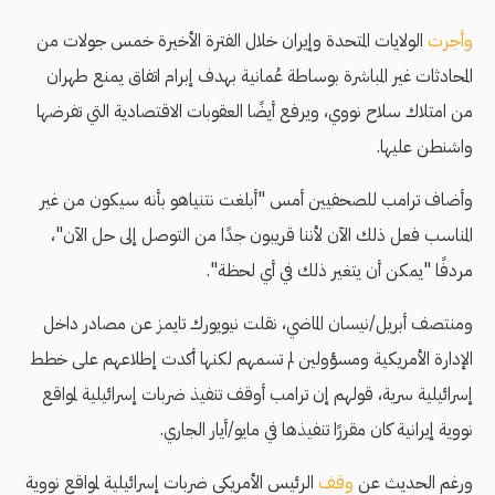
وأجرت
الولايات المتحدة وإيران خلال الفترة الأخيرة خمس جولات من
المحادثات غير المباشرة بوساطة عُمانية بهدف إبرام اتفاق يمنع طهران
من امتلاك سلاح نووي، ويرفع أيضًا العقوبات الاقتصادية التي تفرضها
واشنطن عليها.
وأضاف ترامب للصحفيين أمس "أبلغت نتنياهو بأنه سيكون من غير
المناسب فعل ذلك الآن لأننا قريبون جدًا من التوصل إلى حل الآن"،
مردفًا "يمكن أن يتغير ذلك في أي لحظة".
ومنتصف أبريل/نيسان الماضي، نقلت نيويورك تايمز عن مصادر داخل
الإدارة الأمريكية ومسؤولين لم تسمهم لكنها أكدت إطلاعهم على خطط
إسرائيلية سرية، قولهم إن ترامب أوقف تنفيذ ضربات إسرائيلية لمواقع
نووية إيرانية كان مقررًا تنفيذها في مايو/أيار الجاري.
ورغم الحديث عن
وقف
الرئيس الأمريكي ضربات إسرائيلية لمواقع نووية