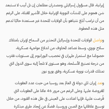
إيرانية، قال مسؤول إسرائيلي ومصدران مطلعان إن تل أبيب لا تستبعد
شن هجوم على المنشآت النووية الإيرانية خلال الأشهر المقبلة، على الرغم
من أن ترامب أبلغ نتنياهو بأن الولايات المتحدة غير مستعدة حاليًا لدعم
مثل هذه الخطوة.
و
تواصل
الولايات المتحدة وإسرائيل التحذير من السماح لإيران بامتلاك
سلاح نووي، وسط تصاعد المخاوف من اندلاع مواجهة عسكرية،
خصوصًا مع استمرار طهران في تخصيب اليورانيوم إلى مستويات تقترب
من درجة تصنيع الأسلحة، وهو مستوى لا تلجأ إليه سوى الدول التي
تمتلك قدرات نووية عسكرية، وفق يورو نيوز.
و
تعد
إيران ثاني دولة في العالم بعد روسيا من حيث عدد العقوبات
المفروضة عليها. وعلى الرغم من مرور 46 عامًا على العقوبات التي
فُرضت عليها، فإنها اعتادت على العيش في ظل هذه القيود، من خلال
توسيع علاقاتها مع الصين وروسيا، فضلًا عن إيجاد طرق مبتكرة