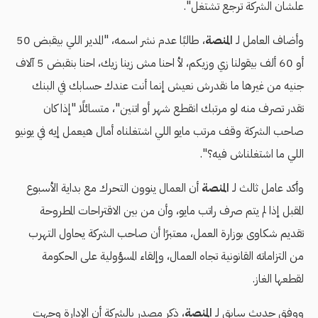
علشان الشركة ترجع تشتغل".
وأضاف العامل لـ
المنصة
، طالبًا عدم نشر اسمه، "المدير اللي بيقبض 50
أو 60 ألف بيقولنا زي وزيكم، لأ احنا مش زينا زيك، احنا بنقبض 5 آلاف
جنيه من غيرها ما نقدرش نعيش إنما أنت عندك حسابك في البنك
تقدر تصرف منه لو مرتبك انقطع شهر أو اتنين"، متسائلًا "إذا كان
صاحب الشركة وقف مرتب مايو اللي اشتغلناه أمال هيعمل إيه في يونيو
اللي ما اشتغلناش فيه؟".
وأكد عامل ثالث لـ
المنصة
أن العمال ينوون التحرك مع بداية الأسبوع
المقبل إذا لم يتم صرف راتب مايو، وأن من بين الاقتراحات المطروحة
تقديم شكاوى بوزارة العمل، معتبرًا أن صاحب الشركة يحاول التهرب
من التزاماته القانونية تجاه العمال، وإلقاء المسؤولية على الحكومة
لقطعها الغاز.
ووفق حديث سابق لـ
المنصة
، ذكر مصدر بالشركة أن الإدارة وجهت