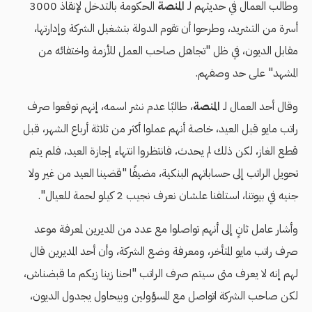
وطالب العمال في حديثهم لـ
المنصة
الحكومة بالتدخل لإنقاذ 3000
أسرة من التشريد، وطرحوا أن تقوم الدولة بتشغيل الشركة وإدارتها،
مقابل الديون، في ظل "تجاهل صاحب العمل للأزمة واختفائه من
المشهد" على حد وصفهم.
وقال أحد العمال لـ
المنصة
، طالبًا عدم نشر اسمه، إنهم توقعوا صرف
راتب مايو قبل العيد، خاصة أنهم عملوا أكثر من ثلاثة أرباع الشهر، قبل
قطع الغاز، لكن ذلك لم يحدث، فانتظروا انتهاء إجازة العيد، فلم يتم
تحويل الراتب إلى حساباتهم البنكية، مضيفًا "قضينا العيد من غير ولا
جنيه في بيوتنا، استلفنا علشان نعرف نجيب 2 كيلو لحمة للعيال".
وأشار عامل ثانٍ إلى أنهم تواصلوا مع عدد من المديرين لمعرفة موعد
صرف راتب مايو المتأخر، ومعرفة وضع الشركة، وأن أحد المديرين قال
لهم إنه لا يعرف متى سيتم صرف الراتب "احنا زينا زيكم ما قبضناش،
لكن صاحب الشركة اتواصل مع المسؤولين وبيحاول يجدول الديون،