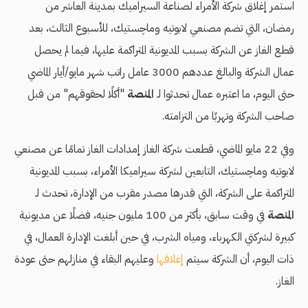
استمر إغلاق شركة الأمراء لصناعة السيراميك بمدينة العاشر من
رمضان، التي تضم مصنعي لابوتيه وماچستيك، للأسبوع الثالث، بعد
قطع الغاز عن الشركة بسبب المديونية المتراكمة عليها، فيما لم يحصل
عمال الشركة والبالغ عددهم 3000 عامل راتب شهر مايو/أيار الماضي
حتى اليوم، ما اعتبره عمال تحدثوا لـ
المنصة
"أكلًا لحقوقهم" من قبل
صاحب الشركة وتهربًا من التزامته.
وفي 22 مايو الماضي، قطعت شركة الغاز إمدادات الغاز تمامًا عن مصنعي
لابوتيه وماچستيك، التابعين لشركة سيراميكا الأمراء، بسبب المديونية
المتراكمة على الشركة، التي قدرها مصدر مقرب من الإدارة، تحدث لـ
المنصة
في وقت سابق، بأكثر من 100 مليون جنيه، فضلًا عن مديونية
كبيرة لشركتي الكهرباء، ومياه الشرب، في حين أبلغت الإدارة العمال، في
ذات اليوم، أن الشركة سيتم
إغلاقها
وعليهم البقاء في منازلهم حتى عودة
الغاز.