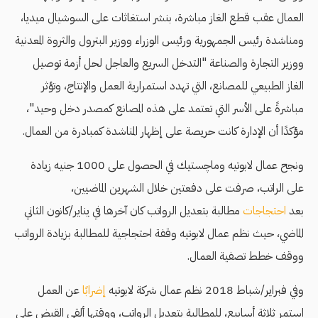
العمال عقب قطع الغاز مباشرة، بنشر استغاثات على السوشيال ميديا،
ومناشدة رئيس الجمهورية ورئيس الوزراء ووزير البترول والثروة المعدنية
ووزير التجارة والصناعة "التدخل السريع والعاجل لحل أزمة توصيل
الغاز الطبيعي للمصانع، التي تهدد استمرارية العمل والإنتاج، وتؤثر
مباشرةً على الأسر التي تعتمد على هذه المصانع كمصدر دخل وحيد"،
مؤكدًا أن الإدارة كانت حريصة على إظهار المناشدة كمبادرة من العمال.
ونجح عمال لابوتيه وماچستيك في الحصول على 1000 جنيه زيادة
على الراتب، صرفت على دفعتين خلال الشهرين الماضيين،
بعد
احتجاجات
مطالبة بتعديل الرواتب كان آخرها في يناير/كانون الثاني
الماضي، حيث نظم عمال لابوتيه وقفة احتجاجية للمطالبة بزيادة الرواتب
ووقف خطط تصفية العمال.
وفي فبراير/شباط 2018 نظم عمال شركة لابوتيه
إضرابًا
عن العمل
استمر ثلاثة أسابيع، للمطالبة بتعديل الرواتب، ووقتها ألقي القبض على