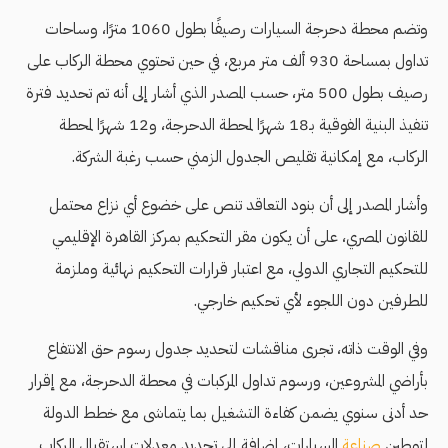
وتضم محطة دحرجة السيارات رصيفًا بطول 1060 مترًا، وساحات
تداول بمساحة 930 ألف متر مربع، في حين تحتوي محطة الركاب على
رصيف بطول 500 متر، حسب المصدر الذي أشار إلى أنه تم تحديد فترة
تنفيذ البنية الفوقية بـ18 شهرًا لمحطة الدحرجة، و12 شهرًا لمحطة
الركاب، مع إمكانية تقليص الجدول الزمني حسب رغبة الشركة.
وأشار المصدر إلى أن بنود التعاقد تنص على خضوع أي نزاع محتمل
للقانون المصري، على أن يكون مقر التحكيم بمركز القاهرة الإقليمي
للتحكيم التجاري الدولي، مع اعتبار قرارات التحكيم نهائية وملزمة
للطرفين دون اللجوء لأي تحكيم خارجي.
وفي الوقت ذاته، تجرى مناقشات لتحديد جدول رسوم حق الانتفاع
بأراضي المشروعين، ورسوم تداول المركبات في محطة الدحرجة، مع إقرار
حد أدنى سنوي يضمن كفاءة التشغيل بما يتماشى مع خطط الدولة
لتوطين
صناعة
السيارات، إضافة إلى تحديد معدلات استقبال الركاب