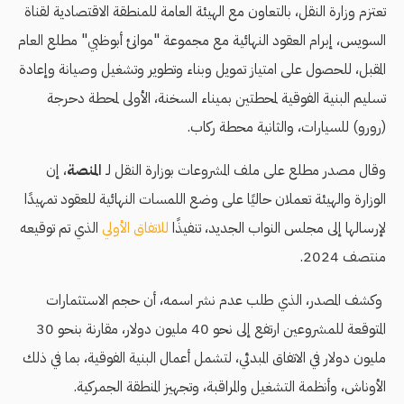
تعتزم وزارة النقل، بالتعاون مع الهيئة العامة للمنطقة الاقتصادية لقناة
السويس، إبرام العقود النهائية مع مجموعة "موانئ أبوظبي" مطلع العام
المقبل، للحصول على امتياز تمويل وبناء وتطوير وتشغيل وصيانة وإعادة
تسليم البنية الفوقية لمحطتين بميناء السخنة، الأولى لمحطة دحرجة
(رورو) للسيارات، والثانية محطة ركاب.
وقال مصدر مطلع على ملف المشروعات بوزارة النقل لـ
المنصة
، إن
الوزارة والهيئة تعملان حاليًا على وضع اللمسات النهائية للعقود تمهيدًا
لإرسالها إلى مجلس النواب الجديد، تنفيذًا
للاتفاق الأولي
الذي تم توقيعه
منتصف 2024.
وكشف المصدر، الذي طلب عدم نشر اسمه، أن حجم الاستثمارات
المتوقعة للمشروعين ارتفع إلى نحو 40 مليون دولار، مقارنة بنحو 30
مليون دولار في الاتفاق المبدئي، لتشمل أعمال البنية الفوقية، بما في ذلك
الأوناش، وأنظمة التشغيل والمراقبة، وتجهيز المنطقة الجمركية.