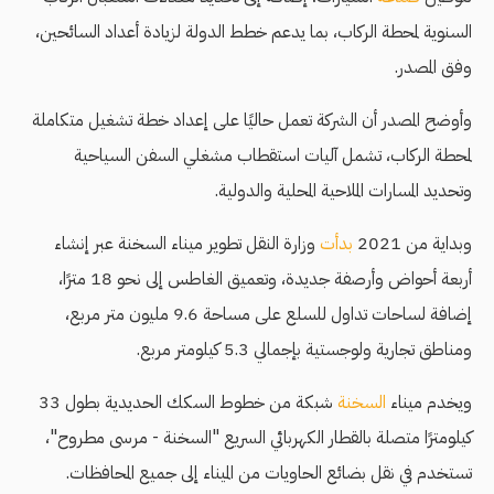
السنوية لمحطة الركاب، بما يدعم خطط الدولة لزيادة أعداد السائحين،
وفق المصدر.
وأوضح المصدر أن الشركة تعمل حاليًا على إعداد خطة تشغيل متكاملة
لمحطة الركاب، تشمل آليات استقطاب مشغلي السفن السياحية
وتحديد المسارات الملاحية المحلية والدولية.
وبداية من 2021
بدأت
وزارة النقل تطوير ميناء السخنة عبر إنشاء
أربعة أحواض وأرصفة جديدة، وتعميق الغاطس إلى نحو 18 مترًا،
إضافة لساحات تداول للسلع على مساحة 9.6 مليون متر مربع،
ومناطق تجارية ولوجستية بإجمالي 5.3 كيلومتر مربع.
ويخدم ميناء
السخنة
شبكة من خطوط السكك الحديدية بطول 33
كيلومترًا متصلة بالقطار الكهربائي السريع "السخنة - مرسى مطروح"،
تستخدم في نقل بضائع الحاويات من الميناء إلى جميع المحافظات.