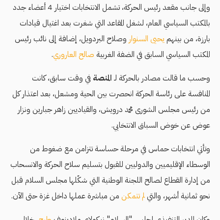
وإلى جانب مقعد رئيس الحركة، تشمل الانتخابات اختيار 4 أعضاء جدد
بالمكتب السياسي العام، لشغل المقاعد التي شغرت بعد اغتيال قيادات
بارزة، من بينهم
يحيى السنوار
وصلاح البردويل، إضافة إلى نائب رئيس
المكتب السياسي السابق في الضفة الغربية
صالح العاروري
.
وحسب ما قالت مصادر بالحركة لـ
المنصة
في وقت سابق، كانت
المنافسة على رئاسة الحركة انحصرت بين الحية ومشعل، بعد اعتذار كل
من رئيس مجلس الشورى محمد درويش، والقياديين زاهر جبارين ونزار
عوض عن خوض السباق الانتخابي.
وتأتي انتخابات حماس في مرحلة حساسة تتزامن مع ضغوط من
الوسطاء الإقليميين والدوليين للقبول بتسليم سلاح الحركة والانسحاب
من إدارة القطاع لصالح اللجنة الوطنية التي شكّلها مجلس السلام قبل
نحو ثمانية أشهر، والتي
لم تتمكن
من مباشرة عملها داخل غزة حتى الآن.
وكان المدير التنفيذي لمجلس "السلام" نيكولاي ملادينوف
طرح
، خلال