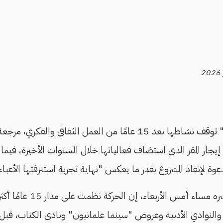
أعلنت حركة "علمانيون" توقف نشاطها بعد 15 عامًا من العمل الثقافي وا
يجار المقر الذي استضاف فعالياتها خلال السنوات الأخيرة، في
دعوة لإنقاذ المشروع بقدر ما يعكس "نهاية تجربة استنزفتها الأعباء
 والنوادي الأدبية وعروض "سينما علمانيون" ونادي الكتاب، قبل