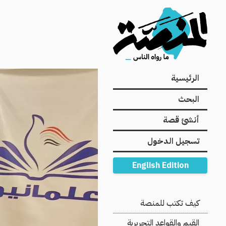
Main
الرئيسية
navigation
البحث
أنشئ قصة
تسجيل الدخول
English Edition
Secondary
كيف تكتب للمنصة
Navigation
القيم والقواعد التحريرية