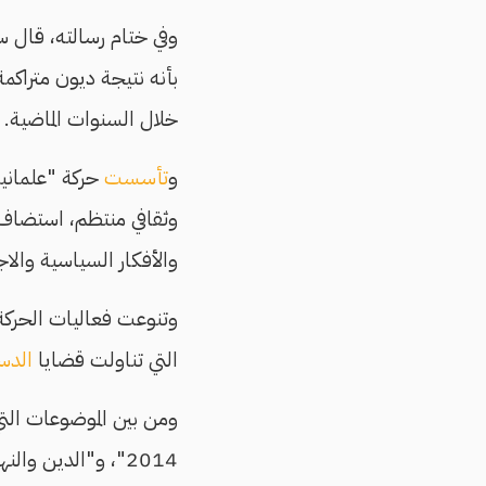
بأنه نتيجة ديون متراكم
خلال السنوات الماضية.
و
تأسست
وثقافي منتظم، استضاف مئ
والأفكار السياسية والاج
وتنوعت فعاليات الحركة 
التي تناولت قضايا
الدس
2014"، و"الدين والنهضة"، و"