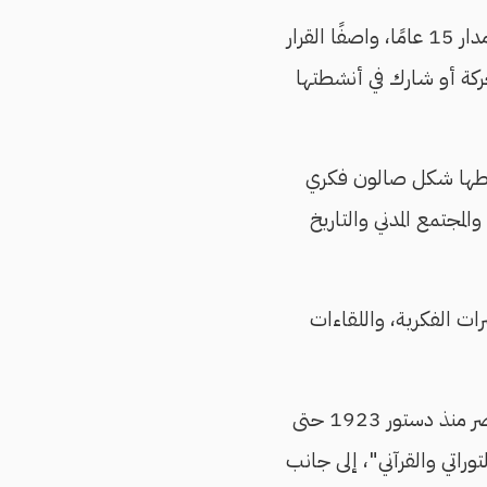
وفي ختام رسالته، قال سامر إن الحركة "لم تدخر أي جهد" في محاولة إنجاح المشروع على مدار 15 عامًا، واصفًا القرار
ركة أو شارك في أنشطتها
 على مدار سنوات نشاطها شكل صالون فكري
مجتمع المدني والتاريخ
ت الفكرية، واللقاءات
ومن بين الموضوعات التي ناقشتها الحركة خلال السنوات الماضية: "الدين والدستور في مصر منذ دستور 1923 حتى
راتي والقرآني"، إلى جانب