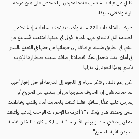
قليلٍ من غياب الشمس، عندما تحرش بها شخص على متن دراجة
نارية واختفى سريعًا.
صرخت الفتاة ذات الـ22 سنة وأخذت ترتجف لساعات، إذ لم تحتمل
الصدمة التي كانت تواجهها للمرة الأولى في حياتها. امتنعت لأسابيع عن
المشي في الطريق نفسه، وإضافة إلى حرمانها من حقها في التمتع بالسير
في أمان، باتت تتحمل عبئًا اقتصاديًا إضافيًا بسبب اضطرارها لركوب
تاكسي يوميًا لتعود إلى منزلها.
لكن رغم ذلك، لم تفكر سهام في اللجوء إلى الشرطة أو حتى إخبار أخيها
بما حدث. تقول إن المخاوف ساورتها من أن يمنعها من الخروج أو
يمارس عليها عنفًا إضافيًا؛ فقط اكتفت بالحديث أمام والدتها وقاطعت
المشي وحدها قدر الإمكان "لا أعرف ما الإجراءات الواجب إتباعها وأعتقد
أنه لن ينصفني أحد أو يهتم بالأمر، خاصًة أن المكان كان مظلمًا والقضية
ستبدو تافهة للجميع".