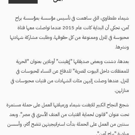
شيماء طنطاوي، التي ساهمت في تأسيس مؤسسة بمؤسسة براح
آمن، تحكي أن البداية كانت عام 2015 عندما تواصلت معها فتاة
محبوسة في المنزل وممنوعة من كل حقوقها، وطلبت مشاركة شهادتها
ونشرها.
بعدها، دشنت وبعض صديقاتها "إيفينت" أونلاين بعنوان "الحرية
للمعتقلات داخل البيوت المصرية" للدفاع عن النساء المحبوسات في
المنزل. عندها وصلت إليهن مئات الشهادات من فتيات محبوسات في
منازلهن.
شجع النجاح الكبير للايفنت شيماء وزميلاتها العمل على حملة مستمرة
تحت عنوان "قانون لحماية الفتيات من العنف الأسري في مصر". وبعد
سنتين من العمل على الحملة بدأت استراتيجيتهن تتضح أكثر، وأسسن
مبادرة "براح آمن".