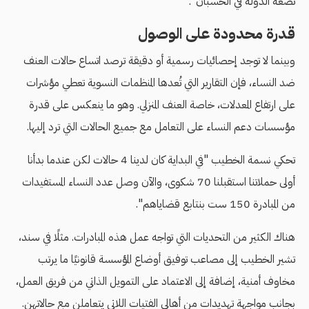
تضعه الدولة في الحسبان".
قدرة محدودة على الوصول
وبينما لا توجد إحصائيات رسمية أو دقيقة ترصد اتساع حالات العنف
ضد النساء، فإن التقارير التي تُعدها المنظمات النسوية تعطي مؤشرات
على ارتفاع المعدلات، خاصة العنف المنزلي. وهو ما ينعكس على قدرة
مؤسسات دعم النساء على التعامل مع جميع الحالات التي ترد إليها.
تحكي نسمة الخطيب "في البداية كان لدينا 4 حالات لكن عندما بدأنا
أولى حملاتنا استقبلنا 70 شكوى، والآن وصل عدد النساء المستفيدات
من المبادرة 150 ست بنتابع قضاياهم".
هناك الكثير من التحديات التي تواجه عمل هذه المبادرات. مثلًا في سند،
تشير الخطيب إلى مصاعب توفيق أوضاع المؤسسة قانونيًا ما يرتب
مخاوف أمنية، إضافة إلى الاعتماد على التمويل الذاتي من فريق العمل،
بجانب مواجهة تهديدات من أهالي الفتيات اللاتي يتعاملن مع حالاتهن.