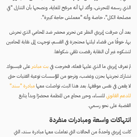
الذي رسمه المتحرش، وأكد لها أنه مرجّح للغاية، ونصحها بأن التنازل "في
مصلحة الكل"، خاصة وأنه "معملش حاجة كبيرة".
بعد أن صرفت إيريني النظر عن تحرير محضر ضد المحامي الذي تحرش
بها، خوفًا من قضاء ليلتها محتجزة في القسم، توجهت إلى نقابة المحامين
لتشكوه غير أن النقابة رفضت تلقي شكواها.
لم تعرف إيريني ما الذي عليها فعله، فخرجت في
بث مباشر
على فيسبوك
تشارك تجربتها بحزن وغضب، وترجو من المؤسسات توعية الفتيات حتى
لا يقعن في نفس موقفها. بعد هذا البث، تواصلت معها
مبادرة "سند"
للدعم القانوني
للنساء، وحرر محامٍ من المنظمة محضرًا وبدأ يتابع
القضية على نحو رسمي.
انتهاكات واسعة ومبادرات منفردة
كانت إيريني واحدةً من الحالات التي تعاملت معها مبادرة سند، التي