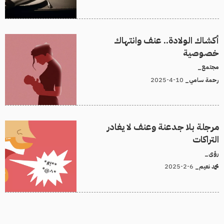
أكشاك الولادة.. عنف وانتهاك
خصوصية
مجتمع_
10-4-2025
رحمة سامي_
مرجلة بلا جدعنة وعنف لا يغادر
التراكات
رؤى_
6-2-2025
محمد نعيم_