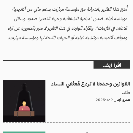
أُنتج هذا التقرير بالشراكة مع مؤسسة مهارات بدعم مالي من أكاديمية
دويتشه فيله، ضمن "مبادرة للشفافية وحرية التعبير: صمود وسائل
الاعلام في الأزمات". والآراء الواردة في هذا التقرير لا تعبر بالضرورة عن آراء
وموقف أكاديمية دوتشيه فيليه أو الجهات المانحة لها ومؤسسة مهارات.
اقرأ أيضا
القوانين وحدها لا تردع مُعنّفي النساء
رؤى_
9-4-2025
عمرو محمد _