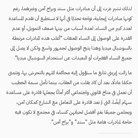
لذلك تشير عزت إلى أن مبادرات مثل سند وبراح آمن وغيرهما، رغم
كونها مبادرات إيجابية، تواجه تحديًا في أنها لا تستطيع أن تقدم المساعدة
لعدد كبير من النساء، لعدة أسباب من بينها ضعف التمويل، أو عدم
القدرة على الوصول إلى النساء المعنفات "أغلب هذه المبادرات مرتبطة
بالسوشيال ميديا وهذا يتيح الوصول لجمهور واسع ولكن لا يصل إلى
جميع النساء الفقيرات أو البعيدات عن استخدام السوشيال ميديا".
ما زالت إيريني تتابع ما ستؤول إليه محاكمة المتهم بالتحرش بها، وتتمنى
حكمًا عادلًا، بعد أن كاد يفلت من العقاب، بينما تأمل نسمة الخطيب
أن تعمل في مناخ قانوني واجتماعي أكثر أمانًا يجعلها قادرة على مساعدة
سهام أيضًا، التي لم تعد قادرة على التعامل مع الشارع كمكان آمن،
ويحلمن جميعًا بغدٍ أفضل لحياتهن كنساء، في مجتمع لا تكون فيه
حاجة لمبادرات هامة مثل "سند" و"براح آمن".