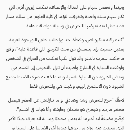
وبينما لم تحصل سهام على العدالة والإنصاف، تمكنت إيريني أكرم، التي
تكبر سهام بسنة واحدة وتخرجّت لتوّها في كلية العلوم، من سلك مسار
قد ينصفها بعد تعرضها للتحرش في وسيلة مواصلات عامة.
"كنت راكبة ميكروباص، وفجأة حد ورا طلب نطفي النور جوة العربية.
بعدين حسيت بإيد بتلمسني من تحت الكرسي اللي قاعدة عليه"، وفق
ما حكت. شعرت بالذعر والذهول لكنها تمكنت من الصراخ في الشخص
وأوقفت السيارة في الشارع وأصرت أن تنزل بالمتحرش إلى القسم هي
وبعض الشهود من السيارة نفسها، وبعدما ذهبت صرف الضابط جميع
الشهود دون الاستماع إليهم، وبقيت هي والمتحرش فقط.
لاحقًا، "جرح المتحرش وشه وهددني لو ما اتنازلتش عن المحضر هيعمل
محضر ضرب، وهيخرج هو بضمان وظيفته وأنا هبات في القسم"،
توضّح مضيفةً أنه أخبرها أنه يعمل محاميًا وبدا له أنه يعرف جيدًا الأمر
الذي يتحدث عنه. وزاد من خوفها عندما أمَّن الضابط على السيناريو