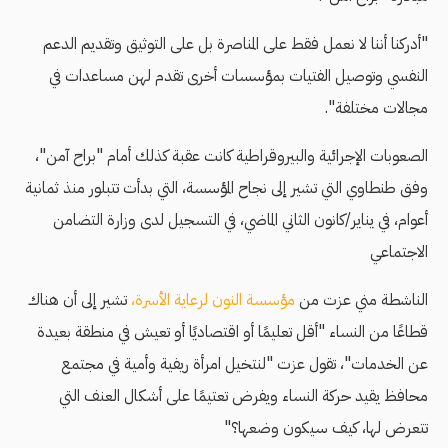
"أدركنا أننا لا نعمل فقط على المناصرة بل على التوثيق وتقديم الدعم
النفسي وتوصيل الفتيات بمؤسسات أخرى تقدم لهن مساعدات في
مجالات مختلفة".
الصعوبات الإجرائية والبيروقراطية كانت عقبة كذلك أمام "براح آمن"،
وفق طنطاوي التي تشير إلى نجاح المؤسسة، التي بدأت تتبلور منذ ثمانية
أعوام، في يناير/كانون الثاني الماضي، في التسجيل لدى وزارة التضامن
الاجتماعي
الناشطة مني عزت من
مؤسسة النون لرعاية الأسرة،
تشير إلى أن هناك
قطاعًا من النساء "أقل تعليمًا أو اقتصاديًا أو تعيش في منطقة بعيدة
عن الخدمات"، تقول عزت "لنتخيل امرأة ريفية وأمية في مجتمع
محافظ يقيد حركة النساء ويفرض تعتيمًا على أشكال العنف التي
تتعرض لها، كيف سيكون وضعها؟"