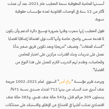
أسستها المحامية الحقوقية نسمة الخطيب عام 2021، بعد أن عملت
لأكثر من 12 سنة في الوحدات القانونية لعدة مؤسسات حقوقية
نسوية.
تقول الخطيب إنها شعرت وقتها بضرورة توسيع دائرة الدعم وأن يكون
لما تقدمه مسمى واضح، خاصة وأنها كانت تولي اهتمامًا إضافيًا لقضايا
"النساء المعنفات". وتضيف "تدريجيًا وبعد تكوين فريق صغير بدأنا
نعمل على تدريبات وبناء القدرات، مركزين على اختيار المحامين
والمحاميات، ونقدم لهم التدريب اللازم للعمل على هذا النوع من
القضايا".
ويرصد تقرير مؤسسة "
براح آمن
" السنوي لعام 2021، 1002 جريمة
عنف أسري ضد النساء، من بينها 712 اعتداء جسدي بنسبة 71%،
يشملون 309 جرائم قتل، و543 حالة عنف نفسي، و383 حالة عنف
اقتصادي تمثلت أغلبها في الامتناع عن الإنفاق والاستيلاء على ممتلكات.