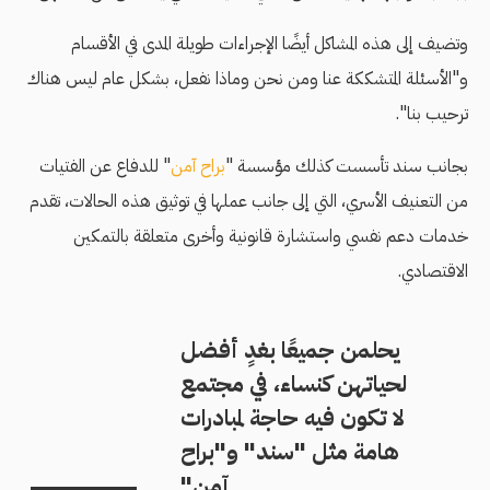
وتضيف إلى هذه المشاكل أيضًا الإجراءات طويلة المدى في الأقسام
و"الأسئلة المتشككة عنا ومن نحن وماذا نفعل، بشكل عام ليس هناك
ترحيب بنا".
بجانب سند تأسست كذلك مؤسسة "
براح آمن
" للدفاع عن الفتيات
من التعنيف الأسري، التي إلى جانب عملها في توثيق هذه الحالات، تقدم
خدمات دعم نفسي واستشارة قانونية وأخرى متعلقة بالتمكين
الاقتصادي.
يحلمن جميعًا بغدٍ أفضل
لحياتهن كنساء، في مجتمع
لا تكون فيه حاجة لمبادرات
هامة مثل "سند" و"براح
آمن"