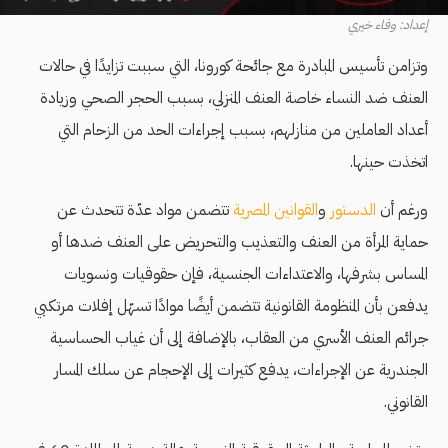
إعداد: وفاء خيري
وتزامن تأسيس المبادرة مع جائحة كورونا، التي سببت تزايدًا في حالات
العنف ضد النساء خاصة العنف المنزلي، بسبب الحجر الصحي وزيادة
أعداد العاملين من منازلهم، بسبب إجراءات الحد من الزحام التي
اتخذت حينها.
ورغم أن
الدستور
و
القوانين المصرية
تتضمن مواد عدّة تتحدث عن
حماية المرأة من العنف والتعذيب والتحريض على العنف ضدها أو
المساس بشرفها، والاعتداءات الجنسية، فإن حقوقيات ونسويات
يدفعن بأن المنظومة القانونية تتضمن أيضًا موادًا تسهّل إفلات مرتكبي
جرائم العنف الأسري من العقاب، بالإضافة إلى أن غياب الحساسية
الجندرية عن الإجراءات، يدفع كثيرات إلى الإحجام عن سلك المسار
القانوني.