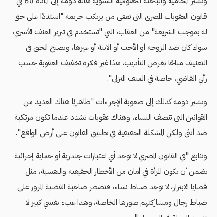
وتشير المحامية والباحثة الحقوقية النسوية هالة دومة إلى المادة 60 في
قانون العقوبات المصري التي تعفي من يرتكب جريمة "استنادًا على حق
له بموجب الشريعة" من العقاب، التي "تستخدم في تبرير العنف الأسري،
سواء كان ضد الزوجة أو الأخت أو الابنة أو غيرها، ويصبح الحق في
التعنيف مباحًا بغرض التأديب، هذا غير فكرة تخفيف العقوبة حسب
رأي القاضي، خاصة في العنف المنزلي".
وتشير دومة كذلك إلى صعوبة الإجراءات "ظاهريًا هناك العديد من
القوانين التي تنصف النساء، وهناك عقوبات تشدد عندما تكون مرتكبة
ضد أنثى ولكن المشكلة الحقيقية في تطبيق القانون على أرض الواقع".
وتتابع "في القانون المصري لا توجد أي اعتبارات جندرية أو حماية إجرائية
تضمن أن تكون المرأة في أمان من الأخطار الحقيقية والنفسية، مثل
قضايا الابتزاز، لا توجد ضباط نساء، فتضطر صاحبة القضية المرور على
ضباط رجال ومشاركتهم صورها الخاصة، وهذا عبء نفسي كبير لا