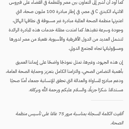
كما أود أن أشير إلى التعاون بين مصر والمنظمة في القضاء على فيروس
الالتهاء الكبدي C في مصر، في إطار مبادرة 100 مليون صحة، التي
اعتبرتها منظمة الصحة العالمية مبادرة غير مسبوقة في نطاقها الهائل،
وجودة وسرعة تنفيذها. كما امتدت مظلة خدمات هذه المبادرة الرائدة
لتشمل العديد من الدول الأفريقية والأسيوية. تفعيلا من مصر لدورها
ومسؤولياتها تجاه المجتمع الدولي.
إن هذه الجهود، وغيرها، تمثل نموذجًا واضحًا على إيماننا العميق
بأهمية التضامن الصحي، والتزامنا الكامل بتعزيز وحماية الصحة العامة،
ودعم مبادئ المساواة والعدالة التي تحقق للإنسانية جمعاء أمنًا صحيًا
مستدامًا. شكرًا جزيلًا، والسلام عليكم ورحمة الله وبركاته.
ألقيت الكلمة المسجلة بمناسبة مرور 75 عامًا على تأسيس منظمة
الصحة.