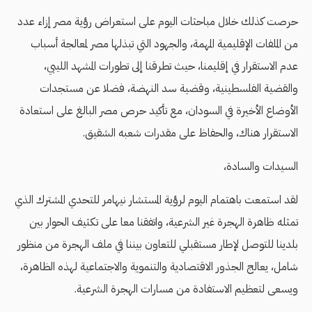
حرصت كذلك خلال مباحثات اليوم على استعراض رؤية مصر إزاء عدد
من الملفات الإقليمية المهمة، والجهود التي تبذلها مصر لمعالجة أسباب
عدم الاستقرار في إقليمنا، حيث تطرقنا إلى تطورات المشهد الليبي،
والقضية الفلسطينية، وقضية سد النهضة، فضلا عن مستجدات
الأوضاع الأخيرة في السودان، مع تأكيد حرص مصر البالغ على استعادة
الاستقرار هناك، والحفاظ على مقدرات شعبه الشقيق.
السيدات والسادة،
لقد استمعت باهتمام اليوم لرؤية المستشار نيهامر للتحدي المشترك الذي
تمثله ظاهرة الهجرة غير الشرعية، واتفقنا معا على تكثيف الحوار بين
بلدينا للتوصل لإطار مستقبلي للتعاون بيننا في ملف الهجرة من منظور
شامل، يعالج الجذور الاقتصادية والتنموية والاجتماعية لهذه الظاهرة،
ويسعى لتعظيم الاستفادة من مسارات الهجرة الشرعية.