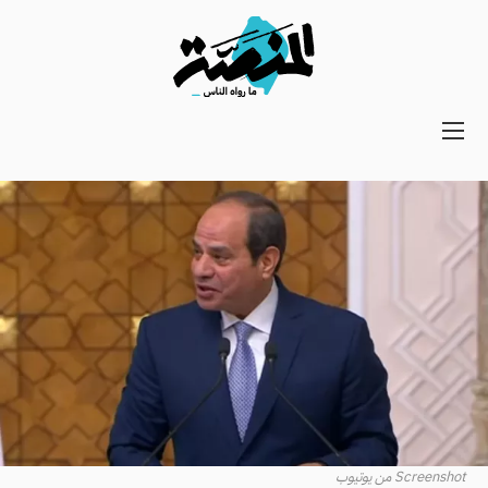
Main
navigation
Secondary
Navigation
Screenshot من يوتيوب