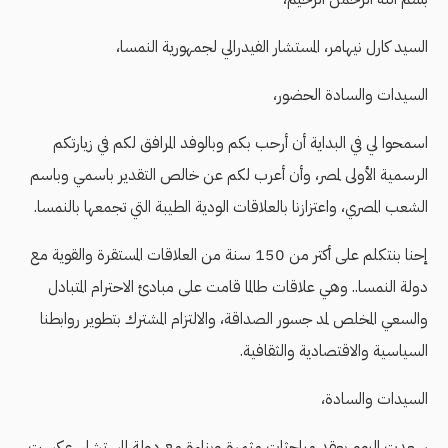
السيد كارل نيهامر، المستشار الفيدرالي لجمهورية النمسا،
السيدات والسادة الحضور،
اسمحوا لي في البداية أن أرحب بكم وبالوفد المرافق لكم في زيارتكم
الرسمية الأولى لمصر، وأن أعرب لكم عن خالص التقدير باسمي وباسم
الشعب المصري، واعتزازنا بالعلاقات الودية الطيبة التي تجمعها بالنمسا.
إحنا بنتكلم على أكتر من 150 سنة من العلاقات المستقرة والقوية مع
دولة النمسا.. وهي علاقات طالما قامت على مبادئ الاحترام المتبادل
والسعي المخلص لمد جسور الصداقة، والالتزام المشترك بتطوير روابطنا
السياسية والاقتصادية والثقافية.
السيدات والسادة،
سعدت اليوم بعقد مباحثات مثمرة وبناءة مع دولة المستشار، عكست