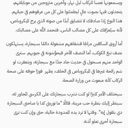
ويسمعونها غصبا للركاب ليل نهار، وآخرين متزوجين من موبايلاتهم،
يتحدثون فيها بصوت عالٍ ليطمئنوا على كل من عرفوهم في حياتهم.
هذا النوع إذا صادفك لا تتضايق أبدًا من صوته الذي يرج الميكروباص،
لأنه سيُعرِّفك على كل مصائب الناس، فتحمد الله على مصائبك.
أما أروق السائقين مزاجًا فشفاههم مشغولة دائمًا بسيجارة، يستهلكون
نصف تبغ الكوكب، أما النصف الآخر فيحوِّشونه في جيوبهم. سترى
الواحد منهم مسحول في حديث جاد جدًا مع سيجارته، ويتعفرت لو
شم رائحة غيرها في الميكروباص في الخلف، يظهر فورًا خوفه على صحة
الركاب كأنه مبعوث من وزارة الصحة.
سيختلف الأمر كثيرًا لو كنت تشرب سيجارتك على الكرسي المجاور له،
سينظر إليك بنظرة حب مريبة، قائلًا "ما توريني كدا يا صاحبي السيجارة
دي بتقول إيه". وقتها لا ترد يده الممدودة خالية، حتى وإن كنت ترى
سيجارة أخرى تعلو أذنه.