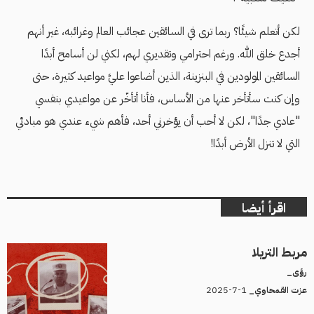
لكن أتعلم شيئًا؟ ربما ترى في السائقين عجائب العالم وغرائبه، غير أنهم
أجدع خلق الله. ورغم احترامي وتقديري لهم، لكني لن أسامح أبدًا
السائقين المولودين في البنزينة، الذين أضاعوا عليَّ مواعيد كثيرة، حتى
وإن كنت سأتأخر عنها من الأساس، فأنا أتأخّر عن مواعيدي بنفسي
"عادي جدًا"، لكن لا أحب أن يؤخرني أحد، فأهم شيء عندي هو مبادئي
التي لا تنزل الأرض أبدًا!
اقرأ أيضا
مربط التريلا
رؤى_
1-7-2025
عزت القمحاوي_