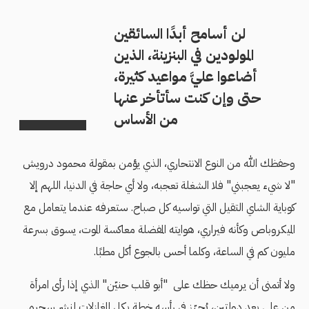
لن أسامح أبدًا السائقين
المولودين في البنزينة، الذين
أضاعوا عليَّ مواعيد كثيرة،
حتى وإن كنت سأتأخر عنها
من الأساس
وحفظك الله من النوع الانتحاري، الذي يؤمن بمقولة محمود درويش
"لا شيء يعجبني" فلا الشغلة تعجبه، ولا أي حاجة في الدنيا، اللهم إلا
كوباية الشاي التقيل التي تواسيه كل صباح. ستعرفه عندما يتعامل مع
الميكروباص وكأنه فيراري، هوايته المفضلة معاكسة الموت، يسوق بسرعة
مليون كم في الساعة، وكلما أحس بالجوع أكل مطبًا.
ولا أتمنى أن يرميك حظك على "أبو قلب حنيّن" الذي إذا رأى امرأة
من على بعد دولتين، يُجهّز في رأسه خطة بكل المغازلات لنشر سحره.