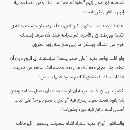
الشعبية التي تقول إنهم "جابوا آخرهم" من الكار ومن الدنيا بحالها؛
إنهم سائقو الميكروباصات.
علاقة الواحد منا بسائق الميكروباص، تبدأ بالرعب لو جلست خلفه في
الكنبة وورطك في لم الأجرة، غير صراخه فيك لأن طرف إصبعك
خرج من الشباك وبشكل ما إلهي منع عنه رؤية الطريق.
ولو قلت لواحد منهم "على جنب يسطا" سيُسفرك إلى المريخ دون أن
تحلم، ولن يفرق معه أنك على بعد خمسة آلاف ساعة عن وجهتك،
فالغلط منك يا صاحبي لأنك لم تخبره قبلها بسنتين!
كلامهم يرنّ في آذاننا، لدرجة أن الواحد يخاف أن يدخل حمامه ويغلق
بابه بقوة فيجد صوت يصرخ فيه "والنبي يا نجم بالراحة على الباب
أحسن لسه دافع فيه شيء وشويات".
والسائقون أنواع، منهم سفراء لقناة شعبيات، يسمعون المهرجانات