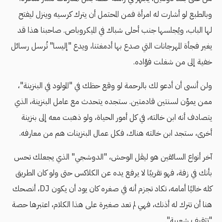
وبالطبع لو أشارت له امرأة فمن المحتمل أن يترك كرسيه وينزل ليفتح
لها الباب، ويُجلسها جنب أحلى شباك في الميكروباص. صاحبنا هذا قد
يغير فجأة المهرجانات التي صدع بها أدمغتنا، ويدع "إليسا" تُرسل رسائل
خفية إلى من شغلت فؤاده.
ولن أنسى أن أدعو لك بالرحمة لو وقع حظك في "المولود في البنزينة"،
ممن يموِّن لسنتين قادمتين. ستجده يتحدث مع عامل البنزينة، الذي
يتصادف أنه ابن خالته، في كل أمور الحياة، ولو ذهبت معه إلى بنزينة
أخرى، ستجد ابن خالته هناك، فكل عمال البنزينات هم من معارفه.
آخر أنواع السائقين هو ليڤل الوحش، "الدوشجي" الذي يجعلك تحس
بأنك في زفة، فهو تقريبًا لا يرفع يده عن الكلاكس حتى ولو كان الطريق
كله خاليًا أمامه، تكاد تجزم أنه في صغره كان يود أن يكون DJ، أنصحك
هنا أن تترك له أذنك، فهي لم تعد صغيرة على هذا الكلام، اعتبرها حصة
"تثقيف شعبية".